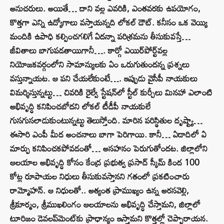
అనుచరులు. అయితే… దాని వల్ల ఎవరికి, ఎంతవరకు ఉపయోగం,
కొత్తగా ఎన్ని ఉద్యోగాలు వస్తాయన్నది లోకల్‌ డౌట్‌. కనీసం ఒక వెయ్యి
మందికి ఉపాధి కల్పించగలిగే ఏదన్నా పరిశ్రమను తీసుకువస్తే…
జీవితాలు బాగుపడతాయిగానీ…. కార్గో ఎయిర్‌పోర్ట్‌వల్ల
నియోజకవర్గంలోని సామాన్యులకు ఏం ఒరుగుతుందన్న ప్రశ్నలు
వస్తున్నాయట. ఆ పని చేయలేకుంటే…. ఇప్పుడు వైసీపీ నాయకులు
విమర్శిస్తున్నట్టు… చివరికి రైల్వే స్టేషన్‌లో స్టీల్‌ కుర్చీలు మినహా ఎలాంటి
అభివృద్ధి కనిపించబోదని లోకల్‌ టీడీపీ నాయకులే
గుసగుసలాడుకుంటున్నట్టు తెలుస్తోంది. మారిన పరిస్థితుల దృష్ట్యా…
ఈసారి ఎంపీ మీద అంచనాలు బాగా పెరిగాయి. కానీ… ఏడాదిలో ఏ
మార్పు కనిపించకపోవడంతో… అసహనం పెరుగుతోందట. జిల్లాలోని
ఆలయాల అభివృద్ధి కోసం కేంద్ర ప్రభుత్వ ప్రసాద్‌ స్కీమ్ కింద 100
కోట్ల రూపాయల నిధులు తీసుకువస్తానని గతంలో ప్రకటించారు
రామ్మోహన్‌. ఆ నిధులతో.. అత్యంత ప్రాముఖ్యం ఉన్న అరసవెల్లి,
శ్రీకూర్మం, శ్రీముఖలింగం ఆలయాలను అభివృద్ధి చేస్తామని, జిల్లాలో
టూరిజం డెవలప్‌మెంట్‌కు ప్రాధాన్యం ఇస్తామని కొత్తల్లో చెప్పారాయన.