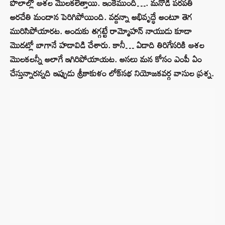
పొలాల్లో ఆశల మొలకలెత్తాయి. ఇంకేముంది…. మనోడి పరపతి
అరచేతి మందాన పెరిగిపోయింది. వద్దన్నా అభివృద్ధే అంటూ తెగ
మురిసిపోయారట. అందుకు తగ్గట్టే రామ్మోహన్‌ నాయుడు కూడా
మొదట్లో బాగానే హడావిడి చేశారు. కానీ… ఏడాది తిరిగేసరికి ఆశల
మొలకలన్నీ అలాగే ఇగిరిపోయాయట. అసలు మన కోసం ఎంపీ ఏం
చేస్తున్నారన్నది ఇప్పుడు శ్రీకాకుళం లోక్‌సభ నియోజకవర్గ వాసుల ప్రశ్న.