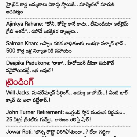
హైబ్రిడ్ కార్ల అమ్మకాలు రికార్డు స్థాయికి.. మార్కెట్‌లో మారుతి
ఆధిపత్యం
Ajinkya Rahane: “ధోనీ, కోహ్లీ కానే కాదు.. టీమిండియా ఆల్‌టైమ్
గ్రేట్ అతడే”.. రహానే ఆసక్తికర వ్యాఖ్యలు..
Salman Khan: అస్సాం వరద బాధితులకు అండగా సల్మాన్ ఖాన్..
500 కొత్త ఇళ్ల నిర్మాణానికి సహాయం
Deepika Padukone: ‘రాకా’.. హీరోయిన్ దీపికా పదుకొనే
పనైపోయినట్టే, ఇక అవుట్!
ట్రెండింగ్‌
Will Jacks: సూపర్‌మ్యాన్ ఫీల్డింగ్.. అయ్యా బాబోయ్..! ఏంటి జాక్
క్యాచ్ ను అలా పట్టేశావ్.!
John Turner Retirement: ఇంగ్లండ్ స్టార్ సంచలన నిర్ణయం..
25 ఏళ్లకే క్రికెట్‌కు గుడ్‌బై.. కారణం తెలిస్తే షాక్!
Jowar Roti: ‘జొన్న రొట్టె’ విరిగిపోతుందా..? లేదా గట్టిగా