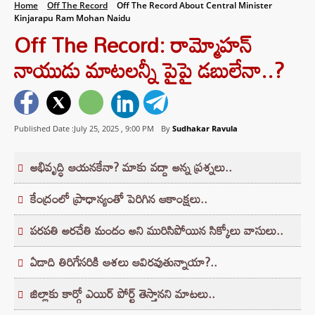
Home
Off The Record
Off The Record About Central Minister
Kinjarapu Ram Mohan Naidu
Off The Record: రామ్మోహన్
నాయుడు మాటలన్నీ పైపై డబులేనా..?
Published Date :July 25, 2025 ,
9:00 PM
By
Sudhakar Ravula
అభివృద్ధి ఆయనకేనా? మాకు వద్దా అన్న ప్రశ్నలు..
కేంద్రంలో ప్రాధాన్యంతో పెరిగిన ఆకాంక్షలు..
పరపతి అరచేతి మందం అని మురిసిపోయిన సిక్కోలు వాసులు..
ఏడాది తిరిగేసరికి ఆశలు ఆవిరవుతున్నాయా?..
జిల్లాకు కార్గో ఎయిర్ పోర్ట్‌ తెస్తానని మాటలు..