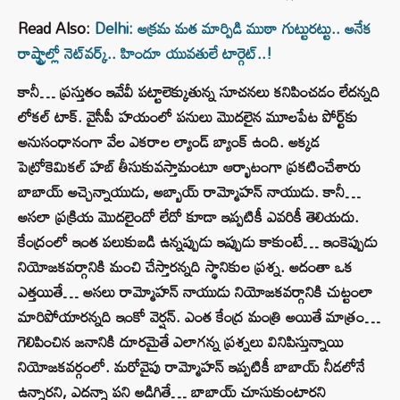
Read Also:
Delhi: అక్రమ మత మార్పిడి ముఠా గుట్టురట్టు.. అనేక
రాష్ట్రాల్లో నెట్‌వర్క్‌.. హిందూ యువతులే టార్గెట్..!
కానీ… ప్రస్తుతం ఇవేవీ పట్టాలెక్కుతున్న సూచనలు కనిపించడం లేదన్నది
లోకల్‌ టాక్‌. వైసీపీ హయంలో పనులు మొదలైన మూలపేట పోర్ట్‌కు
అనుసంధానంగా వేల ఎకరాల ల్యాండ్ బ్యాంక్ ఉంది. అక్కడ
పెట్రోకెమికల్ హబ్ తీసుకువస్తామంటూ ఆర్భాటంగా ప్రకటించేశారు
బాబాయ్ అచ్చెన్నాయుడు, అబ్బాయ్ రామ్మోహన్‌ నాయుడు. కానీ…
అసలా ప్రక్రియ మొదలైందో లేదో కూడా ఇప్పటికీ ఎవరికీ తెలియదు.
కేంద్రంలో ఇంత పలుకుబడి ఉన్నప్పుడు ఇప్పుడు కాకుంటే… ఇంకెప్పుడు
నియోజకవర్గానికి మంచి చేస్తారన్నది స్థానికుల ప్రశ్న. అదంతా ఒక
ఎత్తయితే… అసలు రామ్మోహన్‌ నాయుడు నియోజకవర్గానికి చుట్టంలా
మారిపోయారన్నది ఇంకో వెర్షన్‌. ఎంత కేంద్ర మంత్రి అయితే మాత్రం…
గెలిపించిన జనానికి దూరమైతే ఎలాగన్న ప్రశ్నలు వినిపిస్తున్నాయి
నియోజకవర్గంలో. మరోవైపు రామ్మోహన్‌ ఇప్పటికీ బాబాయ్‌ నీడలోనే
ఉన్నారని, ఎదన్నా పని అడిగితే… బాబాయ్‌ చూసుకుంటారని