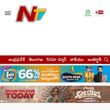
ఆంధ్రప్రదేశ్
తెలంగాణ
సినిమా న్యూస్
జాతీయం
అంతర్జాతీయం