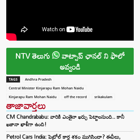
NTV తెలుగు
వాట్సాప్ ఛానల్ ని ఫాలో
అవ్వండి
TAGS
Andhra Pradesh
Central Minister Kinjarapu Ram Mohan Naidu
Kinjarapu Ram Mohan Naidu
off the record
srikakulam
తాజావార్తలు
CM Chandrababu: వారికి ఎంతైనా ఖర్చు పెట్టాలనుంది.. కానీ
ఖజానా ఖాళీగా ఉంది!
Petrol Cars India: పెట్రోల్ కార్ల శకం ముగిసిందా? ఈవీలు,