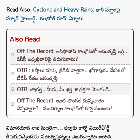
Read Also:
Cyclone and Heavy Rains: భారీ వర్షాలపై
సర్కార్‌ హైఅలర్ట్.. కంట్రోల్‌ రూమ్‌ ఏర్పాటు
Also Read
Off The Record: ఆసిఫాబాద్ కాంగ్రెస్‌లో అసంతృప్తి అగ్గి..
డీసీసీ అధ్యక్షురాలిపై తిరుగుబాటు?
OTR : కష్టాలు మావి, క్రెడిట్ వాళ్లదా.. భోగాపురం వేడుకలో
టీడీపీ నేతల అసంతృప్తి
OTR: జాగ్రత్త.. మీరు, మీ భర్త జాగ్రత్తగా మెలగండి..
Off The Record: ఇంటి దొంగలే దుష్ప్రచారం
చేస్తున్నారా?.. మంచిర్యాల కాంగ్రెస్‌లో కొత్త మంటలు!
విమానయాన శాఖ మంత్రిగా… జిల్లాకు కార్గో ఎయిర్‌పోర్ట్‌
తీసుకువచ్చేందుకు ప్రయత్నిస్తున్నట్టు చెబుతున్నారట ఆయన