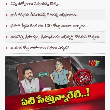
ఎన్ని ఉద్యోగాలు వస్తాయన్న డౌట్స్‌..
భారీ పరిశ్రమ తీసుకువస్తే బెటరన్న అభిప్రాయం..
ప్రసాద్‌ స్కీమ్‌ కింద రూ.100 కోట్లు అంటూ ఆర్భాటం..
అరసవెల్లి, శ్రీకూర్మం, శ్రీముఖలింగం అభివృద్ధి కోసమని గొప్పలు..
ఆ వంద కోట్ల రూపాయల నిధులు ఎక్కడ?..