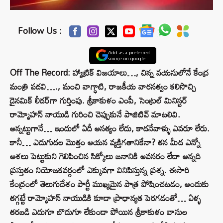
Follow Us :
Add as a preferred
source on google
Off The Record: హ్యాట్రిక్‌ విజయాలు…, చిన్న వయసులోనే కేంద్ర
మంత్రి పదవి…., మంచి వాగ్ధాటి, రాజకీయ వారసత్వం కలిసొచ్చి
డైనమిక్‌ లీడర్‌గా గుర్తింపు. శ్రీకాకుళం ఎంపీ, సెంట్రల్ మినిస్టర్‌
రామ్మోహన్‌ నాయుడి గురించి చెప్పుకునే పాజిటివ్‌ మాటలివి.
అన్నట్టుగానే… ఇందులో ఏదీ అసత్యం లేదు, కాదనేవాళ్ళు ఎవరూ లేరు.
కానీ… ఎదుగుదల మొత్తం ఆయన వ్యక్తిగతానికేనా? తన మీద ఎన్నో
ఆశలు పెట్టుకుని గెలిపించిన సిక్కోలు జనానికి అవసరం లేదా అన్నది
ప్రస్తుతం నియోజకవర్గంలో ఎక్కువగా వినిపిస్తున్న ప్రశ్న. ఈసారి
కేంద్రంలో తెలుగుదేశం పార్టీ ముఖ్యమైన పాత్ర పోషించటడం, అందుకు
తగ్గట్టే రామ్మోహన్‌ నాయుడికి కూడా ప్రాధాన్యత పెరగడంతో… ఏళ్ళ
తరబడి ఎదుగూ బొదుగూ లేకుండా పోయిన శ్రీకాకుళం వాసుల