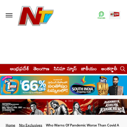
ఆంధ్రప్రదేశ్
తెలంగాణ
సినిమా న్యూస్
జాతీయం
అంతర్జాతీయం
Home
Ntv Exclusives
Who Warns Of Pandemic Worse Than Covid A