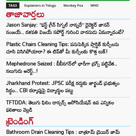
TAGS
Explainers in Telugu
Monkey Pox
WHO
తాజావార్తలు
Jason Sanjay: “ఫస్ట్ గ్రీన్ సిగ్నల్ నాన్నదే” డైరెక్టర్‌ జాసన్
సంజయ్.. దళపతి విజయ్ సపోర్ట్ గురించి వారసుడు ఏమన్నాడంటే?
Plastic Chairs Cleaning Tips: పసుపెక్కిన ప్లాస్టిక్ కుర్చీలను
చూసి విసిగిపోయారా? ఈ టిప్‌తో మీ కుర్చీలకు కొత్త లుక్!
Mephedrone Seized : బీబీనగర్‌లో భారీగా డ్రగ్స్ పట్టివేత..
నలుగురు అరెస్ట్..!
Jharkhand Protest: JPSC పరీక్ష రద్దుకు జార్ఖండ్ ప్రభుత్వం
సిద్ధం.. CBI దర్యాప్తుపై విద్యార్థుల పట్టు
TFTDDA: తెలుగు ఫిలిం డాన్సర్స్ అసోసియేషన్ ఉప ఎన్నికల
ఫలితాలు వెల్లడి
ట్రెండింగ్‌
Bathroom Drain Cleaning Tips : బాత్రూమ్ డ్రెయిన్ జామ్