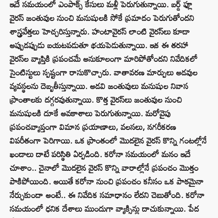
ఇదే సమయంలో ఎంపాక్స్ కేసులు మళ్లీ పెరుగుతున్నాయి. బర్డ్ ఫ్లూ
వైరస్ జంతువుల నుంచి మనుషులకి సోకే ప్రమాదం పెరుగుతోందని
శాస్త్రవేత్తలు హెచ్చరిస్తున్నారు. హంటావైరస్ లాంటి వైరస్‌లు కూడా
అప్పుడప్పుడు బయటపడుతూ భయపెడుతున్నాయి. ఇక ఈ తరహా
వైరస్‌ల వ్యాప్తికి ప్రపంచమే అనుకూలంగా మారిపోతోందని నివేదికలో
సైంటిస్టులు స్పష్టంగా రాసుకొచ్చారు. వాతావరణ మార్పులు అడవుల
వ్యవస్థలను దెబ్బతీస్తున్నాయి. అడవి జంతువులు మనుషుల నివాస
ప్రాంతాలకు దగ్గరవుతున్నాయి. కొత్త వైరస్‌లు జంతువుల నుంచి
మనుషులకి దూకే అవకాశాలు పెరుగుతున్నాయి. మరోవైపు
ప్రపంచవ్యాప్తంగా విమాన ప్రయాణాలు, వలసలు, నగరీకరణ
విపరీతంగా పెరిగాయి. ఒక ప్రాంతంలో మొదలైన వైరస్ కొన్ని గంటల్లోనే
ఖండాలు దాటే పరిస్థితి ఏర్పడింది. కరోనా సమయంలో మనం ఇదే
చూశాం.. చైనాలో మొదలైన వైరస్ కొన్ని వారాల్లోనే ప్రపంచం మొత్తం
పాకిపోయింది. అయితే కరోనా నుంచి ప్రపంచం కనీసం ఒక పాఠమైనా
నేర్చుకుందా అంటే.. ఈ నివేదిక సమాధానం లేదని చెబుతోంది. కరోనా
సమయంలో ధనిక దేశాలు ముందుగా వ్యాక్సిన్లు దాచుకున్నాయి. పేద