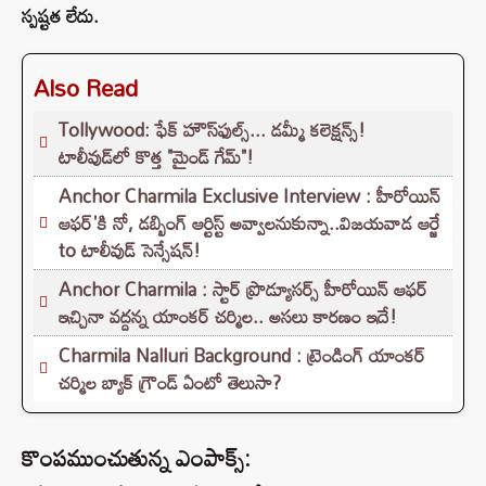
స్పష్టత లేదు.
Also Read
Tollywood: ఫేక్ హౌస్‌ఫుల్స్... డమ్మీ కలెక్షన్స్!
టాలీవుడ్‌లో కొత్త "మైండ్ గేమ్"!
Anchor Charmila Exclusive Interview : హీరోయిన్
ఆఫర్'కి నో, డబ్బింగ్ ఆర్టిస్ట్ అవ్వాలనుకున్నా..విజయవాడ ఆర్జే
to టాలీవుడ్ సెన్సేషన్!
Anchor Charmila : స్టార్ ప్రొడ్యూసర్స్ హీరోయిన్ ఆఫర్
ఇచ్చినా వద్దన్న యాంకర్ చర్మిల.. అసలు కారణం ఇదే!
Charmila Nalluri Background : ట్రెండింగ్ యాంకర్
చర్మిల బ్యాక్ గ్రౌండ్ ఏంటో తెలుసా?
కొంపముంచుతున్న ఎంపాక్స్: