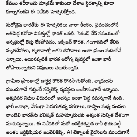
కేవలం శరీరాలను మాత్రమే కాకుండా దేశాల స్థిరత్వాన్ని కూడా
కూల్చగలదని ఈ నివేదిక హెచ్చరిస్తోంది.
మరోవైపు భారత్‌కు ఈ హెచ్చరికలు చాలా కీలకం. ప్రపంచంలోనే
అతిపెద్ద కరోనా విపత్తుల్లో భారత్ ఒకటి. సెకండ్ వేవ్ సమయంలో
ఆస్పత్రుల్లో బెడ్లు లేకపోవడం, ఆక్సిజన్ కొరత, గంగానదిలో తేలిన
మృతదేహాలు, శ్మశానాల్లో ఆగని దహనాలు ఇంకా ప్రజల మదిలోనే
ఉన్నాయి. అయినప్పటికీ భారత ఆరోగ్య వ్యవస్థలో ఇంకా భారీ
లోపాలున్నాయని నిపుణులు చెబుతున్నారు.
గ్రామీణ ప్రాంతాల్లో డాక్టర్ల కొరత కొనసాగుతోంది. వ్యాధులను
ముందుగానే గుర్తించే సర్వైలెన్స్ వ్యవస్థలు బలహీనంగానే ఉన్నాయి.
అత్యవసర నిధుల విడుదలలో ఆలస్యం ఇంకా పెద్ద సమస్యగానే ఉంది.
భారీ జనాభా, వేగంగా పెరుగుతున్న నగరాలు, రాష్ట్రాల మధ్య వలసలు
లాంటివి భారత్‌ను భవిష్యత్ మహమ్మారులకు అత్యంత సున్నిత దేశంగా
మారుస్తున్నాయి. ఈ నివేదికలో మరో ఆసక్తికరమైన కానీ భయపెట్టే
అంశం ఆర్టిఫిషియల్ ఇంటెలిజెన్స్. AI టెక్నాలజీ వైరస్‌లను ముందుగానే