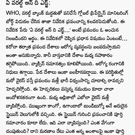
ఏ వరల్డ్ ఆన్ ది ఎడ్జ్:
WHO, వరల్డ్ బ్యాంక్ మద్దతుతో పనిచేసే గ్లోబల్ ప్రిపేర్డ్నెస్ మానిటరింగ్
బోర్డ్ విడుదల చేసిన తాజా నివేదిక ప్రపంచాన్ని కలవరపెడుతోంది. ఈ
నివేదిక పేరు ‘ఏ వరల్డ్ ఆన్ ది ఎడ్జ్…’ అంటే ప్రపంచం ఓ అంచున
నిలబడిందని అర్థం. ఈ నివేదికలో చెప్పిన ప్రధాన విషయం ఏంటంటే…
కరోనా తర్వాత ప్రపంచ దేశాలు ఆరోగ్య వ్యవస్థలను బలపరుస్తాయని
అంతా అనుకున్నారు. కానీ వాస్తవానికి దేశాల మధ్య సహకారం
తగ్గిపోయింది. వ్యాక్సిన్ సమానత్వం కూలిపోయింది. ఆరోగ్య రంగానికి
నిధులు తగ్గాయి. పేద దేశాలు ఇంకా బలహీనపడ్డాయి. ఈ పరిస్థితుల్లో
మరో వైరస్ వస్తే ప్రపంచం మళ్లీ భారీ విధ్వంసాన్ని చూడాల్సి రావచ్చని
హెచ్చరిస్తోంది. ఈ హెచ్చరికలు వస్తున్న సమయం కూడా చాలా
ఆందోళనకరంగా ఉంది. మధ్య ఆఫ్రికాలో ఎబోలా వైరస్ మళ్లీ
వ్యాపిస్తోంది. ముఖ్యంగా కాంగో, ఉగాండాలో బుండిబుగ్యో అనే అరుదైన
స్ట్రెయిన్ వెలుగులోకి వచ్చింది. ఈ స్ట్రెయిన్ గురించి ప్రపంచానికి పూర్తి
సమాచారం కూడా లేదు. ఇది ఎలా వ్యాపిస్తుంది? ఎంత వేగంగా
చంపుతుంది? దాని మరణాల రేటు ఎంత అన్న అంశాలపై ఇంకా పూర్తి