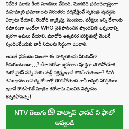
నివేదిక మూడు కీలక సూచనలు చేసింది. మొదటిది ప్రపంచవ్యాప్తంగా
మహమ్మారి ప్రమాదాలను నిరంతరం పర్యవేక్షించే స్వతంత్ర వ్యవస్థను
ఏర్పాటు చేయాలి. రెండోది వ్యాక్సిన్లు, మందులు, పరీక్షలు అన్ని దేశాలకు
సమానంగా అందేలా WHO ప్రతిపాదించిన ప్యాండమిక్ ఒప్పందాన్ని
త్వరగా అమలు చేయాలి. మూడోది అత్యవసర పరిస్థితుల్లో వెంటనే
స్పందించేందుకు భారీ నిధులను సిద్ధంగా ఉంచాలి.
అయితే ప్రపంచం నిజంగా ఈ హెచ్చరికలను సీరియస్‌గా
తీసుకుంటుందా…? లేదా కరోనా జ్ఞాపకాలు పూర్తిగా చెరిగిపోయాక
మరో వైరస్ వచ్చే వరకు మళ్లీ నిర్లక్ష్యంగానే కొనసాగుతుందా? దీనికి
సమాధానం రానున్న రోజుల్లో తెలిసిపోతుంది కానీ ఇప్పటి పరిస్థితులు
ఇలానే కొనసాగితే మాత్రం కరోనాను మించిన విధ్వంసం
తప్పకపోవచ్చు!
NTV తెలుగు
వాట్సాప్ ఛానల్ ని ఫాలో
అవ్వండి