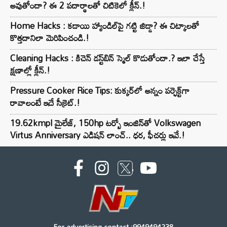
అవుతోందా? ఈ 2 పదార్థాలతో చిటికెలో క్లీన్.!
Home Hacks : కడాయి హ్యాండిల్‌పై గట్టి జిడ్డా? ఈ చిట్కాలతో
కొత్తదానిలా మెరిపించండి.!
Cleaning Hacks : కిచెన్ డస్ట్‌బిన్ స్మెల్ కొడుతోందా.? ఇలా చేస్తే
క్షణాల్లో క్లీన్.!
Pressure Cooker Rice Tips: కుక్కర్‌లో అన్నం పర్ఫెక్ట్‌గా
రావాలంటే ఇదే సీక్రెట్.!
19.62kmpl మైలేజ్, 150hp టర్బో ఇంజిన్‌తో Volkswagen
Virtus Anniversary ఎడిషన్ లాంచ్.. ధర, ఫీచర్లు ఇవే.!
For advertising contact :9949494238