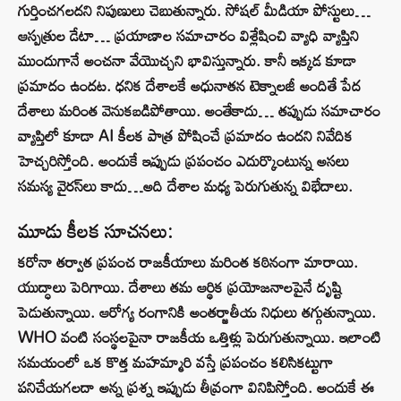
గుర్తించగలదని నిపుణులు చెబుతున్నారు. సోషల్ మీడియా పోస్టులు…
ఆస్పత్రుల డేటా… ప్రయాణాల సమాచారం విశ్లేషించి వ్యాధి వ్యాప్తిని
ముందుగానే అంచనా వేయొచ్చని భావిస్తున్నారు. కానీ ఇక్కడ కూడా
ప్రమాదం ఉందట. ధనిక దేశాలకే అధునాతన టెక్నాలజీ అందితే పేద
దేశాలు మరింత వెనుకబడిపోతాయి. అంతేకాదు… తప్పుడు సమాచారం
వ్యాప్తిలో కూడా AI కీలక పాత్ర పోషించే ప్రమాదం ఉందని నివేదిక
హెచ్చరిస్తోంది. అందుకే ఇప్పుడు ప్రపంచం ఎదుర్కొంటున్న అసలు
సమస్య వైరస్‌లు కాదు…అది దేశాల మధ్య పెరుగుతున్న విభేదాలు.
మూడు కీలక సూచనలు:
కరోనా తర్వాత ప్రపంచ రాజకీయాలు మరింత కఠినంగా మారాయి.
యుద్ధాలు పెరిగాయి. దేశాలు తమ ఆర్థిక ప్రయోజనాలపైనే దృష్టి
పెడుతున్నాయి. ఆరోగ్య రంగానికి అంతర్జాతీయ నిధులు తగ్గుతున్నాయి.
WHO వంటి సంస్థలపైనా రాజకీయ ఒత్తిళ్లు పెరుగుతున్నాయి. ఇలాంటి
సమయంలో ఒక కొత్త మహమ్మారి వస్తే ప్రపంచం కలిసికట్టుగా
పనిచేయగలదా అన్న ప్రశ్న ఇప్పుడు తీవ్రంగా వినిపిస్తోంది. అందుకే ఈ