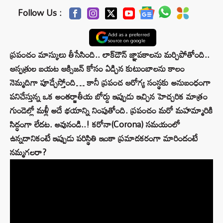
Follow Us :
Add as a preferred
source on google
ప్రపంచం మాస్కులు తీసేసింది.. లాక్‌డౌన్ జ్ఞాపకాలను మర్చిపోతోంది..
ఆస్పత్రుల బయట ఆక్సిజన్ కోసం ఏడ్చిన కుటుంబాలను కాలం
నెమ్మదిగా పూడ్చేస్తోంది… కానీ ప్రపంచ ఆరోగ్య సంస్థకు అనుబంధంగా
పనిచేస్తున్న ఒక అంతర్జాతీయ బోర్డు ఇప్పుడు ఇచ్చిన హెచ్చరిక మాత్రం
గుండెల్లో మళ్లీ అదే భయాన్ని నింపుతోంది. ప్రపంచం మరో మహమ్మారికి
సిద్ధంగా లేదట. అవునండి..! కరోనా(Corona) సమయంలో
ఉన్నదానికంటే ఇప్పుడు పరిస్థితి ఇంకా ప్రమాదకరంగా మారిందంటే
నమ్మగలరా?