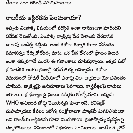
దేశాలు నెలల తరబడి ఎదురుచూశాయి.
రాజకీయ అస్థిరతను పెంచుతాయా?
ఇప్పుడు ఎంపాక్స్ విషయంలో పరిస్థితి ఇంకా దారుణంగా మారిందని
నివేదిక చెబుతోంది. ఎంపాక్స్ వ్యాక్సిన్లు పేద దేశాలకు చేరడానికి
దాదాపు రెండేళ్లు పట్టింది. అంటే కరోనా తర్వాత కూడా ప్రపంచం
సమానత్వం నేర్చుకోలేదన్న మాట. ఒక పేద దేశంలో ప్రాణం విలువ
ఇంకా తక్కువగానే ఉందని ఈ గణాంకాలు చూపిస్తున్నాయి. ఇక్కడ మరో
ప్రమాదకర అంశం ప్రజల్లో పెరుగుతున్న అవిశ్వాసం. కరోనా
సమయంలో సోషల్ మీడియాలో పుకార్లు ఎలా వ్యాపించాయో ప్రపంచం
చూసింది. వ్యాక్సిన్లపై అనుమానాలు పెరిగాయి. శాస్త్రవేత్తలపై దాడులు
జరిగాయి. ప్రభుత్వాలపై ప్రజలు నమ్మకం కోల్పోయారు. ఇప్పుడు
WHO అనుబంధ బోర్డు చెబుతున్నది కూడా ఇదే. భవిష్యత్
మహమ్మారులు కేవలం ఆరోగ్య సంక్షోభాలగా మాత్రమే మిగిలిపోకుండా
అవి రాజకీయ అస్థిరతను కూడా పెంచుతాయి. ప్రజాస్వామ్య వ్యవస్థలపై
దెబ్బకొడతాయి. సమాజంలో విభజనలు పెంచుతాయి. అంటే ఒక వైరస్