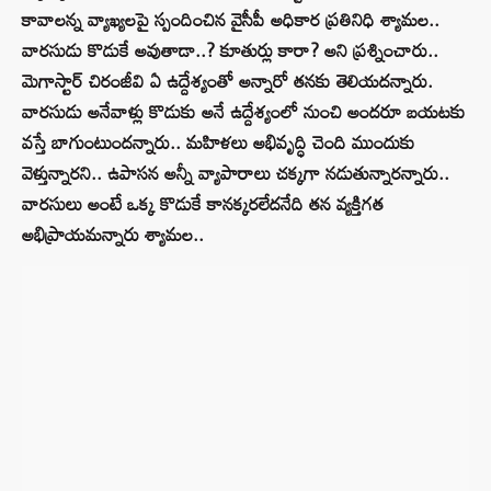
కావాలన్న వ్యాఖ్యలపై స్పందించిన వైసీపీ అధికార ప్రతినిధి శ్యామల..
వారసుడు కొడుకే అవుతాడా..? కూతుర్లు కారా? అని ప్రశ్నించారు..
మెగాస్టార్ చిరంజీవి ఏ ఉద్దేశ్యంతో అన్నారో తనకు తెలియదన్నారు.
వారసుడు అనేవాళ్లు కొడుకు అనే ఉద్దేశ్యంలో నుంచి అందరూ బయటకు
వస్తే బాగుంటుందన్నారు.. మహిళలు అభివృద్ధి చెంది ముందుకు
వెళ్తున్నారని.. ఉపాసన అన్నీ వ్యాపారాలు చక్కగా నడుతున్నారన్నారు..
వారసులు అంటే ఒక్క కొడుకే కానక్కరలేదనేది తన వ్యక్తిగత
అభిప్రాయమన్నారు శ్యామల..