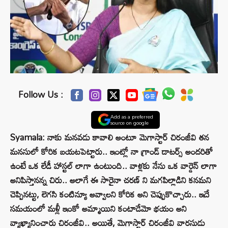
Follow Us :
Add as a preferred
source on google
Syamala: నాకు మనవడు కావాలి అంటూ మెగాస్టార్‌ చిరంజీవి తన
మనసులో కోరిక బయటపెట్టారు.. ఇంట్లో నా గ్రాండ్ డాటర్స్ అందరితో
ఉంటే ఒక లేడీ హాస్టల్ లాగా ఉంటుంది.. వాళ్లకు నేను ఒక వార్డెన్ లాగా
అనిపిస్తానన్న చిరు.. అలాగే ఈ సారైనా చరణ్ ని మగపిల్లాడిని కనమని
చెప్పినట్టు, లెగసి కంటిన్యూ అవ్వాలని కోరిక అని చెప్పుకొచ్చారు.. ఇదే
సమయంలో మళ్లీ ఇంకో అమ్మాయిని కంటాడేమో భయం అని
వ్యాఖ్యానించారు చిరంజీవి.. అయితే, మెగాస్టార్ చిరంజీవి వారసుడు