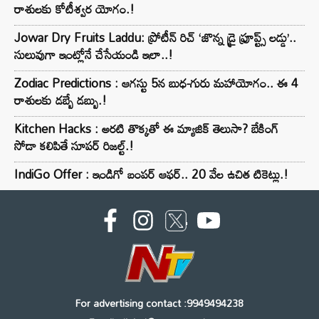
రాశులకు కోటీశ్వర యోగం.!
Jowar Dry Fruits Laddu: ప్రోటీన్ రిచ్ ‘జొన్న డ్రై ఫ్రూప్ట్స్ లడ్డు’..
సులువుగా ఇంట్లోనే చేసేయండి ఇలా..!
Zodiac Predictions : ఆగస్టు 5న బుధ-గురు మహాయోగం.. ఈ 4
రాశులకు డబ్బే డబ్బు.!
Kitchen Hacks : అరటి తొక్కతో ఈ మ్యాజిక్ తెలుసా? బేకింగ్
సోడా కలిపితే సూపర్ రిజల్ట్.!
IndiGo Offer : ఇండిగో బంపర్ ఆఫర్.. 20 వేల ఉచిత టికెట్లు.!
For advertising contact :9949494238