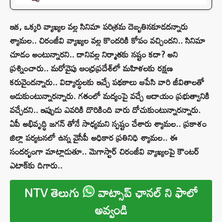
ఇక, ఒక్కరి వ్యాఖ్యల వల్ల సినిమా పరిశ్రమ దెబ్బతినకూడదన్నారు
శ్యామల.. చిరంజీవి వ్యాఖ్యల వల్ల కొందరికి కోపం వచ్చిందని.. సినిమా
చూడం అంటున్నారని.. దానివల్ల నిర్మాతకు నష్టం కదా? అని
ప్రశ్నించారు.. మరోవైపు ఆంధ్రప్రదేశ్‌లో మహిళలకు రక్షణ
కరువైందన్నారు.. విద్యార్ధులకు ఇచ్చే పథకాలు ఆపేసి వారి జీవితాలతో
ఆడుకుంటున్నారన్నారు. గతంలో మద్యంపై వచ్చే ఆదాయం ప్రభుత్వానికి
వచ్చేదని.. ఇప్పుడు ఎవరికి దొరికింది వారు దోచుకుంటున్నారన్నారు.
ఏపీ అభివృద్ధి జగన్ తోనే సాధ్యమని స్పష్టం చేశారు శ్యామల.. ప్రకాశం
జిల్లా పర్యటనలో ఉన్న వైసీపీ అధికార ప్రతినిధి శ్యామల.. ఈ
సందర్భంగా మాట్లాడుతూ.. మెగాస్టార్‌ చిరంజీవి వ్యాఖ్యలపై కౌంటర్‌
ఎటాక్‌కు దిగారు..
NTV తెలుగు
వాట్సాప్ ఛానల్ ని ఫాలో
అవ్వండి