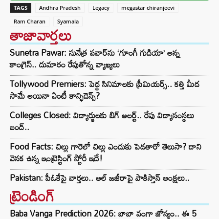
TAGS
Andhra Pradesh
Legacy
megastar chiranjeevi
Ram Charan
Syamala
తాజావార్తలు
Sunetra Pawar: సునేత్ర పవార్‌‌ను ‘గూంగీ గుడియా’ అన్న
కాంగ్రెస్.. దుమారం రేపుతోన్న వ్యాఖ్యలు
Tollywood Premiers: పెద్ద సినిమాలకు ప్రీమియర్స్.. కత్తి మీద
సామే అయినా ఏంటీ కాన్ఫిడెన్స్?
Colleges Closed: విద్యార్థులకు బిగ్ అలర్ట్.. రేపు విద్యాసంస్థలు
బంద్..
Food Facts: చిల్లు గారెలో చిల్లు ఎందుకు పెడతారో తెలుసా? దాని
వెనక ఉన్న ఇంట్రెస్టింగ్ స్టోరీ ఇదే!
Pakistan: పీఓకేపై వార్తలు.. అల్ జజీరాపై పాకిస్తాన్ ఆంక్షలు..
ట్రెండింగ్‌
Baba Vanga Prediction 2026: బాబా వంగా జోస్యం.. ఈ 5