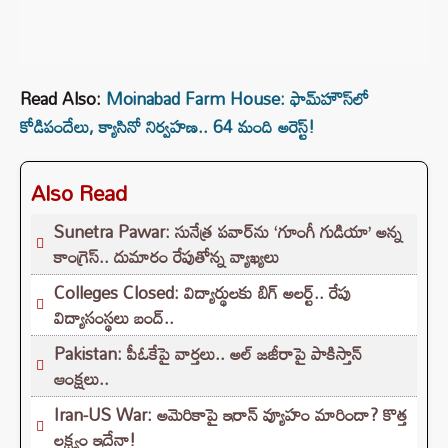
Read Also:
Moinabad Farm House: ఫామ్‌హౌస్‌లో
కోడిపందేలు, క్యాసినో నిర్వహణ.. 64 మంది అరెస్ట్!
Also Read
Sunetra Pawar: సునేత్ర పవార్‌‌ను ‘గూంగీ గుడియా’ అన్న
కాంగ్రెస్.. దుమారం రేపుతోన్న వ్యాఖ్యలు
Colleges Closed: విద్యార్థులకు బిగ్ అలర్ట్.. రేపు
విద్యాసంస్థలు బంద్..
Pakistan: పీఓకేపై వార్తలు.. అల్ జజీరాపై పాకిస్తాన్
ఆంక్షలు..
Iran-US War: అమెరికాపై ఇరాన్ వ్యూహం మారిందా? కొత్త
లక్ష్యం ఇదేనా!