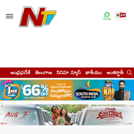
ఆంధ్రప్రదేశ్
తెలంగాణ
సినిమా న్యూస్
జాతీయం
అంతర్జాతీయం