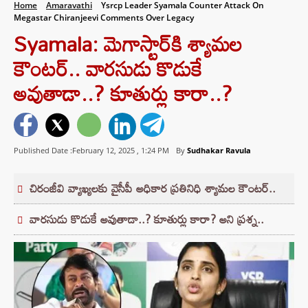
Home
Amaravathi
Ysrcp Leader Syamala Counter Attack On
Megastar Chiranjeevi Comments Over Legacy
Syamala: మెగాస్టార్‌కి శ్యామల
కౌంటర్‌.. వారసుడు కొడుకే
అవుతాడా..? కూతుర్లు కారా..?
Published Date :February 12, 2025 ,
1:24 PM
By
Sudhakar Ravula
చిరంజీవి వ్యాఖ్యలకు వైసీపీ అధికార ప్రతినిధి శ్యామల కౌంటర్..
వారసుడు కొడుకే అవుతాడా..? కూతుర్లు కారా? అని ప్రశ్న..