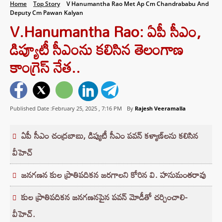
Home
Top Story
V Hanumantha Rao Met Ap Cm Chandrababu And
Deputy Cm Pawan Kalyan
V.Hanumantha Rao: ఏపీ సీఎం,
డిప్యూటీ సీఎంను కలిసిన తెలంగాణ
కాంగ్రెస్ నేత..
Published Date :February 25, 2025 ,
7:16 PM
By
Rajesh Veeramalla
ఏపీ సీఎం చంద్రబాబు, డిప్యుటీ సీఎం పవన్ కళ్యాణ్‌లను కలిసిన
వీహెచ్
జనగణన కుల ప్రాతిపదికన జరగాలని కోరిన వి. హనుమంతరావు
కుల ప్రాతిపదికన జనగణనపైన పవన్ మోడీతో చర్చించాలి-
వీహెచ్.