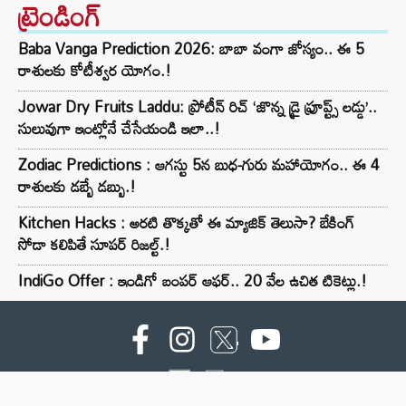
ట్రెండింగ్‌
Baba Vanga Prediction 2026: బాబా వంగా జోస్యం.. ఈ 5
రాశులకు కోటీశ్వర యోగం.!
Jowar Dry Fruits Laddu: ప్రోటీన్ రిచ్ ‘జొన్న డ్రై ఫ్రూప్ట్స్ లడ్డు’..
సులువుగా ఇంట్లోనే చేసేయండి ఇలా..!
Zodiac Predictions : ఆగస్టు 5న బుధ-గురు మహాయోగం.. ఈ 4
రాశులకు డబ్బే డబ్బు.!
Kitchen Hacks : అరటి తొక్కతో ఈ మ్యాజిక్ తెలుసా? బేకింగ్
సోడా కలిపితే సూపర్ రిజల్ట్.!
IndiGo Offer : ఇండిగో బంపర్ ఆఫర్.. 20 వేల ఉచిత టికెట్లు.!