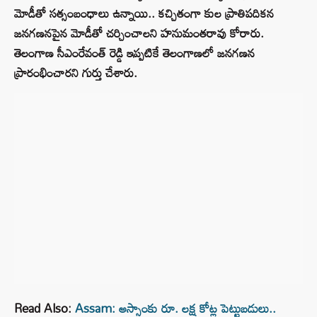
మోడీతో సత్సంబంధాలు ఉన్నాయి.. కచ్చితంగా కుల ప్రాతిపదికన
జనగణనపైన మోడీతో చర్చించాలని హనుమంతరావు కోరారు.
తెలంగాణ సీఎంరేవంత్ రెడ్డి ఇప్పటికే తెలంగాణలో జనగణన
ప్రారంభించారని గుర్తు చేశారు.
Read Also:
Assam: అస్సాంకు రూ. లక్ష కోట్ల పెట్టుబడులు..