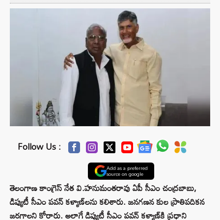
Follow Us :
Add as a preferred
source on google
తెలంగాణ కాంగ్రెస్ నేత వి.హనుమంతరావు ఏపీ సీఎం చంద్రబాబు,
డిప్యుటీ సీఎం పవన్ కళ్యాణ్‌లను కలిశారు. జనగణన కుల ప్రాతిపదికన
జరగాలని కోరారు. అలాగే డిప్యుటీ సీఎం పవన్ కళ్యాణ్‌కి ప్రధాని