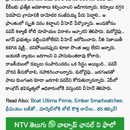
బీసీలకు ప్రత్యేక అవకాశాలు కల్పించాలని అడిగానన్నారు. కర్నూలు దగ్గర
పెదపాడు గ్రామానికి దామోదర సంజీవయ్య పేరు పెట్టాలి.. ఆ
ప్రాంతంలో స్మృతి వనం కట్టాలని వీహెచ్ పేర్కొన్నారు. అందుకోసం
పవన్ కళ్యాణ్ కోటి రూపాయల విరాళం ఇచ్చారని తెలిపారు. మరోవైపు..
జగన్ ప్రభుత్వం పట్టించుకోలేదని వీహెచ్ ఆరోపించారు. నీతి నిజాయితీ
కలిగిన వ్యక్తి.. చనిపోయినప్పుడు కూడా సొంత ఇల్లు లేదని అన్నారు.
ఆయనకి న్యాయం జరగాలని వి.హనుమంతరావు కోరారు.
రాజకీయలలో డబ్బులు సంపాదించడం ఒక సిస్టం అయ్యింది.. పవన్
చొరవ తీసుకోవాలి, సహకరించాలన్నారు. మరోవైపు.. జనగణనతో
పాటు కులగణన కూడా జరగాలి పవన్‌ని కోరుతున్నానన్నారు. ఏపీలో
కాంగ్రెస్ భవిష్యత్తులో అధికారంలోకి వస్తుందని వీహెచ్ తెలిపారు.
Read Also:
Boat Ultima Prime, Ember Smartwatches:
ప్రీమియం లుక్‌తో.. మార్కెట్‌లోకి బోట్ కొత్త వాచ్‌లు.. ధర తక్కువే!
NTV తెలుగు
వాట్సాప్ ఛానల్ ని ఫాలో