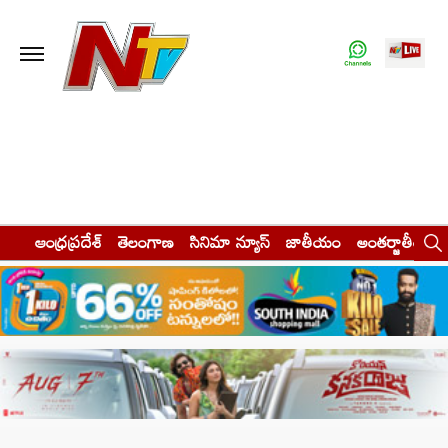
ఆంధ్రప్రదేశ్
తెలంగాణ
సినిమా న్యూస్
జాతీయం
అంతర్జాతీయం