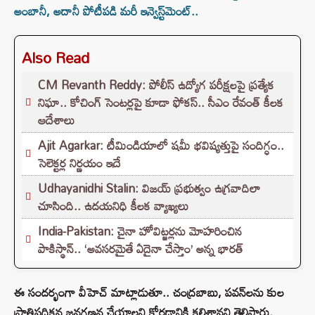
అంబానీ, అదానీ పోటీపడి మరీ ఇన్వెస్ట్‌మెంట్..
Also Read
CM Revanth Reddy: పోలీస్ ఉద్యోగ పరీక్షలపై ప్రత్యేక
నిఘా.. కోచింగ్ సెంటర్లపై కూడా ఫోకస్.. సీఎం రేవంత్ కీలక
ఆదేశాలు
Ajit Agarkar: టీమిండియాలో షమీ భవిష్యత్తుపై సందిగ్ధం..
సెలెక్టర్ల నిర్ణయం ఇదే
Udhayanidhi Stalin: విజయ్ ప్రభుత్వం ఉగ్రవాదిలా
చూసింది.. ఉదయనిధి కీలక వ్యాఖ్యలు
India-Pakistan: చైనా హోవిట్జర్లను మోహరించిన
పాకిస్థాన్.. ‘అవసరమైతే ఏదైనా చేస్తాం’ అన్న భారత్
ఈ సందర్భంగా వీహెచ్ మాట్లాడుతూ.. చంద్రబాబు, పవన్‌లను కుల
ప్రాతిపదికన జనగణన చేయాలని కోరడానికి కలిశానని తెలిపారు.