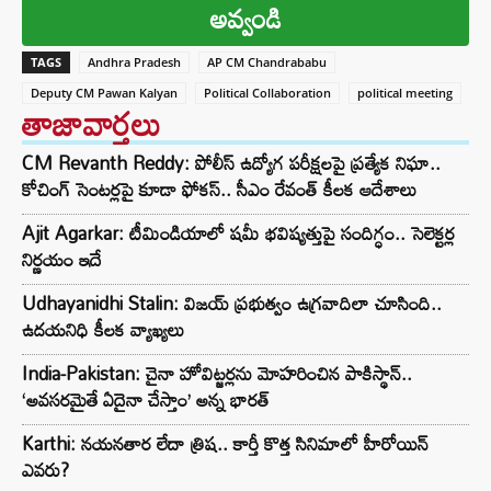
అవ్వండి
TAGS
Andhra Pradesh
AP CM Chandrababu
Deputy CM Pawan Kalyan
Political Collaboration
political meeting
తాజావార్తలు
CM Revanth Reddy: పోలీస్ ఉద్యోగ పరీక్షలపై ప్రత్యేక నిఘా..
కోచింగ్ సెంటర్లపై కూడా ఫోకస్.. సీఎం రేవంత్ కీలక ఆదేశాలు
Ajit Agarkar: టీమిండియాలో షమీ భవిష్యత్తుపై సందిగ్ధం.. సెలెక్టర్ల
నిర్ణయం ఇదే
Udhayanidhi Stalin: విజయ్ ప్రభుత్వం ఉగ్రవాదిలా చూసింది..
ఉదయనిధి కీలక వ్యాఖ్యలు
India-Pakistan: చైనా హోవిట్జర్లను మోహరించిన పాకిస్థాన్..
‘అవసరమైతే ఏదైనా చేస్తాం’ అన్న భారత్
Karthi: నయనతార లేదా త్రిష.. కార్తీ కొత్త సినిమాలో హీరోయిన్
ఎవరు?