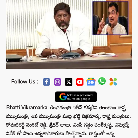
Follow Us :
Add as a preferred
source on google
Bhatti Vikramarka: కేంద్రమంత్రి నితీన్ గడ్కరీని తెలంగాణ రాష్ట్ర
ముఖ్యమంత్రి, ఉప ముఖ్యమంత్రి మల్లు భట్టి విక్రమార్క, రాష్ట్ర మంత్రులు,
కోమటిరెడ్డి వెంకట్ రెడ్డి, శ్రీధర్ బాబు, ఎంపీ గడ్డం వంశీకృష్ణ, ఎమ్మెల్యే
వివేక్ తో పాటు ఉన్నతాధికారులు పాల్గొన్నారు. రాష్ట్రంలో ఉన్న