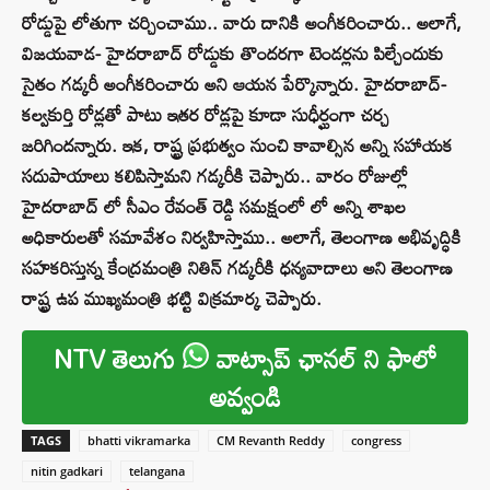
రోడ్డుపై లోతుగా చర్చించాము.. వారు దానికి అంగీకరించారు.. అలాగే,
విజయవాడ- హైదరాబాద్ రోడ్డుకు తొందరగా టెండర్లను పిల్చేందుకు
సైతం గడ్కరీ అంగీకరించారు అని ఆయన పేర్కొన్నారు. హైదరాబాద్-
కల్వకుర్తి రోడ్లతో పాటు ఇతర రోడ్లపై కూడా సుధీర్ఘంగా చర్చ
జరిగిందన్నారు. ఇక, రాష్ట్ర ప్రభుత్వం నుంచి కావాల్సిన అన్ని సహాయక
సదుపాయాలు కలిపిస్తామని గడ్కరీకి చెప్పారు.. వారం రోజుల్లో
హైదరాబాద్ లో సీఎం రేవంత్ రెడ్డి సమక్షంలో లో అన్ని శాఖల
అధికారులతో సమావేశం నిర్వహిస్తాము.. అలాగే, తెలంగాణ అభివృద్ధికి
సహకరిస్తున్న కేంద్రమంత్రి నితిన్ గడ్కరీకి ధన్యవాదాలు అని తెలంగాణ
రాష్ట్ర ఉప ముఖ్యమంత్రి భట్టి విక్రమార్క చెప్పారు.
NTV తెలుగు
వాట్సాప్ ఛానల్ ని ఫాలో
అవ్వండి
TAGS
bhatti vikramarka
CM Revanth Reddy
congress
nitin gadkari
telangana