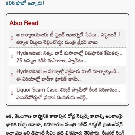
కలిసి ఫొటో ఇచ్చాడు!
Also Read
ఆ కార్యాలయాలకు టీ ఫైబర్ ఇంటర్నెట్ సేవలు.. సెప్టెంబర్ 1
తర్వాత బిల్లులు చెల్లించొద్దు: మంత్రి శ్రీధర్ బాబు
Hyderabad: నిత్యం వాడే మసాలాల్లో విషపూరిత కేమికల్స్..
25 టన్నుల నకిలీ మసాలాలు స్వాధీనం..
Hyderabad: ఆ మార్గాల్లో వెళ్లేవారు రూట్ మార్చాల్సిందే..
ఈ ఏరియాల్లో భారీగా ట్రాఫిక్ జామ్..
Liquor Scam Case: లిక్కర్ స్కామ్‌లో కీలక పరిణామం..
ఎయిర్‌పోర్టులో ప్రధాన నిందితుడు అరెస్ట్..
ఇక, తెలంగాణ రాష్ట్రానికి కావాల్సిన రోడ్ల నెట్వర్క్ కావాల్సి అంశాలపై
భారత రోడ్డు రవాణా, రహదారుల మంత్రి నితీన్ గడ్కరీకి ప్రెజెంటేషన్
ఇచ్చాము అని డిప్యూటీ సీఎం భట్టి విక్రమార్క తెలిపారు. రీజనల్ రింగ్