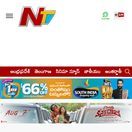
ఆంధ్రప్రదేశ్
తెలంగాణ
సినిమా న్యూస్
జాతీయం
అంతర్జాతీయం