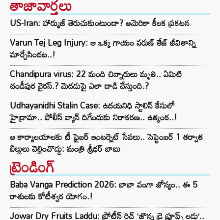
తాజావార్తలు
US-Iran: హార్ముజ్ తెరుచుకుంటుందా? అమెరికా కీలక ప్రకటన
Varun Tej Leg Injury: ఆ ఒక్క గాయం వరుణ్ తేజ్ జీవితాన్ని
మార్చేసిందట..!
Chandipura virus: 22 మంది చిన్నారులు మృతి.. ఏమిటి
చండీపుర వైరస్.? మెదడుపై ఎలా దాడి చేస్తుంది.?
Udhayanidhi Stalin Case: ఉదయనిధి స్టాలిన్ కేసులో
హైడ్రామా.. పోలీస్ వ్యాన్ దిగేందుకు నిరాకరణ.. ఉత్కంఠ..!
ఆ కార్యాలయాలకు టీ ఫైబర్ ఇంటర్నెట్ సేవలు.. సెప్టెంబర్ 1 తర్వాత
బిల్లులు చెల్లించొద్దు: మంత్రి శ్రీధర్ బాబు
ట్రెండింగ్‌
Baba Vanga Prediction 2026: బాబా వంగా జోస్యం.. ఈ 5
రాశులకు కోటీశ్వర యోగం.!
Jowar Dry Fruits Laddu: ప్రోటీన్ రిచ్ ‘జొన్న డ్రై ఫ్రూప్ట్స్ లడ్డు’..