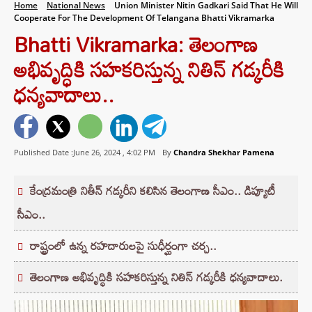
Home
National News
Union Minister Nitin Gadkari Said That He Will
Cooperate For The Development Of Telangana Bhatti Vikramarka
Bhatti Vikramarka: తెలంగాణ
అభివృద్ధికి సహకరిస్తున్న నితిన్ గడ్కరీకి
ధన్యవాదాలు..
Published Date :June 26, 2024 ,
4:02 PM
By
Chandra Shekhar Pamena
కేంద్రమంత్రి నితీన్ గడ్కరీని కలిసిన తెలంగాణ సీఎం.. డిప్యూటీ
సీఎం..
రాష్ట్రంలో ఉన్న రహదారులపై సుధీర్ఘంగా చర్చ..
తెలంగాణ అభివృద్ధికి సహకరిస్తున్న నితిన్ గడ్కరీకి ధన్యవాదాలు.