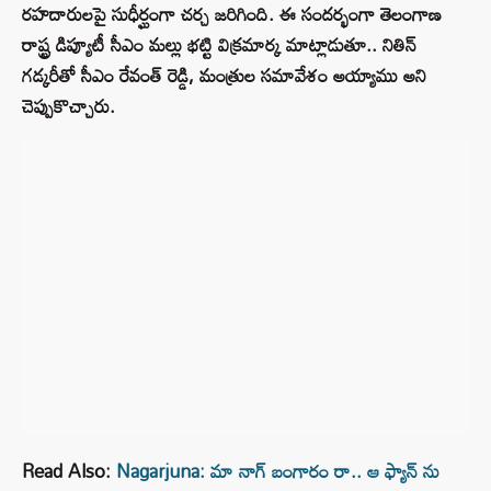
రహదారులపై సుధీర్ఘంగా చర్చ జరిగింది. ఈ సందర్భంగా తెలంగాణ
రాష్ట్ర డిప్యూటీ సీఎం మల్లు భట్టి విక్రమార్క మాట్లాడుతూ.. నితిన్
గడ్కరీతో సీఎం రేవంత్ రెడ్డి, మంత్రుల సమావేశం అయ్యాము అని
చెప్పుకొచ్చారు.
Read Also:
Nagarjuna: మా నాగ్ బంగారం రా.. ఆ ఫ్యాన్ ను