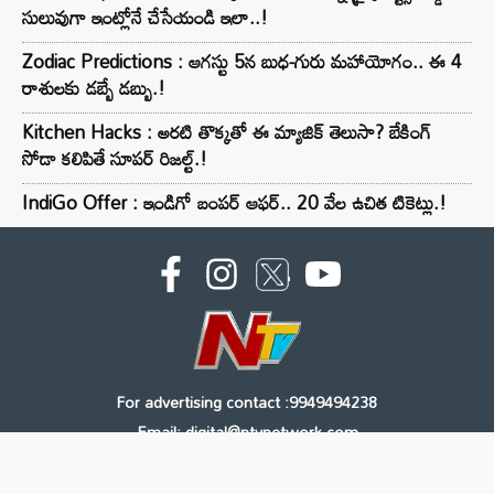
సులువుగా ఇంట్లోనే చేసేయండి ఇలా..!
Zodiac Predictions : ఆగస్టు 5న బుధ-గురు మహాయోగం.. ఈ 4
రాశులకు డబ్బే డబ్బు.!
Kitchen Hacks : అరటి తొక్కతో ఈ మ్యాజిక్ తెలుసా? బేకింగ్
సోడా కలిపితే సూపర్ రిజల్ట్.!
IndiGo Offer : ఇండిగో బంపర్ ఆఫర్.. 20 వేల ఉచిత టికెట్లు.!
For advertising contact :9949494238
Email: digital@ntvnetwork.com
Copyright © 2000 - 2026 - NTV