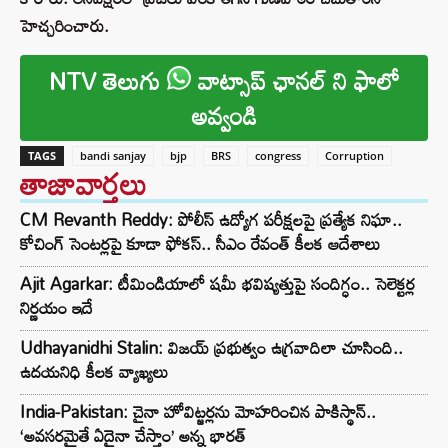
హెచ్చరించారు.
NTV తెలుగు
వాట్సాప్ ఛానల్ ని ఫాలో
అవ్వండి
TAGS
bandi sanjay
bjp
BRS
congress
Corruption
తాజావార్తలు
CM Revanth Reddy: పోలీస్ ఉద్యోగ పరీక్షలపై ప్రత్యేక నిఘా..
కోచింగ్ సెంటర్లపై కూడా ఫోకస్.. సీఎం రేవంత్ కీలక ఆదేశాలు
Ajit Agarkar: టీమిండియాలో షమీ భవిష్యత్తుపై సందిగ్ధం.. సెలెక్టర్ల
నిర్ణయం ఇదే
Udhayanidhi Stalin: విజయ్ ప్రభుత్వం ఉగ్రవాదిలా చూసింది..
ఉదయనిధి కీలక వ్యాఖ్యలు
India-Pakistan: చైనా హోవిట్జర్లను మోహరించిన పాకిస్థాన్..
‘అవసరమైతే ఏదైనా చేస్తాం’ అన్న భారత్