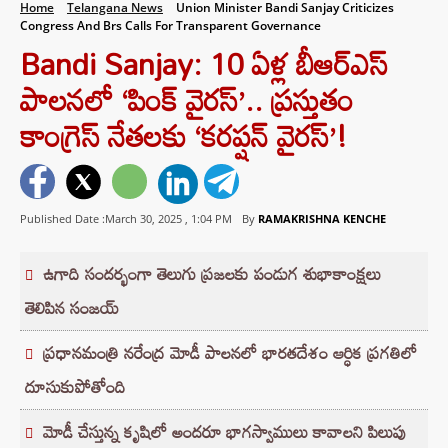
Home
Telangana News
Union Minister Bandi Sanjay Criticizes
Congress And Brs Calls For Transparent Governance
Bandi Sanjay: 10 ఏళ్ల బీఆర్ఎస్
పాలనలో ‘పింక్ వైరస్’.. ప్రస్తుతం
కాంగ్రెస్ నేతలకు ‘కరప్షన్ వైరస్’!
Published Date :March 30, 2025 ,
1:04 PM
By
RAMAKRISHNA KENCHE
ఉగాది సందర్భంగా తెలుగు ప్రజలకు పండుగ శుభాకాంక్షలు
తెలిపిన సంజయ్
ప్రధానమంత్రి నరేంద్ర మోడీ పాలనలో భారతదేశం ఆర్ధిక ప్రగతిలో
దూసుకుపోతోంది
మోడీ చేస్తున్న కృషిలో అందరూ భాగస్వాములు కావాలని పిలుపు