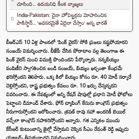
చూసింది.. ఉదయనిధి కీలక వ్యాఖ్యలు
India-Pakistan: చైనా హోవిట్జర్లను మోహరించిన
పాకిస్థాన్.. ‘అవసరమైతే ఏదైనా చేస్తాం’ అన్న భారత్
బీఆర్ఎస్ 10 ఏళ్ల పాలనలో ‘పింక్ వైరస్’ సోకి ప్రజలు నష్టపోయారని
సంజయ్ విమర్శించారు. బీజేపీ చేసిన పోరాటాల వల్ల తెలంగాణ ఈ
పింక్ వైరస్ నుంచి విముక్తి పొందిందని పేర్కొన్నారు. సన్నబియ్యం
పంపిణీని స్వాగతించిన బండి సంజయ్, బియ్యం ఖర్చంతా కేంద్రమే
భరిస్తోందని తెలిపారు. ఒక్క కిలో బియ్యం కోసం రూ. 40 మోడీ సర్కారే
చెల్లిస్తోందని, రాష్ట్ర ప్రభుత్వం కేవలం రూ. 10 ఖర్చు చేస్తున్నదని
వివరించారు. ఈ నేపథ్యంలో అన్ని రేషన్ షాపుల్లో ప్రధాని మోడీ ఫోటోలు
పెట్టాలని డిమాండ్ చేశారు. ఫోన్ ట్యాపింగ్ కేసును కాంగ్రెస్ ప్రభుత్వం
నీరుగారుస్తోందని ఆరోపించారు. శ్రవణ్ రావు సహా అందరికీ బెయిల్
వచ్చేలా కాంగ్రెస్ సహకరిస్తోందని అన్నారు. గత ఎన్నికల ముందు
కేసీఆర్ కుటుంబాన్ని జైల్లో వేస్తామని చెప్పిన సీఎం రేవంత్ రెడ్డి ఇప్పుడు
యూటర్న్ తీసుకున్నారని విమర్శించారు.