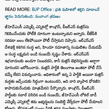
READ MORE:
BJP Office : ప్రతి మహిళలో తల్లిని చూడాలనే
జ్ఞానం పెరుగుతుంది: పంచాంగ శ్రవణం
జీహెచ్ఎంసీ ఎమ్మెల్సీ ఎన్నికల్లో కాంగ్రెస్, బీఆర్ఎస్ మజ్లిస్‌ను
గెలిపించేందుకు పోటీకి దూరంగా ఉంటున్నాయని అన్నారు. బీజేపీకి
సరిపడా బలం లేకపోయినా పోటీ చేస్తామని చెప్పారు. ఆర్ఎస్ఎస్
దేశభక్తి కలిగిన సంస్థ అని, హిందూ సమాజాన్ని సంఘటితం చేయడమే
ఆ సంస్థ లక్ష్యమని బండి సంజయ్ స్పష్టం చేశారు. ఆర్ఎస్ఎస్
ఉగ్రవాదులకు అండగా నిలబడదని, కానీ మజ్లిస్ టెర్రరిస్టులకు అడ్డాగా
మారిందని ఆరోపించారు. మజ్లిస్ పార్టీకి తెలంగాణ అంతటా పోటీ చేసే
దమ్మే లేదని విమర్శించారు. అధికారంలో ఉన్న ఏ పార్టీకి అయినా మజ్లిస్
మద్దతు ఇచ్చేందుకు సిద్ధంగా ఉంటుందని, అది వారి వ్యాపార ధోరణిని
కాపాడుకునేందుకు మాత్రమేనని పేర్కొన్నారు. కాంగ్రెస్, బీఆర్ఎస్
పార్టీలకు సవాల్ విసిరిన బండి సంజయ్, జీహెచ్ఎంసీ లోకల్ బాడీ
ఎమ్మెల్సీ ఎన్నికల్లో తమ అభ్యర్థులను నిలబెట్టి వేర్వేరుగా పోటీ చేయాలని
కోరారు. లేనిపక్షంలో ప్రజలు వీరికి తగిన గుణపాఠం చెబుతారని