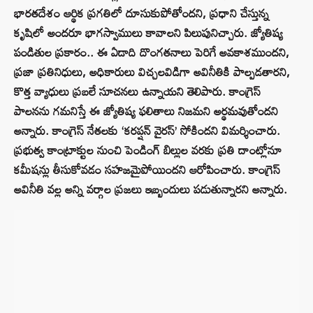
భారతదేశం ఆర్థిక ప్రగతిలో దూసుకుపోతోందని, ప్రధాని చేస్తున్న
కృషిలో అందరూ భాగస్వాములు కావాలని పిలుపునిచ్చారు. జ్యోతిష్య
పండితుల ప్రకారం.. ఈ ఏడాది దొంగతనాలు పెరిగే అవకాశముందని,
ప్రజా ప్రతినిధులు, అధికారులు విచ్చలవిడిగా అవినీతికి పాల్పడతారని,
కొత్త వ్యాధులు ప్రబలే సూచనలు ఉన్నాయని తెలిపారు. కాంగ్రెస్
పాలనను గమనిస్తే ఈ జ్యోతిష్య ఫలితాలు నిజమని అర్థమవుతోందని
అన్నారు. కాంగ్రెస్ నేతలకు ‘కరప్షన్ వైరస్’ సోకిందని విమర్శించారు.
ప్రభుత్వ కాంట్రాక్టుల నుంచి పెండింగ్ బిల్లుల వరకు ప్రతి దాంట్లోనూ
కమీషన్లు తీసుకోవడం సహజమైపోయిందని ఆరోపించారు. కాంగ్రెస్
అవినీతి వల్ల అన్ని వర్గాల ప్రజలు ఇబ్బందులు పడుతున్నారని అన్నారు.