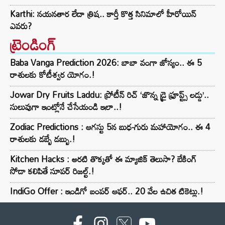
Karthi: నయనతార లేదా త్రిష.. కార్తీ కొత్త సినిమాలో హీరోయిన్
ఎవరు?
ట్రెండింగ్‌
Baba Vanga Prediction 2026: బాబా వంగా జోస్యం.. ఈ 5
రాశులకు కోటీశ్వర యోగం.!
Jowar Dry Fruits Laddu: ప్రోటీన్ రిచ్ ‘జొన్న డ్రై ఫ్రూప్ట్స్ లడ్డు’..
సులువుగా ఇంట్లోనే చేసేయండి ఇలా..!
Zodiac Predictions : ఆగస్టు 5న బుధ-గురు మహాయోగం.. ఈ 4
రాశులకు డబ్బే డబ్బు.!
Kitchen Hacks : అరటి తొక్కతో ఈ మ్యాజిక్ తెలుసా? బేకింగ్
సోడా కలిపితే సూపర్ రిజల్ట్.!
IndiGo Offer : ఇండిగో బంపర్ ఆఫర్.. 20 వేల ఉచిత టికెట్లు.!