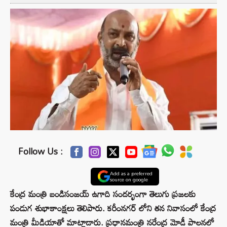
Follow Us :
Add as a preferred
source on google
కేంద్ర మంత్రి బండిసంజయ్ ఉగాది సందర్భంగా తెలుగు ప్రజలకు
పండుగ శుభాకాంక్షలు తెలిపారు. కరీంనగర్ లోని తన నివాసంలో కేంద్ర
మంత్రి మీడియాతో మాట్లాడారు. ప్రధానమంత్రి నరేంద్ర మోడీ పాలనలో