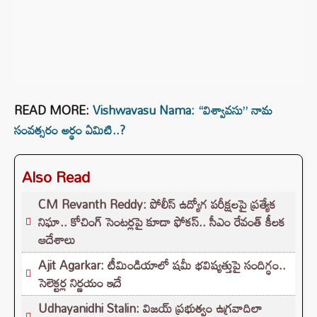
READ MORE:
Vishwavasu Nama: “విశ్వావసు” నామ
సంవత్సరం అర్థం ఏమిటి..?
Also Read
CM Revanth Reddy: పోలీస్ ఉద్యోగ పరీక్షలపై ప్రత్యేక
నిఘా.. కోచింగ్ సెంటర్లపై కూడా ఫోకస్.. సీఎం రేవంత్ కీలక
ఆదేశాలు
Ajit Agarkar: టీమిండియాలో షమీ భవిష్యత్తుపై సందిగ్ధం..
సెలెక్టర్ల నిర్ణయం ఇదే
Udhayanidhi Stalin: విజయ్ ప్రభుత్వం ఉగ్రవాదిలా