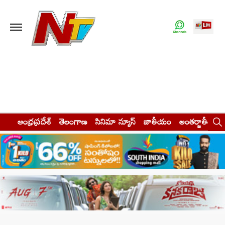
ఆంధ్రప్రదేశ్
తెలంగాణ
సినిమా న్యూస్
జాతీయం
అంతర్జాతీయం