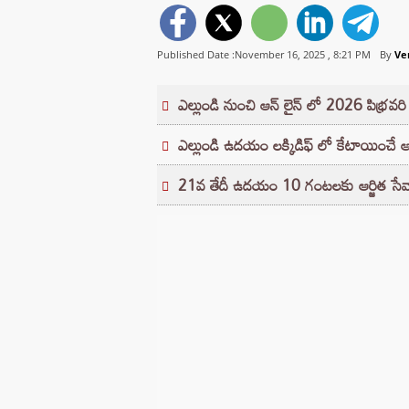
Published Date :November 16, 2025 ,
8:21 PM
By
Ve
ఎల్లుండి నుంచి ఆన్ లైన్ లో 2026 పిభ్రవరి
ఎల్లుండి ఉదయం లక్కిడిఫ్ లో కేటాయించే ఆర్జ
21వ తేదీ ఉదయం 10 గంటలకు ఆర్జిత సేవా ట