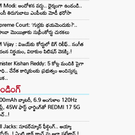
Modi: ఆందోళన వద్దు.. ధైర్యంగా ఉండండి..
ంసీ తిరుగుబాటు ఎంపీలకు మోడీ భరోసా
preme Court: ‘గుడ్లకు భయమెందుకు?’..
వా మొయిత్రాకు సుప్రీంకోర్టు చురకలు
Vijay : విజయ్‌కు కోర్టులో బిగ్ రిలీఫ్.. సంగీత
లన నిర్ణయం, విడాకుల పిటిషన్ వెనక్కి.!
ister Kishan Reddy: 5 కోట్ల మందికి పైగా
ధి.. చేనేత కార్మికులకు ప్రభుత్వం అందిస్తున్న
ుక..
రెండింగ్‌
00mAh బ్యాటరీ, 6.9 అంగుళాల 120Hz
్‌ప్లే, 45W ఫాస్ట్ ఛార్జింగ్‌తో REDMI 17 5G
చ్..!
l Jacks: సూపర్‌మ్యాన్ ఫీల్డింగ్.. అయ్యా
ోయ్..! ఏంటి జాక్ క్యాచ్ ను అలా పట్టేశావ్.!