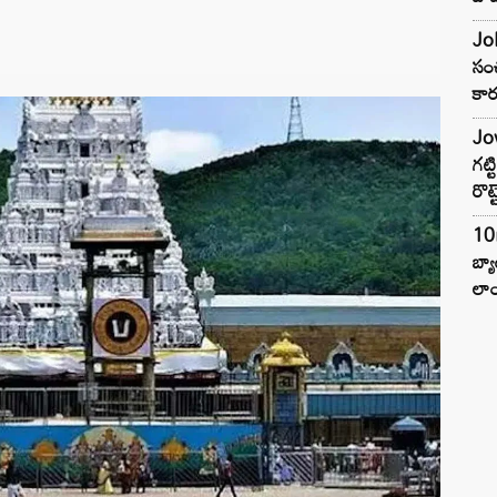
Joh
సంచ
కార
Jow
గట్
రొట్
10
బ్
లాం