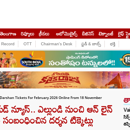
తెలంగాణ
రివ్యూలు
క్రీడలు
ఆటోమొబైల్స్
బిజినెస్‌
టెక్నాలజీ
లైఫ్ స్టై
e Record
OTT
Chairman's Desk
స్టడీ & జాబ్స్
భక్తి
త
 Darshan Tickets For February 2026 Online From 18 November
ుడ్ న్యూస్.. ఎల్లుండి నుంచి ఆన్ లైన్
Va
సంబంధించిన దర్శన టిక్కెట్లు
సిక
తప్