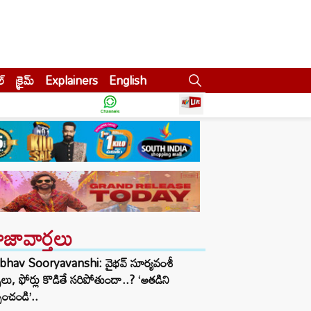
ల్
క్రైమ్
Explainers
English
ాజావార్తలు
ibhav Sooryavanshi: వైభవ్ సూర్యవంశీ
్స్‌లు, ఫోర్లు కొడితే సరిపోతుందా..? ‘అతడిని
పించండి’..