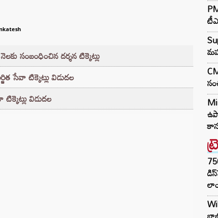
PM 
టీఎ
nkatesh
Su
మహు
 నెలకు సంబంధించిన దర్శన టిక్కెట్లు
CM 
ిత సేవా టిక్కెట్లు విడుదల
సంచ
ిక్కెట్లు విడుదల
Min
ఉపా
కాన
ట్
75
డిస
లాం
Wil
బాబ