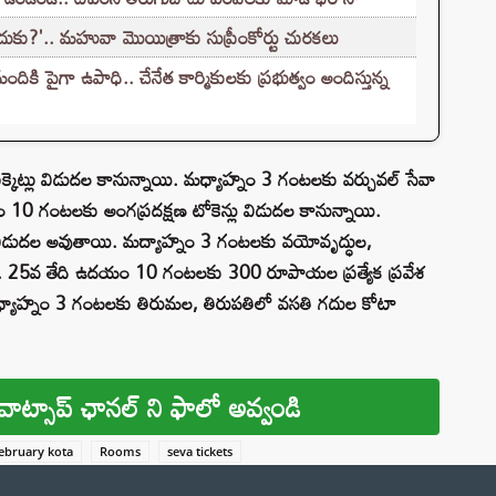
ు?'.. మహువా మొయిత్రాకు సుప్రీంకోర్టు చురకలు
కి పైగా ఉపాధి.. చేనేత కార్మికులకు ప్రభుత్వం అందిస్తున్న
కెట్లు విడుదల కానున్నాయి. మధ్యాహ్నం 3 గంటలకు వర్చువల్ సేవా
ం 10 గంటలకు అంగప్రదక్షణ టోకెన్లు విడుదల కానున్నాయి.
ు విడుదల అవుతాయి. మద్యాహ్నం 3 గంటలకు వయోవృద్ధుల,
్నాయి. 25వ తేది ఉదయం 10 గంటలకు 300 రూపాయల ప్రత్యేక ప్రవేశ
ీ. మధ్యాహ్నం 3 గంటలకు తిరుమల, తిరుపతిలో వసతి గదుల కోటా
వాట్సాప్ ఛానల్ ని ఫాలో అవ్వండి
ebruary kota
Rooms
seva tickets