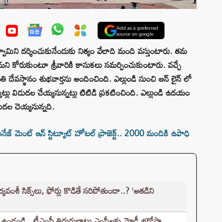
Add as a preferred
source on google
ామిని దర్శించుకునేందుకు నిత్యం వేలాది మంది వస్తుంటారు. తమ
ంచమని కోరుకుంటూ శ్రీవారికి కానుకలు సమర్పించుకుంటారు. వచ్చే
తి దేవస్థానం శుభవార్తను అందించింది. ఎల్లుండి నుంచి ఆన్ లైన్ లో
ట్లు విడుదల చేయ్యనున్నట్లు టిటిడి ప్రకటించింది. ఎల్లుండి ఉదయం
ిడుదల చెయ్యనున్నది.
 మెంట్ ఇన్ స్టిట్యూట్ హోటల్ ప్రాజెక్ట్.. 2000 మందికి ఉపాధి
శీ సిక్స్‌లు, ఫోర్లు కొడితే సరిపోతుందా..? ‘అతడిని
 ఉండండి.. టీఎంసీ తిరుగుబాటు ఎంపీలకు మోడీ భరోసా