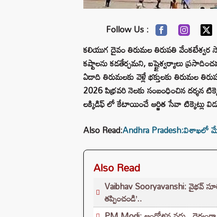
Follow Us :
కలియుగ దైవం తిరుమల తిరుపతి వేంకటేశ్వర స్వ
కష్టాలను కడతేర్చమని, ఐష్టైశ్వర్యాలు ప్రసాది
ఏడాది తిరుమలకు వెళ్లే భక్తులకు తిరుమల తిరుప
2026 పిభ్రవరి నెలకు సంబంధించిన దర్శన టిక్కె
లక్కిడిఫ్ లో కేటాయించే ఆర్జిత సేవా టిక్కెట్లు వ
Also Read:
Andhra Pradesh:విశాఖలో మేనేజ్
Also Read
Vaibhav Sooryavanshi: వైభవ్ సూర్యవం
తప్పించండి’..
PM Modi: ఆందోళన వద్దు.. ధైర్యంగా