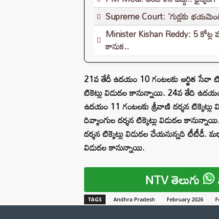
Supreme Court: 'గుడ్లకు భయమెందుక
Minister Kishan Reddy: 5 కోట్ల మంది
కానుక..
21వ తేదీ ఉదయం 10 గంటలకు ఆర్జిత సేవా టిక్
టికెట్లు విడుదల కానున్నాయి. 24వ తేది ఉదయ
ఉదయం 11 గంటలకు శ్రీవాణి దర్శన టిక్కెట్ల
దివ్యాంగుల దర్శన టిక్కెట్లు విడుదల కానున
దర్శన టిక్కెట్లు విడుదల చేయనున్నది టీటీడ
విడుదల కానున్నాయి.
NTV తెలుగు
TAGS
Andhra Pradesh
February 2026
F