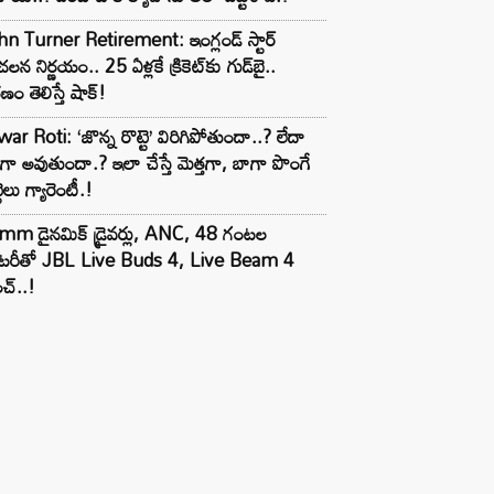
n Turner Retirement: ఇంగ్లండ్ స్టార్
లన నిర్ణయం.. 25 ఏళ్లకే క్రికెట్‌కు గుడ్‌బై..
ణం తెలిస్తే షాక్!
ar Roti: ‘జొన్న రొట్టె’ విరిగిపోతుందా..? లేదా
టిగా అవుతుందా.? ఇలా చేస్తే మెత్తగా, బాగా పొంగే
టెలు గ్యారెంటీ.!
mm డైనమిక్ డ్రైవర్లు, ANC, 48 గంటల
యాటరీతో JBL Live Buds 4, Live Beam 4
చ్..!