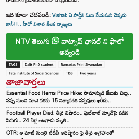
రామదాస్ ప్రవేశించకుండా నిషేధించింది.
ఇది కూడా చదవండి:
Vishal: ఏ పార్టీకి ఓటు వేయమని చెప్పను
కానీ!!.. హీరో విశాల్ కీలక వ్యాఖ్యలు
NTV తెలుగు
వాట్సాప్ ఛానల్ ని ఫాలో
అవ్వండి
TAGS
Dalit PhD student
Ramadas Prini Sivanadan
Tata Institute of Social Sciences
TISS
two years
తాజావార్తలు
Essential Food Items Price Hike: సామాన్యుడి జేబుకు చిల్లు..
పప్పు నుంచి నూనె వరకు 15 నిత్యావసర వస్తువులు ఖరీదు..
Football Player Died: తీవ్ర విషాదం.. ఫుట్‌బాల్ మ్యాచ్‌పై పడిన
పిడుగు.. 24 ఏళ్ల ఆటగాడు మృతి..
OTR: ఆ మాజీ మంత్రి టీడీపీ అధిష్టానం పై తీవ్ర ఆగ్రహంతో