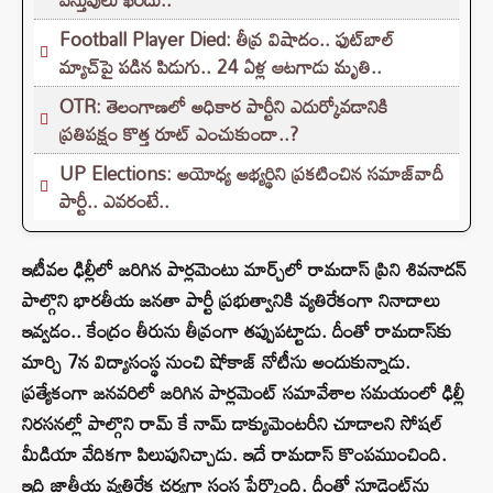
Football Player Died: తీవ్ర విషాదం.. ఫుట్‌బాల్
మ్యాచ్‌పై పడిన పిడుగు.. 24 ఏళ్ల ఆటగాడు మృతి..
OTR: తెలంగాణలో అధికార పార్టీని ఎదుర్కోవడానికి
ప్రతిపక్షం కొత్త రూట్‌ ఎంచుకుందా..?
UP Elections: అయోధ్య అభ్యర్థిని ప్రకటించిన సమాజ్‌వాదీ
పార్టీ.. ఎవరంటే..
ఇటీవల ఢిల్లీలో జరిగిన పార్లమెంటు మార్చ్‌లో రామదాస్ ప్రిని శివనాదన్
పాల్గొని భారతీయ జనతా పార్టీ ప్రభుత్వానికి వ్యతిరేకంగా నినాదాలు
ఇవ్వడం.. కేంద్రం తీరును తీవ్రంగా తప్పుపట్టాడు. దీంతో రామదాస్‌కు
మార్చి 7న విద్యాసంస్థ నుంచి షోకాజ్ నోటీసు అందుకున్నాడు.
ప్రత్యేకంగా జనవరిలో జరిగిన పార్లమెంట్ సమావేశాల సమయంలో ఢిల్లీ
నిరసనల్లో పాల్గొని రామ్ కే నామ్ డాక్యుమెంటరీని చూడాలని సోషల్
మీడియా వేదికగా పిలుపునిచ్చాడు. ఇదే రామదాస్ కొంపముంచింది.
ఇది జాతీయ వ్యతిరేక చర్యగా సంస్థ పేర్కొంది. దీంతో స్టూడెంట్‌ను