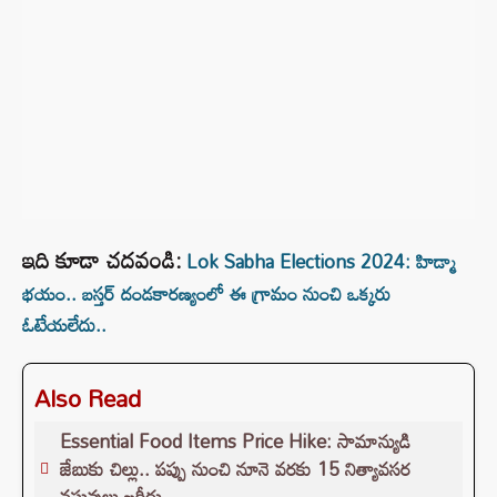
ఇది కూడా చదవండి:
Lok Sabha Elections 2024: హిడ్మా
భయం.. బస్తర్ దండకారణ్యంలో ఈ గ్రామం నుంచి ఒక్కరు
ఓటేయలేదు..
Also Read
Essential Food Items Price Hike: సామాన్యుడి
జేబుకు చిల్లు.. పప్పు నుంచి నూనె వరకు 15 నిత్యావసర
వస్తువులు ఖరీదు..