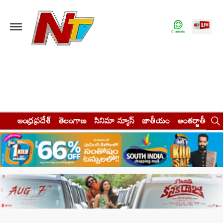
ఆంధ్రప్రదేశ్
తెలంగాణ
సినిమా న్యూస్
జాతీయం
అంతర్జాతీయం