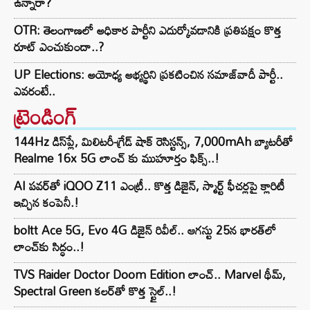
ఉన్నారా?
OTR: తెలంగాణలో అధికార పార్టీని ఎదుర్కోవడానికి ప్రతిపక్షం కొత్త
రూట్‌ ఎంచుకుందా..?
UP Elections: అయోధ్య అభ్యర్థిని ప్రకటించిన సమాజ్‌వాదీ పార్టీ..
ఎవరంటే..
ట్రెండింగ్‌
144Hz డిస్‌ప్లే, మిలిటరీ-గ్రేడ్ షాక్ రెసిస్టన్స్, 7,000mAh బ్యాటరీతో
Realme 16x 5G లాంచ్ కు ముహూర్తం ఫిక్స్..!
AI పవర్‌తో iQOO Z11 ఎంట్రీ.. కొత్త డిజైన్, స్మార్ట్ ఫీచర్లపై క్లారిటీ
ఇచ్చిన కంపెనీ.!
boltt Ace 5G, Evo 4G డిజైన్ రివీల్.. ఆగస్టు 25న భారత్‌లో
లాంచ్‌కు సిద్ధం..!
TVS Raider Doctor Doom Edition లాంచ్.. Marvel థీమ్,
Spectral Green కలర్‌తో కొత్త స్టైల్..!