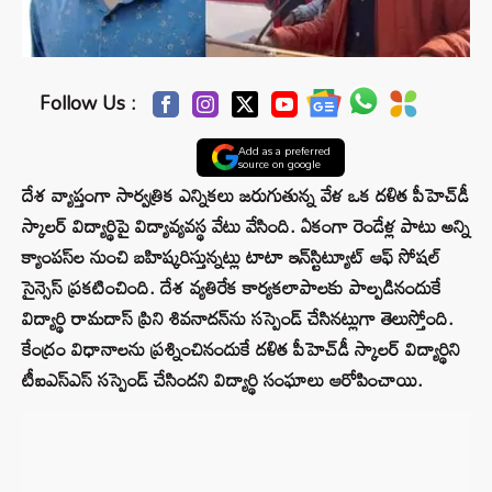
Follow Us :
Add as a preferred
source on google
దేశ వ్యాప్తంగా సార్వత్రిక ఎన్నికలు జరుగుతున్న వేళ ఒక దళిత పీహెచ్‌డీ
స్కాలర్ విద్యార్థిపై విద్యావ్యవస్థ వేటు వేసింది. ఏకంగా రెండేళ్ల పాటు అన్ని
క్యాంపస్‌ల నుంచి బహిష్కరిస్తున్నట్లు టాటా ఇన్‌స్టిట్యూట్ ఆఫ్ సోషల్
సైన్సెస్ ప్రకటించింది. దేశ వ్యతిరేక కార్యకలాపాలకు పాల్పడినందుకే
విద్యార్థి రామదాస్ ప్రిని శివనాదన్‌ను సస్పెండ్ చేసినట్లుగా తెలుస్తోంది.
కేంద్రం విధానాలను ప్రశ్నించినందుకే దళిత పీహెచ్‌డీ స్కాలర్‌ విద్యార్థిని
టీఐఎస్ఎస్ సస్పెండ్ చేసిందని విద్యార్థి సంఘాలు ఆరోపించాయి.