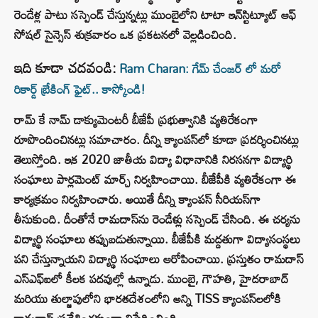
రెండేళ్ల పాటు సస్పెండ్ చేస్తున్నట్లు ముంబైలోని టాటా ఇన్‌స్టిట్యూట్ ఆఫ్
సోషల్ సైన్సెస్ శుక్రవారం ఒక ప్రకటనలో వెల్లడించింది.
ఇది కూడా చదవండి:
Ram Charan: గేమ్ చేంజర్ లో మరో
రికార్డ్ బ్రేకింగ్ ఫైట్.. కాస్కోండి!
రామ్ కే నామ్ డాక్యుమెంటరీ బీజేపీ ప్రభుత్వానికి వ్యతిరేకంగా
రూపొందించినట్లు సమాచారం. దీన్ని క్యాంపస్‌లో కూడా ప్రదర్శించినట్లు
తెలుస్తోంది. ఇక 2020 జాతీయ విద్యా విధానానికి నిరసనగా విద్యార్థి
సంఘాలు పార్లమెంట్ మార్చ్ నిర్వహించాయి. బీజేపీకి వ్యతిరేకంగా ఈ
కార్యక్రమం నిర్వహించారు. అయితే దీన్ని క్యాంపస్ సీరియస్‌గా
తీసుకుంది. దీంతోనే రామదాస్‌ను రెండేళ్లు సస్పెండ్ చేసింది. ఈ చర్యను
విద్యార్థి సంఘాలు తప్పుబడుతున్నాయి. బీజేపీకి మద్దతుగా విద్యాసంస్థలు
పని చేస్తున్నాయని విద్యార్థి సంఘాలు ఆరోపించాయి. ప్రస్తుతం రామదాస్
ఎస్‌ఎఫ్‌ఐలో కీలక పదవుల్లో ఉన్నాడు. ముంబై, గౌహతి, హైదరాబాద్
మరియు తుల్జాపులోని భారతదేశంలోని అన్ని TISS క్యాంపస్‌లలోకి