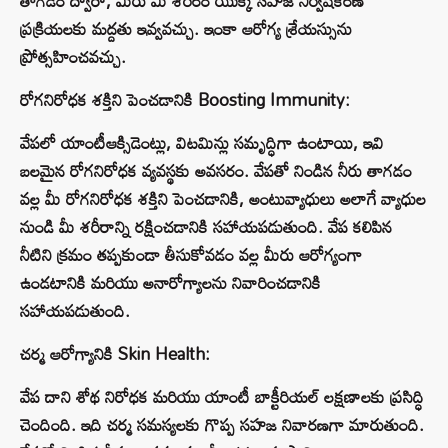
తాగడం ద్వారా, మీరు మీ శరీరం యొక్క సహజ నిర్విషీకరణ
ప్రక్రియలకు మద్దతు ఇవ్వవచ్చు. ఇంకా ఆరోగ్య శ్రేయస్సును
ప్రోత్సహించవచ్చు.
రోగనిరోధక శక్తిని పెంచడానికి Boosting Immunity:
వేపలో యాంటీఆక్సిడెంట్లు, విటమిన్లు సమృద్ధిగా ఉంటాయి, ఇవి
బలమైన రోగనిరోధక వ్యవస్థకు అవసరం. వేపతో నిండిన నీరు తాగడం
వల్ల మీ రోగనిరోధక శక్తిని పెంచడానికి, అంటువ్యాధులు అలాగే వ్యాధుల
నుండి మీ శరీరాన్ని రక్షించడానికి సహాయపడుతుంది. వేప కలిపిన
నీటిని క్రమం తప్పకుండా తీసుకోవడం వల్ల మీరు ఆరోగ్యంగా
ఉండటానికి మరియు అనారోగ్యాలను నివారించడానికి
సహాయపడుతుంది.
చర్మ ఆరోగ్యానికి Skin Health:
వేప దాని శోథ నిరోధక మరియు యాంటీ బాక్టీరియల్ లక్షణాలకు ప్రసిద్ధి
చెందింది. ఇది చర్మ సమస్యలకు గొప్ప సహజ నివారణగా మారుతుంది.