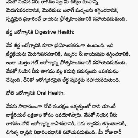
వేపతో నింపిన నీరు తాగడం వల్ల మీ చర్మం రూపాన్ని
మెరుగుపరచడానికి, మొటిమలు అలాగే మచ్చలను తగ్గించడానికి,
స్పష్టమైన ప్రకాశించే ఛాయను ప్రోత్సహించడానికి సహాయపడుతుంది.
జీర్ణ ఆరోగ్యానికి Digestive Health:
వేప జీర్ణ ఆరోగ్యానికి కూడా ప్రయోజనకరంగా ఉంటుంది. ఇది
జీర్ణక్రియను మెరుగుపరచడానికి, ఉబ్బరం & వాయువును తగ్గించడానికి,
ఇంకా మొత్తం గట్ ఆరోగ్యాన్ని ప్రోత్సహించడానికి సహాయపడుతుంది.
వేపతో నింపిన నీరు తాగడం వల్ల కడుపు సమస్యలను ఉపశమనం
చేస్తుంది. దీనితో ఆరోగ్యకరమైన జీర్ణ వ్యవస్థకు సహాయపడుతుంది.
నోటి ఆరోగ్యానికి Oral Health:
వేపను సాధారణంగా నోటి సంరక్షణ ఉత్పత్తులలో దాని యాంటీ
బాక్టీరియల్ లక్షణాల కోసం ఉపయోగిస్తారు. వేపతో నింపిన నీరు
తాగడం నోటి ఆరోగ్యాన్ని కాపాడటానికి, చెడు శ్వాసను తగ్గించడానికి,
చిగుళ్ళ వ్యాధిని నివారించడానికి సహాయపడుతుంది. మీ రోజువారీ