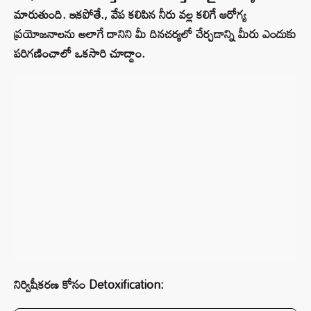
మారుతుంది. ఇకపోతే., వేప కలిపిన నీరు వల్ల కలిగే ఆరోగ్య
ప్రయోజనాలను అలాగే దానిని మీ దినచర్యలో చేర్చడాన్ని మీరు ఎందుకు
పరిగణించాలో ఒకసారి చూద్దాం.
నిర్విషీకరణ కోసం Detoxification: