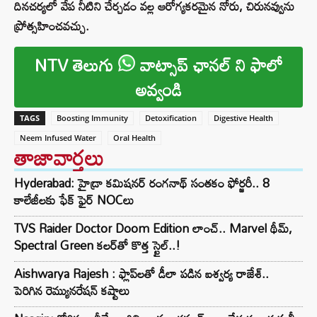
దినచర్యలో వేప నీటిని చేర్చడం వల్ల ఆరోగ్యకరమైన నోరు, చిరునవ్వును
ప్రోత్సహించవచ్చు.
NTV తెలుగు
వాట్సాప్ ఛానల్ ని ఫాలో
అవ్వండి
TAGS
Boosting Immunity
Detoxification
Digestive Health
Neem Infused Water
Oral Health
తాజావార్తలు
Hyderabad: హైడ్రా కమిషనర్ రంగనాథ్ సంతకం ఫోర్జరీ.. 8
కాలేజీలకు ఫేక్ ఫైర్ NOCలు
TVS Raider Doctor Doom Edition లాంచ్.. Marvel థీమ్,
Spectral Green కలర్‌తో కొత్త స్టైల్..!
Aishwarya Rajesh : ఫ్లాప్‌లతో డీలా పడిన ఐశ్వర్య రాజేశ్..
పెరిగిన రెమ్యునరేషన్‌ కష్టాలు