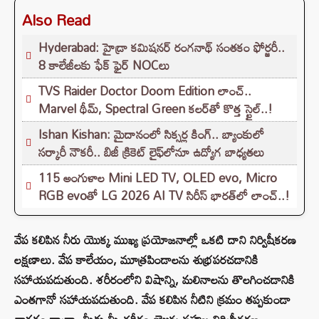
Also Read
Hyderabad: హైడ్రా కమిషనర్ రంగనాథ్ సంతకం ఫోర్జరీ..
8 కాలేజీలకు ఫేక్ ఫైర్ NOCలు
TVS Raider Doctor Doom Edition లాంచ్..
Marvel థీమ్, Spectral Green కలర్‌తో కొత్త స్టైల్..!
Ishan Kishan: మైదానంలో సిక్సర్ల కింగ్.. బ్యాంకులో
సర్కారీ నౌకరీ.. బిజీ క్రికెట్ లైఫ్‌లోనూ ఉద్యోగ బాధ్యతలు
115 అంగుళాల Mini LED TV, OLED evo, Micro
RGB evoతో LG 2026 AI TV సిరీస్ భారత్‌లో లాంచ్..!
వేప కలిపిన నీరు యొక్క ముఖ్య ప్రయోజనాల్లో ఒకటి దాని నిర్విషీకరణ
లక్షణాలు. వేప కాలేయం, మూత్రపిండాలను శుభ్రపరచడానికి
సహాయపడుతుంది. శరీరంలోని విషాన్ని, మలినాలను తొలగించడానికి
ఎంతగానో సహాయపడుతుంది. వేప కలిపిన నీటిని క్రమం తప్పకుండా