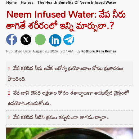
Home
Fitness
The Health Benefits Of Neem Infused Water
Neem Infused Water: వేప నీరు
తాగితే శరీరంలో ఇన్ని మార్పులా.?
Published Date :August 20, 2024 ,
9:37 AM
By
Kothuru Ram Kumar
వేప కలిపిన నీరు అనేక ఆరోగ్య ప్రయోజనాల కోసం ప్రజాదరణ
పొందింది.
వేప దాని ఔషధ లక్షణాల కోసం శతాబ్దాలుగా ఆయుర్వేద వైద్యంలో
ఉపయోగించబడుతోంది.
వేప కలిపిన నీటిని క్రమం తప్పకుండా తాగడం ద్వారా..