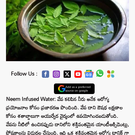
Follow Us :
Add as a preferred
source on google
Neem Infused Water: వేప కలిపిన నీరు అనేక ఆరోగ్య
ప్రయోజనాల కోసం ప్రజాదరణ పొందింది. వేప దాని ఔషధ లక్షణాల
కోసం శతాబ్దాలుగా ఆయుర్వేద వైద్యంలో ఉపయోగించబడుతోంది.
వేపను నీటిలో ఉంచినప్పుడు దానిలోని శక్తివంతమైన యాంటీఆక్సిడెంట్లు,
పోషకాలను విడుదల చేస్తుంది. ఇది ఒక శక్తివంతమైన ఆరోగ్య టానిక్ గా