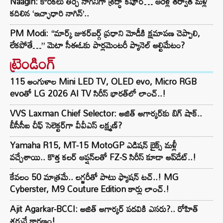
Naagin: కోరికలు తీర్చే నాగినిగా శ్రద్ధా కపూర్… ఆరేళ్ల తర్వాత మళ్లీ
కదిలిన ‘ఇచ్ఛాధారి నాగిన్’..
PM Modi: “మార్క్ జుకర్‌బర్గ్ ప్రధాని మోడీకి క్షమాపణ చెప్పాలి,
లేకపోతే…” మెటా సీఈఓకు పార్లమెంటరీ ప్యానెల్ అల్టిమేటం?
ట్రెండింగ్‌
115 అంగుళాల Mini LED TV, OLED evo, Micro RGB
evoతో LG 2026 AI TV సిరీస్ భారత్‌లో లాంచ్..!
VVS Laxman Chief Selector: అజిత్ అగార్కర్‌కు బిగ్ షాక్..
బీసీసీఐ చీఫ్ సెలెక్టర్‌గా వీవీఎస్ లక్ష్మణ్?
Yamaha R15, MT-15 MotoGP ఎడిషన్ బైక్స్ మళ్లీ
వచ్చేశాయి.. కొత్త కలర్ ఆప్షన్‌లతో FZ-S సిరీస్ కూడా అప్‌డేట్..!
కేవలం 50 మాత్రమే.. లగ్జరీతో పాటు ఫ్యాషన్ టచ్..! MG
Cyberster, M9 Couture Edition కార్లు లాంచ్.!
Ajit Agarkar-BCCI: అజిత్ అగార్కర్ పదవికి ఎసరు?.. రోహిత్
శర్మనే కారణం!