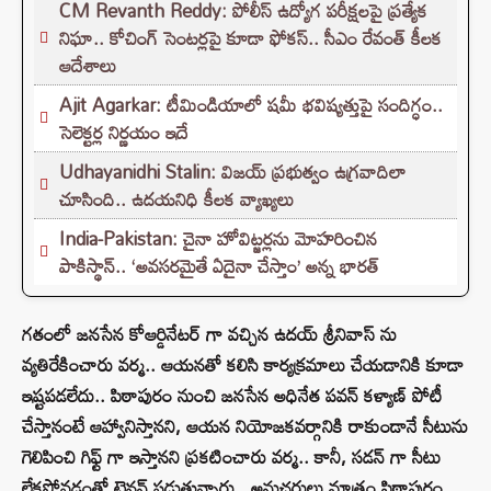
CM Revanth Reddy: పోలీస్ ఉద్యోగ పరీక్షలపై ప్రత్యేక
నిఘా.. కోచింగ్ సెంటర్లపై కూడా ఫోకస్.. సీఎం రేవంత్ కీలక
ఆదేశాలు
Ajit Agarkar: టీమిండియాలో షమీ భవిష్యత్తుపై సందిగ్ధం..
సెలెక్టర్ల నిర్ణయం ఇదే
Udhayanidhi Stalin: విజయ్ ప్రభుత్వం ఉగ్రవాదిలా
చూసింది.. ఉదయనిధి కీలక వ్యాఖ్యలు
India-Pakistan: చైనా హోవిట్జర్లను మోహరించిన
పాకిస్థాన్.. ‘అవసరమైతే ఏదైనా చేస్తాం’ అన్న భారత్
గతంలో జనసేన కోఆర్డినేటర్ గా వచ్చిన ఉదయ్ శ్రీనివాస్ ను
వ్యతిరేకించారు వర్మ.. ఆయనతో కలిసి కార్యక్రమాలు చేయడానికి కూడా
ఇష్టపడలేదు.. పిఠాపురం నుంచి జనసేన అధినేత పవన్ కళ్యాణ్ పోటీ
చేస్తానంటే ఆహ్వానిస్తానని, ఆయన నియోజకవర్గానికి రాకుండానే సీటును
గెలిపించి గిఫ్ట్ గా ఇస్తానని ప్రకటించారు వర్మ.. కానీ, సడన్ గా సీటు
లేకపోవడంతో టెన్షన్ పడుతున్నారు.. అనుచరులు మాత్రం పిఠాపురం