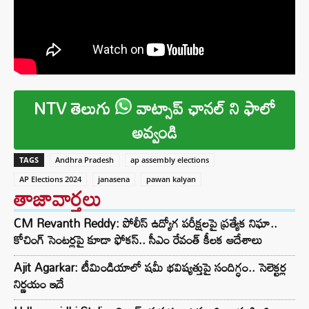
NTV తెలుగు
వాట్సాప్ ఛానల్ ని ఫాలో
అవ్వండి
TAGS
Andhra Pradesh
ap assembly elections
AP Elections 2024
janasena
pawan kalyan
తాజావార్తలు
CM Revanth Reddy: పోలీస్ ఉద్యోగ పరీక్షలపై ప్రత్యేక నిఘా..
కోచింగ్ సెంటర్లపై కూడా ఫోకస్.. సీఎం రేవంత్ కీలక ఆదేశాలు
Ajit Agarkar: టీమిండియాలో షమీ భవిష్యత్తుపై సందిగ్ధం.. సెలెక్టర్ల
నిర్ణయం ఇదే