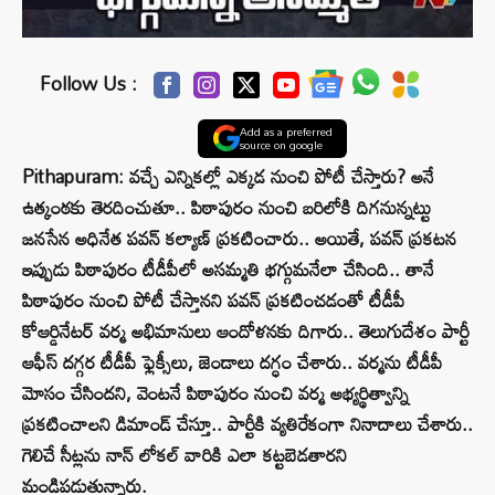
Follow Us :
Add as a preferred
source on google
Pithapuram: వచ్చే ఎన్నికల్లో ఎక్కడ నుంచి పోటీ చేస్తారు? అనే
ఉత్కంఠకు తెరదించుతూ.. పిఠాపురం నుంచి బరిలోకి దిగనున్నట్టు
జనసేన అధినేత పవన్‌ కల్యాణ్ ప్రకటించారు.. అయితే, పవన్‌ ప్రకటన
ఇప్పుడు పిఠాపురం టీడీపీలో అసమ్మతి భగ్గుమనేలా చేసింది.. తానే
పిఠాపురం నుంచి పోటీ చేస్తానని పవన్ ప్రకటించడంతో టీడీపీ
కోఆర్డినేటర్ వర్మ అభిమానులు ఆందోళనకు దిగారు.. తెలుగుదేశం పార్టీ
ఆఫీస్ దగ్గర టీడీపీ ఫ్లెక్సీలు, జెండాలు దగ్ధం చేశారు.. వర్మను టీడీపీ
మోసం చేసిందని, వెంటనే పిఠాపురం నుంచి వర్మ అభ్యర్థిత్వాన్ని
ప్రకటించాలని డిమాండ్‌ చేస్తూ.. పార్టీకి వ్యతిరేకంగా నినాదాలు చేశారు..
గెలిచే సీట్లను నాన్ లోకల్ వారికి ఎలా కట్టబెడతారని
మండిపడుతున్నారు.