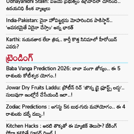
Udhayanidhi Stalin: విజయ్ ప్రభుత్వం ఉగ్రవాదిలా చూసింది..
ఉదయనిధి కీలక వ్యాఖ్యలు
India-Pakistan: చైనా హోవిట్జర్లను మోహరించిన పాకిస్థాన్..
‘అవసరమైతే ఏదైనా చేస్తాం’ అన్న భారత్
Karthi: నయనతార లేదా త్రిష.. కార్తీ కొత్త సినిమాలో హీరోయిన్
ఎవరు?
ట్రెండింగ్‌
Baba Vanga Prediction 2026: బాబా వంగా జోస్యం.. ఈ 5
రాశులకు కోటీశ్వర యోగం.!
Jowar Dry Fruits Laddu: ప్రోటీన్ రిచ్ ‘జొన్న డ్రై ఫ్రూప్ట్స్ లడ్డు’..
సులువుగా ఇంట్లోనే చేసేయండి ఇలా..!
Zodiac Predictions : ఆగస్టు 5న బుధ-గురు మహాయోగం.. ఈ 4
రాశులకు డబ్బే డబ్బు.!
Kitchen Hacks : అరటి తొక్కతో ఈ మ్యాజిక్ తెలుసా? బేకింగ్
సోడా కలిపితే సూపర్ రిజల్ట్.!