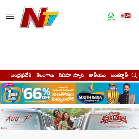
ఆంధ్రప్రదేశ్
తెలంగాణ
సినిమా న్యూస్
జాతీయం
అంతర్జాతీయం