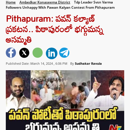
Home
Ambedkar Konaseema District
Tdp Leader Svsn Varma
Followers Unhappy With Pawan Kalyan Contest From Pithapuram
Pithapuram: పవన్‌ కల్యాణ్‌
ప్రకటన.. పిఠాపురంలో భగ్గుమన్న
అసమ్మతి
Published Date :March 14, 2024 ,
6:06 PM
By
Sudhakar Ravula