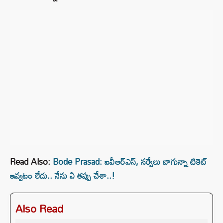
Read Also:
Bode Prasad: ఐవీఆర్ఎస్‌, సర్వేలు బాగున్నా టికెట్
ఇవ్వటం లేదు.. నేను ఏ తప్పు చేశా..!
Also Read