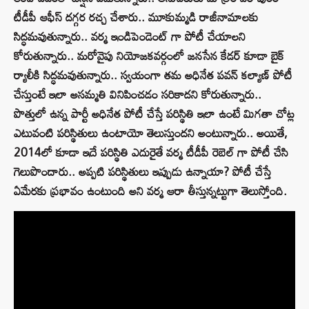
టీడీపీ ఆఫీస్ దగ్గర రచ్చ చేశారు.. మూకుమ్మడి రాజీనామాలకు
సిద్ధమవుతున్నారు.. వర్మ ఇండిపెండెంట్ గా పోటీ చేయాలని
కోరుతున్నారు.. మరోవైపు నియోజకవర్గంలో జనసేన కేడర్ కూడా బైక్
ర్యాలీకి సిద్ధమవుతున్నారు.. స్వయంగా తమ అధినేత పవన్ కల్యాణ్‌ పోటీ
చేస్తుంటే ఇలా అసమ్మతి వినిపించడం సరికాదని కోరుతున్నారు..
పొత్తులో ఉన్న పార్టీ అధినేత పోటీ చేస్తే పరిస్థితి ఇలా ఉంటే మిగతా చోట్ల
ఎటువంటి పరిస్థితులు ఉంటాయో తెలుస్తుందని అంటున్నారు.. అయితే,
2014లో కూడా ఇదే పరిస్థితి ఎదురైతే వర్మ టీడీపీ రెబెల్ గా పోటీ చేసి
గెలుపొందారు.. అప్పటి పరిస్థితులు ఇప్పుడు ఉన్నాయా? పోటీ చేస్తే
ఏమేరకు ప్రభావం ఉంటుంది అని వర్మ ఆరా తీస్తున్నట్టుగా తెలుస్తోంది.