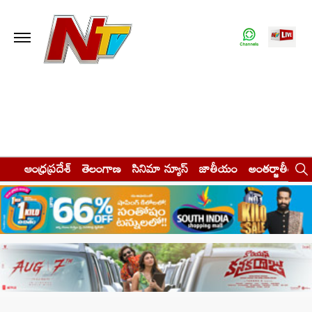
ఆంధ్రప్రదేశ్
తెలంగాణ
సినిమా న్యూస్
జాతీయం
అంతర్జాతీయం