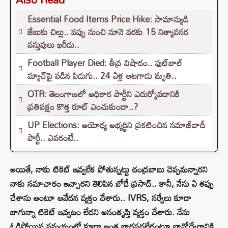
Essential Food Items Price Hike: సామాన్యుడి
జేబుకు చిల్లు.. పప్పు నుంచి నూనె వరకు 15 నిత్యావసర
వస్తువులు ఖరీదు..
Football Player Died: తీవ్ర విషాదం.. ఫుట్‌బాల్
మ్యాచ్‌పై పడిన పిడుగు.. 24 ఏళ్ల ఆటగాడు మృతి..
OTR: తెలంగాణలో అధికార పార్టీని ఎదుర్కోవడానికి
ప్రతిపక్షం కొత్త రూట్‌ ఎంచుకుందా..?
UP Elections: అయోధ్య అభ్యర్థిని ప్రకటించిన సమాజ్‌వాదీ
పార్టీ.. ఎవరంటే..
అయితే, నాకు టికెట్ ఇవ్వలేక పోతున్నట్టు చంద్రబాబు చెప్పమన్నారని
నాకు సమాచారం ఇచ్చారని తెలిపిన బోడే ప్రసాద్.. కానీ, నేను ఏ తప్పు
చేశాను అంటూ ఆవేదన వ్యక్తం చేశారు.. IVRS, సర్వేలు కూడా
బాగున్నా టికెట్ ఇవ్వటం లేదని అసంతృప్తి వ్యక్తం చేశారు. నేను
ఓడిపోయిన సమయంలో కూడా ఇంత బాధపడలేదంటూ భావోద్వేగానికి