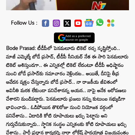
Follow Us :
Add as a preferred
source on google
Bode Prasad: టీడీపీలో పెనమలూరు టికెట్ రచ్చ సృష్టిస్తోంది..
మాజీ ఎమ్మెల్యే బోడే ప్రసాద్, టీడీపీ సీనియర్‌ నేత ఈ సారి పెనమలూరు
టికెట్‌ ఆశిస్తుండగా.. ఈ ఎన్నికల్లో టికెట్‌ లేదంటూ టీడీపీ అధిష్టానం
నుంచి బోడే ప్రసాద్‌కు సమాచారం వెళ్లిందట.. అయితే, దీనిపై తీవ్ర
ఆవేదన వ్యక్తం చేస్తున్నారు బోడే ప్రసాద్.. నా రాజకీయ జీవితంలో
అవినీతి మరక లేకుండా పనిచేశానన్న ఆయన.. నాపై అనేక ఆరోపణలు
చేశారని మండిపడ్డారు. పెనమలూరు ప్రజలు నన్ను కుటుంబ సభ్యుడిగా
భావించారు.. ఓడిపోయిన తొలిరోజు నుంచి నియోజక వర్గంలో
పనిచేశాను.. ఏడాదికి కోటి రూపాయలు ఖర్చు పెట్టాను అని
గుర్తుచేసుకున్నారు.. స్థానిక సంస్థల ఎన్నికలకు కోటి రూపాయలు ఖర్చు
చేశాను.. పార్టీ ప్రధాన కార్యదర్శి నారా లోకేష్ పాదయాత్ర విజయవంతం