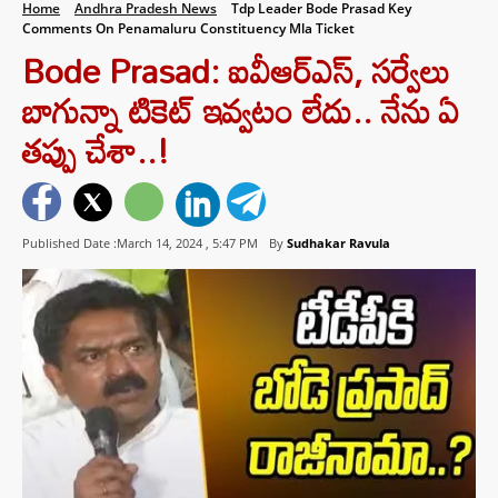
Home
Andhra Pradesh News
Tdp Leader Bode Prasad Key
Comments On Penamaluru Constituency Mla Ticket
Bode Prasad: ఐవీఆర్ఎస్‌, సర్వేలు
బాగున్నా టికెట్ ఇవ్వటం లేదు.. నేను ఏ
తప్పు చేశా..!
Published Date :March 14, 2024 ,
5:47 PM
By
Sudhakar Ravula