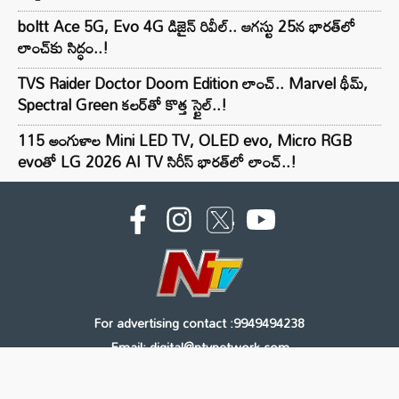
boltt Ace 5G, Evo 4G డిజైన్ రివీల్.. ఆగస్టు 25న భారత్‌లో
లాంచ్‌కు సిద్ధం..!
TVS Raider Doctor Doom Edition లాంచ్.. Marvel థీమ్,
Spectral Green కలర్‌తో కొత్త స్టైల్..!
115 అంగుళాల Mini LED TV, OLED evo, Micro RGB
evoతో LG 2026 AI TV సిరీస్ భారత్‌లో లాంచ్..!
For advertising contact :9949494238
Email: digital@ntvnetwork.com
Copyright © 2000 - 2026 - NTV