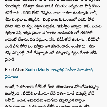
గురయ్యారు. పదేళ్లుగా కుటుంబానికి సమయం ఇవ్వకుండా పార్టీ కోసం
పనిచేశాను.. టికెట్ లేదని చెప్పటం చాలా బాధగా ఉందన్నారు. కానీ,
నేను చంద్రబాబు భక్తుడిని.. చంద్రబాబు కుటుంబంలో ఎవరు పోటీ
చేసినా నేను నా వర్గం నెత్తిన పెట్టుకుని గెలిపిస్తాం అన్నారు. కానీ, బయట
వ్యక్తులు వస్తే ఇక్కడి ప్రజలు సహకారం అందించరు అనే తరహాలో
కామెంట్ చేశారు. ఏది ఏమైనా.. నేను టీడీపీలోనే ఉంటాను.. టీడీపీలో
ఉండే నేను పోరాటం చేస్తాను అని ప్రకటించారు. అంతేకాదు.. నేను
వచ్చే ఎన్నికల్లో పోటీ చేస్తున్నాను అనే నమ్మకాన్ని వ్యక్తం చేశారు బోడే
ప్రసాద్.
Read Also:
Sudha Murty: రాజ్యసభ ఎంపీగా సుధామూర్తి
ప్రమాణం
అయితే, పెనమలూరు టీడీపీలో కీలక పరిణామాలు చోటుచేసుకున్నట్టు
తెలుస్తోంది.. టీడీపీకి రాజీనామా చేసే దిశగా మాజీ ఎమ్మెల్యే బోడే
ప్రసాద్, ఆయన అనుచరులు అడుగులు వేస్తున్నారనే వార్తలు
గుప్పుమన్నాయి.. పెనమలూరు టీడీపీ ఇంఛార్జిగా ఉన్నారు బోడే