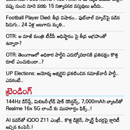
పప్పు నుంచి నూనె వరకు 15 నిత్యావసర వస్తువులు ఖరీదు..
Football Player Died: తీవ్ర విషాదం.. ఫుట్‌బాల్ మ్యాచ్‌పై పడిన
పిడుగు.. 24 ఏళ్ల ఆటగాడు మృతి..
OTR: ఆ మాజీ మంత్రి టీడీపీ అధిష్టానం పై తీవ్ర ఆగ్రహంతో
ఉన్నారా?
OTR: తెలంగాణలో అధికార పార్టీని ఎదుర్కోవడానికి ప్రతిపక్షం కొత్త
రూట్‌ ఎంచుకుందా..?
UP Elections: అయోధ్య అభ్యర్థిని ప్రకటించిన సమాజ్‌వాదీ పార్టీ..
ఎవరంటే..
ట్రెండింగ్‌
144Hz డిస్‌ప్లే, మిలిటరీ-గ్రేడ్ షాక్ రెసిస్టన్స్, 7,000mAh బ్యాటరీతో
Realme 16x 5G లాంచ్ కు ముహూర్తం ఫిక్స్..!
AI పవర్‌తో iQOO Z11 ఎంట్రీ.. కొత్త డిజైన్, స్మార్ట్ ఫీచర్లపై క్లారిటీ
ఇచ్చిన కంపెనీ.!