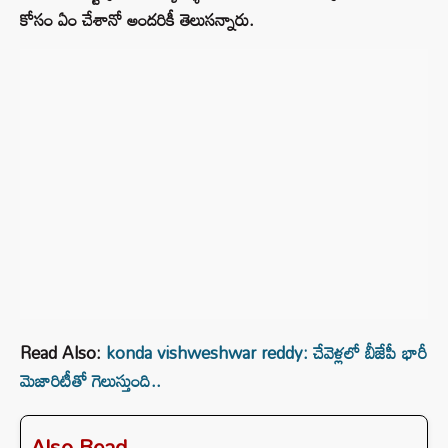
కోసం ఏం చేశానో అందరికీ తెలుసన్నారు.
Read Also:
konda vishweshwar reddy: చేవెళ్లలో బీజేపీ భారీ
మెజారిటీతో గెలుస్తుంది..
Also Read