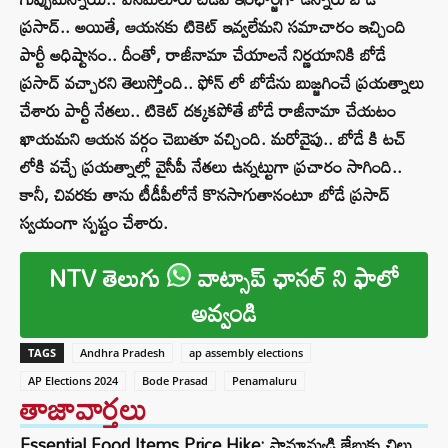
ప్రసాద్.. అయితే, ఆయనకు టికెట్ ఇవ్వలేమని సమాచారం ఇచ్చింది
పార్టీ అధిష్టానం.. దీంతో, రాజీనామా చేయాలనే నిర్ణయానికి బోడే
ప్రసాద్ వచ్చారని తెలుస్తోంది.. ఫోన్ లో బోడేను బుజ్జగించే ప్రయత్నాలు
చేశారు పార్టీ నేతలు.. టికెట్ దక్కకపోతే బోడే రాజీనామా చేయటం
ఖాయమని ఆయన వర్గం చెబుతూ వచ్చింది. మరోవైపు.. బోడే కి టచ్
లోకి వచ్చే ప్రయత్నాల్లో వైసీపీ నేతలు ఉన్నట్టుగా ప్రచారం సాగింది..
కానీ, చివరకు తాను టీడీపీలోనే కొనసాగుతానంటూ బోడే ప్రసాద్‌
స్వయంగా స్పష్టం చేశారు.
NTV తెలుగు
వాట్సాప్ ఛానల్ ని ఫాలో
అవ్వండి
TAGS
Andhra Pradesh
ap assembly elections
AP Elections 2024
Bode Prasad
Penamaluru
తాజావార్తలు
Essential Food Items Price Hike: సామాన్యుడి జేబుకు చిల్లు..