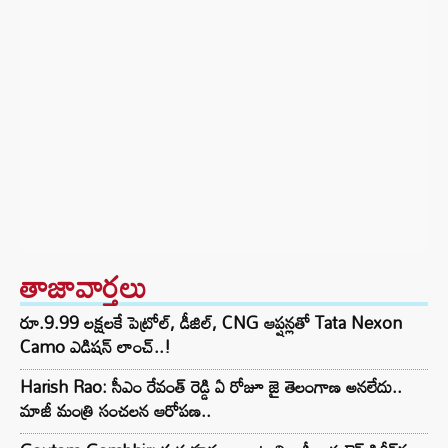
తాజావార్తలు
రూ.9.99 లక్షలకే పెట్రోల్, డీజిల్, CNG ఆప్షన్లతో Tata Nexon
Camo ఎడిషన్ లాంచ్..!
Harish Rao: సీఎం రేవంత్ రెడ్డి ఏ రోజూ జై తెలంగాణ అనలేదు..
మాజీ మంత్రి సంచలన ఆరోపణ..