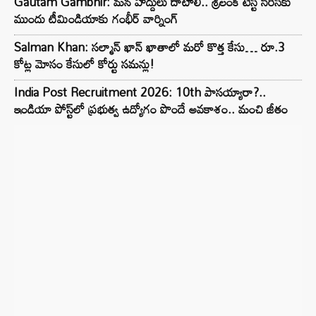
Gautam Gambhir: మన హద్దులు దాటాలి.. శ్రీలంక టెస్ట్ సిరీస్‌కు
ముందు టీమిండియాకు గంభీర్ వార్నింగ్
Salman Khan: సల్మాన్ ఖాన్ ఖాతాలో మరో కొత్త కేసు… రూ.3
కోట్ల మోసం కేసులో కోర్టు సమన్లు!
India Post Recruitment 2026: 10th పాసయ్యారా?..
ఇండియా పోస్ట్‌లో ప్రభుత్వ ఉద్యోగం పొందే అవకాశం.. మంచి జీతం