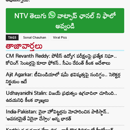
NTV తెలుగు
వాట్సాప్ ఛానల్ ని ఫాలో
అవ్వండి
TAGS
Sonal Chauhan
Viral Pics
తాజావార్తలు
CM Revanth Reddy: పోలీస్ ఉద్యోగ పరీక్షలపై ప్రత్యేక నిఘా..
కోచింగ్ సెంటర్లపై కూడా ఫోకస్.. సీఎం రేవంత్ కీలక ఆదేశాలు
Ajit Agarkar: టీమిండియాలో షమీ భవిష్యత్తుపై సందిగ్ధం.. సెలెక్టర్ల
నిర్ణయం ఇదే
Udhayanidhi Stalin: విజయ్ ప్రభుత్వం ఉగ్రవాదిలా చూసింది..
ఉదయనిధి కీలక వ్యాఖ్యలు
India-Pakistan: చైనా హోవిట్జర్లను మోహరించిన పాకిస్థాన్..
‘అవసరమైతే ఏదైనా చేస్తాం’ అన్న భారత్