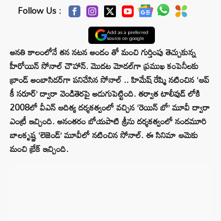
Follow Us :
Add as a preferred
source on google
అనతి కాలంలోనే తన నటన అందం తో మంచి గుర్తింపు తెచ్చుకున్న
హీరోయిన్ సోనాల్ చౌహాన్. మొదట మోడల్‌గా ప్రముఖ కంపెనీలకు
బ్రాండ్ అంబాసిడర్‌గా పనిచేసిన సోనాల్ .. హిమేష్ రేష్మి నటించిన ‘ఆప్
కీ సరూర్‌’ ద్వారా వెండితెరపై అడుగుపెట్టింది. తర్వాత టాలీవుడ్ లోకి
2008లో వీఎన్ ఆదిత్య దర్శకత్వంలో వచ్చిన ‘రెయిన్ బో’ మూవీ ద్వారా
ఎంట్రీ ఇచ్చింది. అనంతరం బోయపాటి శ్రీను దర్శకత్వంలో నందమూరి
బాలకృష్ణ ‘లెజెండ్‌’ మూవీలో నటించిన సోనాల్. ఈ సినిమా ఆమెకు
మంచి బ్రేక్ ఇచ్చింది.