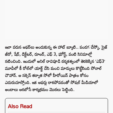
ఇలా వరుస ఆఫర్‌లు అందుకున్న ఈ హాట్ బ్యూటి.. పండగ చేస్కో, సైజ్
జీరో, షేర్, డిక్టేటర్, రూలర్, ఎఫ్ 3, ఘోస్ట్, వంటి సినిమాల్లో
నటించింది. ఇందులో అనిల్ రావిపూడి దర్శకత్వంలో తెరకెక్కిన ‘ఎఫ్‌3’
మూవీలో కీ రోల్‌లో యాక్ట్ చేసి మంచి మార్కులు కొట్టేసింది సోనాల్‌
చౌహాన్. ఆ సక్సెస్‌ తర్వాత సోలో హీరోయిన్ పాత్రల కోసం
ఎదురుచూస్తోంది. ఇక ఆఫర్లు రాకపోవడంతో సోషల్ మీడియాలో
అందాలు ఆరబోసే కార్యక్రమం మొదలు పెట్టింది.
Also Read