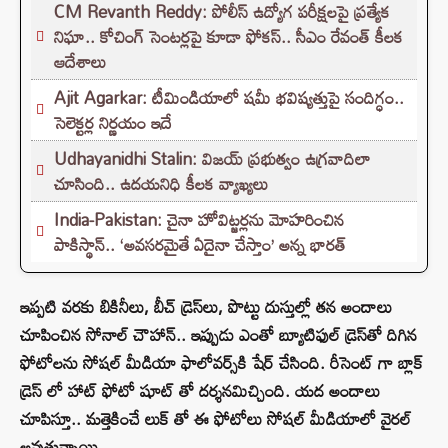
CM Revanth Reddy: పోలీస్ ఉద్యోగ పరీక్షలపై ప్రత్యేక
నిఘా.. కోచింగ్ సెంటర్లపై కూడా ఫోకస్.. సీఎం రేవంత్ కీలక
ఆదేశాలు
Ajit Agarkar: టీమిండియాలో షమీ భవిష్యత్తుపై సందిగ్ధం..
సెలెక్టర్ల నిర్ణయం ఇదే
Udhayanidhi Stalin: విజయ్ ప్రభుత్వం ఉగ్రవాదిలా
చూసింది.. ఉదయనిధి కీలక వ్యాఖ్యలు
India-Pakistan: చైనా హోవిట్జర్లను మోహరించిన
పాకిస్థాన్.. ‘అవసరమైతే ఏదైనా చేస్తాం’ అన్న భారత్
ఇప్పటి వరకు బికినీలు, బీచ్‌ డ్రెస్‌లు, పొట్టు దుస్తుల్లో తన అందాలు
చూపించిన సోనాల్‌ చౌహాన్.. ఇప్పుడు ఎంతో బ్యూటిఫుల్‌ డ్రెస్‌తో దిగిన
ఫోటోలను సోషల్ మీడియా ఫాలోవర్స్‌కి షేర్ చేసింది. రీసెంట్‌ గా బ్లాక్
డ్రెస్ లో హాట్ ఫోటో షూట్ తో దర్శనమిచ్చింది. యద అందాలు
చూపిస్తూ.. మత్తెకించే లుక్ తో ఈ ఫోటోలు సోషల్ మీడియాలో వైరల్
అవుతున్నాయి.