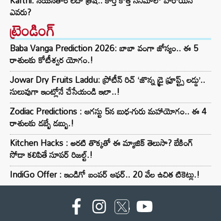
Karthi: నయనతార లేదా త్రిష.. కార్తీ కొత్త సినిమాలో హీరోయిన్
ఎవరు?
ట్రెండింగ్‌
Baba Vanga Prediction 2026: బాబా వంగా జోస్యం.. ఈ 5
రాశులకు కోటీశ్వర యోగం.!
Jowar Dry Fruits Laddu: ప్రోటీన్ రిచ్ ‘జొన్న డ్రై ఫ్రూప్ట్స్ లడ్డు’..
సులువుగా ఇంట్లోనే చేసేయండి ఇలా..!
Zodiac Predictions : ఆగస్టు 5న బుధ-గురు మహాయోగం.. ఈ 4
రాశులకు డబ్బే డబ్బు.!
Kitchen Hacks : అరటి తొక్కతో ఈ మ్యాజిక్ తెలుసా? బేకింగ్
సోడా కలిపితే సూపర్ రిజల్ట్.!
IndiGo Offer : ఇండిగో బంపర్ ఆఫర్.. 20 వేల ఉచిత టికెట్లు.!