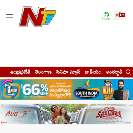
ఆంధ్రప్రదేశ్
తెలంగాణ
సినిమా న్యూస్
జాతీయం
అంతర్జాతీయం