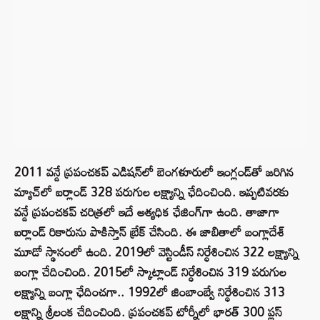
2011 వన్డే ప్రపంచకప్‌ ఎడిషన్‌లో బెంగళూరులో ఇంగ్లండ్‌తో జరిగిన
మ్యాచ్‌లో ఐర్లాండ్ 328 పరుగుల లక్ష్యాన్ని ఛేదించింది. ఇప్పటివరకు
వన్డే ప్రపంచకప్ చరిత్రలో ఇదే అత్యధిక ఛేజింగ్‌గా ఉంది. తాజాగా
ఐర్లాండ్ రికారును పాకిస్తాన్ బ్రేక్ చేసింది. ఈ జాబితాలో బంగ్లాదేశ్
మూడో స్థానంలో ఉంది. 2019లో వెస్టిండీస్ నిర్ధేశించిన 322 లక్ష్యాన్ని
బంగ్లా చేదించింది. 2015లో స్కాట్లాండ్ నిర్ధేశించిన 319 పరుగుల
లక్ష్యాన్ని బంగ్లా ఛేదించగా.. 1992లో జింబాంబ్వే నిర్ధేశించిన 313
లక్షాన్ని శ్రీలంక చేదించింది. ప్రపంచకప్‌ టోర్నీలో భారత్ 300 ప్లస్