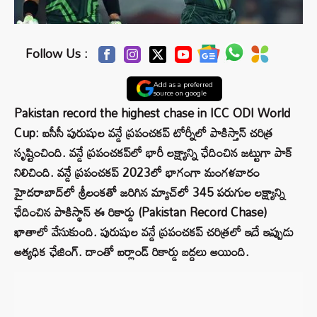
Follow Us :
Add as a preferred
source on google
Pakistan record the highest chase in ICC ODI World
Cup: ఐసీసీ పురుషుల వన్డే ప్రపంచకప్‌ టోర్నీలో పాకిస్తాన్ చరిత్ర
సృష్టించింది. వన్డే ప్రపంచకప్‌లో భారీ లక్ష్యాన్ని ఛేదించిన జట్టుగా పాక్
నిలిచింది. వన్డే ప్రపంచకప్‌ 2023లో భాగంగా మంగళవారం
హైదరాబాద్‌లో శ్రీలంకతో జరిగిన మ్యాచ్‌లో 345 పరుగుల లక్ష్యాన్ని
ఛేదించిన పాకిస్థాన్ ఈ రికార్డు (Pakistan Record Chase)
ఖాతాలో వేసుకుంది. పురుషుల వన్డే ప్రపంచకప్ చరిత్రలో ఇదే ఇప్పుడు
అత్యధిక ఛేజింగ్‌. దాంతో ఐర్లాండ్ రికార్డు బద్దలు అయింది.