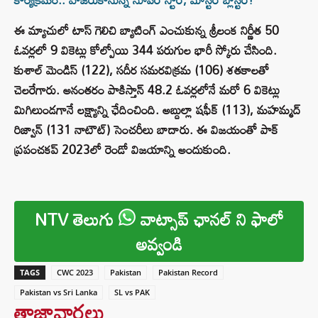
ఈ మ్యాచులో టాస్ గెలిచి బ్యాటింగ్ ఎంచుకున్న శ్రీలంక నిర్ణీత 50
ఓవర్లలో 9 వికెట్లు కోల్పోయి 344 పరుగుల భారీ స్కోరు చేసింది.
కుశాల్ మెండిస్ (122), సదీర సమరవిక్రమ (106) శతకాలతో
చెలరేగారు. అనంతరం పాకిస్తాన్ 48.2 ఓవర్లలోనే మరో 6 వికెట్లు
మిగిలుండగానే లక్ష్యాన్ని ఛేదించింది. అబ్దుల్లా షఫీక్ (113), మహమ్మద్
రిజ్వాన్ (131 నాటౌట్) సెంచరీలు బాదారు. ఈ విజయంతో పాక్
ప్రపంచకప్‌ 2023లో రెండో విజయాన్ని అందుకుంది.
NTV తెలుగు
వాట్సాప్ ఛానల్ ని ఫాలో
అవ్వండి
TAGS
CWC 2023
Pakistan
Pakistan Record
Pakistan vs Sri Lanka
SL vs PAK
తాజావార్తలు