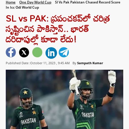
Home
One Day World Cup
Sl Vs Pak Pakistan Chased Record Score
In Icc Odi World Cup
SL vs PAK: ప్రపంచకప్‌లో చరిత్ర
సృష్టించిన పాకిస్తాన్.. భారత్
దరిదాపుల్లో కూడా లేదు!
Published Date :October 11, 2023 ,
9:45 AM
By
Sampath Kumar