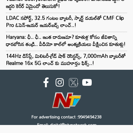
ఇద్దరి కెరీర్ ఏమైందో తెలుసుకో!
LDAC సపోర్ట్, 32.5 గంటల బ్యాటరీ, స్మార్ట్ డయల్‌తో CMF Clip
Pro ఓపెన్-ఇయర్ ఇయర్‌బడ్స్ లాంచ్..!
Haryana: ఛీ.. ఛీ.. ఇంత దారుణమా? కూతుళ్ల కోసం జీవితాన్ని
ధారబోసిన తండ్రి.. వీడియో కాల్‌లో అంత్యక్రియలు వీక్షించిన కూతుళ్లు!
144Hz డిస్‌ప్లే, మిలిటరీ-గ్రేడ్ షాక్ రెసిస్టన్స్, 7,000mAh బ్యాటరీతో
Realme 16x 5G లాంచ్ కు ముహూర్తం ఫిక్స్..!
For advertising contact :9949494238
Email: digital@ntvnetwork.com