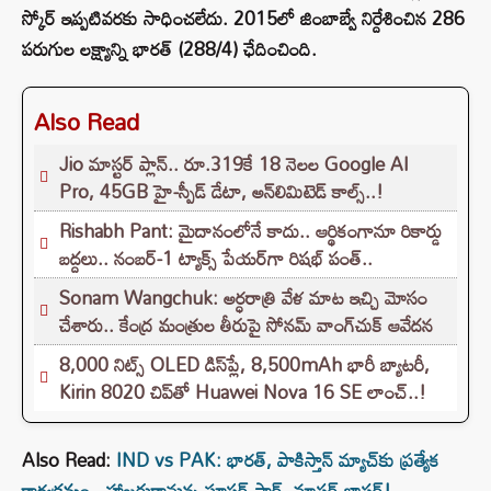
స్కోర్ ఇప్పటివరకు సాధించలేదు. 2015లో జింబాబ్వే నిర్దేశించిన 286
పరుగుల లక్ష్యాన్ని భారత్ (288/4) ఛేదించింది.
Also Read
Jio మాస్టర్ ప్లాన్.. రూ.319కే 18 నెలల Google AI
Pro, 45GB హై-స్పీడ్ డేటా, అన్⁭లిమిటెడ్ కాల్స్..!
Rishabh Pant: మైదానంలోనే కాదు.. ఆర్థికంగానూ రికార్డు
బద్దలు.. నంబర్-1 ట్యాక్స్ పేయర్‌గా రిషభ్ పంత్..
Sonam Wangchuk: అర్ధరాత్రి వేళ మాట ఇచ్చి మోసం
చేశారు.. కేంద్ర మంత్రుల తీరుపై సోనమ్ వాంగ్‌చుక్ ఆవేదన
8,000 నిట్స్ OLED డిస్‌ప్లే, 8,500mAh భారీ బ్యాటరీ,
Kirin 8020 చిప్‌తో Huawei Nova 16 SE లాంచ్..!
Also Read:
IND vs PAK: భారత్, పాకిస్తాన్ మ్యాచ్‌కు ప్రత్యేక
కార్యక్రమం.. హాజరుకానున్న సూపర్ స్టార్, మాస్టర్ బ్లాస్టర్!