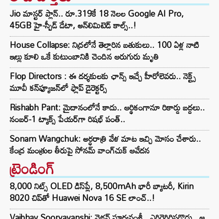
Jio మాస్టర్ ప్లాన్.. రూ.319కే 18 నెలల Google AI Pro,
45GB హై-స్పీడ్ డేటా, అన్⁭లిమిటెడ్ కాల్స్..!
House Collapse: నిద్రలోనే తెల్లారిన బతుకులు.. 100 ఏళ్ల నాటి
ఇల్లు కూలి ఒకే కుటుంబానికి చెందిన ఆరుగురు మృతి
Flop Directors : ఈ దర్శకులకు ఛాన్స్ ఇచ్చే హీరోలెవరు.. నెక్ట్స్‌
మూవీ కన్‌ఫ్యూజన్‌లో ఫ్లాప్‌ డైరెక్టర్స్‌
Rishabh Pant: మైదానంలోనే కాదు.. ఆర్థికంగానూ రికార్డు బద్దలు..
నంబర్-1 ట్యాక్స్ పేయర్‌గా రిషభ్ పంత్..
Sonam Wangchuk: అర్ధరాత్రి వేళ మాట ఇచ్చి మోసం చేశారు..
కేంద్ర మంత్రుల తీరుపై సోనమ్ వాంగ్‌చుక్ ఆవేదన
ట్రెండింగ్‌
8,000 నిట్స్ OLED డిస్‌ప్లే, 8,500mAh భారీ బ్యాటరీ, Kirin
8020 చిప్‌తో Huawei Nova 16 SE లాంచ్..!
Vaibhav Sooryavanshi: వైభవ్ సూర్యవంశీ.. ఎగిరెగిరిపడొద్దు.. ఆ