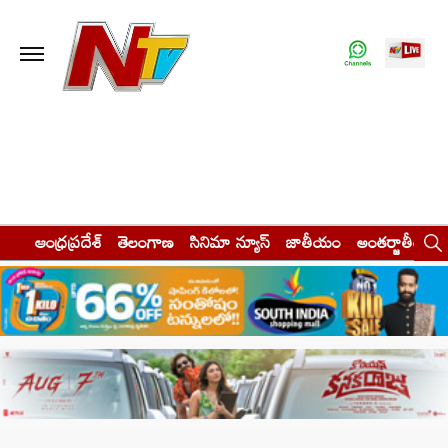
ఆంధ్రప్రదేశ్
తెలంగాణ
సినిమా న్యూస్
జాతీయం
అంతర్జాతీయం