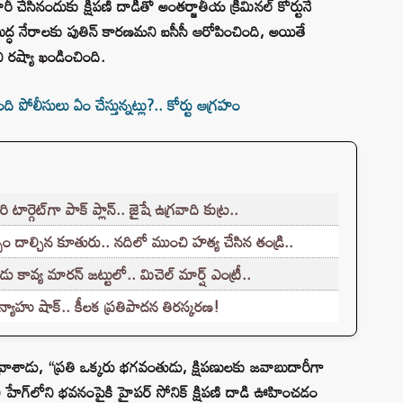
 జారీ చేసినందుకు క్షిపణి దాడితో అంతర్జాతీయ క్రిమినల్ కోర్టునే
ుద్ధ నేరాలకు పుతిన్ కారణమని ఐసీసీ ఆరోపించింది, అయితే
ి రష్యా ఖండించింది.
ోలీసులు ఏం చేస్తున్నట్లు?.. కోర్టు ఆగ్రహం
్గెట్‌గా పాక్ ప్లాన్.. జైషే ఉగ్రవాది కుట్ర..
భం దాల్చిన కూతురు.. నదిలో ముంచి హత్య చేసిన తండ్రి..
 కావ్య మారన్ జట్టులో.. మిచెల్ మార్ష్ ఎంట్రీ..
యాహు షాక్.. కీలక ప్రతిపాదన తిరస్కరణ!
ా వ్రాశాడు, “ప్రతి ఒక్కరు భగవంతుడు, క్షిపణులకు జవాబుదారీగా
హేగ్‌లోని భవనంపైకి హైపర్‌ సోనిక్‌ క్షిపణి దాడి ఊహించడం