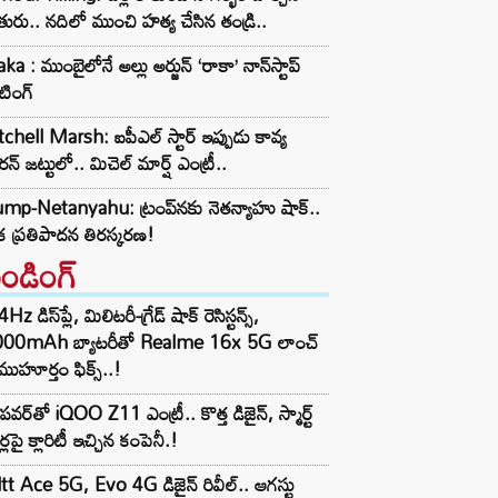
ురు.. నదిలో ముంచి హత్య చేసిన తండ్రి..
ka : ముంబైలోనే అల్లు అర్జున్ ‘రాకా’ నాన్‌స్టాప్
టింగ్
chell Marsh: ఐపీఎల్ స్టార్ ఇప్పుడు కావ్య
న్ జట్టులో.. మిచెల్ మార్ష్ ఎంట్రీ..
mp-Netanyahu: ట్రంప్‌నకు నెతన్యాహు షాక్..
క ప్రతిపాదన తిరస్కరణ!
రెండింగ్‌
z డిస్‌ప్లే, మిలిటరీ-గ్రేడ్ షాక్ రెసిస్టన్స్,
000mAh బ్యాటరీతో Realme 16x 5G లాంచ్
ముహూర్తం ఫిక్స్..!
పవర్‌తో iQOO Z11 ఎంట్రీ.. కొత్త డిజైన్, స్మార్ట్
ర్లపై క్లారిటీ ఇచ్చిన కంపెనీ.!
tt Ace 5G, Evo 4G డిజైన్ రివీల్.. ఆగస్టు