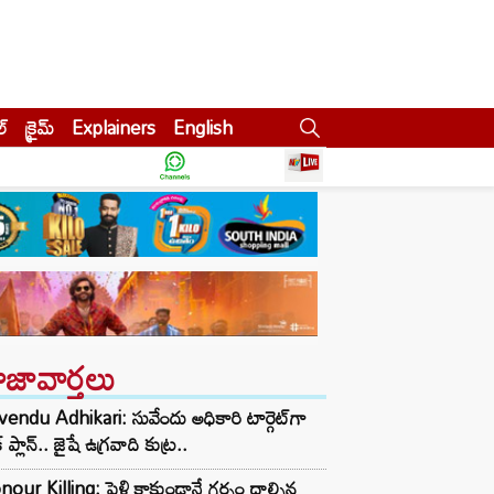
ల్
క్రైమ్
Explainers
English
ాజావార్తలు
endu Adhikari: సువేందు అధికారి టార్గెట్‌గా
్ ప్లాన్.. జైషే ఉగ్రవాది కుట్ర..
our Killing: పెళ్లి కాకుండానే గర్భం దాల్చిన