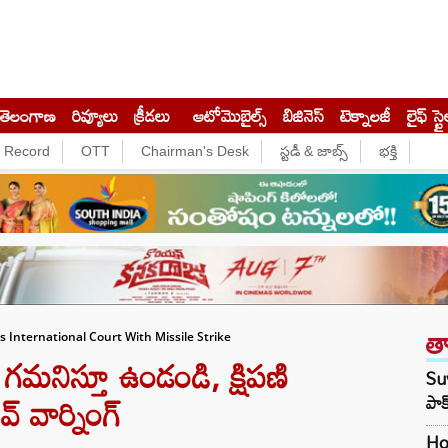
తెలంగాణ
రివ్యూలు
క్రీడలు
ఆటోమొబైల్స్
బిజినెస్‌
టెక్నాలజీ
లైఫ్ స్టై
e Record
OTT
Chairman's Desk
స్టడీ & జాబ్స్
భక్తి
త
International Court With Missile Strike
మనిస్తూ ఉండండి, క్షిపణి
Suv
్‌ వార్నింగ్
పాక
Hon