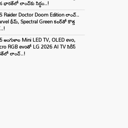
 భారత్‌లో లాంచ్‌కు సిద్ధం..!
S Raider Doctor Doom Edition లాంచ్..
vel థీమ్, Spectral Green కలర్‌తో కొత్త
ల్..!
5 అంగుళాల Mini LED TV, OLED evo,
cro RGB evoతో LG 2026 AI TV సిరీస్
త్‌లో లాంచ్..!