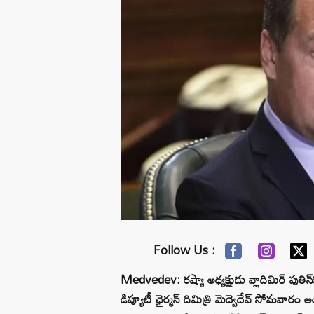
Follow Us :
Medvedev: రష్యా అధ్యక్షుడు వ్లాదిమిర్ పుతిన
డిప్యూటీ ఛైర్మన్ దిమిత్రి మెద్వెదేవ్ సోమవారం అం