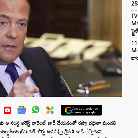
25న
TV
Mar
స్టై
11
Mi
భార
Add as a preferred
source on google
్‌కు ఆ సంస్థ అరెస్ట్ వారెంట్ జారీ చేయడంతో రష్యా భద్రతా మండలి
తర్జాతీయ క్రిమినల్ కోర్టు (ఐసిసి)పై క్షిపణి దాడి చేస్తామని