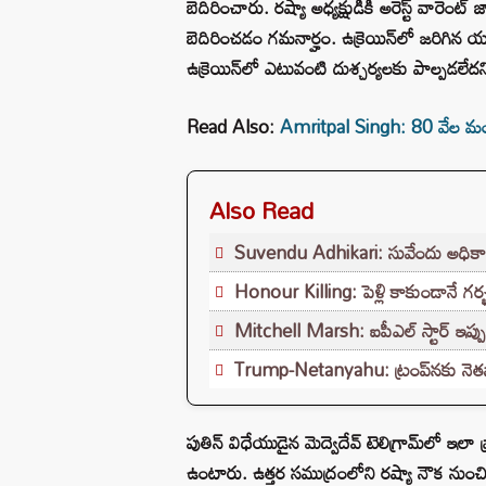
బెదిరించారు. రష్యా అధ్యక్షుడికి అరెస్ట్ వారెంట్
బెదిరించడం గమనార్హం. ఉక్రెయిన్‌లో జరిగిన య
ఉక్రెయిన్‌లో ఎటువంటి దుశ్చర్యలకు పాల్పడలేదన
Read Also:
Amritpal Singh: 80 వేల మంది ప
Also Read
Suvendu Adhikari: సువేందు అధికారి టార
Honour Killing: పెళ్లి కాకుండానే గర్
Mitchell Marsh: ఐపీఎల్ స్టార్ ఇప్పుడు
Trump-Netanyahu: ట్రంప్‌నకు నెతన్
పుతిన్ విధేయుడైన మెద్వెదేవ్ టెలిగ్రామ్‌లో ఇల
ఉంటారు. ఉత్తర సముద్రంలోని రష్యా నౌక నుంచి 