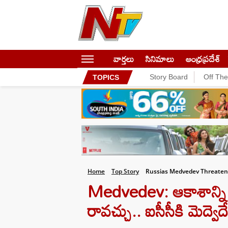
వార్తలు
సినిమాలు
ఆంధ్రప్రదేశ్
Story Board
Off Th
TOPICS
Home
Top Story
Russias Medvedev Threatens 
Medvedev: ఆకాశాన్ని గ
రావచ్చు.. ఐసీసీకి మెద్వెదేవ