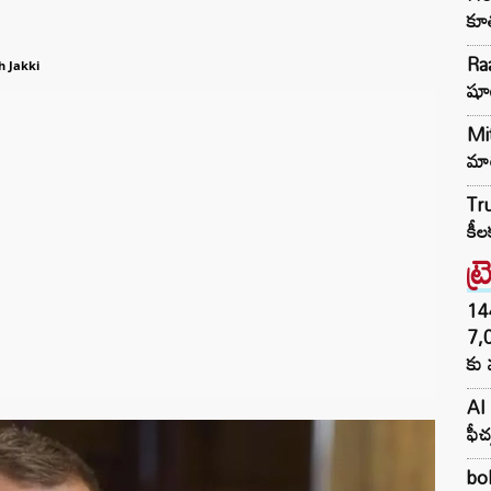
కూత
Raa
 Jakki
షూ
Mit
మార
Tru
కీల
ట్
144H
7,
కు 
AI 
ఫీచ
bol