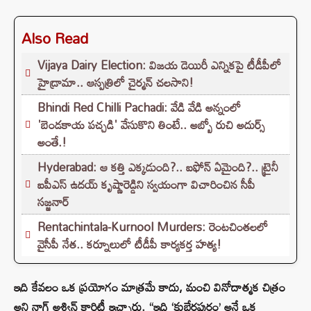
Also Read
Vijaya Dairy Election: విజయ డెయిరీ ఎన్నికపై టీడీపీలో
హైడ్రామా.. ఆస్పత్రిలో చైర్మన్ చలసాని!
Bhindi Red Chilli Pachadi: వేడి వేడి అన్నంలో
'బెండకాయ పచ్చడి' వేసుకొని తింటే.. అబ్బో రుచి అదుర్స్
అంతే.!
Hyderabad: ఆ కత్తి ఎక్కడుంది?.. ఐఫోన్ ఏమైంది?.. ట్రైనీ
ఐపీఎస్ ఉదయ్ కృష్ణారెడ్డిని స్వయంగా విచారించిన సీపీ
సజ్జనార్‌
Rentachintala-Kurnool Murders: రెంటచింతలలో
వైసీపీ నేత.. కర్నూలులో టీడీపీ కార్యకర్త హత్య!
ఇది కేవలం ఒక ప్రయోగం మాత్రమే కాదు, మంచి వినోదాత్మక చిత్రం
అని నాగ్ అశ్విన్ క్లారిటీ ఇచ్చారు. “ఇది ‘కుబేరపురం’ అనే ఒక