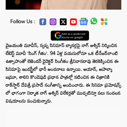
Follow Us :
Add as a preferred
source on google
వైజయంతి మూవీస్, స్వప్న సినిమాస్ బ్యానర్లపై నాగ్ అశ్విన్ నిర్మించిన
లేటెస్ట్ మూవీ ‘సింగ్ గీతం’. 94 ఏళ్ల వయసులోనూ ఒక టీనేజర్‌లాంటి
ఉత్సాహంతో లెజెండరీ డైరెక్టర్ సింగీతం శ్రీనివాసరావు తెరకెక్కించిన ఈ
సినిమాపై ఇండస్ట్రీలో భారీ అంచనాలు ఉన్నాయి. అయాన్, అహల్యా
బమ్రూ, శాలిని కొండెపుడి ప్రధాన పాత్రల్లో నటించిన ఈ చిత్రానికి
రాక్‌స్టార్ దేవిశ్రీ ప్రసాద్ సంగీతాన్ని అందించారు. ఈ సినిమా ప్రమోషన్స్
లో భాగంగా నిర్మాత నాగ్ అశ్విన్ విలేకర్లతో ముచ్చటిస్తూ పలు సంచలన
విషయాలను పంచుకున్నారు.