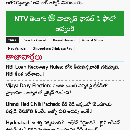
ఆలోచిస్తున్నాం” అని నాగ్ అశ్విన్ వివరించారు.
NTV తెలుగు
వాట్సాప్ ఛానల్ ని ఫాలో
అవ్వండి
TAGS
Devi Sri Prasad
Kamal Haasan
Musical Movie
Nag Ashwin
Singeetham Srinivasa Rao
తాజావార్తలు
RBI Loan Recovery Rules: లోన్ తీసుకున్నవారికి గుడ్‌న్యూస్..
RBI కీలక ఆదేశాలు..!
Vijaya Dairy Election: విజయ డెయిరీ ఎన్నికపై టీడీపీలో
హైడ్రామా.. ఆస్పత్రిలో చైర్మన్ చలసాని!
Bhindi Red Chilli Pachadi: వేడి వేడి అన్నంలో ‘బెండకాయ
పచ్చడి’ వేసుకొని తింటే.. అబ్బో రుచి అదుర్స్ అంతే.!
Hyderabad: ఆ కత్తి ఎక్కడుంది?.. ఐఫోన్ ఏమైంది?.. ట్రైనీ ఐపీఎస్
ఉదయ్ కృష్ణారెడ్డిని స్వయంగా విచారించిన సీపీ సజ్జనార్‌