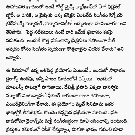
ఊహాజనిత గ్రామంలో ఉండే గోల్డ్ మైన్స్ బ్యాక్‌డ్రాప్‌లో సాగే ఫిక్షనల్
స్టోరీ. ఆ ఊరికి, ఆ మైన్స్‌కు ఉన్న కనెక్షన్ ఏంటనేది సింగీతం సిగ్నేచర్
ట్రేడ్‌మార్క్ హ్యూమర్, హ్యూమానిటీతో అద్భుతంగా చూపించారు” అని
తెలిపారు. “పెద్ద నటీనటులు ఉంటే వారి ఇమేజ్ ప్రభావం కథపై
పడుతుంది. అందుకే కొత్త ప్రపంచాన్ని ప్రేక్షకులు సహజంగా ఫీల్
అవ్వడం కోసం సింగీతం స్వయంగా కొత్తవాళ్లను ఎంపిక చేశారు” అని
అన్నారు.
ఈ సినిమాలో ఉన్న అతిపెద్ద ప్రయోగం ఏంటంటే.. ఇందులో సాధారణ
డైలాగ్స్ ఉండవు, అన్నీ పాటల రూపంలోనే వస్తాయి. “ఇందులో
మాటలన్నీ పాటల్లాగే సాగుతాయి. దేవిశ్రీ ప్రసాద్ ఎక్కడా నాన్‌స్టాప్
మ్యూజిక్ వింటున్నామనే ఫీలింగ్ రాకుండా చాలా సహజంగా,
ఎంటర్‌టైనింగ్‌గా చేశారు. ఈ ప్రయోగం వల్లనే సినిమాను ఇతర
భాషల్లోకి తీసుకెళ్లడం కొంచెం కష్టమైన ప్రక్రియగా మారింది. ప్రతి
భాషలోనూ డైలాగ్స్‌ను మళ్లీ సంగీతబద్ధంగా రూపొందించాల్సి ఉంటుంది.
ప్రస్తుతం తమిళంలో రిలీజ్ చేస్తున్నాం, మిగతా భాషల గురించి కూడా