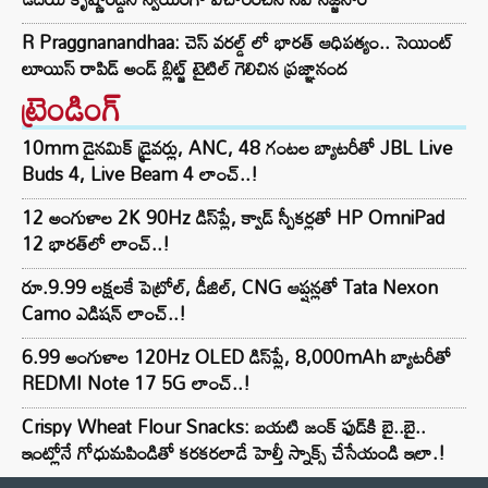
R Praggnanandhaa: చెస్ వరల్డ్ లో భారత్ ఆధిపత్యం.. సెయింట్
లూయిస్ రాపిడ్ అండ్ బ్లిట్జ్ టైటిల్ గెలిచిన ప్రజ్ఞానంద
ట్రెండింగ్‌
10mm డైనమిక్ డ్రైవర్లు, ANC, 48 గంటల బ్యాటరీతో JBL Live
Buds 4, Live Beam 4 లాంచ్..!
12 అంగుళాల 2K 90Hz డిస్‌ప్లే, క్వాడ్ స్పీకర్లతో HP OmniPad
12 భారత్‌లో లాంచ్..!
రూ.9.99 లక్షలకే పెట్రోల్, డీజిల్, CNG ఆప్షన్లతో Tata Nexon
Camo ఎడిషన్ లాంచ్..!
6.99 అంగుళాల 120Hz OLED డిస్‌ప్లే, 8,000mAh బ్యాటరీతో
REDMI Note 17 5G లాంచ్..!
Crispy Wheat Flour Snacks: బయటి జంక్ ఫుడ్‌కి బై..బై..
ఇంట్లోనే గోధుమపిండితో కరకరలాడే హెల్తీ స్నాక్స్ చేసేయండి ఇలా.!