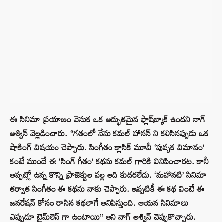
ఈ సినిమా ప్రయాణం వెనుక ఒక అద్భుతమైన ఫ్లాష్‌బ్యాక్ ఉందని నాగ్
అశ్విన్ వెల్లడించారు. “గతంలో నేను కమల్ హాసన్ ని కలిసినప్పుడు ఒక
షాకింగ్ విషయం చెప్పారు. సింగీతం క్లాసిక్ మూవీ ‘పుష్పక విమానం’
కంటే ముందే ఈ ‘సింగ్ గీతం’ కథను కమల్ గారికి వినిపించారట. కానీ
అప్పట్లో ఉన్న కొన్ని ప్రాజెక్టుల వల్ల అది కుదరలేదు. ‘మహానటి’ సినిమా
తర్వాత సింగీతం ఈ కథను నాకు చెప్పారు. ఇప్పటికీ ఈ కథ వింటే ఈ
జనరేషన్ కోసం రాసిన కథలాగే అనిపిస్తుంది. ఆయన సినిమాలు
ఎప్పుడూ టైమ్‌లెస్ గా ఉంటాయి” అని నాగ్ అశ్విన్ చెప్పుకొచ్చారు.