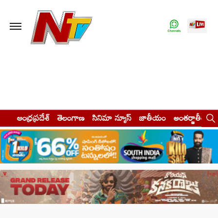
ఆంధ్రప్రదేశ్
తెలంగాణ
సినిమా న్యూస్
జాతీయం
అంతర్జాతీయం