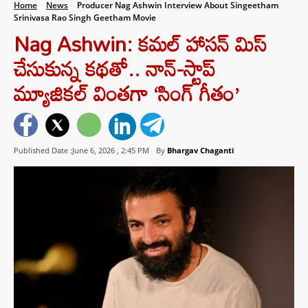
Home
News
Producer Nag Ashwin Interview About Singeetham
Srinivasa Rao Singh Geetham Movie
Nag Ashwin: కమల్ హాసన్ మిస్
చేసుకున్న కథతో.. నాన్-స్టాప్
మ్యూజికల్ వింతగా ‘సింగ్ గీతం’
Published Date :June 6, 2026 ,
2:45 PM
By
Bhargav Chaganti