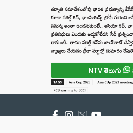
తర్వాతి సమావేశంలోపు భారత ప్రభుత్వాన్ని బీస
కూడా వరల్డ్ కప్, ఛాంపియన్స్ ట్రోఫీ గురించి 
సమస్య అంతా ఉందనుకుంటే.. ఆసియా కప్, ఛాంపియన్
ప్రతినిధులు ఎందుకు అడ్డుకోలేదని సేథీ ప్రశ్
రాకుంటే.. తాము వరల్డ్ కప్‌ను బాయ్‌కాట్ చేస్
వ్యాఖ్యలు చేయడం క్రీడా వర్గాల్లో దుమారం రేపుత
NTV తెలుగు
TAGS
Asia Cup 2023
Asia CUp 2023 meeting
PCB warning to BCCI