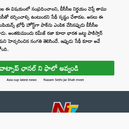
ీసీఐ ఈ విషయంలో సంప్రదించాలని, బీసీసీఐ నిర్ణయం చెప్తే తాము
ఐసీసీతో చర్చించాల్సి ఉంటుందని సేథీ స్పష్టం చేశాడట. అసలు ఈ
స్ ట్రోఫీ హోస్ట్‌గా పాక్‌ను ఎంపిక చేసినప్పుడు బీసీసీఐ
నించాడు. అంతకుముందు రమీజ్ రజా కూడా భారత జట్టు పాకిస్తాన్
తామని హెచ్చరించిన సంగతి తెలిసిందే. ఇప్పుడు సేథీ కూడా అవే
ోంది.
వాట్సాప్ ఛానల్ ని ఫాలో అవ్వండి
Asia cup latest news
Nazam Sethi Jai Shah meet