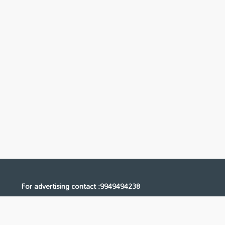
For advertising contact :9949494238
Email: digital@ntvnetwork.com