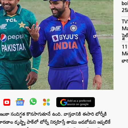
bol
25న
TV
Mar
స్టై
11
Mi
భార
Add as a preferred
source on google
సందిగ్ధత కొనసాగుతూనే ఉంది. వాస్తవానికి ఈసారి టోర్నీకి
 కారణాల దృష్ట్యా పాక్‌లో టోర్నీ నిర్వహిస్తే తాము ఆడబోమని ఇప్పటికే