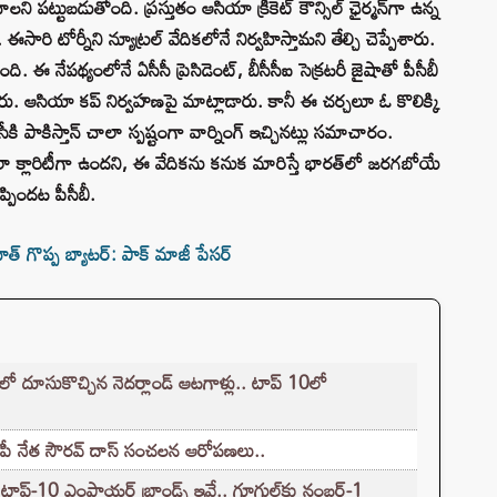
ాలని పట్టుబడుతోంది. ప్రస్తుతం ఆసియా క్రికెట్ కౌన్సిల్ ఛైర్మన్‌గా ఉన్న
సారి టోర్నీని న్యూట్రల్ వేదికలోనే నిర్వహిస్తామని తేల్చి చెప్పేశారు.
ఈ నేపథ్యంలోనే ఏసీసీ ప్రెసిడెంట్, బీసీసీఐ సెక్రటరీ జైషాతో పీసీబీ
ారు. ఆసియా కప్ నిర్వహణపై మాట్లాడారు. కానీ ఈ చర్చలూ ఓ కొలిక్కి
కి పాకిస్తాన్ చాలా స్పష్టంగా వార్నింగ్ ఇచ్చినట్లు సమాచారం.
ా క్లారిటీగా ఉందని, ఈ వేదికను కనుక మారిస్తే భారత్‌లో జరగబోయే
ప్పిందట పీసీబీ.
త్ గొప్ప బ్యాటర్: పాక్ మాజీ పేసర్
్‌లో దూసుకొచ్చిన నెదర్లాండ్ ఆటగాళ్లు.. టాప్ 10లో
జేపీ నేత సౌరవ్ దాస్ సంచలన ఆరోపణలు..
్-10 ఎంప్లాయర్ బ్రాండ్స్ ఇవే.. గూగుల్‌కు నంబర్-1