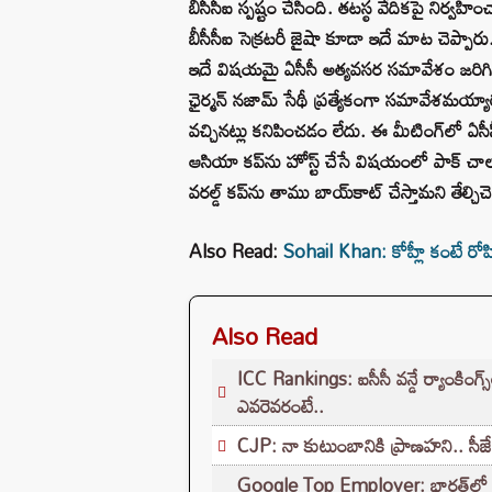
బీసీసీఐ స్పష్టం చేసింది. తటస్ఠ వేదికపై నిర్వహించ
బీసీసీఐ సెక్రటరీ జైషా కూడా ఇదే మాట చెప్పారు. ఈ
ఇదే విషయమై ఏసీసీ అత్యవసర సమావేశం జరిగింది. 
ఛైర్మన్ నజామ్ సేథీ ప్రత్యేకంగా సమావేశమయ్య
వచ్చినట్లు కనిపించడం లేదు. ఈ మీటింగ్‌లో ఏసీసీ
ఆసియా కప్‌ను హోస్ట్ చేసే విషయంలో పాక్ చాల
వరల్డ్ కప్‌ను తాము బాయ్‌కాట్ చేస్తామని తేల్చిచె
Also Read:
Sohail Khan: కోహ్లీ కంటే రోహి
Also Read
ICC Rankings: ఐసీసీ వన్డే ర్యాంకింగ్స
ఎవరెవరంటే..
CJP: నా కుటుంబానికి ప్రాణహని.. సీ
Google Top Employer: భారత్‌లో టాప