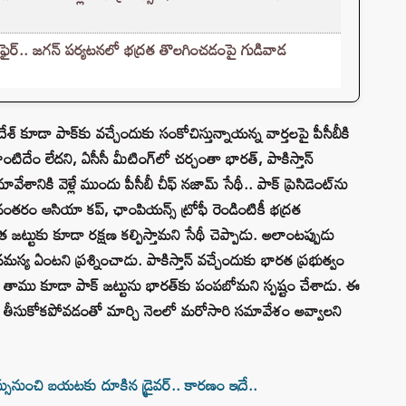
 ఫైర్.. జగన్ పర్యటనలో భద్రత తొలగించడంపై గుడివాడ
ేశ్ కూడా పాక్‌కు వచ్చేందుకు సంకోచిస్తున్నాయన్న వార్తలపై పీసీబీకి
ిదేం లేదని, ఏసీసీ మీటింగ్‌లో చర్చంతా భారత్, పాకిస్తాన్
శానికి వెళ్లే ముందు పీసీబీ చీఫ్ నజామ్ సేథీ.. పాక్ ప్రెసిడెంట్‌ను
తరం ఆసియా కప్, ఛాంపియన్స్ ట్రోఫీ రెండింటికీ భద్రత
త జట్టుకు కూడా రక్షణ కల్పిస్తామని సేథీ చెప్పాడు. అలాంటప్పుడు
స్య ఏంటని ప్రశ్నించాడు. పాకిస్తాన్ వచ్చేందుకు భారత ప్రభుత్వం
ే.. తాము కూడా పాక్ జట్టును భారత్‌కు పంపబోమని స్పష్టం చేశాడు. ఈ
 తీసుకోకపోవడంతో మార్చి నెలలో మరోసారి సమావేశం అవ్వాలని
ునుంచి బయటకు దూకిన డ్రైవర్‌.. కారణం ఇదే..