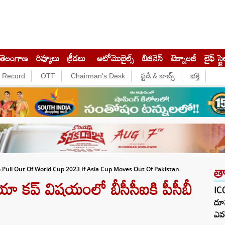
తెలంగాణ
రివ్యూలు
క్రీడలు
ఆటోమొబైల్స్
బిజినెస్‌
టెక్నాలజీ
లైఫ్ స్టై
e Record
OTT
Chairman's Desk
స్టడీ & జాబ్స్
భక్తి
త
 Pull Out Of World Cup 2023 If Asia Cup Moves Out Of Pakistan
 కప్‌ విషయంలో బీసీసీఐకి పీసీబీ
ICC
దూస
ఎవర