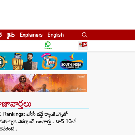
ల్
క్రైమ్
Explainers
English
ాజావార్తలు
 Rankings: ఐసీసీ వన్డే ర్యాంకింగ్స్‌లో
ుకొచ్చిన నెదర్లాండ్ ఆటగాళ్లు.. టాప్ 10లో
ెవరంటే..