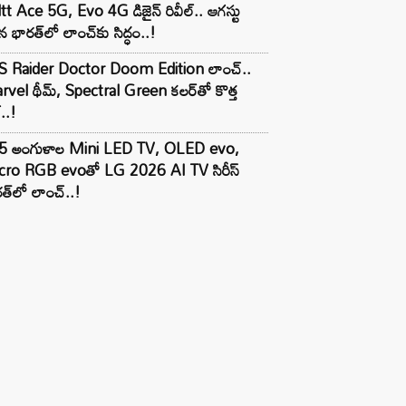
tt Ace 5G, Evo 4G డిజైన్ రివీల్.. ఆగస్టు
 భారత్‌లో లాంచ్‌కు సిద్ధం..!
S Raider Doctor Doom Edition లాంచ్..
vel థీమ్, Spectral Green కలర్‌తో కొత్త
ల్..!
5 అంగుళాల Mini LED TV, OLED evo,
cro RGB evoతో LG 2026 AI TV సిరీస్
త్‌లో లాంచ్..!