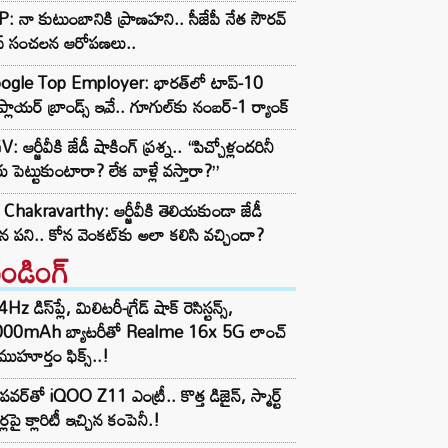
: నా కుటుంబానికి ప్రాణహని.. సీజేపీ నేత సౌరవ్
స్ సంచలన ఆరోపణలు..
ogle Top Employer: భారత్‌లో టాప్-10
్లాయర్ బ్రాండ్స్ ఇవే.. గూగుల్‌కు నంబర్-1 ర్యాంక్
: ఆర్జీవీకి జేడీ షాకింగ్ ప్రశ్న.. “పిచ్చోళ్లందరినీ
ు పెట్టుకుంటారా? లేక వాళ్లే వస్తారా?”
Chakravarthy: ఆర్జీవీకి తెలియకుండా జేడీ
ిన పని.. కోన వెంకట్‌కు అలా కలిసి వచ్చిందా?
రెండింగ్‌
z డిస్‌ప్లే, మిలిటరీ-గ్రేడ్ షాక్ రెసిస్టన్స్,
000mAh బ్యాటరీతో Realme 16x 5G లాంచ్
ముహూర్తం ఫిక్స్..!
పవర్‌తో iQOO Z11 ఎంట్రీ.. కొత్త డిజైన్, స్మార్ట్
ర్లపై క్లారిటీ ఇచ్చిన కంపెనీ.!