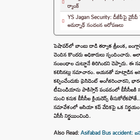
ర్యాంక్
YS Jagan Security: డీజీపీపై వైసీపీ
అమర్నాథ్ సంచలన ఆరోపణలు
పెషావర్‌లో బాంబు దాడి తర్వాత శ్రీలంక, బంగ్లాద
చెందిన కొందరు అధికారులు స్పందించారు. అలాంట
సంబంధాల చుట్టూనే తిరిగిందని చెప్పారు. ఈ సమావే
కలిసినట్లు సమాచారం. ఆయనతో మాట్లాడిన అనం
కల్పించేందుకు ప్రెసిడెంట్ అంగీకరించారని, భార
టీమిండియాను పాకిస్తాన్ పంపడంలో బీసీసీఐకి సమ
నుంచి కనుక బీసీసీఐ క్లియరెన్స్ తీసుకోలేకపోత
సమావేశంలో ఆసియా కప్ వేదికపై ఒక నిర్ణయం
ఏసీసీ నిర్ణయించింది.
Also Read:
Asifabad Bus accident: బస్స