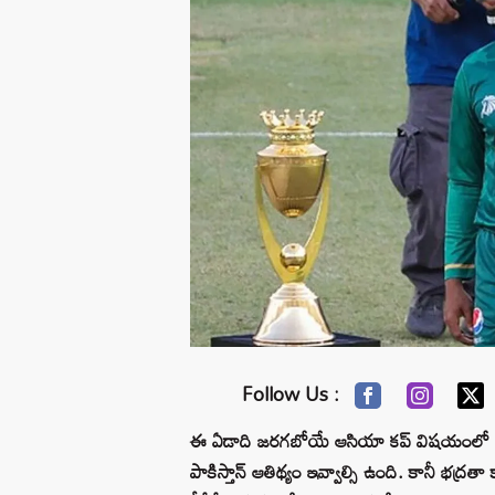
Follow Us :
ఈ ఏడాది జరగబోయే ఆసియా కప్ విషయంలో ఇంకా 
పాకిస్తాన్ ఆతిథ్యం ఇవ్వాల్సి ఉంది. కానీ భద్రతా