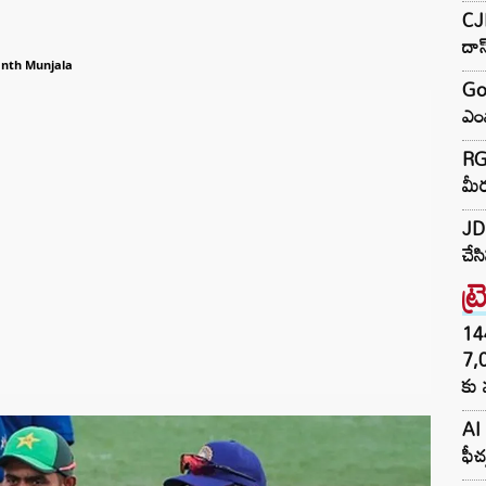
CJP
దా
anth Munjala
Go
ఎంప
RGV
మీర
JD 
చేస
ట్
144H
7,
కు 
AI 
ఫీచ