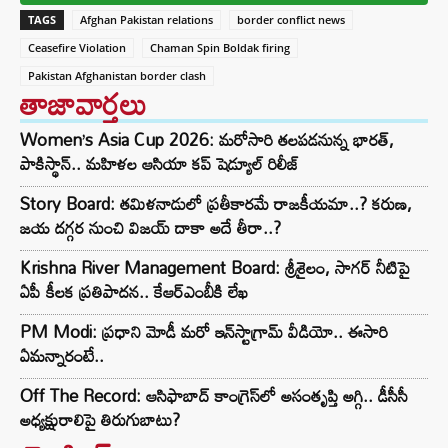
TAGS
Afghan Pakistan relations
border conflict news
Ceasefire Violation
Chaman Spin Boldak firing
Pakistan Afghanistan border clash
తాజావార్తలు
Women’s Asia Cup 2026: మరోసారి తలపడనున్న భారత్,
పాకిస్థాన్.. మహిళల ఆసియా కప్ షెడ్యూల్ రిలీజ్
Story Board: తమిళనాడులో ప్రతీకారమే రాజకీయమా..? కరుణ,
జయ దగ్గర నుంచి విజయ్ దాకా అదే తీరా..?
Krishna River Management Board: శ్రీశైలం, సాగర్ నీటిపై
ఏపీ కీలక ప్రతిపాదన.. కేఆర్ఎంబీకి లేఖ
PM Modi: ప్రధాని మోడీ మరో ఇన్‌స్టాగ్రామ్ వీడియో.. ఈసారి
ఏమన్నారంటే..
Off The Record: ఆసిఫాబాద్ కాంగ్రెస్‌లో అసంతృప్తి అగ్గి.. డీసీసీ
అధ్యక్షురాలిపై తిరుగుబాటు?