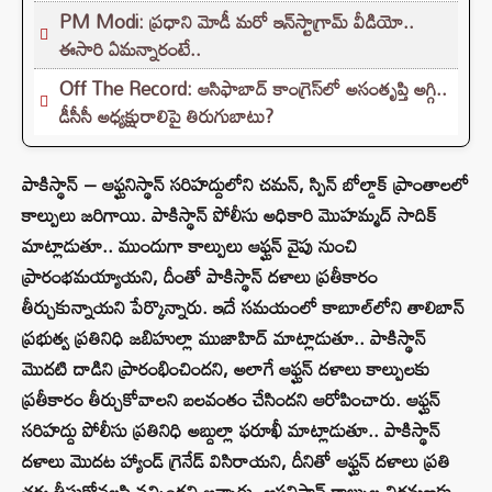
PM Modi: ప్రధాని మోడీ మరో ఇన్‌స్టాగ్రామ్ వీడియో..
ఈసారి ఏమన్నారంటే..
Off The Record: ఆసిఫాబాద్ కాంగ్రెస్‌లో అసంతృప్తి అగ్గి..
డీసీసీ అధ్యక్షురాలిపై తిరుగుబాటు?
పాకిస్థాన్ – ఆఫ్ఘనిస్థాన్ సరిహద్దులోని చమన్, స్పిన్ బోల్డాక్ ప్రాంతాలలో
కాల్పులు జరిగాయి. పాకిస్థాన్ పోలీసు అధికారి మొహమ్మద్ సాదిక్
మాట్లాడుతూ.. ముందుగా కాల్పులు ఆఫ్ఘన్ వైపు నుంచి
ప్రారంభమయ్యాయని, దీంతో పాకిస్థాన్ దళాలు ప్రతీకారం
తీర్చుకున్నాయని పేర్కొన్నారు. ఇదే సమయంలో కాబూల్‌లోని తాలిబాన్
ప్రభుత్వ ప్రతినిధి జబిహుల్లా ముజాహిద్‌ మాట్లాడుతూ.. పాకిస్థాన్
మొదటి దాడిని ప్రారంభించిందని, అలాగే ఆఫ్ఘన్ దళాలు కాల్పులకు
ప్రతీకారం తీర్చుకోవాలని బలవంతం చేసిందని ఆరోపించారు. ఆఫ్ఘన్
సరిహద్దు పోలీసు ప్రతినిధి అబ్దుల్లా ఫరూఖీ మాట్లాడుతూ.. పాకిస్థాన్
దళాలు మొదట హ్యాండ్ గ్రెనేడ్ విసిరాయని, దీనితో ఆఫ్ఘన్ దళాలు ప్రతి
చర్య తీసుకోవలసి వచ్చిందని అన్నారు. ఆఫ్ఘనిస్థాన్ కాల్పుల విరమణకు