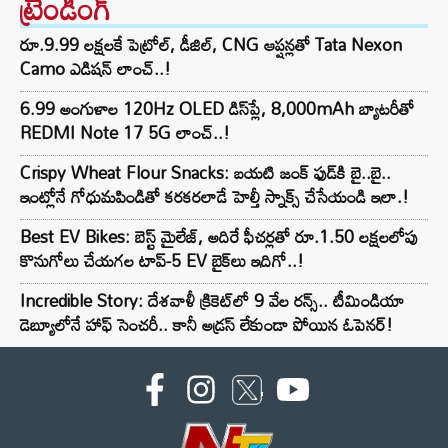
ట్రెండింగ్‌
రూ.9.99 లక్షలకే పెట్రోల్, డీజిల్, CNG ఆప్షన్లతో Tata Nexon
Camo ఎడిషన్ లాంచ్..!
6.99 అంగుళాల 120Hz OLED డిస్‌ప్లే, 8,000mAh బ్యాటరీతో
REDMI Note 17 5G లాంచ్..!
Crispy Wheat Flour Snacks: బయటి జంక్ ఫుడ్‌కి బై..బై..
ఇంట్లోనే గోధుమపిండితో కరకరలాడే హెల్తీ స్నాక్స్ చేసేయండి ఇలా.!
Best EV Bikes: బెస్ట్ మైలేజ్, అదిరే ఫీచర్లతో రూ.1.50 లక్షలలోపు
కొనుగోలు చేయగల టాప్-5 EV బైక్‌లు ఇదిగో..!
Incredible Story: దేశవాళీ క్రికెట్‌లో 9 వేల రన్స్.. టీమిండియా
డెబ్యూలోనే హాఫ్ సెంచరీ.. కానీ అడ్రస్ లేకుండా పోయిన ఓపెనర్!