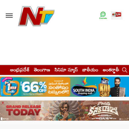
ఆంధ్రప్రదేశ్
తెలంగాణ
సినిమా న్యూస్
జాతీయం
అంతర్జాతీయం