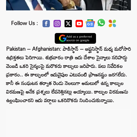
Follow Us :
Add as a preferred
source on google
Pakistan – Afghanistan: పాకిస్థాన్ – ఆఫ్ఘనిస్థాన్ మధ్య మరోసారి
ఉద్రిక్తతలు పెరిగాయి. శుక్రవారం రాత్రి ఇరు దేశాల సైన్యాలు సరిహద్దు
వెంబడి ఒకరి సైన్యంపై మరొకరు కాల్పులు జరిపారు. పలు నివేదికల
ప్రకారం.. ఈ కాల్పులలో ఇరువైపుల ఎటువంటి ప్రాణనష్టం జరగలేదు.
కానీ ఈ సంఘటన తర్వాత రెండు నెలలుగా అమలులో ఉన్న కాల్పుల
విరమణపై అనేక ప్రశ్నలు లేవనెత్తినట్లు అయ్యాయి. కాల్పుల విరమణను
ఉల్లంఘించారని ఇరు వర్గాలు ఒకరినొకరు నిందించుకున్నాయి.