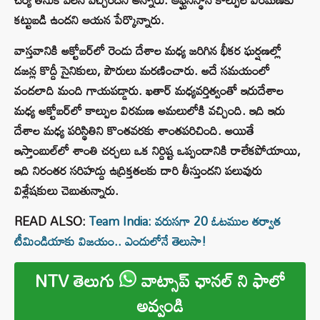
కట్టుబడి ఉందని ఆయన పేర్కొన్నారు.
వాస్తవానికి అక్టోబర్‌లో రెండు దేశాల మధ్య జరిగిన భీకర ఘర్షణల్లో
డజన్ల కొద్దీ సైనికులు, పౌరులు మరణించారు. అదే సమయంలో
వందలాది మంది గాయపడ్డారు. ఖతార్ మధ్యవర్తిత్వంతో ఇరుదేశాల
మధ్య అక్టోబర్‌లో కాల్పుల విరమణ అమలులోకి వచ్చింది. ఇది ఇరు
దేశాల మధ్య పరిస్థితిని కొంతవరకు శాంతపరిచింది. అయితే
ఇస్తాంబుల్‌లో శాంతి చర్చలు ఒక నిర్దిష్ట ఒప్పందానికి రాలేకపోయాయి,
ఇది నిరంతర సరిహద్దు ఉద్రిక్తతలకు దారి తీస్తుందని పలువురు
విశ్లేషకులు చెబుతున్నారు.
READ ALSO:
Team India: వరుసగా 20 ఓటముల తర్వాత
టీమిండియాకు విజయం.. ఎందులోనే తెలుసా!
NTV తెలుగు
వాట్సాప్ ఛానల్ ని ఫాలో
అవ్వండి