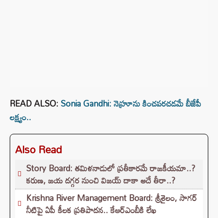
READ ALSO:
Sonia Gandhi: నెహ్రూను కించపరచడమే బీజేపీ
లక్ష్యం..
Also Read
Story Board: తమిళనాడులో ప్రతీకారమే రాజకీయమా..?
కరుణ, జయ దగ్గర నుంచి విజయ్ దాకా అదే తీరా..?
Krishna River Management Board: శ్రీశైలం, సాగర్
నీటిపై ఏపీ కీలక ప్రతిపాదన.. కేఆర్ఎంబీకి లేఖ