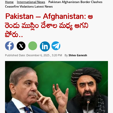
Home
International News
Pakistan Afghanistan Border Clashes
Ceasefire Violations Latest News
Pakistan – Afghanistan: ఆ
రెండు ముస్లిం దేశాల మధ్య ఆగని
పోరు..
Published Date :December 6, 2025 ,
3:20 PM
By
Shiva Ganesh