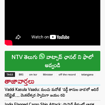
NTV తెలుగు
వాట్సాప్ ఛానల్ ని ఫాలో
అవ్వండి
TAGS
BRS
cm kcr
Minister
off the record
telangana
తాజావార్తలు
Vaddi Kasula Vaadu: మంచు మనోజ్ ‘వడ్డీ కాసుల వాడ’లో అదిరే
సర్‌ప్రైజ్… వెంకటేశ్వర స్వామిగా జయం రవి
India Flagged Cargo Ship Attack: యెమెన్ తీరంలో భారత