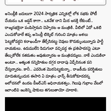
అసెంబ్లీకి బదులుగా 2024 సార్వత్రిక ఎన్నికల్లో లోక సభకు పోటీ
చేయడం ఒక ఆప్షన్‌ కాగా.. ఒకవేళ దాని మీద ఆసక్తి లేకుంటే..
రాజ్యసభకైనా పంపిస్తామని చెప్పారట ఆ మంత్రికి. వీటిలో ఏదో ఒకటి
ఎంచుకోవాలే తప్ప అసెంబ్లీ టిక్కెట్‌ గురించి మాత్రం ఆశలు
పెట్టుకోవద్దని కరాఖండీగా తేల్చేసినట్టు చెవులు కొరుక్కుంటున్నారు పార్టీ
నాయకులు. ఉరుములేని పిడుగులా వచ్చిపడ్డ ఈ ప్రతిపాదనపై ఎటూ
తేల్చుకోలేక సతమతం అవుతున్నారట ఆ మంత్రివర్యులు. నాకే ఎందుకిలా
అంటూ.. అత్యంత సన్నిహితుల దగ్గర దాదాపు ఏడ్చేసినంత పని
చేస్తున్నారట. కానీ.. ఎవరెంత మొరపెట్టుకున్నా.. రాజకీయ పరిస్థితులు
మారుతున్నందున ఈసారి ఏ మాత్రం ఛాన్స్‌ తీసుకోకూడదన్న
ఆలోచనలో ఉందట బీఆర్‌ఎస్‌ అధినాయకత్వం. గెలుపు గుర్రాల వేటలో
ఇలాంటివి ఇంకెన్ని షాకులు తగులుతాయో చూడాలి.