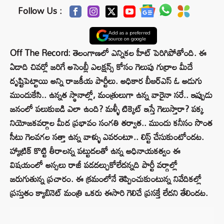
Follow Us :
Add as a preferred
source on google
Off The Record: తెలంగాణలో ఎన్నికల హీట్‌ పెరిగిపోతోంది. ఈ
ఏడాది చివర్లో జరిగే అసెంబ్లీ ఎలక్షన్స్‌ కోసం గెలుపు గుర్రాల మీదే
దృష్టిపెట్టాయి అన్ని రాజకీయ పార్టీలు. అధికార బీఆర్‌ఎస్‌ ఓ అడుగు
ముందుకేసి.. ఉన్నత స్థానాల్లో, మంత్రులుగా ఉన్న వారైనా సరే.. ఇప్పుడు
జనంలో పలుకుబడి ఎలా ఉంది? మళ్ళీ టిక్కెట్‌ ఇస్తే గెలుస్తారా? పక్క
నియోజకవర్గాల మీద ప్రభావం సంగతి తర్వాత.. ముందు కనీసం సొంత
సీటు గెలవగల సత్తా ఉన్న వాళ్ళు ఎవరంటూ.. లిస్ట్‌ చేసుకుంటోందట.
హ్యాట్రిక్‌ కొట్టి తీరాలన్న పట్టుదలతో ఉన్న అధినాయకత్వం ఈ
విషయంలో అస్సలు రాజీ పడదల్చుకోలేదన్నది పార్టీ వర్గాల్లో
జరుగుతున్న ప్రచారం. ఈ క్రమంలోనే తెప్పించుకుంటున్న నివేదికల్లో
ప్రస్తుతం క్యాబినెట్‌ మంత్రి ఒకరు ఈసారి గెలిచే ప్రసక్తే లేదని తేలిందట.