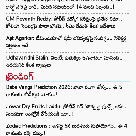
కార్గో నౌకపై దాడి.. ఘటన సమయంలో 14 మంది సిబ్బంది..!
CM Revanth Reddy: పోలీస్ ఉద్యోగ పరీక్షలపై ప్రత్యేక నిఘా..
కోచింగ్ సెంటర్లపై కూడా ఫోకస్.. సీఎం రేవంత్ కీలక ఆదేశాలు
Ajit Agarkar: టీమిండియాలో షమీ భవిష్యత్తుపై సందిగ్ధం.. సెలెక్టర్ల
నిర్ణయం ఇదే
Udhayanidhi Stalin: విజయ్ ప్రభుత్వం ఉగ్రవాదిలా చూసింది..
ఉదయనిధి కీలక వ్యాఖ్యలు
ట్రెండింగ్‌
Baba Vanga Prediction 2026: బాబా వంగా జోస్యం.. ఈ 5
రాశులకు కోటీశ్వర యోగం.!
Jowar Dry Fruits Laddu: ప్రోటీన్ రిచ్ ‘జొన్న డ్రై ఫ్రూప్ట్స్ లడ్డు’..
సులువుగా ఇంట్లోనే చేసేయండి ఇలా..!
Zodiac Predictions : ఆగస్టు 5న బుధ-గురు మహాయోగం.. ఈ 4
రాశులకు డబ్బే డబ్బు.!