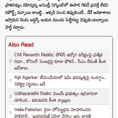
ప్రాతినిధ్యం వహిస్తున్న అసెంబ్లీ సెగ్మెంట్‌లో ఈసారి గెలిచే ప్రసక్తే లేదని
రిపోర్ట్స్‌ వచ్చాయి కాబట్టి.. అక్కడి నుంచి తప్పుకుంటే.. వేరే అవకాశాలు
ఇస్తామని రెండు ఆప్షన్స్‌ ఆయన ముందు పెట్టినట్టు చెప్పుకుంటున్నాయి
పార్టీ వర్గాలు.
Also Read
CM Revanth Reddy: పోలీస్ ఉద్యోగ పరీక్షలపై ప్రత్యేక
నిఘా.. కోచింగ్ సెంటర్లపై కూడా ఫోకస్.. సీఎం రేవంత్ కీలక
ఆదేశాలు
Ajit Agarkar: టీమిండియాలో షమీ భవిష్యత్తుపై సందిగ్ధం..
సెలెక్టర్ల నిర్ణయం ఇదే
Udhayanidhi Stalin: విజయ్ ప్రభుత్వం ఉగ్రవాదిలా
చూసింది.. ఉదయనిధి కీలక వ్యాఖ్యలు
India-Pakistan: చైనా హోవిట్జర్లను మోహరించిన
పాకిస్థాన్.. ‘అవసరమైతే ఏదైనా చేస్తాం’ అన్న భారత్