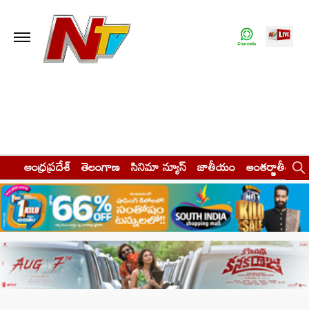
ఆంధ్రప్రదేశ్
తెలంగాణ
సినిమా న్యూస్
జాతీయం
అంతర్జాతీయం