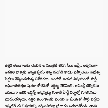
ఉత్తర తెలంగాణకు చెందిన ఆ మంత్రికి తిరిగి సీటు ఇస్తే.. అప్పనంగా
అవతలి వాళ్ళకు అప్పజెప్పడం తప్ప మరోటి కాదని చెప్పాయట ప్రభుత్వ
పెద్దలు తెప్పించుకున్న నివేదికలు. అందుకే ఆయన విషయంలో పార్టీ
అధినాయకత్వం పునరాలోచనలో పడ్డట్టు తెలిసింది. అసెంబ్లీ టిక్కెట్‌కు
బదులుగా ఇతర ఆప్షన్స్‌ ఇస్తున్నట్టు గులాబీ పార్టీ వర్గాల్లో గుసగుసలు
మొదలయ్యాయి. ఉత్తర తెలంగాణకు చెందిన ఆ మంత్రితో పార్టీ పెద్దలు
ఇప్పటికే ఈ విషయాన్ని చర్చించినట్టు ప్రచారం జరుగుతోంది. తాను