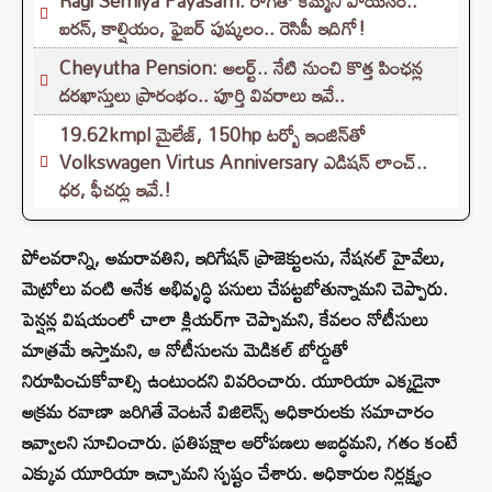
Ragi Semiya Payasam: రాగితో కమ్మని పాయసం..
ఐరన్, కాల్షియం, ఫైబర్ పుష్కలం.. రెసిపీ ఇదిగో!
Cheyutha Pension: అలర్ట్.. నేటి నుంచి కొత్త పింఛన్ల
దరఖాస్తులు ప్రారంభం.. పూర్తి వివరాలు ఇవే..
19.62kmpl మైలేజ్, 150hp టర్బో ఇంజిన్‌తో
Volkswagen Virtus Anniversary ఎడిషన్ లాంచ్..
ధర, ఫీచర్లు ఇవే.!
పోలవరాన్ని, అమరావతిని, ఇరిగేషన్ ప్రాజెక్టులను, నేషనల్ హైవేలు,
మెట్రోలు వంటి అనేక అభివృద్ధి పనులు చేపట్టబోతున్నామని చెప్పారు.
పెన్షన్ల విషయంలో చాలా క్లియర్‌గా చెప్పామని, కేవలం నోటీసులు
మాత్రమే ఇస్తామని, ఆ నోటీసులను మెడికల్ బోర్డుతో
నిరూపించుకోవాల్సి ఉంటుందని వివరించారు. యూరియా ఎక్కడైనా
అక్రమ రవాణా జరిగితే వెంటనే విజిలెన్స్ అధికారులకు సమాచారం
ఇవ్వాలని సూచించారు. ప్రతిపక్షాల ఆరోపణలు అబద్ధమని, గతం కంటే
ఎక్కువ యూరియా ఇచ్చామని స్పష్టం చేశారు. అధికారుల నిర్లక్ష్యం