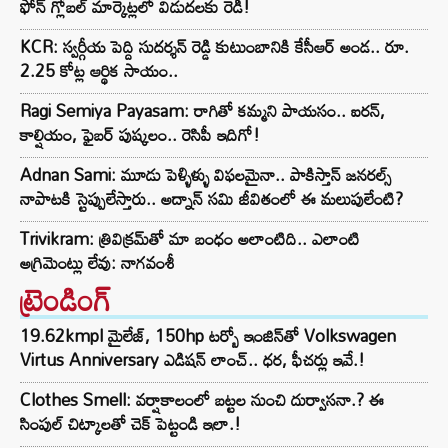
ఫోన్ గ్లోబల్ మార్కెట్లలో విడుదలకు రెడీ!
KCR: స్వర్గీయ పెద్ది సుదర్శన్ రెడ్డి కుటుంబానికి కేసీఆర్ అండ.. రూ.
2.25 కోట్ల ఆర్థిక సాయం..
Ragi Semiya Payasam: రాగితో కమ్మని పాయసం.. ఐరన్,
కాల్షియం, ఫైబర్ పుష్కలం.. రెసిపీ ఇదిగో!
Adnan Sami: మూడు పెళ్ళిళ్ళు విఫలమైనా.. పాకిస్తాన్ జనరల్స్
నాపాటకి స్టెప్పులేస్తారు.. అద్నాన్ సమి జీవితంలో ఈ మలుపులేంటి?
Trivikram: త్రివిక్రమ్‌తో మా బంధం అలాంటిది.. ఎలాంటి
అగ్రిమెంట్లు లేవు: నాగవంశీ
ట్రెండింగ్‌
19.62kmpl మైలేజ్, 150hp టర్బో ఇంజిన్‌తో Volkswagen
Virtus Anniversary ఎడిషన్ లాంచ్.. ధర, ఫీచర్లు ఇవే.!
Clothes Smell: వర్షాకాలంలో బట్టల నుంచి దుర్వాసనా.? ఈ
సింపుల్ చిట్కాలతో చెక్ పెట్టండి ఇలా.!