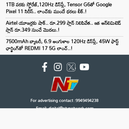
1TB వరకు స్టోరేజ్,120Hz డిస్‌ప్లే, Tensor G6తో Google
Pixel 11 సిరీస్.. లాంచ్⁭కు ముందే ధరలు లీక్.!
Airtel యూజర్లకు షాక్.. రూ.299 ప్లాన్ నిలిపివేత.. ఇక అన్‌లిమిటెడ్
ప్లాన్ రూ.349 నుంచే మొదలు.!
7500mAh బ్యాటరీ, 6.9 అంగుళాల 120Hz డిస్‌ప్లే, 45W ఫాస్ట్
ఛార్జింగ్‌తో REDMI 17 5G లాంచ్..!
For advertising contact :9949494238
Email: digital@ntvnetwork.com
Copyright © 2000 - 2026 - NTV
About Us
Contact Us
Privacy Policy
Terms & Conditions