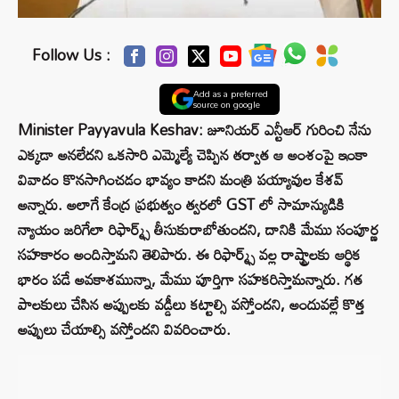
Follow Us :
Add as a preferred
source on google
Minister Payyavula Keshav: జూనియర్ ఎన్టీఆర్ గురించి నేను
ఎక్కడా అనలేదని ఒకసారి ఎమ్మెల్యే చెప్పిన తర్వాత ఆ అంశంపై ఇంకా
వివాదం కొనసాగించడం భావ్యం కాదని మంత్రి పయ్యావుల కేశవ్
అన్నారు. అలాగే కేంద్ర ప్రభుత్వం త్వరలో GST లో సామాన్యుడికి
న్యాయం జరిగేలా రిఫార్మ్స్ తీసుకురాబోతుందని, దానికి మేము సంపూర్ణ
సహకారం అందిస్తామని తెలిపారు. ఈ రిఫార్మ్స్ వల్ల రాష్ట్రాలకు ఆర్థిక
భారం పడే అవకాశమున్నా, మేము పూర్తిగా సహకరిస్తామన్నారు. గత
పాలకులు చేసిన అప్పులకు వడ్డీలు కట్టాల్సి వస్తోందని, అందువల్లే కొత్త
అప్పులు చేయాల్సి వస్తోందని వివరించారు.