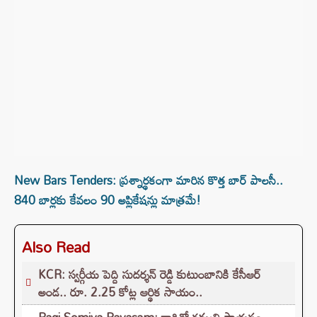
New Bars Tenders: ప్రశ్నార్థకంగా మారిన కొత్త బార్ పాలసీ..
840 బార్లకు కేవలం 90 అప్లికేషన్లు మాత్రమే!
Also Read
KCR: స్వర్గీయ పెద్ది సుదర్శన్ రెడ్డి కుటుంబానికి కేసీఆర్
అండ.. రూ. 2.25 కోట్ల ఆర్థిక సాయం..