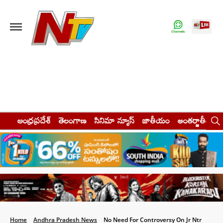
ఆంధ్రప్రదేశ్
తెలంగాణ
సినిమా న్యూస్
జాతీయం
అంతర్జాతీయం
Home
Andhra Pradesh News
No Need For Controversy On Jr Ntr