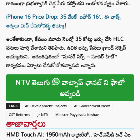
కారణంగా ప్రభుత్వానికి చెడ్డ పేరు వస్తోందని ఆందోళన వ్యక్తం చేశారు.
iPhone 16 Price Drop: 35 వేలకే ‘ఐఫోన్ 16’.. ఈ ఛాన్స్
అస్సలు మిస్ చేసుకోవద్దు భయ్యో!
అంతేకాకుండా, కేవలం మూడు నెలల్లో 35 కోట్లు ఖర్చు చేసి HLC
పనులు పూర్తి చేశామని తెలిపారు. ఉచిత బస్సు సేవలు గ్రాండ్ సక్సెస్
అయ్యాయని.. అనంతపురంలో “సూపర్ సిక్స్ – సూపర్ హిట్”
కార్యక్రమం ఏర్పాటు చేసుకోబోతున్నామని అన్నారు.
NTV తెలుగు
వాట్సాప్ ఛానల్ ని ఫాలో
అవ్వండి
TAGS
AP Development Projects
AP Government News
GST Reforms
Jr NTR
Minister Payyavula Keshav
తాజావార్తలు
HMD Touch AI: 1950mAh బ్యాటరీతో.. హెచ్‌ఎమ్‌డి టచ్ ఏఐ