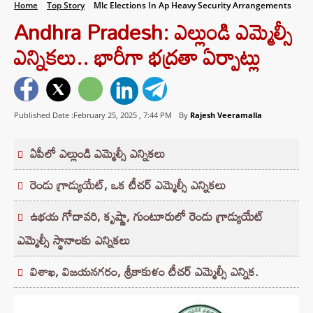
Home
Top Story
Mlc Elections In Ap Heavy Security Arrangements
Andhra Pradesh: ఎల్లుండి ఎమ్మెల్సీ
ఎన్నికలు.. భారీగా భద్రతా ఏర్పాట్లు
Published Date :February 25, 2025 ,
7:44 PM
By
Rajesh Veeramalla
ఏపీలో ఎల్లుండి ఎమ్మెల్సీ ఎన్నికలు
రెండు గ్రాడ్యుయేట్, ఒక టీచర్ ఎమ్మెల్సీ ఎన్నికలు
ఉభయ గోదావరి, కృష్ణా, గుంటూరులో రెండు గ్రాడ్యుయేట్
ఎమ్మెల్సీ స్థానాలకు ఎన్నికలు
విశాఖ, విజయనగరం, శ్రీకాకుళం టీచర్ ఎమ్మెల్సీ ఎన్నిక.