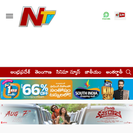
ఆంధ్రప్రదేశ్
తెలంగాణ
సినిమా న్యూస్
జాతీయం
అంతర్జాతీయం