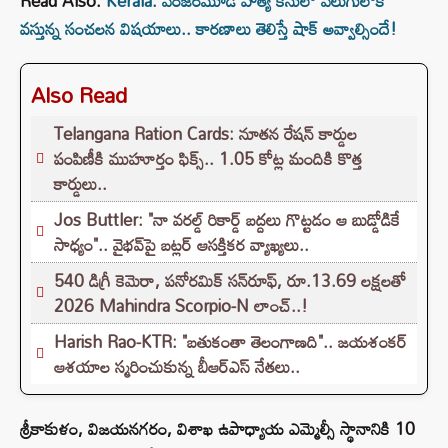
Read Also:
Kerala: వెంజరమూడి హత్య కేసులో వెలుగులోకి
వస్తున్న సంచలన విషయాలు.. కారణాలు తెలిస్తే షాక్ అవ్వాల్సిందే!
Also Read
Telangana Ration Cards: నూతన రేషన్ కార్డుల
పంపిణీకి ముహూర్తం ఫిక్స్‌.. 1.05 కోట్ల మందికి కొత్త
కార్డులు..
Jos Buttler: "నా వరల్డ్ రికార్డ్‌ బద్దలు గొట్టడం ఆ బుడ్డోడికే
సాధ్యం".. వైభవ్‌పై బట్లర్ ఆసక్తికర వ్యాఖ్యలు..
540 డిగ్రీ కెమెరా, పనోరమిక్ సన్‌రూఫ్‌, రూ.13.69 లక్షలతో
2026 Mahindra Scorpio-N లాంచ్..!
Harish Rao-KTR: "బతుకంతా తెలంగాణది".. జయశంకర్
ఆశయాల స్మరించుకున్న బీఆర్ఎస్ నేతలు..
శ్రీకాకుళం, విజయనగరం, విశాఖ ఉపాధ్యాయ ఎమ్మెల్సీ స్థానానికి 10