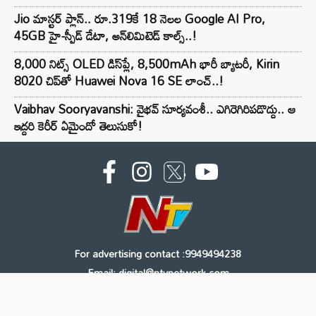
Jio మాస్టర్ ప్లాన్.. రూ.319కే 18 నెలల Google AI Pro,
45GB హై-స్పీడ్ డేటా, అన్⁭లిమిటెడ్ కాల్స్..!
8,000 నిట్స్ OLED డిస్‌ప్లే, 8,500mAh భారీ బ్యాటరీ, Kirin
8020 చిప్‌తో Huawei Nova 16 SE లాంచ్..!
Vaibhav Sooryavanshi: వైభవ్ సూర్యవంశీ.. ఎగిరెగిరిపడొద్దు.. ఆ
ఇద్దరి కెరీర్ ఏమైందో తెలుసుకో!
For advertising contact :9949494238
Email: digital@ntvnetwork.com
Copyright © 2000 - 2026 - NTV