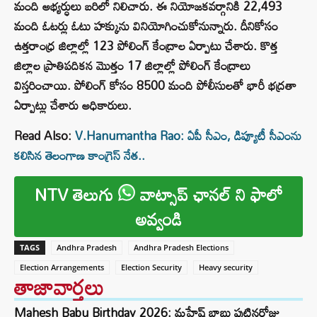
మంది అభ్యర్ధులు బరిలో నిలిచారు. ఈ నియోజకవర్గానికి 22,493
మంది ఓటర్లు ఓటు హక్కును వినియోగించుకోనున్నారు. దీనికోసం
ఉత్తరాంధ్ర జిల్లాల్లో 123 పోలింగ్ కేంద్రాల ఏర్పాటు చేశారు. కొత్త
జిల్లాల ప్రాతిపదికన మొత్తం 17 జిల్లాల్లో పోలింగ్ కేంద్రాలు
విస్తరించాయి. పోలింగ్ కోసం 8500 మంది పోలీసులతో భారీ భద్రతా
ఏర్పాట్లు చేశారు అధికారులు.
Read Also:
V.Hanumantha Rao: ఏపీ సీఎం, డిప్యూటీ సీఎంను
కలిసిన తెలంగాణ కాంగ్రెస్ నేత..
NTV తెలుగు
వాట్సాప్ ఛానల్ ని ఫాలో
అవ్వండి
TAGS
Andhra Pradesh
Andhra Pradesh Elections
Election Arrangements
Election Security
Heavy security
తాజావార్తలు
Mahesh Babu Birthday 2026: మహేష్ బాబు పుట్టినరోజు