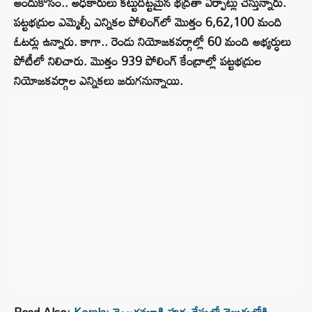
అందుకోసం.. అధికారులు కట్టుదిట్టమైన భద్రతా ఏర్పాట్లు చేస్తున్నారు.
పట్టభద్రుల ఎమ్మెల్సీ ఎన్నికల పోలింగ్‌లో మొత్తం 6,62,100 మంది
ఓటర్లు ఉన్నారు. కాగా.. రెండు నియోజకవర్గాల్లో 60 మంది అభ్యర్ధులు
పోటీలో నిలిచారు. మొత్తం 939 పోలింగ్ కేంద్రాల్లో పట్టభద్రుల
నియోజకవర్గాల ఎన్నికలు జరుగనున్నాయి.