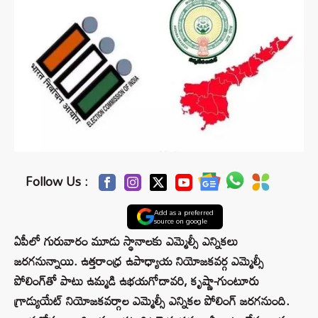
Follow Us :
Add as a preferred
source on google
ఏపీలో గురువారం మూడు స్థానాలకు ఎమ్మెల్సీ ఎన్నికలు
జరగనున్నాయి. ఉత్తరాంధ్ర ఉపాధ్యాయ నియోజకవర్గ ఎమ్మెల్సీ
పోలింగ్‌తో పాటు ఉమ్మడి ఉభయగోదావరి, కృష్ణా-గుంటూరు
గ్రాడ్యుయేట్ నియోజకవర్గాల ఎమ్మెల్సీ ఎన్నికల పోలింగ్ జరగనుంది.