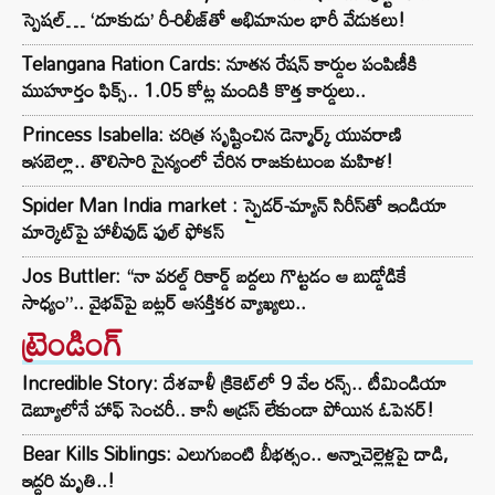
స్పెషల్… ‘దూకుడు’ రీ-రిలీజ్‌తో అభిమానుల భారీ వేడుకలు!
Telangana Ration Cards: నూతన రేషన్ కార్డుల పంపిణీకి
ముహూర్తం ఫిక్స్‌.. 1.05 కోట్ల మందికి కొత్త కార్డులు..
Princess Isabella: చరిత్ర సృష్టించిన డెన్మార్క్ యువరాణి
ఇసబెల్లా.. తొలిసారి సైన్యంలో చేరిన రాజకుటుంబ మహిళ!
Spider Man India market : స్పైడర్-మ్యాన్ సిరీస్‌తో ఇండియా
మార్కెట్‌పై హాలీవుడ్ ఫుల్ ఫోకస్
Jos Buttler: “నా వరల్డ్ రికార్డ్‌ బద్దలు గొట్టడం ఆ బుడ్డోడికే
సాధ్యం”.. వైభవ్‌పై బట్లర్ ఆసక్తికర వ్యాఖ్యలు..
ట్రెండింగ్‌
Incredible Story: దేశవాళీ క్రికెట్‌లో 9 వేల రన్స్.. టీమిండియా
డెబ్యూలోనే హాఫ్ సెంచరీ.. కానీ అడ్రస్ లేకుండా పోయిన ఓపెనర్!
Bear Kills Siblings: ఎలుగుబంటి బీభత్సం.. అన్నాచెల్లెళ్లపై దాడి,
ఇద్దరి మృతి..!