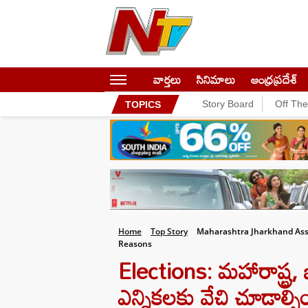
వార్తలు
సినిమాలు
ఆంధ్రప్రదేశ్
Story Board
Off Th
TOPICS
Home
Top Story
Maharashtra Jharkhand Asse
Reasons
Elections: మహారాష్ట్ర, 
ఎన్నికలకు వేచి చూడాల్సి