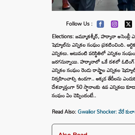
Follow Us :
Elections: జమ్మూకశ్మీర్, హర్యానా అసెంబ్లీ ఎన
షెడ్యూల్‌ను ఎన్నికల సంఘం ప్రకటించింది. ఆర్ట
ఎన్నికలు. అటువంటి పరిస్థితిలో ఎన్నికల సంఘం 
జరగనున్నాయి. హర్యానాలో ఒకే దశలో ఓటింగ్ జర
ఎన్నికల సంఘం రెండు రాష్ట్రాల ఎన్నికల షెడ్యూల్
నిర్వహించాల్సి ఉండగా.. అక్కడ తేదీలను ఎందుకు
దేశవ్యాప్తంగా 50 స్థానాలకు ఉప ఎన్నికలు కూడా
సంఘం ఏం చెప్పిందంటే..
Read Also:
Gwalior Shocker: వేరే కులాని
Also Read