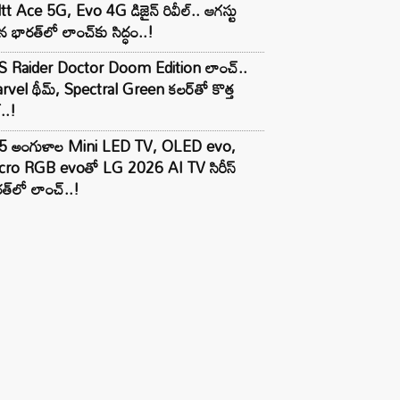
tt Ace 5G, Evo 4G డిజైన్ రివీల్.. ఆగస్టు
 భారత్‌లో లాంచ్‌కు సిద్ధం..!
S Raider Doctor Doom Edition లాంచ్..
vel థీమ్, Spectral Green కలర్‌తో కొత్త
ల్..!
5 అంగుళాల Mini LED TV, OLED evo,
cro RGB evoతో LG 2026 AI TV సిరీస్
త్‌లో లాంచ్..!