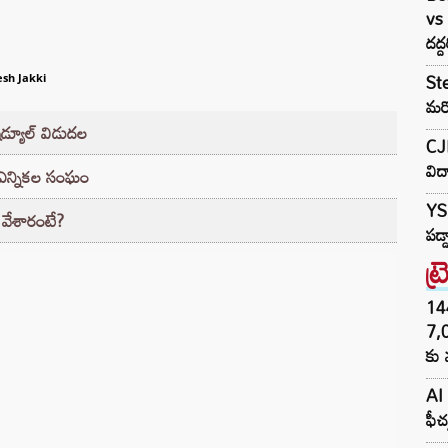
vs 
దద్ద
Ste
sh Jakki
మరో
షెడ్యూల్ విడుదల
CJ
విద
ి ఎన్నికల సంఘం
YS 
ా వేశారంటే?
పడ్
ట్
144H
7,
కు 
AI 
ఫీచ