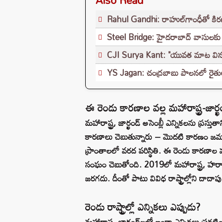
Rahul Gandhi: రాహుల్‌గాంధీతో కిరణ్ ర
Steel Bridge: హైదరాబాద్ వాసులకు శుభవ
CJI Surya Kant: "యువత మాట వినండి"..
YS Jagan: చంద్రబాబు పాలనలో రైతులు రోడ
ఈ రెండు కారణాల వల్ల మహారాష్ట్ర-జార్
మహారాష్ట్ర, జార్ఖండ్ అసెంబ్లీ ఎన్నికలను ప్రస్తుత
కారణాలు చెబుతున్నారు – మొదటి కారణం జమ్మూక
ప్రాంతాలలో వరద పరిస్థితి. ఈ రెండు కారణాల వల
సంఘం చెబుతోంది. 2019లో మహారాష్ట్ర, హర్యాన
జరగదు. దీంతో పాటు వివిధ రాష్ట్రాల్లోని దాదా
రెండు రాష్ట్రాల్లో ఎన్నికలు ఎప్పుడు?
మహారాష్ట్ర, జార్ఖండ్‌లలో ఇంకా ఎన్నికలు ప్రకటి