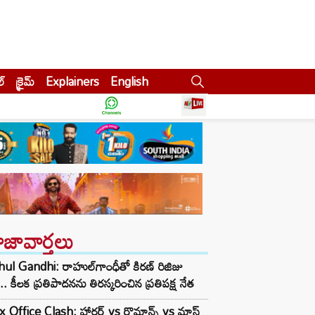
ల్
క్రైమ్
Explainers
English
ాజావార్తలు
ul Gandhi: రాహుల్‌గాంధీతో కిరణ్ రిజిజు
ీ.. కీలక ప్రతిపాదనను తిరస్కరించిన ప్రతిపక్ష నేత
 Office Clash: హారర్ vs రొమాన్స్ vs మాస్