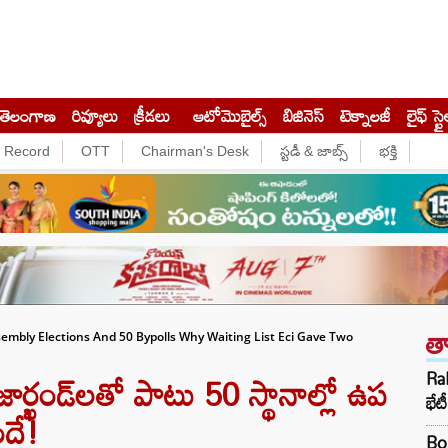
తెలంగాణ
రివ్యూలు
క్రీడలు
ఆటోమొబైల్స్
బిజినెస్‌
టెక్నాలజీ
లైఫ్ స్టై
e Record
OTT
Chairman's Desk
స్టడీ & జాబ్స్
భక్తి
త
mbly Elections And 50 Bypolls Why Waiting List Eci Gave Two
జార్ఖండ్‌లతో పాటు 50 స్థానాల్లో ఉప
Rah
భేట
ందే!
Box