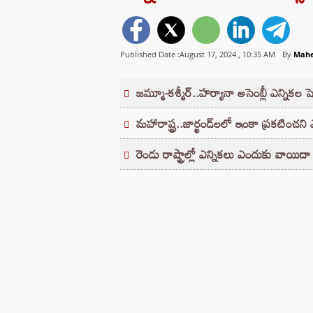
Published Date :August 17, 2024 ,
10:35 AM
By
Mahe
జమ్మూ-కశ్మీర్..హర్యానా అసెంబ్లీ ఎన్నికల 
మహారాష్ట్ర..జార్ఖండ్‌లలో ఇంకా ప్రకటించన
రెండు రాష్ట్రాల్లో ఎన్నికలు ఎందుకు వాయిద