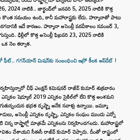
, 2024 నాటికి.. జార్ఖండ్‌లో జనవరి 5, 2025 నాటికి కొత్త
‌కు కొంత సమయం ఉంది, కానీ మహారాష్ట్రకు లేదు. హర్యానాతో పాటు
జరగడానికి ఇదే కారణం. హర్యానా అసెంబ్లీ పదవీకాలం నవంబర్ 3,
తుంది. ఢిల్లీలో కొత్త అసెంబ్లీ ఫిబ్రవరి 23, 2025 నాటికి
న ఒక నెల తర్వాత.
ీట్‌.. గగన్‌యాన్‌ మిషన్‌కు సంబంధించి ఇస్రో కీలక అప్‌డేట్‌ !
్వహిస్తున్నారో చీఫ్ ఎలక్షన్ కమిషనర్ రాజీవ్ కుమార్ శుక్రవారం
ఎన్నికల షెడ్యూల్ 2019 ఎన్నికల సైకిల్‌లో లేని కొత్త అంశమని
ుతున్నందున భద్రత దృష్ట్యా అనేక సవాళ్లు ఉన్నాయి. జమ్మూ
దాడులు, అసెంబ్లీ ఎన్నికల దృష్ట్యా, ఎన్నికల సంఘం ముందు ఎన్నో
చిన్న రాష్ట్రాల్లో మాత్రమే ఎన్నికలను నిర్వహించగలదు. మహారాష్ట్రలో
భావితం చేశాయని సీఈసీ రాజీవ్ కుమార్ చెప్పారు. దీంతో రాష్ట్రంలో