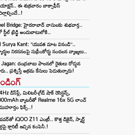
యాక్షన్.. ఈ శుక్రవారం బాక్సాఫీస్
రిల్లాల్సిందే..!
el Bridge: హైదరాబాద్ వాసులకు శుభవార్త..
 స్టీల్ బ్రిడ్జి అందుబాటులోకి..
I Surya Kant: “యువత మాట వినండి”..
్యార్థుల నిరసనలపై సుప్రీంకోర్టు సంచలన వ్యాఖ్యలు..
Jagan: చంద్రబాబు పాలనలో రైతులు రోడ్డున
డారు.. ప్రశ్నిస్తే అక్రమ కేసులు పెడుతున్నారు!
రెండింగ్‌
z డిస్‌ప్లే, మిలిటరీ-గ్రేడ్ షాక్ రెసిస్టన్స్,
000mAh బ్యాటరీతో Realme 16x 5G లాంచ్
ముహూర్తం ఫిక్స్..!
పవర్‌తో iQOO Z11 ఎంట్రీ.. కొత్త డిజైన్, స్మార్ట్
ర్లపై క్లారిటీ ఇచ్చిన కంపెనీ.!