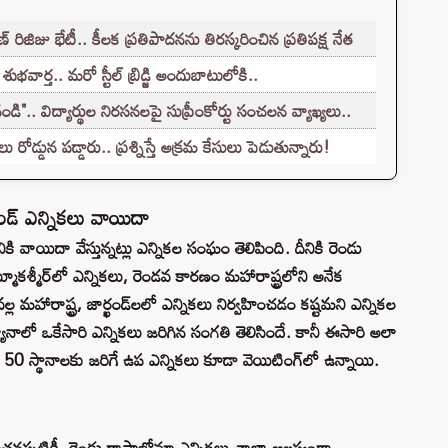
ిజిజు భేటీ.. కీలక ప్రతిపాదనను తిరస్కరించిన ప్రతిపక్ష నేత
ార్త.. మరో స్టీల్ బ్రిడ్జి అందుబాటులోకి..
 విద్యార్థుల నిరసనలపై సుప్రీంకోర్టు సంచలన వ్యాఖ్యలు..
్డున పడ్డారు.. ప్రశ్నిస్తే అక్రమ కేసులు పెడుతున్నారు!
ఖండ్ ఎన్నికలు వాయిదా
ానికి వాయిదా వేస్తున్నట్లు ఎన్నికల సంఘం తెలిపింది. దీనికి రెండు
శ్మీర్‌లో ఎన్నికలు, రెండవ కారణం మహారాష్ట్రలోని అనేక
్ల మహారాష్ట్ర, జార్ఖండ్‌లలో ఎన్నికలు నిర్వహించడం కష్టమని ఎన్నికల
ాలో ఒకేసారి ఎన్నికలు జరిగిన సంగతి తెలిసిందే. కానీ ఈసారి అలా
పు 50 స్థానాలకు జరిగే ఉప ఎన్నికలు కూడా వెయిటింగ్‌లో ఉన్నాయి.
ంచనప్పటికీ, రెండు రాష్ట్రాల్లోనూ ఎన్నికలు చాలా ఆలస్యంగా