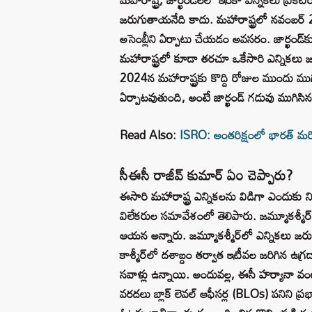
జరుగుతాయనేది కాదు. మహారాష్ట్రలో నవంబర్ 26
అసెంబ్లీని ఏర్పాటు చేయడం అవసరం. జార్ఖండ్
మహారాష్ట్రలో కూడా తరచూ ఒకేసారి ఎన్నికలు 
2024న మహారాష్ట్రకు కొద్ది రోజుల ముందు ముగుస్
ఏర్పాటవుతుంది, అంటే జార్ఖండ్ గడువు ముగిసి
Read Also:
ISRO: అంతరిక్షంలో భారత్‌ మరో ఫ
సీఈసీ రాజీవ్ కుమార్ ఏం చెప్పారు?
ఈసారి మహారాష్ట్ర ఎన్నికలను విడిగా ఎందుకు నిర
విలేకరుల సమావేశంలో తెలిపారు. జమ్మూకశ్మీర్ 
ఆయన అన్నారు. జమ్మూకశ్మీర్‌లో ఎన్నికలు జరుగ
కాశ్మీర్‌లో దశాబ్దం తర్వాత ఇటీవల జరిగిన ఉగ్ర
సవాళ్లు ఉన్నాయి. అందువల్ల, ఈసీ హర్యానా వంటి 
వరదలు బ్లాక్ లెవల్ ఆఫీసర్ల (BLOs) పనిని ప్ర