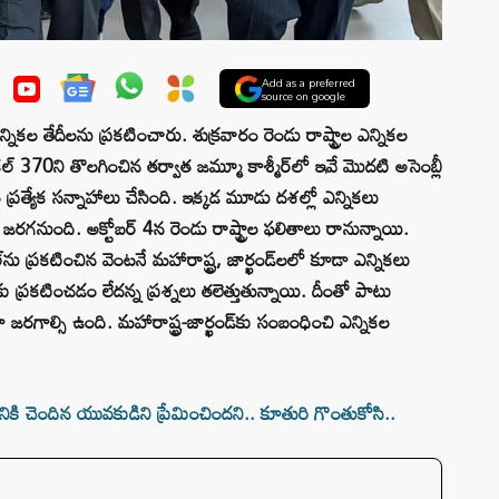
Add as a preferred
source on google
్నికల తేదీలను ప్రకటించారు. శుక్రవారం రెండు రాష్ట్రాల ఎన్నికల
ికల్ 370ని తొలగించిన తర్వాత జమ్మూ కాశ్మీర్‌లో ఇవే మొదటి అసెంబ్లీ
ప్రత్యేక సన్నాహాలు చేసింది. ఇక్కడ మూడు దశల్లో ఎన్నికలు
గనుంది. అక్టోబర్ 4న రెండు రాష్ట్రాల ఫలితాలు రానున్నాయి.
‌ను ప్రకటించిన వెంటనే మహారాష్ట్ర, జార్ఖండ్‌లలో కూడా ఎన్నికలు
 ప్రకటించడం లేదన్న ప్రశ్నలు తలెత్తుతున్నాయి. దీంతో పాటు
 జరగాల్సి ఉంది. మహారాష్ట్ర-జార్ఖండ్‌కు సంబంధించి ఎన్నికల
కి చెందిన యువకుడిని ప్రేమించిందని.. కూతురి గొంతుకోసి..