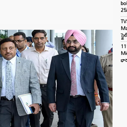
bol
25న
TV
Mar
స్టై
11
Mi
భార