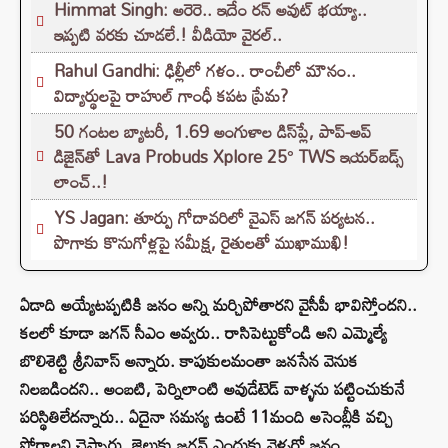
Himmat Singh: అరెరె.. ఇదేం రన్ అవుట్ భయ్యా..
ఇప్పటి వరకు చూడలే.! వీడియో వైరల్..
Rahul Gandhi: ఢిల్లీలో గళం.. రాంచీలో మౌనం..
విద్యార్థులపై రాహుల్ గాంధీ కపట ప్రేమ?
50 గంటల బ్యాటరీ, 1.69 అంగుళాల డిస్‌ప్లే, పాప్-అప్
డిజైన్‌తో Lava Probuds Xplore 25° TWS ఇయర్‌బడ్స్
లాంచ్..!
YS Jagan: తూర్పు గోదావరిలో వైఎస్ జగన్ పర్యటన..
పొగాకు కొనుగోళ్లపై సమీక్ష, రైతులతో ముఖాముఖి!
ఏడాది అయ్యేటప్పటికి జనం అన్ని మర్చిపోతారని వైసీపీ భావిస్తోందని..
కలలో కూడా జగన్ సీఎం అవ్వరు.. రాసిపెట్టుకోండి అని ఎమ్మెల్యే
బొలిశెట్టి శ్రీనివాస్ అన్నారు. కాపుకులమంతా జనసేన వెనుక
నిలబడిందని.. అంబటి, పెర్నిలాంటి అవుడేటెడ్ వాళ్ళను పట్టించుకునే
పరిస్థితిలేదన్నారు.. ఏదైనా సమస్య ఉంటే 11మంది అసెంబ్లీకి వచ్చి
పోరాలని చెప్పారు. జైలుకు జగన్ ఎందుకు వెళ్ళరో జనం