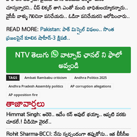
చూస్తున్నారని.. చీప్ లిక్కర్ తాగి ఎంతో మంది బాధితులయ్యారన్నారు..
వైసీపీ వాళ్ళు గెలిచినా పనిచేయరు.. ఓడినా పనిచేయరని ఆరోపించారు..
READ MORE:
Pakistan: పాక్ మిస్సైల్ విఫలం.. సొంత
ప్రజలపైనే కూలిన షాహీన్-3 క్షిపణి..
NTV తెలుగు
వాట్సాప్ ఛానల్ ని ఫాలో
అవ్వండి
TAGS
Ambati Rambabu criticism
Andhra Politics 2025
Andhra Pradesh Assembly politics
AP corruption allegations
AP opposition fire
తాజావార్తలు
Himmat Singh: అరెరె.. ఇదేం రన్ అవుట్ భయ్యా.. ఇప్పటి వరకు
చూడలే.! వీడియో వైరల్..
Rohit Sharma-BCCI: నేను స్వచ్ఛందంగా తప్పుకోను.. ఇక బీసీసీఐ