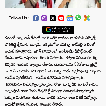
Follow Us :
Add as a preferred
source on google
గతంలో ఉన్న ఈడీ కేసుల్లో జగన్ అరెస్ట్ కావడం ఖాయమని ఎమ్మెల్యే
బొలిశెట్టి శ్రీనివాస్ అన్నారు. పశ్చిమగోదావరిజిల్లా తాడేపల్లిగూడెంలో
ఆయన మాట్లాడారు. జగన్ హయాంలో అవినీతిలేని డిపార్ట్‌మెంట్
లేదని.. జగన్ ఖచ్చితంగా జైలుకు వెళతారు.. తప్పలు చేసినవారిక శిక్ష
తప్పదని సంచలన వ్యాఖ్యలు చేశారు. చంద్రబాబును 53రోజులు జైల్లో
ఉంచి ఏం నిరూపించగలిగారు? అని ప్రశ్నించారు. కక్షసాధింపు చర్యలకు
జనసేన వ్యతిరేకమని.. జనసేన ఓడినపుడు విమర్శిస్తున్నారు..
గెలిచినపుడూ విమర్శిస్తున్నారన్నారు.. రోజా మాట్లాడిన మాటలే కాదు..
జక్కంపూడి రాజా సైతం రెచ్చగొట్టే విధంగా మాట్లాడుతున్నారన్నారు..
కుక్కుల మెరుగుతూ ఉంటాయి వాటికి సమాధానాలు చెబితే పిచ్చోళ్ళం
అయిపోతామని సంచలన వ్యాఖ్యలు చేశారు.