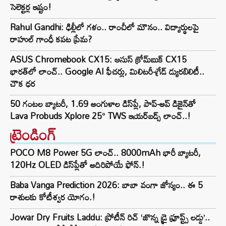
సెలెక్టర్ల ఇష్టం!
Rahul Gandhi: ఢిల్లీలో గళం.. రాంచీలో మౌనం.. విద్యార్థులపై
రాహుల్ గాంధీ కపట ప్రేమ?
ASUS Chromebook CX15: ఆసుస్ క్రోమ్‌బుక్ CX15
భారత్‌లో లాంచ్.. Google AI ఫీచర్లు, మిలిటరీ-గ్రేడ్ డ్యురబిలిటీ..
చౌక ధర
50 గంటల బ్యాటరీ, 1.69 అంగుళాల డిస్‌ప్లే, పాప్-అప్ డిజైన్‌తో
Lava Probuds Xplore 25° TWS ఇయర్‌బడ్స్ లాంచ్..!
ట్రెండింగ్‌
POCO M8 Power 5G లాంచ్.. 8000mAh భారీ బ్యాటరీ,
120Hz OLED డిస్‌ప్లేతో అదిరిపోయే ఫోన్.!
Baba Vanga Prediction 2026: బాబా వంగా జోస్యం.. ఈ 5
రాశులకు కోటీశ్వర యోగం.!
Jowar Dry Fruits Laddu: ప్రోటీన్ రిచ్ ‘జొన్న డ్రై ఫ్రూప్ట్స్ లడ్డు’..