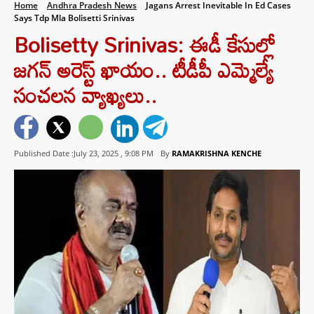
Home
Andhra Pradesh News
Jagans Arrest Inevitable In Ed Cases
Says Tdp Mla Bolisetti Srinivas
Bolisetty Srinivas: ఈడీ కేసుల్లో
జగన్ అరెస్ట్ ఖాయం.. టీడీపీ ఎమ్మెల్యే
సంచలన వ్యాఖ్యలు..
Published Date :July 23, 2025 ,
9:08 PM
By
RAMAKRISHNA KENCHE