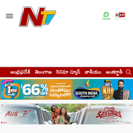
ఆంధ్రప్రదేశ్
తెలంగాణ
సినిమా న్యూస్
జాతీయం
అంతర్జాతీయం