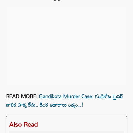
READ MORE:
Gandikota Murder Case: గండికోట మైనర్
బాలిక హత్య కేసు.. కీలక ఆధారాలు లభ్యం..!
Also Read