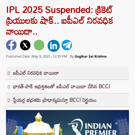
IPL 2025 Suspended: క్రికెట్
ప్రియులకు షాక్.. ఐపీఎల్‌ నిరవధిక
వాయిదా..
Published Date :May 9, 2025 ,
12:35 PM
By
Gogikar Sai Krishna
ఐపీఎల్‌ నిరవధిక వాయిదా
భారత్‌-పాక్‌ ఉద్రిక్తతలతో ఐపీఎల్‌ వాయిదా చేసిన BCCI
ప్లేయర్ల భద్రతకు ప్రాధాన్యమిస్తూ BCCI నిర్ణయం