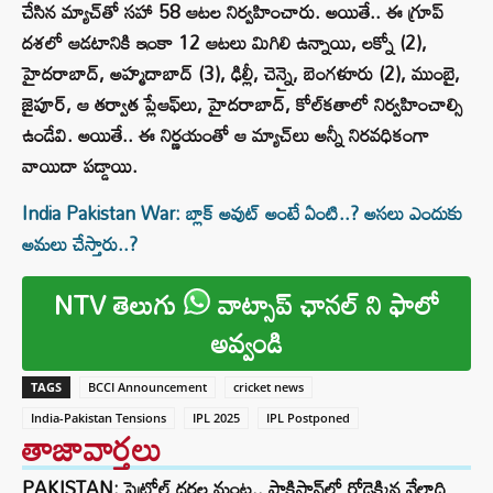
చేసిన మ్యాచ్‌తో సహా 58 ఆటల నిర్వహించారు. అయితే.. ఈ గ్రూప్
దశలో ఆడటానికి ఇంకా 12 ఆటలు మిగిలి ఉన్నాయి, లక్నో (2),
హైదరాబాద్, అహ్మదాబాద్ (3), ఢిల్లీ, చెన్నై, బెంగళూరు (2), ముంబై,
జైపూర్, ఆ తర్వాత ప్లేఆఫ్‌లు, హైదరాబాద్, కోల్‌కతాలో నిర్వహించాల్సి
ఉండేవి. అయితే.. ఈ నిర్ణయంతో ఆ మ్యాచ్‌లు అన్నీ నిరవధికంగా
వాయిదా పడ్డాయి.
India Pakistan War: బ్లాక్‌ అవుట్‌ అంటే ఏంటి..? అసలు ఎందుకు
అమలు చేస్తారు..?
NTV తెలుగు
వాట్సాప్ ఛానల్ ని ఫాలో
అవ్వండి
TAGS
BCCI Announcement
cricket news
India-Pakistan Tensions
IPL 2025
IPL Postponed
తాజావార్తలు
PAKISTAN: పెట్రోల్ ధరల మంట.. పాకిస్థాన్‌లో రోడ్డెక్కిన వేలాది