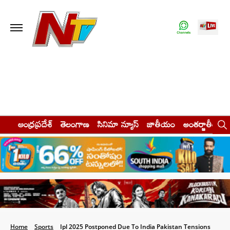
ఆంధ్రప్రదేశ్
తెలంగాణ
సినిమా న్యూస్
జాతీయం
అంతర్జాతీయం
Home
Sports
Ipl 2025 Postponed Due To India Pakistan Tensions