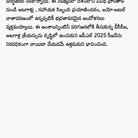
పరిస్థితులు నెలకొన్నాయి. ఈ నేపథ్యంలో దేశంలోని వివిధ ప్రాంతాల
నుండి ఆటగాళ్లు , సహాయక సిబ్బంది ప్రయాణించడం, బయో-బబుల్
వాతావరణంలో ఉన్నప్పటికీ భద్రతాపరమైన ఆందోళనలు
వ్యక్తమయ్యాయి. ఈ అంశాలన్నింటినీ పరిగణనలోకి తీసుకున్న బీసీసీఐ,
ఆటగాళ్ల శ్రేయస్సును దృష్టిలో ఉంచుకుని ఐపీఎల్ 2025 సీజన్‌ను
నిరవధికంగా వాయిదా వేయడమే ఉత్తమమని భావించింది.