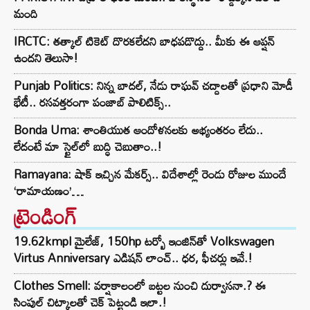
మంది
IRCTC: తత్కాల్ టికెట్ దొరకలేదని బాధపడొద్దు.. మీకు ఈ ఆప్షన్
ఉందని తెలుసా!
Punjab Politics: నిన్న బాదల్, నేడు రాఘవ్ చద్దాలతో ప్రధాని మోడీ
భేటీ.. రసవత్తరంగా పంజాబ్ పాలిటిక్స్..
Bonda Uma: శాంతియుత ఆందోళనలకు అభ్యంతరం లేదు..
లేదంటే మా స్టైల్‌లో బుద్ధి చెబుతాం..!
Ramayana: షాక్ ఇచ్చిన మేకర్స్.. విదేశాల్లో రెండు రోజుల ముందే
‘రామాయణం’…
ట్రెండింగ్‌
19.62kmpl మైలేజ్, 150hp టర్బో ఇంజిన్‌తో Volkswagen
Virtus Anniversary ఎడిషన్ లాంచ్.. ధర, ఫీచర్లు ఇవే.!
Clothes Smell: వర్షాకాలంలో బట్టల నుంచి దుర్వాసనా.? ఈ
సింపుల్ చిట్కాలతో చెక్ పెట్టండి ఇలా.!