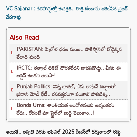
VC Sajjanar : సరిహద్దుల్లో ఉద్రిక్తత.. కొత్త దందాకు తెరలేపిన సైబర్
నేరగాళ్లు
Also Read
PAKISTAN: పెట్రోల్ ధరల మంట.. పాకిస్థాన్‌లో రోడ్డెక్కిన
వేలాది మంది
IRCTC: తత్కాల్ టికెట్ దొరకలేదని బాధపడొద్దు.. మీకు ఈ
ఆప్షన్ ఉందని తెలుసా!
Punjab Politics: నిన్న బాదల్, నేడు రాఘవ్ చద్దాలతో
ప్రధాని మోడీ భేటీ.. రసవత్తరంగా పంజాబ్ పాలిటిక్స్..
Bonda Uma: శాంతియుత ఆందోళనలకు అభ్యంతరం
లేదు.. లేదంటే మా స్టైల్‌లో బుద్ధి చెబుతాం..!
అయితే.. ఇప్పటి వరకు ఐపీఎల్ 2025 సీజన్‌లో ధర్మశాలలో రద్దు