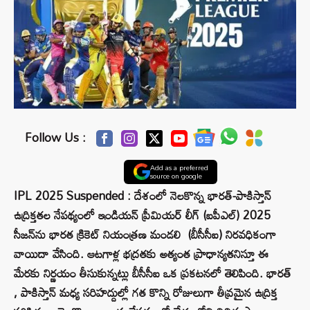
Follow Us :
Add as a preferred
source on google
IPL 2025 Suspended : దేశంలో నెలకొన్న భారత్-పాకిస్తాన్
ఉద్రిక్తతల నేపథ్యంలో ఇండియన్ ప్రీమియర్ లీగ్ (ఐపీఎల్) 2025
సీజన్‌ను భారత క్రికెట్ నియంత్రణ మండలి (బీసీసీఐ) నిరవధికంగా
వాయిదా వేసింది. ఆటగాళ్ల భద్రతకు అత్యంత ప్రాధాన్యతనిస్తూ ఈ
మేరకు నిర్ణయం తీసుకున్నట్లు బీసీసీఐ ఒక ప్రకటనలో తెలిపింది. భారత్
, పాకిస్తాన్ మధ్య సరిహద్దుల్లో గత కొన్ని రోజులుగా తీవ్రమైన ఉద్రిక్త