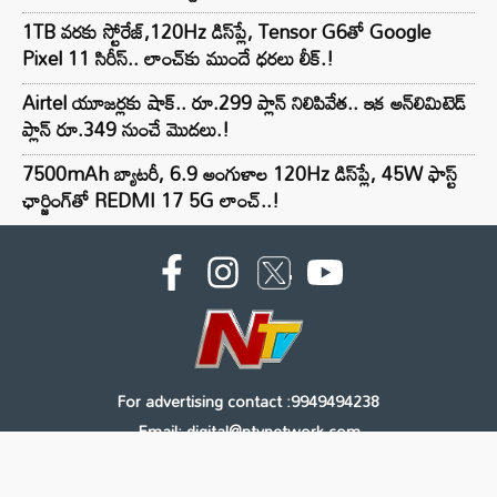
1TB వరకు స్టోరేజ్,120Hz డిస్‌ప్లే, Tensor G6తో Google
Pixel 11 సిరీస్.. లాంచ్⁭కు ముందే ధరలు లీక్.!
Airtel యూజర్లకు షాక్.. రూ.299 ప్లాన్ నిలిపివేత.. ఇక అన్‌లిమిటెడ్
ప్లాన్ రూ.349 నుంచే మొదలు.!
7500mAh బ్యాటరీ, 6.9 అంగుళాల 120Hz డిస్‌ప్లే, 45W ఫాస్ట్
ఛార్జింగ్‌తో REDMI 17 5G లాంచ్..!
For advertising contact :9949494238
Email: digital@ntvnetwork.com
Copyright © 2000 - 2026 - NTV