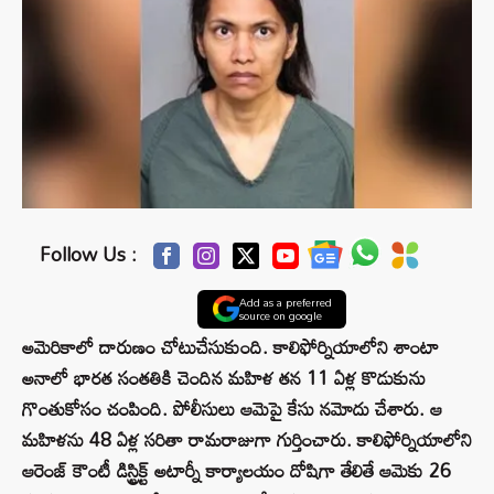
Follow Us :
Add as a preferred
source on google
అమెరికాలో దారుణం చోటుచేసుకుంది. కాలిఫోర్నియాలోని శాంటా
అనాలో భారత సంతతికి చెందిన మహిళ తన 11 ఏళ్ల కొడుకును
గొంతుకోసం చంపింది. పోలీసులు ఆమెపై కేసు నమోదు చేశారు. ఆ
మహిళను 48 ఏళ్ల సరితా రామరాజుగా గుర్తించారు. కాలిఫోర్నియాలోని
ఆరెంజ్ కౌంటీ డిస్ట్రిక్ట్ అటార్నీ కార్యాలయం దోషిగా తేలితే ఆమెకు 26