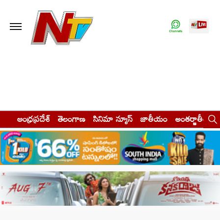
ఆంధ్రప్రదేశ్
తెలంగాణ
సినిమా న్యూస్
జాతీయం
అంతర్జాతీయం