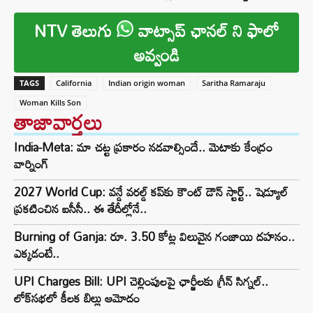
NTV తెలుగు
వాట్సాప్ ఛానల్ ని ఫాలో
అవ్వండి
TAGS
California
Indian origin woman
Saritha Ramaraju
Woman Kills Son
తాజావార్తలు
India-Meta: మా చట్ట ప్రకారం నడవాల్సిందే.. మెటాకు కేంద్రం
వార్నింగ్
2027 World Cup: వన్డే వరల్డ్ కప్‌కు కౌంట్ డౌన్ స్టార్ట్.. షెడ్యూల్
ప్రకటించిన ఐసీసీ.. ఈ తేదీల్లోనే..
Burning of Ganja: రూ. 3.50 కోట్ల విలువైన గంజాయి దహనం..
ఎక్కడంటే..
UPI Charges Bill: UPI చెల్లింపులపై ఛార్జీలకు గ్రీన్ సిగ్నల్..
లోక్‌సభలో కీలక బిల్లు ఆమోదం