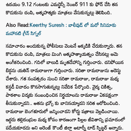
ఉదయం 9.12 గంటలకు ఎమర్జెన్సీ నెంబర్ 911 కు ఫోన్ చేసి తన
కొడుకును చంపి, ఆత్మహత్యకు మాత్రలు వేసుకున్నట్లు తెలిపింది.
Also Read:
Keerthy Suresh : బాలీవుడ్ లో మరో సినిమాకు
మహానటి గ్రీన్ సిగ్నల్
సమాచారం అందుకున్న పోలీసులు వెంటనే అక్కడికి చేరుకున్నారు. తన
కొడుకును చంపి, మాత్రలు మింగి ఆత్మహత్యాయత్నం చేసినట్లు ఆమె
అంగీకరించింది. గదిలో బాలుడి మృతదేహాన్ని గుర్తించారు. చనిపోయిన
బిడ్డను యతిన్ రామరాజుగా గుర్తించారు. సరితా రామరాజును అరెస్టు
చేశారు. గత సంవత్సరం నుంచి సరితా రామరాజు, రామరాజు మధ్య
కస్టడీ వివాదం కొనసాగుతున్నట్లు నివేదిక పేర్కొంది. వైద్య చికిత్స,
పాఠశాల విద్యకు సంబంధించిన నిర్ణయాలను రామరాజు ఏకపక్షంగా
తీసుకున్నాడని.. అతను డ్రగ్స్ కు బానిసయ్యాడని సరిత ఆరోపించింది.
రామరాజు బెంగళూరులో జన్మించాడని కోర్టు పత్రాలు వెల్లడించాయి.
ఇద్దరు తల్లిదండ్రుల మధ్య కోపం కారణంగా పిల్లల జీవితాన్ని ప్రమాదంలో
పడేయకూడదు అని ఆరెంజ్ కౌంటీ జిల్లా అటార్నీ టాడ్ స్పిట్జర్ అన్నారు.