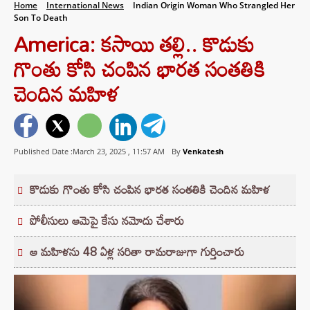
Home
International News
Indian Origin Woman Who Strangled Her
Son To Death
America: కసాయి తల్లి.. కొడుకు
గొంతు కోసి చంపిన భారత సంతతికి
చెందిన మహిళ
Published Date :March 23, 2025 ,
11:57 AM
By
Venkatesh
కొడుకు గొంతు కోసి చంపిన భారత సంతతికి చెందిన మహిళ
పోలీసులు ఆమెపై కేసు నమోదు చేశారు
ఆ మహిళను 48 ఏళ్ల సరితా రామరాజుగా గుర్తించారు