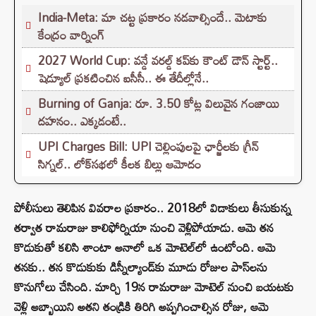
India-Meta: మా చట్ట ప్రకారం నడవాల్సిందే.. మెటాకు
కేంద్రం వార్నింగ్
2027 World Cup: వన్డే వరల్డ్ కప్‌కు కౌంట్ డౌన్ స్టార్ట్..
షెడ్యూల్ ప్రకటించిన ఐసీసీ.. ఈ తేదీల్లోనే..
Burning of Ganja: రూ. 3.50 కోట్ల విలువైన గంజాయి
దహనం.. ఎక్కడంటే..
UPI Charges Bill: UPI చెల్లింపులపై ఛార్జీలకు గ్రీన్
సిగ్నల్.. లోక్‌సభలో కీలక బిల్లు ఆమోదం
పోలీసులు తెలిపిన వివరాల ప్రకారం.. 2018లో విడాకులు తీసుకున్న
తర్వాత రామరాజు కాలిఫోర్నియా నుంచి వెళ్లిపోయాడు. ఆమె తన
కొడుకుతో కలిసి శాంటా అనాలో ఒక మోటెల్‌లో ఉంటోంది. ఆమె
తనకు.. తన కొడుకుకు డిస్నీల్యాండ్‌కు మూడు రోజుల పాస్‌లను
కొనుగోలు చేసింది. మార్చి 19న రామరాజు మోటెల్ నుంచి బయటకు
వెళ్లి అబ్బాయిని అతని తండ్రికి తిరిగి అప్పగించాల్సిన రోజు, ఆమె