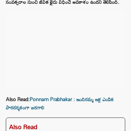
సంవత్సరాల నుంచి జీవిత ఖైదు విధించే అవకాశం ఉందని తెలిపింది.
Also Read:
Ponnam Prabhakar : ఇందిరమ్మ ఇళ్ల ఎంపిక
పారదర్శకంగా జరగాలి
Also Read