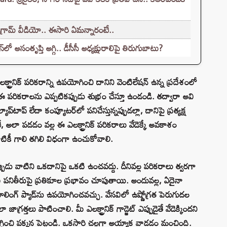
గ్రామ్ వీడియో.. ఈసారి ఏమన్నారంటే..
ో అసంతృప్తి అగ్గి.. డీసీసీ అధ్యక్షురాలిపై తిరుగుబాటు?
రానిక్ పరికరాన్ని ఉపయోగించి దానిని వెంటిలేషన్ ఉన్న ప్రదేశంలో
ఈ పరికరాలను ఎప్పటికప్పుడు శుభ్రం చేస్తూ ఉండండి. తద్వారా అవి
టాప్ లేదా కంప్యూటర్‌లో పనిచేస్తున్నప్పుడల్లా, దానిపై ప్రత్యక్ష
లా పడడం వల్ల ఈ ఎలక్ట్రానిక్ పరికరాలు వేడెక్కే అవకాశం
 వాటికీ గాలి తగిలి విధంగా ఉంచుకోవాలి.
ప్పుడు వాటిని ఒకదానిపై ఒకటి ఉంచవద్దు. దీనివల్ల పరికరాలు త్వరగా
 పనితీరుపై ప్రతికూల ప్రభావం చూపుతాయి. అందువల్ల, ఏదైనా
ి కూలింగ్ ప్యాడ్‌ను ఉపయోగించవచ్చు. వేసవిలో ఉష్ణోగ్రత పెరుగుదల
ాగ్రత్తలు పాటించాలి. మీ ఎలక్ట్రానిక్ గాడ్జెట్‌ ఎప్పుడైతే వేడెక్కిందని
 తగ్గించి పక్కన పెట్టండి. ఒకసారి చల్లగా అయ్యాక వాడడం మంచింది.