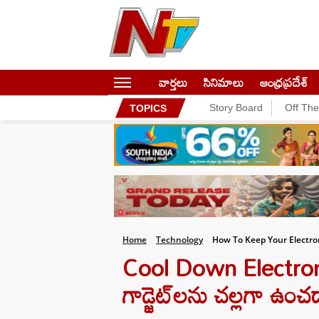
వార్తలు
సినిమాలు
ఆంధ్రప్రదేశ్
Story Board
Off Th
TOPICS
Home
Technology
How To Keep Your Electro
Cool Down Electronic 
గాడ్జెట్‌లను చల్లగా ఉంచడ