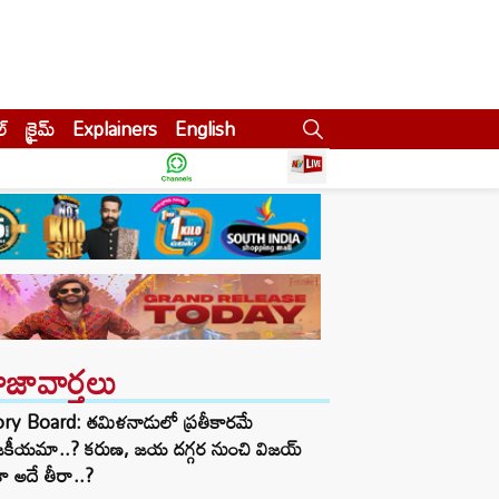
ల్
క్రైమ్
Explainers
English
ాజావార్తలు
ory Board: తమిళనాడులో ప్రతీకారమే
జకీయమా..? కరుణ, జయ దగ్గర నుంచి విజయ్
ా అదే తీరా..?