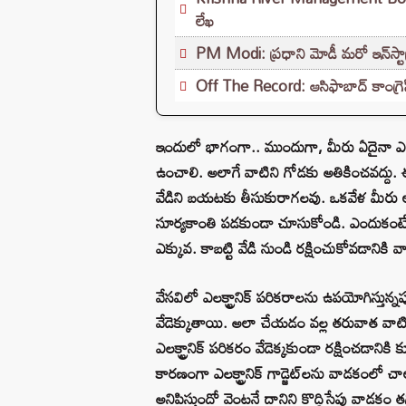
లేఖ
PM Modi: ప్రధాని మోడీ మరో ఇన్‌స్టా
Off The Record: ఆసిఫాబాద్ కాంగ్రెస్‌ల
ఇందులో భాగంగా.. ముందుగా, మీరు ఏదైనా ఎలక్ట్
ఉంచాలి. అలాగే వాటిని గోడకు అతికించవద్దు. 
వేడిని బయటకు తీసుకురాగలవు. ఒకవేళ మీరు ల్యాప్‌
సూర్యకాంతి పడకుండా చూసుకోండి. ఎందుకంటే, అ
ఎక్కువ. కాబట్టి వేడి నుండి రక్షించుకోవడానికి
వేసవిలో ఎలక్ట్రానిక్ పరికరాలను ఉపయోగిస్తున్న
వేడెక్కుతాయి. అలా చేయడం వల్ల తరువాత వాటి
ఎలక్ట్రానిక్ పరికరం వేడెక్కకుండా రక్షించడానిక
కారణంగా ఎలక్ట్రానిక్ గాడ్జెట్‌లను వాడకంలో చాలా జ
అనిపిస్తుందో వెంటనే దానిని కొద్దిసేపు వాడకం