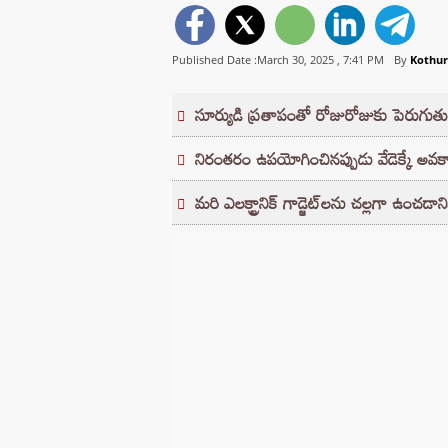
Published Date :March 30, 2025 ,
7:41 PM
By
Kothu
సూర్యుడి ప్రతాపంతో రోజురోజుకు పెరుగుతున
నిరంతరం ఉపయోగించినప్పుడు వేడెక్కే అవ
మరి ఎలక్ట్రానిక్ గాడ్జెట్‌లను చల్లగా ఉంచడాని