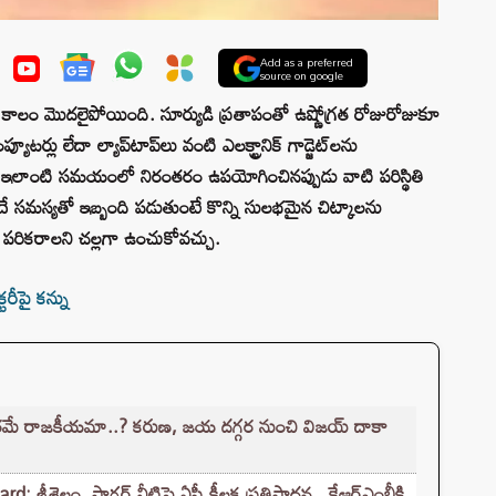
Add as a preferred
source on google
లం మొదలైపోయింది. సూర్యుడి ప్రతాపంతో ఉష్ణోగ్రత రోజురోజుకూ
ప్యూటర్లు లేదా ల్యాప్‌టాప్‌లు వంటి ఎలక్ట్రానిక్ గాడ్జెట్‌లను
ి. ఇలాంటి సమయంలో నిరంతరం ఉపయోగించినప్పుడు వాటి పరిస్థితి
 సమస్యతో ఇబ్బంది పడుతుంటే కొన్ని సులభమైన చిట్కాలను
క్ పరికరాలని చల్లగా ఉంచుకోవచ్చు.
్టరీపై కన్ను
రమే రాజకీయమా..? కరుణ, జయ దగ్గర నుంచి విజయ్ దాకా
్రీశైలం, సాగర్ నీటిపై ఏపీ కీలక ప్రతిపాదన.. కేఆర్ఎంబీకి