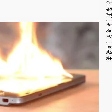
Cr
ఫుడ
హెల
Bes
రూ
EV 
Inc
టీమ
లే