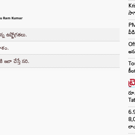
Kr
సాగ
ru Ram Kumar
PM 
వీడ
్న ఉష్ణోగ్రతలు.
Off
కాశం.
అసం
కి ఇలా చేస్తే సరి.
Tou
కీల
ట్
రూ.
Ta
6.
8,
లాం