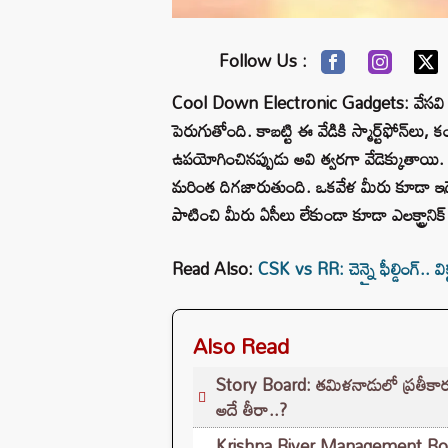
Follow Us :
Cool Down Electronic Gadgets: వేసవి కా
పెరుగుతోంది. కాబట్టి ఈ వేడికి స్మార్ట్‌ఫోన్‌లు, కం
ఉపయోగించినప్పుడు అవి త్వరగా వేడెక్కుతాయ
మరింత దిగజారుతుంది. ఒకవేళ మీరు కూడా ఇదే
పాటించి మీరు ఏసీలు లేకుండా కూడా ఎలక్ట్రాని
Read Also:
CSK vs RR: చెన్నై ఫీల్డింగ్.. విక
Also Read
Story Board: తమిళనాడులో ప్రతీకా
అదే తీరా..?
Krishna River Management Board: శ