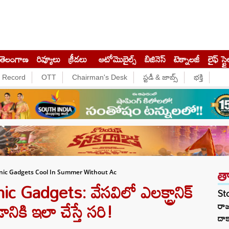
తెలంగాణ
రివ్యూలు
క్రీడలు
ఆటోమొబైల్స్
బిజినెస్‌
టెక్నాలజీ
లైఫ్ స్టై
e Record
OTT
Chairman's Desk
స్టడీ & జాబ్స్
భక్తి
త
nic Gadgets Cool In Summer Without Ac
Gadgets: వేసవిలో ఎలక్ట్రానిక్
St
ానికి ఇలా చేస్తే సరి!
రా
దాక