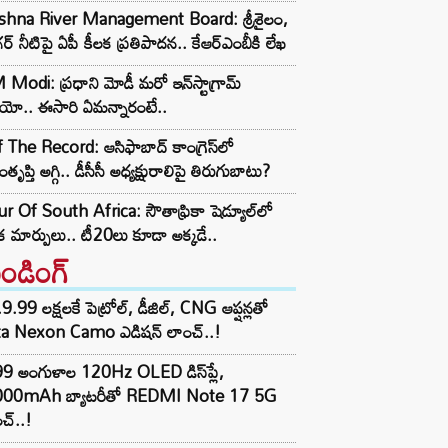
ishna River Management Board: శ్రీశైలం,
ర్ నీటిపై ఏపీ కీలక ప్రతిపాదన.. కేఆర్ఎంబీకి లేఖ
Modi: ప్రధాని మోడీ మరో ఇన్‌స్టాగ్రామ్
ియో.. ఈసారి ఏమన్నారంటే..
 The Record: ఆసిఫాబాద్ కాంగ్రెస్‌లో
తృప్తి అగ్గి.. డీసీసీ అధ్యక్షురాలిపై తిరుగుబాటు?
r Of South Africa: సౌతాఫ్రికా షెడ్యూల్‌లో
క మార్పులు.. టీ20లు కూడా అక్కడే..
రెండింగ్‌
9.99 లక్షలకే పెట్రోల్, డీజిల్, CNG ఆప్షన్లతో
ta Nexon Camo ఎడిషన్ లాంచ్..!
99 అంగుళాల 120Hz OLED డిస్‌ప్లే,
000mAh బ్యాటరీతో REDMI Note 17 5G
చ్..!