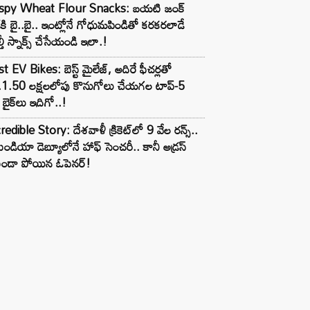
ispy Wheat Flour Snacks: బయటి జంక్
్‌కి బై..బై.. ఇంట్లోనే గోధుమపిండితో కరకరలాడే
్తీ స్నాక్స్ చేసేయండి ఇలా.!
t EV Bikes: బెస్ట్ మైలేజ్, అదిరే ఫీచర్లతో
.1.50 లక్షలలోపు కొనుగోలు చేయగల టాప్-5
బైక్‌లు ఇదిగో..!
redible Story: దేశవాళీ క్రికెట్‌లో 9 వేల రన్స్..
ిండియా డెబ్యూలోనే హాఫ్ సెంచరీ.. కానీ అడ్రస్
కుండా పోయిన ఓపెనర్!