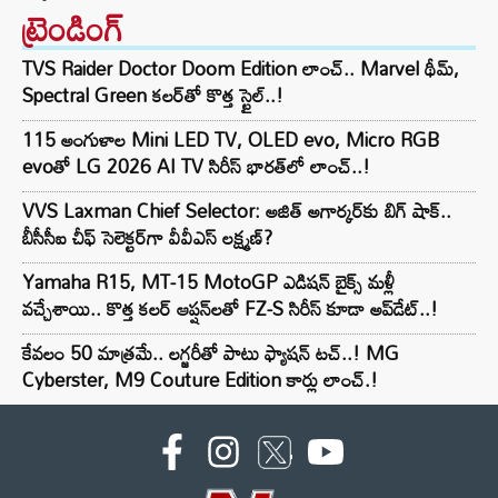
ట్రెండింగ్‌
TVS Raider Doctor Doom Edition లాంచ్.. Marvel థీమ్,
Spectral Green కలర్‌తో కొత్త స్టైల్..!
115 అంగుళాల Mini LED TV, OLED evo, Micro RGB
evoతో LG 2026 AI TV సిరీస్ భారత్‌లో లాంచ్..!
VVS Laxman Chief Selector: అజిత్ అగార్కర్‌కు బిగ్ షాక్..
బీసీసీఐ చీఫ్ సెలెక్టర్‌గా వీవీఎస్ లక్ష్మణ్?
Yamaha R15, MT-15 MotoGP ఎడిషన్ బైక్స్ మళ్లీ
వచ్చేశాయి.. కొత్త కలర్ ఆప్షన్‌లతో FZ-S సిరీస్ కూడా అప్‌డేట్..!
కేవలం 50 మాత్రమే.. లగ్జరీతో పాటు ఫ్యాషన్ టచ్..! MG
Cyberster, M9 Couture Edition కార్లు లాంచ్.!