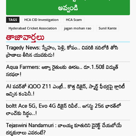
అవ్వండి
TAGS
HCA CID Investigation
HCA Scam
Hyderabad Cricket Association
jagan mohan rao
Sunil Kante
తాజావార్తలు
Tragedy News: స్నేహం, పెళ్లి, కోపం.. చివరికి నదిలోకి తోసి
ప్రాణాలు తీసిన యువకుడు!
Aqua Farmers: ఆక్వా రైతులకు ఊరట.. రూ.1.50కే విద్యుత్‌
సరఫరా!
AI పవర్‌తో iQOO Z11 ఎంట్రీ.. కొత్త డిజైన్, స్మార్ట్ ఫీచర్లపై క్లారిటీ
ఇచ్చిన కంపెనీ.!
boltt Ace 5G, Evo 4G డిజైన్ రివీల్.. ఆగస్టు 25న భారత్‌లో
లాంచ్‌కు సిద్ధం..!
Tejaswini Nandamuri : బాలయ్య కూతురిని డైరెక్ట్ చేయబోయే
దర్శకురాలు ఎవరంటే?