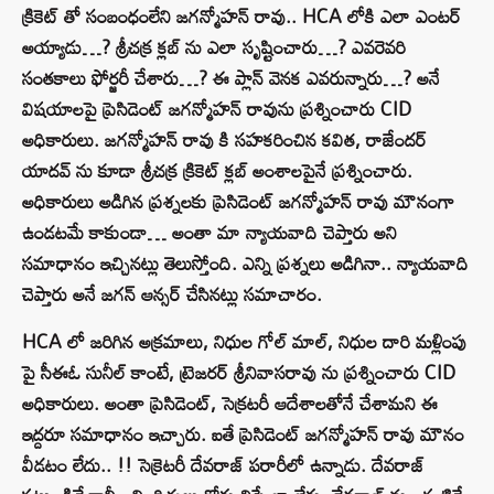
క్రికెట్ తో సంబంధంలేని జగన్మోహన్ రావు.. HCA లోకి ఎలా ఎంటర్
అయ్యాడు…? శ్రీచక్ర క్లబ్ ను ఎలా సృష్టించారు…? ఎవరెవరి
సంతకాలు ఫోర్జరీ చేశారు…? ఈ ప్లాన్ వెనక ఎవరున్నారు…? అనే
విషయాలపై ప్రెసిడెంట్ జగన్మోహన్ రావును ప్రశ్నించారు CID
అధికారులు. జగన్మోహన్ రావు కి సహకరించిన కవిత, రాజేందర్
యాదవ్ ను కూడా శ్రీచక్ర క్రికెట్ క్లబ్ అంశాలపైనే ప్రశ్నించారు.
అధికారులు అడిగిన ప్రశ్నలకు ప్రెసిడెంట్ జగన్మోహన్ రావు మౌనంగా
ఉండటమే కాకుండా… అంతా మా న్యాయవాది చెప్తారు అని
సమాధానం ఇచ్చినట్లు తెలుస్తోంది. ఎన్ని ప్రశ్నలు అడిగినా.. న్యాయవాది
చెప్తారు అనే జగన్ ఆన్సర్ చేసినట్లు సమాచారం.
HCA లో జరిగిన అక్రమాలు, నిధుల గోల్ మాల్, నిధుల దారి మళ్లింపు
పై సీఈఓ సునీల్ కాంటే, ట్రెజరర్ శ్రీనివాసరావు ను ప్రశ్నించారు CID
అధికారులు. అంతా ప్రెసిడెంట్, సెక్రటరీ ఆదేశాలతోనే చేశామని ఈ
ఇద్దరూ సమాధానం ఇచ్చారు. ఐతే ప్రెసిడెంట్ జగన్మోహన్ రావు మౌనం
వీడటం లేదు.. !! సెక్రెటరీ దేవరాజ్ పరారీలో ఉన్నాడు. దేవరాజ్