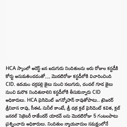
HCA స్కాంలో అరెస్ట్ ఐన ఐదుగురు నిందితులను ఆరు రోజుల కస్టడీకి
కోర్టు అనుమతించడంతో… మొదటిరోజు కస్టడీలోకి విచారించింది
CID. ఉదయం చర్లపల్లి జైలు నుంచి నలుగురు, చంచల్ గూడ జైలు
నుంచి మరొక నిందితురాలిని కస్టడీలోకి తీసుకున్నారు CID
అధికారులు. HCA ప్రెసిడెంట్ జగన్మోహన్ రావుతోపాటు.. ట్రెజరర్
శ్రీనివాస రావు, సీఈఓ సునీల్ కాంటే, శ్రీ చక్ర క్లబ్ ప్రెసిడెంట్ కవిత, క్లబ్
జనరల్ సెక్రెటరీ రాజేందర్ యాదవ్ లను మొదటిరోజు 5 గంటలపాటు
ప్రశ్నించారు అధికారులు. నిందితుల న్యాయవాదుల సమక్షంలోనే