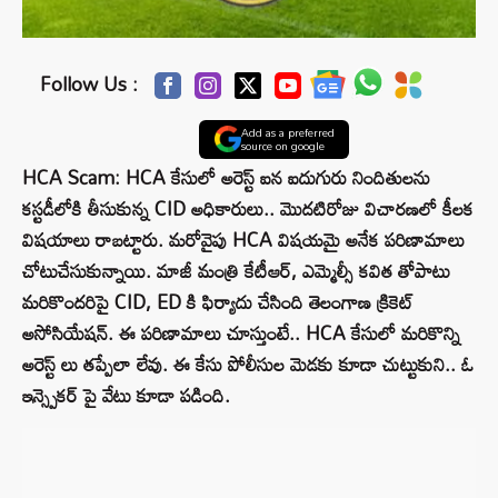
Follow Us :
Add as a preferred
source on google
HCA Scam: HCA కేసులో అరెస్ట్ ఐన ఐదుగురు నిందితులను
కస్టడీలోకి తీసుకున్న CID అధికారులు.. మొదటిరోజు విచారణలో కీలక
విషయాలు రాబట్టారు. మరోవైపు HCA విషయమై అనేక పరిణామాలు
చోటుచేసుకున్నాయి. మాజీ మంత్రి కేటీఆర్, ఎమ్మెల్సీ కవిత తోపాటు
మరికొందరిపై CID, ED కి ఫిర్యాదు చేసింది తెలంగాణ క్రికెట్
అసోసియేషన్. ఈ పరిణామాలు చూస్తుంటే.. HCA కేసులో మరికొన్ని
అరెస్ట్ లు తప్పేలా లేవు. ఈ కేసు పోలీసుల మెడకు కూడా చుట్టుకుని.. ఓ
ఇన్స్పెకర్ పై వేటు కూడా పడింది.