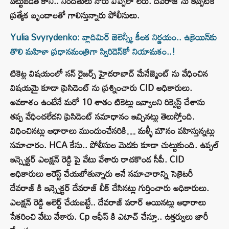
పట్టుబడితే కానీ.. నిందితులు నోరు విప్పేలా లేరు. దేవరాజ్ ను ఇప్పటికే
ప్రత్యేక బృందాలతో గాలిస్తున్నారు పోలీసులు.
Yulia Svyrydenko: వ్లాదిమిర్ జెలెన్స్కీ కీలక నిర్ణయం.. ఉక్రెయిన్‌కు
తొలి మహిళా ప్రధానమంత్రిగా స్విరిడెన్‌కో నియామకం..!
టికెట్ల విషయంలో సన్ రైజర్స్ హైదరాబాద్ మేనేజ్మెంట్ ను వేధించిన
విషయమై కూడా ప్రెసిడెంట్ ను ప్రశ్నించారు CID అధికారులు.
అవకాశం ఉంటేనే మరో 10 శాతం టికెట్లు ఇవ్వాలని రిక్వెస్ట్ చేశాను
తప్ప వేధించలేదని ప్రెసిడెంట్ సమాధానం ఇచ్చినట్లు తెలుస్తోంది.
విధించినట్లు ఆధారాలు ముందుంచేసరికి… మళ్ళీ మౌనం వహిస్తున్నట్లు
సమాచారం. HCA కేసు.. పోలీసుల మెడకు కూడా చుట్టుకుంది. ఉప్పల్
ఇన్స్పెక్టర్ ఎలక్షన్ రెడ్డి పై వేటు వేశారు రాచకొండ సీపీ. CID
అధికారులు అరెస్ట్ చేయబోతున్నారు అనే సమాచారాన్ని సెక్రెటరీ
దేవరాజ్ కి ఇన్స్పెక్టర్ దేవరాజ్ లీక్ చేసినట్లు గుర్తించారు అధికారులు.
ఎలక్షన్ రెడ్డి అలెర్ట్ చేయబట్టే.. దేవరాజ్ పరార్ అయినట్లు ఆధారాలు
సేకరించి వేటు వేశారు. Cp ఆఫీస్ కి ఎటాచ్ చేస్తూ.. ఉత్తర్వులు జారీ