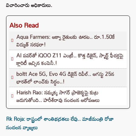
విచారించారు అధికారులు.
Also Read
Aqua Farmers: ఆక్వా రైతులకు ఊరట.. రూ.1.50కే
విద్యుత్‌ సరఫరా!
AI పవర్‌తో iQOO Z11 ఎంట్రీ.. కొత్త డిజైన్, స్మార్ట్ ఫీచర్లపై
క్లారిటీ ఇచ్చిన కంపెనీ.!
boltt Ace 5G, Evo 4G డిజైన్ రివీల్.. ఆగస్టు 25న
భారత్‌లో లాంచ్‌కు సిద్ధం..!
Harish Rao: సమ్మక్క సాగర్ ప్రాజెక్టుపై కుట్ర
జరుగుతోంది.. హరీశ్‌రావు సంచలన ఆరోపణలు
Rk Roja: రాష్ట్రంలో శాంతిభద్రతలు లేవు.. మాజీమంత్రి రోజా
సంచలన వ్యాఖ్యలు