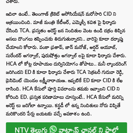
చేశారు.
ఇదిలా ఉంటే.. తెలంగాణ్ క్రికెట్ అసోసియేషన్ మరోసారి CID ని
ఆశ్రయించింది. మాజీ మంత్రి కేటీఆర్, ఎమ్మెల్సీ కవిత పై ఫిర్యాదు
చేసింది TCA. ప్రస్తుతం అరెస్ట్ ఐన నిందితుల వెంట ఉండి చక్రం తిప్పిన
అసలు దొంగలు తప్పించుకు తిరుగుతున్నారని.. వారిపై కూడా దర్యాప్తు
చేయాలని కోరారు. వంకా ప్రతాప్, జాన్ మనోజ్, అర్షద్ ఆయూబ్,
సురేందర్ అగర్వాల్, పురుషోత్తం అగర్వాల్ లపై కూడా ఫిర్యాదు చేశారు.
HCA లో కోట్ల రూపాయల దుర్వినియోగం తోపాటు.. మనీ ల్యాండరింగ్
జరిగిందని ED కి కూడా ఫిర్యాదు చేశారు TCA సెక్రటరీ గురువా రెడ్డి,
ప్రెసిడెంట్ యెండల లక్ష్మీనారాయణ. ఇప్పటికే ED కూడా CID కి లేఖ
రాసింది. HCA కేసులో పూర్తి వివరాలను తమకు ఇవ్వాలని CID ని
కోరింది ED. ప్రస్తుత పరిణామాలు చూస్తుంటే.. HCA కేసులో మరిన్ని
అరెస్ట్ లు జరిగేలా ఉన్నాయి. కస్టడీ లో ఉన్న నిందితులు నోరు విప్పితే
మరికొందరి పేర్లు బయటకు వచ్చే అవకాశం ఉంది.
NTV తెలుగు
వాట్సాప్ ఛానల్ ని ఫాలో