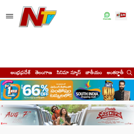
ఆంధ్రప్రదేశ్
తెలంగాణ
సినిమా న్యూస్
జాతీయం
అంతర్జాతీయం