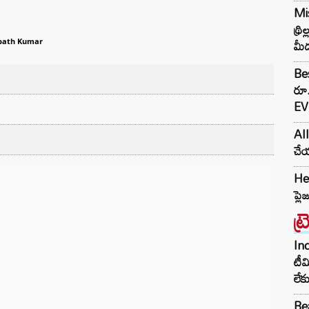
Mis
థ్ర
మీద
ath Kumar
Bes
రూ
EV 
AI
చేయ
Her
ప్ల
ట్
Inc
టీమ
లే
Bea