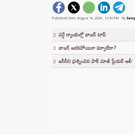
Published Date :August 16, 2024 ,
12:34 PM
By
Samp
వన్డే ర్యాంకుల్లో బాబర్‌ టాప్‌
బాబర్‌ ఆడకపోయినా ఫర్వాలేదా?
ఐసీసీని ప్రశ్నించిన పాక్ మాజీ ప్లేయర్ అలీ