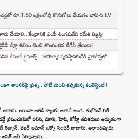
ే ఫీచర్లతో రూ.1.50 లక్షలలోపు కొనుగోలు చేయగల టాప్-5 EV
చేయాలి.. కేంద్రానికి ఎంపీ లింగమనేని రమేశ్ విజ్ఞప్తి!
పీ దీక్షా శిబిరం టెంట్ తొలగించిన టీడీపీ శ్రేణులు!
ేసులో క్లైమాక్స్.. ‘తెహల్కా’ వ్యవస్థాపకుడికి హైకోర్టులో
ంసన్‌పై ప్రశ్న.. పోటీ నుంచి తప్పుకున్న కంటెస్టెంట్‌!
ే ఆడాడు. అయినా అతడి ర్యాంకు అలానే ఉంది. శుభ్‌మన్‌ గిల్
న్డే ప్రపంచకప్‌లో రచిన్, డికాక్, హెడ్, కోహ్లీ తదితరులు అద్భుతంగా
ద్ రిజ్వాన్, ఫఖర్ జమాన్ ఒక్కో సెంచరీ బాదారు. అలాంటప్పుడు
 బసిత్ అలీ పేర్కొన్నాడు.