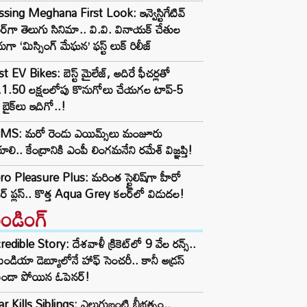
sing Meghana First Look: ఇన్వెస్టిగేటివ్
ిల్లర్‌గా తెలుగు సినిమా.. వి.వి. వినాయక్ చేతుల
ుగా ‘మిస్సింగ్ మేఘన’ ఫస్ట్ లుక్ రిలీజ్
t EV Bikes: బెస్ట్ మైలేజ్, అదిరే ఫీచర్లతో
.1.50 లక్షలలోపు కొనుగోలు చేయగల టాప్-5
బైక్‌లు ఇదిగో..!
IMS: మరో రెండు ఎయిమ్స్‌లు మంజూరు
ాలి.. కేంద్రానికి ఎంపీ లింగమనేని రమేశ్ విజ్ఞప్తి!
o Pleasure Plus: మరింత స్టైలిష్‌గా హీరో
ెజర్ ప్లస్.. కొత్త Aqua Grey కలర్‌లో విడుదల!
రెండింగ్‌
redible Story: దేశవాళీ క్రికెట్‌లో 9 వేల రన్స్..
ిండియా డెబ్యూలోనే హాఫ్ సెంచరీ.. కానీ అడ్రస్
కుండా పోయిన ఓపెనర్!
r Kills Siblings: ఎలుగుబంటి బీభత్సం..