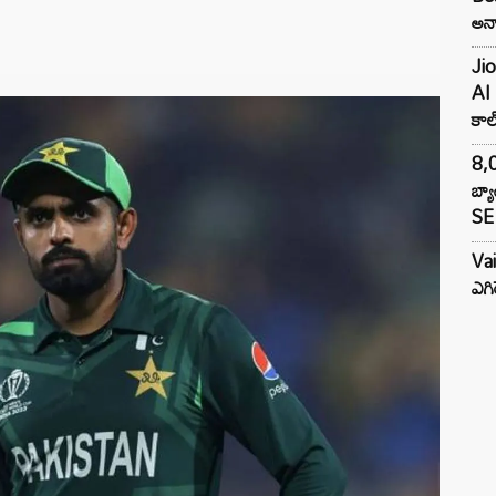
అన్న
Jio
AI 
కాల్
8,0
బ్య
SE 
Va
ఎగి