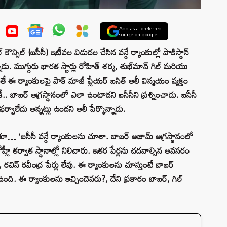
Add as a preferred
source on google
న్సిల్ (ఐసీసీ) ఇటీవల విడుదల చేసిన వన్డే ర్యాంకుల్లో పాకిస్థాన్‌
ున్నాడు. ముగ్గురు భారత స్టార్లు రోహిత్ శర్మ, శుభ్‌మాన్ గిల్ మరియు
యితే ఈ ర్యాంకులపై పాక్ మాజీ ప్లేయర్ బసిత్ అలీ విస్మయం వ్యక్తం
.. బాబర్ అగ్రస్థానంలో ఎలా ఉంటాడని ఐసీసీని ప్రశ్నించాడు. ఐసీసీ
 ఫర్వాలేదు అన్నట్లు ఉందని అలీ పేర్కొన్నాడు.
ూ… ‘ఐసీసీ వన్డే ర్యాంకులను చూశా. బాబర్ అజామ్‌ అగ్రస్థానంలో
కోహ్లీ తర్వాత స్థానాల్లో నిలిచారు. ఇతర పేర్లను చదవాల్సిన అవసరం
రచిన్ రవీంద్ర పేర్లు లేవు. ఈ ర్యాంకులను చూస్తుంటే బాబర్‌
ంది. ఈ ర్యాంకులను ఇచ్చిందెవరు?, దేని ప్రకారం బాబర్‌, గిల్