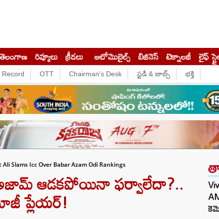
తెలంగాణ
రివ్యూలు
క్రీడలు
ఆటోమొబైల్స్
బిజినెస్‌
టెక్నాలజీ
లైఫ్ స్టై
e Record
OTT
Chairman's Desk
స్టడీ & జాబ్స్
భక్తి
త
t Ali Slams Icc Over Babar Azam Odi Rankings
జామ్‌ ఆడకపోయినా ఫర్వాలేదా?..
Viv
మాజీ ప్లేయర్!
AM
కెమ