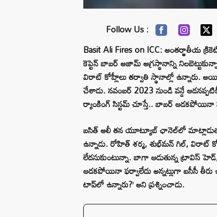
Follow Us :
Basit Ali Fires on ICC: అంతర్జాతీయ క్రికెట్ కౌ
కెప్టెన్ బాబర్‌ అజామ్‌ అగ్రస్థానాన్ని నిలబెట్టుక
విరాట్ కోహ్లీలు తర్వాతి స్థానాల్లో ఉన్నారు. అ
చేశాడు. నవంబర్ 2023 నుండి వన్డే ఆడనప్పటికీ
ర్యాంకింగ్‌ సిస్టమ్‌ చూస్తే.. బాబర్‌ ఆడకపోయినా
బసిత్ అలీ తన యూట్యూబ్ ఛానెల్‌లో మాట్లాడుత
ఉన్నాడు. రోహిత్ శర్మ, శుభ్‌మన్‌ గిల్, విరాట్ 
లేదనుకుంటున్నా. బాగా ఆడుతున్న ట్రావిస్ హెడ్, 
ఆడకపోయినా ఫర్వాలేదు అన్నట్లుగా ఐసీసీ తీరు ఉ
టాప్‌లో ఉన్నారు?’ అని ప్రశ్నించాడు.