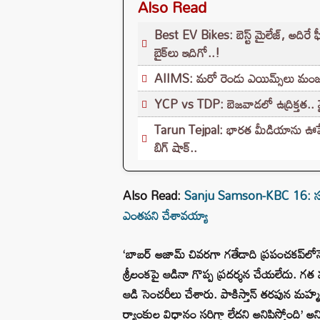
Also Read
Best EV Bikes: బెస్ట్ మైలేజ్, అదిర
బైక్‌లు ఇదిగో..!
AIIMS: మరో రెండు ఎయిమ్స్‌లు మంజూరు 
YCP vs TDP: బెజవాడలో ఉద్రిక్తత.. వైసీ
Tarun Tejpal: భారత మీడియాను ఊపేసిన క
బిగ్ షాక్..
Also Read:
Sanju Samson-KBC 16: సంజూ శా
ఎంతపని చేశావయ్యా
‘బాబర్ అజామ్‌ చివరగా గతేడాది ప్రపంచకప్‌లోన
శ్రీలంకపై ఆడినా గొప్ప ప్రదర్శన చేయలేదు. గత వ
ఆడి సెంచరీలు చేశారు. పాకిస్తాన్ తరపున మహ్మ
ర్యాంకుల విధానం సరిగ్గా లేదని అనిపిస్తోంది’ అని