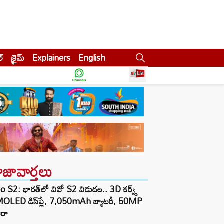
ల్
క్రైమ్
Explainers
English
ాజావార్తలు
o S2: భారత్‌లో వివో S2 విడుదల.. 3D కర్వ్డ్
OLED డిస్‌ప్లే, 7,050mAh బ్యాటరీ, 50MP
ెరా