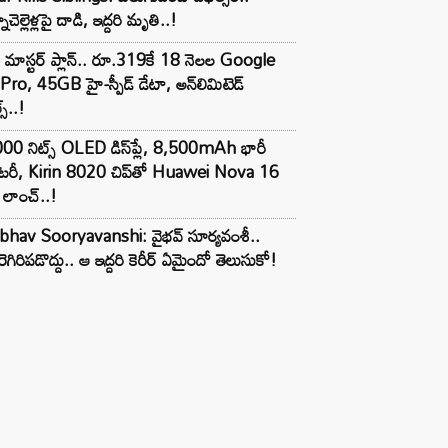
ాచెల్లెళ్లపై దాడి, ఇద్దరి మృతి..!
 మాస్టర్ ప్లాన్.. రూ.319కే 18 నెలల Google
Pro, 45GB హై-స్పీడ్ డేటా, అన్⁭లిమిటెడ్
స్..!
00 నిట్స్ OLED డిస్‌ప్లే, 8,500mAh భారీ
ాటరీ, Kirin 8020 చిప్‌తో Huawei Nova 16
లాంచ్..!
ibhav Sooryavanshi: వైభవ్ సూర్యవంశీ..
రెగిరిపడొద్దు.. ఆ ఇద్దరి కెరీర్ ఏమైందో తెలుసుకో!