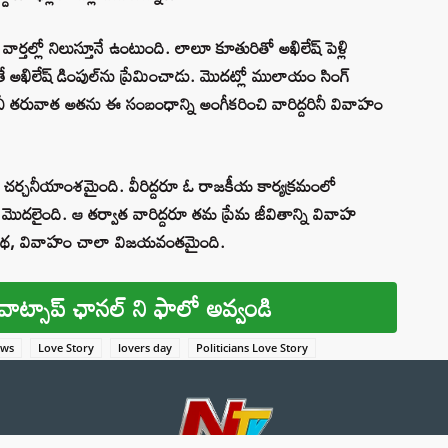
ార్తల్లో నిలుస్తూనే ఉంటుంది. లాలూ కూతురితో అఖిలేష్ పెళ్లి
ఖిలేష్ డింపుల్‌ను ప్రేమించాడు. మొదట్లో ములాయం సింగ్
నీ తరువాత అతను ఈ సంబంధాన్ని అంగీకరించి వారిద్దరినీ వివాహం
లా చర్చనీయాంశమైంది. వీరిద్దరూ ఓ రాజకీయ కార్యక్రమంలో
ేమ మొదలైంది. ఆ తర్వాత వారిద్దరూ తమ ప్రేమ జీవితాన్ని వివాహ
ేమకథ, వివాహం చాలా విజయవంతమైంది.
వాట్సాప్ ఛానల్ ని ఫాలో అవ్వండి
ews
Love Story
lovers day
Politicians Love Story