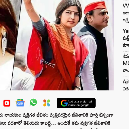
VV
అగా
లక్ష
Ya
మళ్
కూడ
కేవ
MG
లాం
Aji
ఎసర
Add as a preferred
source on google
కుల వ్యక్తిగత జీవితం వృత్తిపరమైన జీవితానికి పూర్తి భిన్నంగా
లు పడతారో తెలియదు కాబట్టి… అందుకే తమ వ్యక్తిగత జీవితానికి