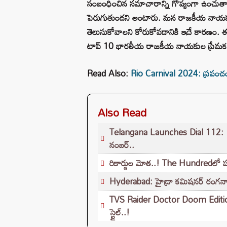
సంబంధించిన సమాచారాన్ని గోప్యంగా ఉంచుతారు.
పెరుగుతుందని అంటారు. మన రాజకీయ నాయకు
తెలుసుకోవాలని కోరుకోవడానికి ఇదే కారణం. ఈ 
టాప్ 10 భారతీయ రాజకీయ నాయకుల ప్రేమకథల
Read Also:
Rio Carnival 2024: ప్రపంచంలోన
Also Read
Telangana Launches Dial 112: 100కు 
నంబర్..
రికార్డుల మోత..! The Hundredలో పరు
Hyderabad: హైడ్రా కమిషనర్ రంగనాథ్
TVS Raider Doctor Doom Edition 
స్టైల్..!