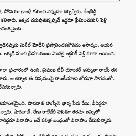
నియా గాంధీ గురించి ఎప్పుడూ చర్చిస్తారు. కేంబ్రిడ్జి
ిశారు. ఇక్కడ చదువుతున్నప్పుడే ఇద్దరూ ప్రేమించుకుని పెళ్లి
ిజయవంతమైంది.
డినప్పుడు సుశీల్ మోడీని ప్రస్తావించకపోవడం అసాధ్యం. ఆయన
శారు. అక్కడి నుంచి ప్రేమాయణం మొదలై ఇద్దరికీ పెళ్లి కూడా అయింది.
థ చాలా ప్రచారంలో ఉంది. ప్రముఖ టీవీ యాంకర్ అమృతా రాయ్ తన
్లడించారు. ఆ తర్వాత ఈ విషయంపై రాజకీయాలు జోరుగా సాగడంతో..
ేసుకున్నారు.
ీయాంశమైంది. షానవాజ్ హుస్సేన్ భార్య పేరు రేణు. వీరిద్దరూ
ున్నారు. షానవాజ్, రేణు కాలేజీకి వెళుతూ తరచూ బస్సులో
ారిద్దరూ వివాహం అనే పవిత్ర బంధంలో వివాహం చేసుకున్నారు.