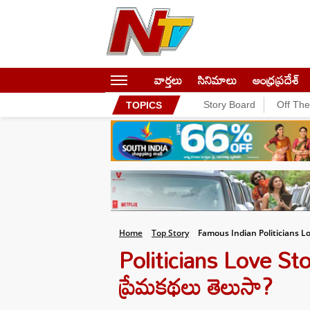
వార్తలు
సినిమాలు
ఆంధ్రప్రదేశ్
Story Board
Off Th
TOPICS
Home
Top Story
Famous Indian Politicians L
Politicians Love St
ప్రేమకథలు తెలుసా?