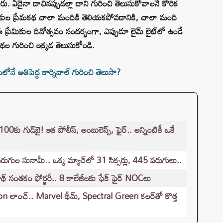
 ఏదైనా దాచినప్పుడల్లా దాని గురించి తెలుసుకోవాలనే కోరిక
ల ప్రేమకథ చాలా మందికి తెలియకపోవడానికి, చాలా మంది
ప్రేమికుల దినోత్సవం సందర్భంగా, ఎప్పుడూ లైమ్ లైట్‌లో ఉండే
 గురించి ఇక్కడ తెలుసుకోండి.
ే అతిపెద్ద కార్నివాల్ గురించి తెలుసా?
గుడ్‌బై! ఇక పోలీస్, అంబులెన్స్, ఫైర్.. అన్నింటికీ ఒకే
గుల సునామీ.. ఒక్క మ్యాచ్‌లో 31 సిక్సర్లు, 445 పరుగులు..
 సంతకం ఫోర్జరీ.. 8 కాలేజీలకు ఫేక్ ఫైర్ NOCలు
లాంచ్.. Marvel థీమ్, Spectral Green కలర్‌తో కొత్త