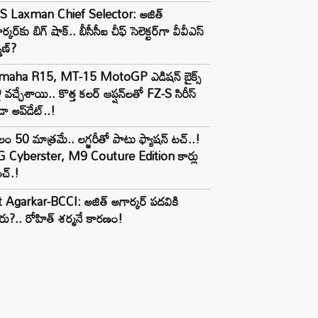
S Laxman Chief Selector: అజిత్
ర్కర్‌కు బిగ్ షాక్.. బీసీసీఐ చీఫ్ సెలెక్టర్‌గా వీవీఎస్
్మణ్?
maha R15, MT-15 MotoGP ఎడిషన్ బైక్స్
లీ వచ్చేశాయి.. కొత్త కలర్ ఆప్షన్‌లతో FZ-S సిరీస్
ా అప్‌డేట్..!
లం 50 మాత్రమే.. లగ్జరీతో పాటు ఫ్యాషన్ టచ్..!
 Cyberster, M9 Couture Edition కార్లు
చ్.!
t Agarkar-BCCI: అజిత్ అగార్కర్ పదవికి
ు?.. రోహిత్ శర్మనే కారణం!