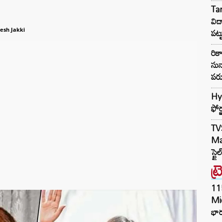
Ta
విద
పట్
esh Jakki
రి
సున
పరు
Hy
ఫోర
TV
Mar
స్టై
ట్
11
Mi
భార