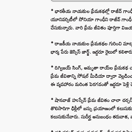
* భారతీయ నాయకుల ప్రేమకథల్లో రాజీవ్ గాంధీ, సో
యూనివర్సిటీలో సోనియా గాంధీని రాజీవ్ గాంధీ కల
చేసుకున్నారు. వారి ప్రేమ జీవితం పూర్తిగా వ
* రాజకీయ నాయకుల ప్రేమకథల గురించి మాట్లా
భార్య పేరు జెస్సిస్ జార్జ్. ఇద్దరూ రైలులో కలి
* దిగ్విజయ్ సింగ్, అమృతా రాయ్‌ల ప్రేమక
ప్రేమ జీవితాన్ని సోషల్ మీడియా ద్వారా వెల
ఈ వ్యవహారం మరింత పెరగడంతో ఇద్దరూ పెళ్లి చ
* షానవాజ్ హుస్సేన్ ప్రేమ జీవితం చాలా చర్చన
తొలిసారిగా ఢిల్లీలో బస్సు ప్రయాణంలో కలుసుక
కలుసుకునేవారు. సుదీర్ఘ అనుబంధం తరువాత, వ