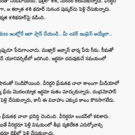
తో నిండిపోయింది. ఢిల్లీలో శశి, సునంద కలుసుకున్నారు. వీరిద్దరి
 ఆ తర్వాత శశి థరూర్ సునంద పుష్కర్‌ను పెళ్లి చేసుకున్నారు.
ధ్యత శశిథరూర్‌పై పడింది.
ు ఇంట్లోనే ఇలా ప్లాన్ చేయండి.. మీ లవర్ ఇంప్రెస్ అయ్యేలా..
ల్లప్పుడూ పేరుగాంచాడు. ముఖ్తార్ అబ్బాస్ భార్య పేరు సీమ. సీమతో
బాద్ యూనివర్సిటీలో జరిగింది. ఇద్దరూ చదువుకునే సమయంలో
షాదంతో నిండిపోయింది. వీరిద్దరి ప్రేమకథ చాలా కాలంగా మీడియాలో
మధ్య ప్రేమ మొదలయ్యాక ఇద్దరూ మతం మార్చుకున్నారు. చంద్రమోహన్
పెళ్లి చేసుకున్నారు, కానీ ఈ వివాహం ఎక్కువ కాలం కొనసాగలేదు.
్రేమకథ చాలా ప్రసిద్ధి చెందింది. వీరిద్దరూ లండన్‌లో కలిశారు.
తే వీరిద్దరూ పెళ్లి విషయంలో తీవ్ర వ్యతిరేకత ఎదుర్కోవాల్సి
ూ ఢిల్లీలో పెళ్లి చేసుకున్నారు.