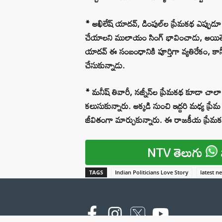
* అఖిలేష్ యాదవ్, డింపుల్‌ల ప్రేమకథ ఎప్పుడూ వ
చేయాలని ములాయం సింగ్ భావించాడు, అయితే అ
యాదవ్ ఈ సంబంధానికి పూర్తిగా వ్యతిరేకం, కా
చేసుకున్నాడు.
* మనీష్ తివారీ, నజ్నీన్‌ల ప్రేమకథ కూడా చా
కలుసుకున్నారు. అక్కడి నుంచి ఇద్దరి మధ్య ప్ర
జీవితంగా మార్చుకున్నారు. ఈ రాజకీయ ప్ర
NTV తెలుగు
TAGS
Indian Politicians Love Story
latest n