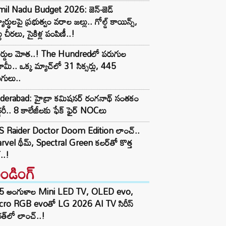
mil Nadu Budget 2026: జెన్-జెడ్
్యార్థులపై ప్రభుత్వం వరాల జల్లు.. గోల్డ్ కాయిన్స్,
టు చీరలు, సైకిళ్ల పంపిణీ..!
కార్డుల మోత..! The Hundredలో పరుగుల
ామీ.. ఒక్క మ్యాచ్‌లో 31 సిక్సర్లు, 445
గులు..
derabad: హైడ్రా కమిషనర్ రంగనాథ్ సంతకం
్జరీ.. 8 కాలేజీలకు ఫేక్ ఫైర్ NOCలు
S Raider Doctor Doom Edition లాంచ్..
vel థీమ్, Spectral Green కలర్‌తో కొత్త
ల్..!
రెండింగ్‌
5 అంగుళాల Mini LED TV, OLED evo,
cro RGB evoతో LG 2026 AI TV సిరీస్
త్‌లో లాంచ్..!