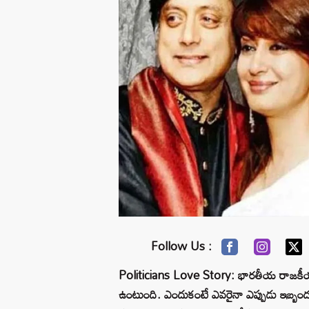
Follow Us :
Politicians Love Story: భారతీయ రాజకీయ నాయ
ఉంటుంది. ఎందుకంటే ఎవరైనా ఎప్పుడు ఇబ్బందు