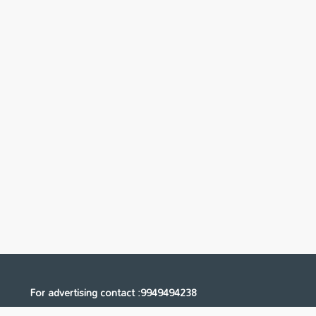
For advertising contact :9949494238
Email: digital@ntvnetwork.com