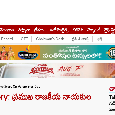
తెలంగాణ
రివ్యూలు
క్రీడలు
ఆటోమొబైల్స్
బిజినెస్‌
టెక్నాలజీ
లైఫ్ స్టై
e Record
OTT
Chairman's Desk
స్టడీ & జాబ్స్
భక్తి
త
ove Story On Valentines Day
ory: ప్రముఖ రాజకీయ నాయకుల
Te
గుడ
నంబ