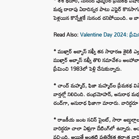
* శశి థరూర్, సునంద పుష్కర్‌ల ప్రేమకథ విషాదం
మధ్య దాదాపు ఏడాదిన్నర పాటు ఎఫైర్ కొనసాగగా,
పెళ్లయిన కొన్నేళ్లకే సునంద చనిపోయింది. ఆ బా
Read Also:
Valentine Day 2024: ప్రేమికుల
* ముఖ్తార్ అబ్బాస్ నఖ్వీ తన సాధారణ శైలికి ఎ
ముఖ్తార్ అబ్బాస్ నఖ్వీ తొలి సమావేశం అలహా
ప్రేమించి 1983లో పెళ్లి చేసుకున్నారు.
* చాంద్ మహ్మద్, ఫిజా మహ్మద్‌ల ప్రేమకథ వి
వార్తల్లో నిలిచింది. చంద్రమోహన్, అనురాధ 
చంద్‌గా, అనురాధ ఫిజాగా మారారు. వారిద్దరూ 
* రాజకీయ జంట సచిన్ పైలట్, సారా అబ్దుల్లాల ప
వారిద్దరూ చాలా ఏళ్లుగా డేటింగ్‌లో ఉన్నారు. అయి
వచ్చింది. అయితే అంతటి వ్యతిరేకత తర్వాత వారిద్దర