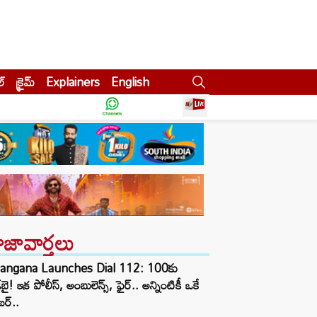
ల్
క్రైమ్
Explainers
English
ాజావార్తలు
langana Launches Dial 112: 100కు
్‌బై! ఇక పోలీస్, అంబులెన్స్, ఫైర్.. అన్నింటికీ ఒకే
ర్..