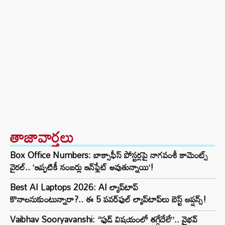
తాజావార్తలు
Box Office Numbers: బాక్సాఫీస్ పోస్టర్లపై నాగవంశీ కామెంట్స్
వైరల్.. ‘ఇప్పటికీ నంబర్లు ఇన్‌ఫ్లేట్ అవుతున్నాయి’!
Best AI Laptops 2026: AI ల్యాప్‌టాప్
కొనాలనుకుంటున్నారా?.. ఈ 5 పవర్‌ఫుల్ ల్యాప్‌టాప్‌లు బెస్ట్ ఆప్షన్స్!
Vaibhav Sooryavanshi: “ఫుడ్ విషయంలో తగ్గేదేలే”.. వైభవ్