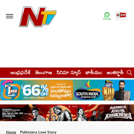
ఆంధ్రప్రదేశ్
తెలంగాణ
సినిమా న్యూస్
జాతీయం
అంతర్జాతీయం
Home
Politicians Love Story