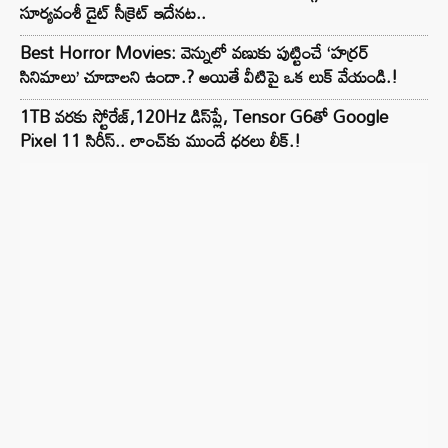
సూర్యవంశీ డైట్ సీక్రెట్ ఇదేనట..
Best Horror Movies: వెన్నులో వణుకు పుట్టించే ‘హర్రర్
సినిమాలు’ చూడాలని ఉందా.? అయితే వీటిపై ఒక లుక్ వేయండి.!
1TB వరకు స్టోరేజ్,120Hz డిస్‌ప్లే, Tensor G6తో Google
Pixel 11 సిరీస్.. లాంచ్⁭కు ముందే ధరలు లీక్.!