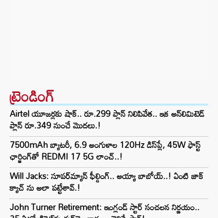
ట్రెండింగ్‌
Airtel యూజర్లకు షాక్.. రూ.299 ప్లాన్ నిలిపివేత.. ఇక అన్‌లిమిటెడ్
ప్లాన్ రూ.349 నుంచే మొదలు.!
7500mAh బ్యాటరీ, 6.9 అంగుళాల 120Hz డిస్‌ప్లే, 45W ఫాస్ట్
ఛార్జింగ్‌తో REDMI 17 5G లాంచ్..!
Will Jacks: సూపర్‌మ్యాన్ ఫీల్డింగ్.. అయ్యా బాబోయ్..! ఏంటి జాక్
క్యాచ్ ను అలా పట్టేశావ్.!
John Turner Retirement: ఇంగ్లండ్ స్టార్ సంచలన నిర్ణయం..