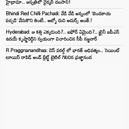
హైడ్రామా.. ఆస్పత్రిలో చైర్మన్ చలసాని!
Bhindi Red Chilli Pachadi: వేడి వేడి అన్నంలో ‘బెండకాయ
పచ్చడి’ వేసుకొని తింటే.. అబ్బో రుచి అదుర్స్ అంతే.!
Hyderabad: ఆ కత్తి ఎక్కడుంది?.. ఐఫోన్ ఏమైంది?.. ట్రైనీ ఐపీఎస్
ఉదయ్ కృష్ణారెడ్డిని స్వయంగా విచారించిన సీపీ సజ్జనార్‌
R Praggnanandhaa: చెస్ వరల్డ్ లో భారత్ ఆధిపత్యం.. సెయింట్
లూయిస్ రాపిడ్ అండ్ బ్లిట్జ్ టైటిల్ గెలిచిన ప్రజ్ఞానంద