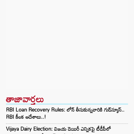
తాజావార్తలు
RBI Loan Recovery Rules: లోన్ తీసుకున్నవారికి గుడ్‌న్యూస్..
RBI కీలక ఆదేశాలు..!
Vijaya Dairy Election: విజయ డెయిరీ ఎన్నికపై టీడీపీలో