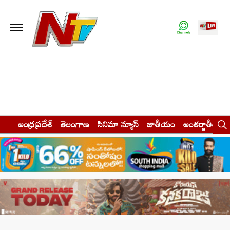
ఆంధ్రప్రదేశ్
తెలంగాణ
సినిమా న్యూస్
జాతీయం
అంతర్జాతీయం