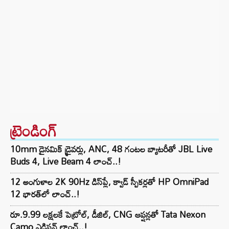
ట్రెండింగ్‌
10mm డైనమిక్ డ్రైవర్లు, ANC, 48 గంటల బ్యాటరీతో JBL Live
Buds 4, Live Beam 4 లాంచ్..!
12 అంగుళాల 2K 90Hz డిస్‌ప్లే, క్వాడ్ స్పీకర్లతో HP OmniPad
12 భారత్‌లో లాంచ్..!
రూ.9.99 లక్షలకే పెట్రోల్, డీజిల్, CNG ఆప్షన్లతో Tata Nexon
Camo ఎడిషన్ లాంచ్..!