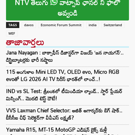
NTV తెలుగు
వాట్సాప్ ఛానల్ ని ఫాలో
అవ్వండి
TAGS
davos
Economic Forum Summit
india
Switzerland
WEF
తాజావార్తలు
Jana Nayagan : బాక్సాఫీస్ డిజాస్టర్‌గా విజయ్ ‘జన నాయగన్’..
డిస్ట్రిబ్యూటర్లకు భారీ నష్టాలు
115 అంగుళాల Mini LED TV, OLED evo, Micro RGB
evoతో LG 2026 AI TV సిరీస్ భారత్‌లో లాంచ్..!
IND vs SL Test: శ్రీలంకలో టీమిండియా ల్యాండ్.. స్టార్ ప్లేయర్
మిస్సింగ్.. మొదటి టెస్ట్ డౌటే!
VVS Laxman Chief Selector: అజిత్ అగార్కర్‌కు బిగ్ షాక్..
బీసీసీఐ చీఫ్ సెలెక్టర్‌గా వీవీఎస్ లక్ష్మణ్?
Yamaha R15, MT-15 MotoGP ఎడిషన్ బైక్స్ మళ్లీ