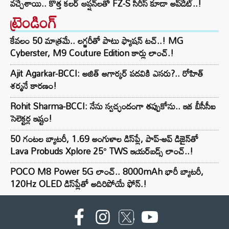
వచ్చేశాయి.. కొత్త కలర్ ఆప్షన్‌లతో FZ-S సిరీస్ కూడా అప్‌డేట్..!
ట్రెండింగ్‌
కేవలం 50 మాత్రమే.. లగ్జరీతో పాటు ఫ్యాషన్ టచ్..! MG
Cyberster, M9 Couture Edition కార్లు లాంచ్.!
Ajit Agarkar-BCCI: అజిత్ అగార్కర్ పదవికి ఎసరు?.. రోహిత్
శర్మనే కారణం!
Rohit Sharma-BCCI: నేను స్వచ్ఛందంగా తప్పుకోను.. ఇక బీసీసీఐ
సెలెక్టర్ల ఇష్టం!
50 గంటల బ్యాటరీ, 1.69 అంగుళాల డిస్‌ప్లే, పాప్-అప్ డిజైన్‌తో
Lava Probuds Xplore 25° TWS ఇయర్‌బడ్స్ లాంచ్..!
POCO M8 Power 5G లాంచ్.. 8000mAh భారీ బ్యాటరీ,
120Hz OLED డిస్‌ప్లేతో అదిరిపోయే ఫోన్.!