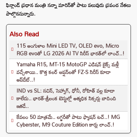
ఫిన్లాండ్ ప్రధాన మంత్రి సన్నా మారిన్‌తో పాటు పలువురు ప్రపంచ నేతలు
పాల్గొననున్నారు.
Also Read
115 అంగుళాల Mini LED TV, OLED evo, Micro
RGB evoతో LG 2026 AI TV సిరీస్ భారత్‌లో లాంచ్..!
Yamaha R15, MT-15 MotoGP ఎడిషన్ బైక్స్ మళ్లీ
వచ్చేశాయి.. కొత్త కలర్ ఆప్షన్‌లతో FZ-S సిరీస్ కూడా
అప్‌డేట్..!
IND vs SL: సచిన్, సెహ్వాగ్, ధోనీ, రోహిత్‌ వల్ల కూడా
కాలేదు.. భారత్-శ్రీలంక టెస్టుల్లో అత్యధిక సిక్సర్లు బాదింది
ఇతడే..
కేవలం 50 మాత్రమే.. లగ్జరీతో పాటు ఫ్యాషన్ టచ్..! MG
Cyberster, M9 Couture Edition కార్లు లాంచ్.!