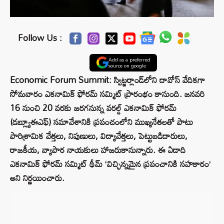
Follow Us :
Add as a preferred
source on google
Economic Forum Summit: స్విట్జర్లాండ్‌లోని దావోస్ వేదికగా
సోమవారం ఎకనామిక్ ఫోరమ్ సమ్మిట్ ప్రారంభం కానుంది. జనవరి
16 నుంచి 20 వరకు జరగనున్న వరల్డ్ ఎకనామిక్ ఫోరమ్
(డబ్ల్యూఈఎఫ్) సమావేశానికి ప్రపంచంలోని ముఖ్యనేతలతో పాటు
పారిశ్రామిక వేత్తలు, నిపుణులు, విద్యావేత్తలు, పెట్టుబడిదారులు,
రాజకీయ, వ్యాపార నాయకులు హాజరుకానున్నారు. ఈ ఏడాది
ఎకనామిక్ ఫోరమ్ సమ్మిట్ థీమ్‌ ‘విచ్ఛిన్నమైన ప్రపంచానికి సహకారం’
అని నిర్ణయించారు.