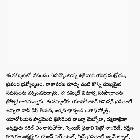
ఈ సమ్మిట్‌లో ప్రపంచం ఎదుర్కొంటున్న ఉక్రెయిన్ యుద్ధ సంక్షోభం,
ప్రపంచ ద్రవ్యోల్బణం, వాతావరణ మార్పు వంటి కొన్ని ముఖ్యమైన
సమస్యలను చర్చించనున్నారు. ఈ సమ్మిట్‌ వినూత్న పరిష్కారాలను
ప్రోత్సహించనున్నారు. ఈ సమ్మిట్‌కు యూరోపియన్ కమిషన్ ప్రెసిడెంట్
ఉర్సులా వాన్ డెర్ లేయన్, జర్మన్ ఛాన్సలర్ ఒలాఫ్ స్కోల్జ్,
యూరోపియన్ పార్లమెంట్ ప్రెసిడెంట్ రాబర్టా మెట్సోలా, దక్షిణాఫ్రికా
అధ్యక్షుడు సిరిల్ ఎం రామఫోసా, స్పెయిన్ ప్రధాని పెడ్రో శాంచెజ్, దక్షిణ
కొరియా అధ్యక్షుడు యూన్ సుక్-యోల్, స్విస్ ప్రెసిడెంట్ అలైన్ బెర్సెట్,