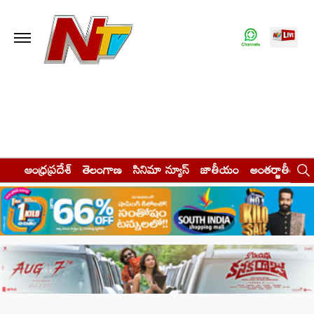
ఆంధ్రప్రదేశ్
తెలంగాణ
సినిమా న్యూస్
జాతీయం
అంతర్జాతీయం