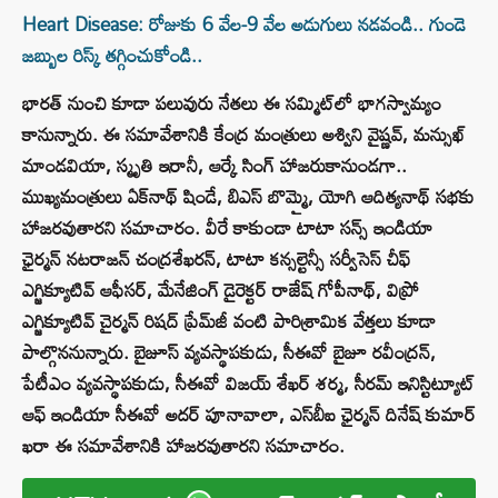
Heart Disease: రోజుకు 6 వేల-9 వేల అడుగులు నడవండి.. గుండె
జబ్బుల రిస్క్ తగ్గించుకోండి..
భారత్‌ నుంచి కూడా పలువురు నేతలు ఈ సమ్మిట్‌లో భాగస్వామ్యం
కానున్నారు. ఈ సమావేశానికి కేంద్ర మంత్రులు అశ్విని వైష్ణవ్, మన్సుఖ్
మాండవియా, స్మృతి ఇరానీ, ఆర్కే సింగ్ హాజరుకానుండగా..
ముఖ్యమంత్రులు ఏక్‌నాథ్ షిండే, బిఎస్ బొమ్మై, యోగి ఆదిత్యనాథ్ సభకు
హాజరవుతారని సమాచారం. వీరే కాకుండా టాటా సన్స్ ఇండియా
ఛైర్మన్ నటరాజన్ చంద్రశేఖరన్, టాటా కన్సల్టెన్సీ సర్వీసెస్ చీఫ్
ఎగ్జిక్యూటివ్ ఆఫీసర్, మేనేజింగ్ డైరెక్టర్ రాజేష్ గోపీనాథ్, విప్రో
ఎగ్జిక్యూటివ్ చైర్మన్ రిషద్ ప్రేమ్‌జీ వంటి పారిశ్రామిక వేత్తలు కూడా
పాల్గొననున్నారు. బైజూస్ వ్యవస్థాపకుడు, సీఈవో బైజూ రవీంద్రన్,
పేటీఎం వ్యవస్థాపకుడు, సీఈవో విజయ్ శేఖర్ శర్మ, సీరమ్ ఇనిస్టిట్యూట్
ఆఫ్ ఇండియా సీఈవో అదర్ పూనావాలా, ఎస్‌బీఐ ఛైర్మన్ దినేష్ కుమార్
ఖరా ఈ సమావేశానికి హాజరవుతారని సమాచారం.