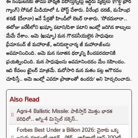
ఈ సంఘటనకు తాము బాధ్యత వహిస్తున్నట్లు ఇద్దరు వ్యక్తులు (గోల్డీ బ్రార్
గ్యాంగ్) సోషల్ మీడియాలో ఓ పోస్ట్‌ చేశారు. వీరేంద్ర చరణ్, మహేంద్ర
శరణ్ (దేలానా) అనే పేర్లతో హిందీలో లెటర్ రాశారు. ‘సోదరులారా..
ఈరోజు బరేలీలోని ఖుష్బూ పటాని/దిశా పటాని ఇంట్లో జరిగిన కాల్పులు
మేమే చేశాం. ఆమె (ఖుష్బూ) మన గౌరవనీయులైన సాధువులు
ప్రేమానంద్ జీ మహారాజ్, అనిరుద్ధాచార్య జీ మహారాజ్‌లను
అవమానించింది. ఆమె మన సనాతన ధర్మాన్ని కించపరచడానికి
ప్రయత్నించింది. మన సాధువులను అవమానించడం మేం సహించం.
ఇది కేవలం ట్రైలర్ మాత్రమే. మరోసారి మన మతం పట్ల అగౌరవం
చూపిస్తే.. ఆమె ఇంట్లో ఎవరూ ప్రాణాలతో ఉండరు’ అని హెచ్చరించారు.
Also Read
Agni-4 Ballistic Missile: పాకిస్తాన్ మొత్తం భారత
పరిధిలో.. అగ్ని-4 మిస్సైల్ సక్సెస్..
Forbes Best Under a Billion 2026: చైనాకు ఒక్క
అడుగు దూరంలో భారత్.. ఫోర్బ్స్ జాబితాలో టాప్-200లో