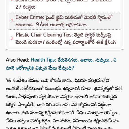
27 సంస్థలు
Cyber Crime: సైబర్ క్రైమ్ పనితీరులో మొదటి స్థానంలో
తెలంగాణ.. 9 కీలక అంశాల్లో అగ్రగామిగా..
Plastic Chair Cleaning Tips: తెల్లటి ప్లాస్టిక్ కుర్చీలపై
మొండి మరకలా? వంటింట్లో ఉన్న పదార్థాలతోనే ఈజీ క్లీనింగ్
Also Read:
Health Tips: వేరుశెనగలు, ఆవాలు, నువ్వులు.. ఏ
నూనె ఆరోగ్యానికి ఎక్కువ మేలు చేస్తుంది?
‘ఈ సందేశం కేవలం ఆమె కోసమే కాదు.. సినిమా పరిశ్రమలోని
అందరికి. నటీనటులతో సంబంధం ఉన్నవారికి కూడా. భవిష్యత్తులో మన
మతం, సాధువులకు వ్యతిరేకంగా ఎవరైనా ఇలాంటి అవమానకరమైన
చర్యకు పాల్పడితే.. దాని పరిణామాలను ఎదుర్కోవడానికి సిద్ధంగా
ఉండాలి. మన మతాన్ని రక్షించుకోవడానికి మేము ఎంతకైనా తెగిస్తాం.
మేము అస్సలు వెనక్కి తగ్గం. మా మతం, సమాజంను రక్షించడమే మా
ప్రథమ కర్తవ్యం’ అని సోషల్ మీడియాలో పోస్టులో హెచ్చరించారు.