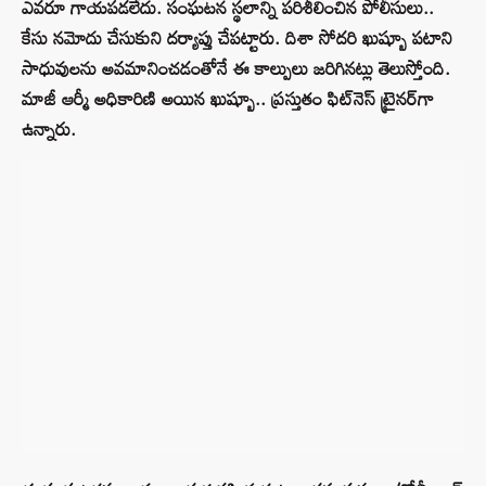
ఎవరూ గాయపడలేదు. సంఘటన స్థలాన్ని పరిశీలించిన పోలీసులు..
కేసు నమోదు చేసుకుని దర్యాప్తు చేపట్టారు. దిశా సోదరి ఖుష్బూ పటాని
సాధువులను అవమానించడంతోనే ఈ కాల్పులు జరిగినట్లు తెలుస్తోంది.
మాజీ ఆర్మీ అధికారిణి అయిన ఖుష్బూ.. ప్రస్తుతం ఫిట్‌నెస్‌ ట్రైనర్‌గా
ఉన్నారు.