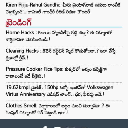
Kiren Rijiju-Rahul Gandhi: ‘మీరు ప్రయాగ్‌రాజ్ బదులు రాంచీకి
వెళ్లాల్సింది’.. రాహుల్ గాంధీకి కిరణ్ రిజిజు కౌంటర్
ట్రెండింగ్‌
Home Hacks : కడాయి హ్యాండిల్‌పై గట్టి జిడ్డా? ఈ చిట్కాలతో
కొత్తదానిలా మెరిపించండి.!
Cleaning Hacks : కిచెన్ డస్ట్‌బిన్ స్మెల్ కొడుతోందా.? ఇలా చేస్తే
క్షణాల్లో క్లీన్.!
Pressure Cooker Rice Tips: కుక్కర్‌లో అన్నం పర్ఫెక్ట్‌గా
రావాలంటే ఇదే సీక్రెట్.!
19.62kmpl మైలేజ్, 150hp టర్బో ఇంజిన్‌తో Volkswagen
Virtus Anniversary ఎడిషన్ లాంచ్.. ధర, ఫీచర్లు ఇవే.!
Clothes Smell: వర్షాకాలంలో బట్టల నుంచి దుర్వాసనా.? ఈ
సింపుల్ చిట్కాలతో చెక్ పెట్టండి ఇలా.!