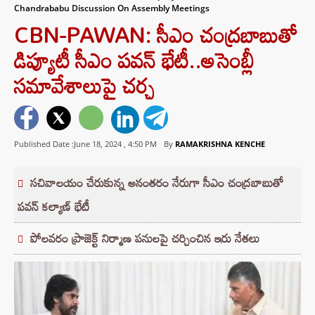
Chandrababu Discussion On Assembly Meetings
CBN-PAWAN: సీఎం చంద్రబాబుతో
డిప్యూటీ సీఎం పవన్‌ భేటీ..అసెంబ్లీ
సమావేశాలుపై చర్చ
Published Date :June 18, 2024 ,
4:50 PM
By
RAMAKRISHNA KENCHE
సచివాలయం చేరుకున్న అనంతరం నేరుగా సీఎం చంద్రబాబుతో
పవన్ కల్యాణ్ భేటీ
పోలవరం ప్రాజెక్ట్‌ నిర్మాణ పనులపై చర్చించిన ఇరు నేతలు