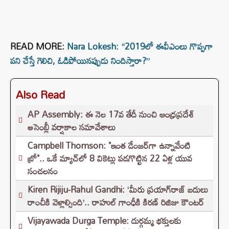
READ MORE:
Nara Lokesh: “2019లో ఈవీఎంలు గొప్పగా
పని చేస్తే గెలిచి, ఓడిపోయినప్పుడు నిందిస్తారా?”
Also Read
AP Assembly: ఈ నెల 17వ తేదీ నుంచి ఆంధ్రప్రదేశ్
అసెంబ్లీ వర్షాకాల సమావేశాలు
Campbell Thomson: "ఇంత డేంజర్‌గా ఉన్నావేంటి
బ్రో".. ఒకే మ్యాచ్‌లో 8 వికెట్లు పడగొట్టిన 22 ఏళ్ల యువ
సంచలనం
Kiren Rijiju-Rahul Gandhi: ‘మీరు ప్రయాగ్‌రాజ్ బదులు
రాంచీకి వెళ్లాల్సింది’.. రాహుల్ గాంధీకి కిరణ్ రిజిజు కౌంటర్
Vijayawada Durga Temple: దుర్గమ్మ భక్తులకు