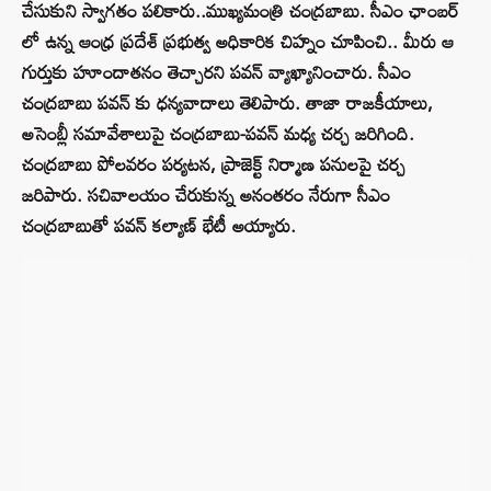
చేసుకుని స్వాగతం పలికారు..ముఖ్యమంత్రి చంద్రబాబు. సీఎం ఛాంబర్
లో ఉన్న ఆంధ్ర ప్రదేశ్ ప్రభుత్వ అధికారిక చిహ్నం చూపించి.. మీరు ఆ
గుర్తుకు హూందాతనం తెచ్చారని పవన్ వ్యాఖ్యానించారు. సీఎం
చంద్రబాబు పవన్ కు ధన్యవాదాలు తెలిపారు. తాజా రాజకీయాలు,
అసెంబ్లీ సమావేశాలుపై చంద్రబాబు-పవన్ మధ్య చర్చ జరిగింది.
చంద్రబాబు పోలవరం పర్యటన, ప్రాజెక్ట్‌ నిర్మాణ పనులపై చర్చ
జరిపారు. సచివాలయం చేరుకున్న అనంతరం నేరుగా సీఎం
చంద్రబాబుతో పవన్ కల్యాణ్ భేటీ అయ్యారు.