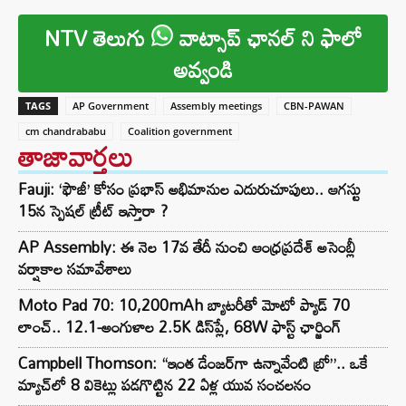
NTV తెలుగు
వాట్సాప్ ఛానల్ ని ఫాలో
అవ్వండి
TAGS
AP Government
Assembly meetings
CBN-PAWAN
cm chandrababu
Coalition government
తాజావార్తలు
Fauji: ‘ఫౌజీ’ కోసం ప్రభాస్ అభిమానుల ఎదురుచూపులు.. ఆగస్టు
15న స్పెషల్ ట్రీట్ ఇస్తారా ?
AP Assembly: ఈ నెల 17వ తేదీ నుంచి ఆంధ్రప్రదేశ్ అసెంబ్లీ
వర్షాకాల సమావేశాలు
Moto Pad 70: 10,200mAh బ్యాటరీతో మోటో ప్యాడ్ 70
లాంచ్.. 12.1-అంగుళాల 2.5K డిస్‌ప్లే, 68W ఫాస్ట్ ఛార్జింగ్
Campbell Thomson: “ఇంత డేంజర్‌గా ఉన్నావేంటి బ్రో”.. ఒకే
మ్యాచ్‌లో 8 వికెట్లు పడగొట్టిన 22 ఏళ్ల యువ సంచలనం