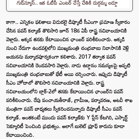
గుడ్‌న్యూస్.. ఇక ఓటీపీ ఎంటర్ చేస్తే చేతికి దుర్గమ్మ లడ్డూ
కాగా.. ఎన్నికల ఫలితాలు విడుదలై డిప్యూటీ సీఎంగా ప్రమాణ స్వీకారం
చేసిన పవన్ కల్యాణ్ తొలిసారి జూన్ 18న ఏపీ రాష్ట్ర సచివాలయానికి
వెళ్లారు. అక్కడ తనకు కేటాయించిన ఛాంబర్‌ పరిశీలించారు. అక్కడి
నుంచి నేరుగా ఉండవల్లిలోని ముఖ్యమంత్రి చంద్రబాబు నివాసానికి వెళ్లి
ఆయనను మర్యాదపూర్వకంగా కలిశారు. 2017 తర్వాత పవన్
సచివాలయానికి రెండవసారి వెళ్లారు. నాడు ఉద్దానం సమస్యలపై అప్పటి
ముఖ్యమంత్రి చంద్రబాబుతో భేటీ అయి చర్చించారు. ఇప్పుడు డిప్యూటీ
సీఎం హోదాలో తొలిసారి సచివాలయానికి వెళ్లారు. రాష్ట్ర
సచివాలయంలోని బ్లాక్-2లో తనకు కేటాయించిన ఛాంబర్‌ని పవన్
పరిశీలించారు. రేపు పంచాయతీరాజ్, గ్రామీణ, పర్యావరణ, అటవీ శాఖ
మంత్రిగా పవన్ బాధ్యతలు స్వీకరించనున్నారు డిప్యూటీ సీఎం పవన్
కల్యాణ్. అంతకంటే ముందు పవన్‌ కల్యాణ్‌కు Y ప్లేస్ కేటగిరి, ఎస్కార్ట్
సెక్యూరిటీ పెంచింది ప్రభుత్వం. అలాగే బులెట్ ప్రూఫ్ కారును కూడా
కేటాయించింది.