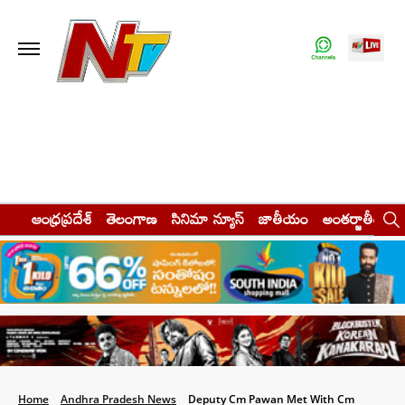
ఆంధ్రప్రదేశ్
తెలంగాణ
సినిమా న్యూస్
జాతీయం
అంతర్జాతీయం
Home
Andhra Pradesh News
Deputy Cm Pawan Met With Cm