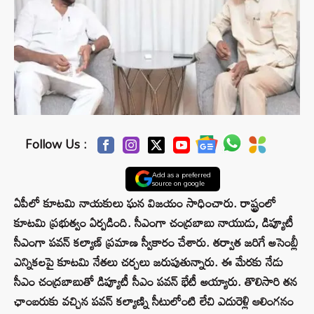
Follow Us :
Add as a preferred
source on google
ఏపీలో కూటమి నాయకులు ఘన విజయం సాధించారు. రాష్ట్రంలో
కూటమి ప్రభుత్వం ఏర్పడింది. సీఎంగా చంద్రబాబు నాయుడు, డిప్యూటీ
సీఎంగా పవన్ కల్యాణ్ ప్రమాణ స్వీకారం చేశారు. తర్వాత జరిగే అసెంబ్లీ
ఎన్నికలపై కూటమి నేతలు చర్చలు జరుపుతున్నారు. ఈ మేరకు నేడు
సీఎం చంద్రబాబుతో డిప్యూటీ సీఎం పవన్‌ భేటీ అయ్యారు. తొలిసారి తన
ఛాంబరుకు వచ్చిన పవన్ కల్యాణ్ని సీటులోంటి లేచి ఎదురెళ్లి ఆలింగనం