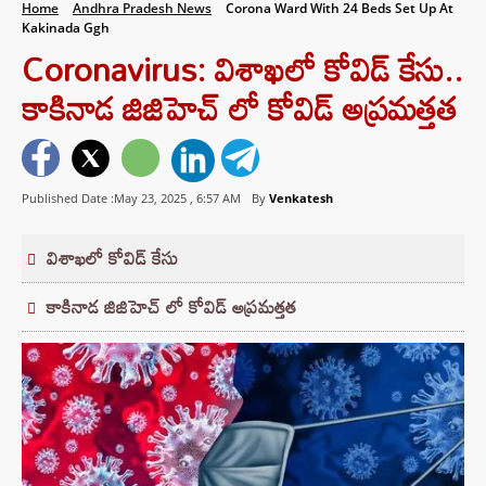
Home
Andhra Pradesh News
Corona Ward With 24 Beds Set Up At
Kakinada Ggh
Coronavirus: విశాఖలో కోవిడ్ కేసు..
కాకినాడ జిజిహెచ్ లో కోవిడ్ అప్రమత్తత
Published Date :May 23, 2025 ,
6:57 AM
By
Venkatesh
విశాఖలో కోవిడ్ కేసు
కాకినాడ జిజిహెచ్ లో కోవిడ్ అప్రమత్తత