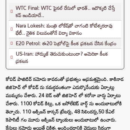
WTC Final: WTC ఫైనల్ రేసులో భారత్.. ఇదొక్కటి చేస్తే
కప్ ఇండియాదే..
Nara Lokesh: మంత్రి లోకేష్‌తో చాగంటి కోటేశ్వరరావు
భేటీ.. నైతిక విలువలతోనే విద్యా వికాసం
E20 Petrol: ఈ20 పెట్రోల్‌పై కీలక ప్రకటన చేసిన కేంద్రం
US-Iran: హార్ముజ్ తెరుచుకుంటుందా? అమెరికా కీలక
ప్రకటన
కోవిడ్ పాజిటివ్ నమోదు కావడంతో ప్రభుత్వం అప్రమత్తమైంది. కాకినాడ
జిజిహెచ్ లో కోవిడ్ ను సమర్ధవంతంగా ఎదుర్కొనేందుకు ఏర్పాట్లు
ముమ్మరం చేశారు. 24 బెడ్ లతో జిజిహెచ్ లో కరోనా వార్డు ఏర్పాటు
చేశారు. 1100 కోవిడ్ కిట్లు, ఒక ఐసోలేటెడ్ వార్డ్ ను అందుబాటులోకి
తెచ్చారు. 110 ఆక్సిజన్ కాన్సన్ ట్రేటర్లు, 48 సిలిండర్లు,50 కేఎల్
కెపాసిటీ గల మూడు ఆక్సిజన్ ట్యాంకులు అందుబాటులో ఉంచారు.
కేసులు నమోదు అయితే చికిత్స అందించడానికి వైద్యులు సిద్ధంగా