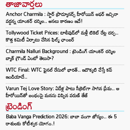
తాజావార్తలు
Anchor Charmila : స్టార్ ప్రొడ్యూసర్స్ హీరోయిన్ ఆఫర్ ఇచ్చినా
వద్దన్న యాంకర్ చర్మిల.. అసలు కారణం ఇదే!
Tollywood Ticket Prices: టాలీవుడ్‌లో మళ్లీ టికెట్‌ రేట్ల చర్చ..
కొత్త కమిటీ ఏర్పాటు చేసిన ఫిల్మ్‌ ఛాంబర్‌
Charmila Nalluri Background : ట్రెండింగ్ యాంకర్ చర్మిల
బ్యాక్ గ్రౌండ్ ఏంటో తెలుసా?
WTC Final: WTC ఫైనల్ రేసులో భారత్.. ఇదొక్కటి చేస్తే కప్
ఇండియాదే..
Varun Tej Love Story: ఏడేళ్ల పాటు సీక్రెట్‌గా సాగిన ప్రేమ.. ఆ
హీరోయిన్‌తో బంధంపై మనసు విప్పిన వరుణ్ తేజ్
ట్రెండింగ్‌
Baba Vanga Prediction 2026: బాబా వంగా జోస్యం.. ఈ 5
రాశులకు కోటీశ్వర యోగం.!