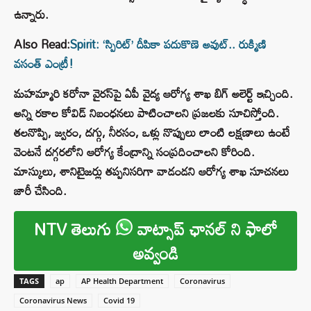
ఉన్నారు.
Also Read:
Spirit: ‘స్పిరిట్’ దీపికా పదుకొణె అవుట్.. రుక్మిణి
వసంత్ ఎంట్రీ!
మహమ్మారి కరోనా వైరస్‌పై ఏపీ వైద్య ఆరోగ్య శాఖ బిగ్ అలెర్ట్ ఇచ్చింది.
అన్ని రకాల కోవిడ్ నిబంధనలు పాటించాలని ప్రజలకు సూచిస్తోంది.
తలనొప్పి, జ్వరం, దగ్గు, నీరసం, ఒళ్లు నొప్పులు లాంటి లక్షణాలు ఉంటే
వెంటనే దగ్గరలోని ఆరోగ్య కేంద్రాన్ని సంప్రదించాలని కోరింది.
మాస్కులు, శానిటైజర్లు తప్పనిసరిగా వాడండని ఆరోగ్య శాఖ సూచనలు
జారీ చేసింది.
NTV తెలుగు
వాట్సాప్ ఛానల్ ని ఫాలో
అవ్వండి
TAGS
ap
AP Health Department
Coronavirus
Coronavirus News
Covid 19