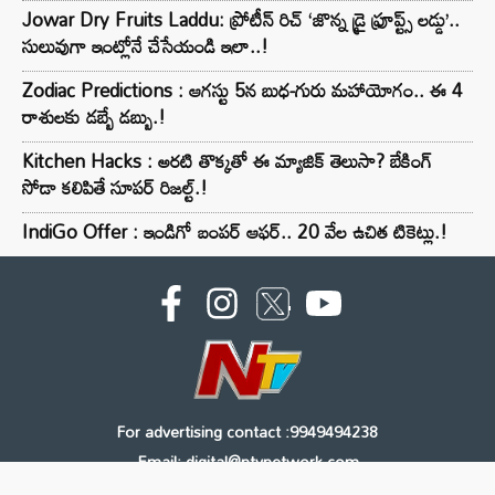
Jowar Dry Fruits Laddu: ప్రోటీన్ రిచ్ ‘జొన్న డ్రై ఫ్రూప్ట్స్ లడ్డు’..
సులువుగా ఇంట్లోనే చేసేయండి ఇలా..!
Zodiac Predictions : ఆగస్టు 5న బుధ-గురు మహాయోగం.. ఈ 4
రాశులకు డబ్బే డబ్బు.!
Kitchen Hacks : అరటి తొక్కతో ఈ మ్యాజిక్ తెలుసా? బేకింగ్
సోడా కలిపితే సూపర్ రిజల్ట్.!
IndiGo Offer : ఇండిగో బంపర్ ఆఫర్.. 20 వేల ఉచిత టికెట్లు.!
For advertising contact :9949494238
Email: digital@ntvnetwork.com