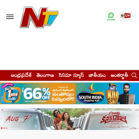
ఆంధ్రప్రదేశ్
తెలంగాణ
సినిమా న్యూస్
జాతీయం
అంతర్జాతీయం