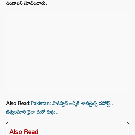
ఉండాలని సూచించారు.
Also Read:
Pakistan: పాకిస్తాన్‌ ఆర్మీకి శాటిలైట్స్ సపోర్ట్..
జిత్తులమారి చైనా మరో కుట్ర..
Also Read