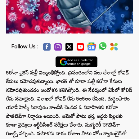
Follow Us :
Add as a preferred
source on google
కరోనా వైరస్ మళ్లీ విజృంభిస్తోంది. ప్రపంచంలోని పలు దేశాల్లో కోవిడ్
కేసులు నమోదవుతున్నాయి. భారత్ లో కూడా మళ్లీ కరోనా కేసులు
నమోదవుతుండడం ఆందోళన కలిగిస్తోంది. ఈ నేపథ్యంలో ఏపీలో కోవిడ్
కేసు నమోదైంది. విశాఖలో కోవిడ్ కేసు కలకలం రేపింది. మద్దిలపాలెం
యూపీహెచ్సీ పిఠాపురం కాలనీకి చెందిన ఓ వివాహితకు కరోనా
పాజిటివ్‌గా నిర్ధారణ అయింది. ఆమెతో పాటు భర్త, ఇద్దరు పిల్లలకు
కూడా వైద్యులు ఆర్టీపీసీఆర్ పరీక్షలు చేశారు. ముగ్గురికీ నెగెటివ్‌గా
రిజల్ట్స్ వచ్చింది. మహిళను వారం రోజుల పాటు హోం క్వారంటైన్‌లో