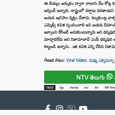
ఈ బియ్యం అమ్మకం ద్వారా నాలుగు వేల కోట్ల కమ
అర్వింద్ అన్నారు. రాష్ట్రంలో వర్షాలు పడతాయన
ఆయన ఆగ్రహం వ్యక్తం చేశాడు. కల్వకుంట్ల వాళ్
ఎమ్మెల్సీ కవిత స్పందించాలి అని ఆయన డిమాండ
ఇవ్వాలని కేసీఆర్ అనుకుంటున్నారు అని ధర్మపుర
మాట్లాడలేదు అని నిజామాబాద్ ఎంపీ ధర్మపురి అర్వ
కట్టుబడి ఉన్నాను.. ఇక కవిత ఎన్ని చేసిన నిజ
Read Also:
Viral Video: నువ్వు ఎక్కడున్
NTV తెలుగు
TAGS
bjp
Kavita
kcr
ktr
MP Dha