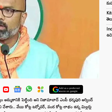
మహ
Kit
తెల
Ind
ఉచి
Add as a preferred
source on google
 అమ్మకానికి పెట్టింది అని నిజామాబాద్ ఎంపీ ధర్మపురి అర్వింద్
 పని చేశారు.. వేయి కోట్ల టర్నోవర్, వంద కోట్ల లాభం ఉన్న మిల్లర్లు