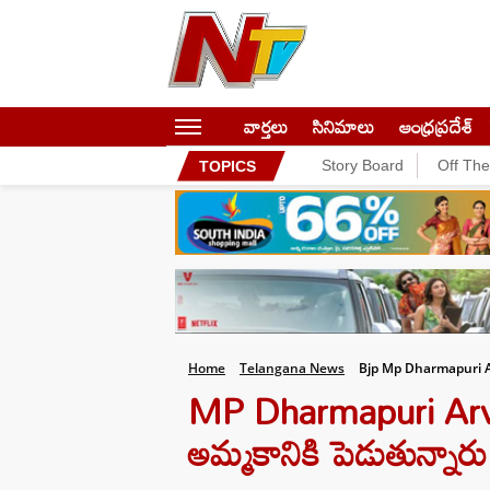
వార్తలు
సినిమాలు
ఆంధ్రప్రదేశ్
Story Board
Off Th
TOPICS
Home
Telangana News
Bjp Mp Dharmapuri A
MP Dharmapuri Arvin
అమ్మకానికి పెడుతున్నారు