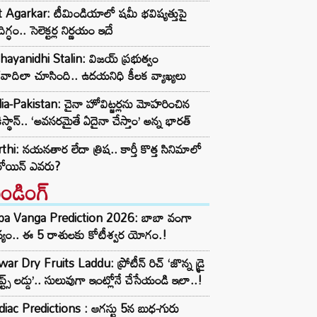
t Agarkar: టీమిండియాలో షమీ భవిష్యత్తుపై
ిగ్ధం.. సెలెక్టర్ల నిర్ణయం ఇదే
ayanidhi Stalin: విజయ్ ప్రభుత్వం
రవాదిలా చూసింది.. ఉదయనిధి కీలక వ్యాఖ్యలు
ia-Pakistan: చైనా హోవిట్జర్లను మోహరించిన
ిస్థాన్.. ‘అవసరమైతే ఏదైనా చేస్తాం’ అన్న భారత్
thi: నయనతార లేదా త్రిష.. కార్తీ కొత్త సినిమాలో
రోయిన్ ఎవరు?
రెండింగ్‌
ba Vanga Prediction 2026: బాబా వంగా
్యం.. ఈ 5 రాశులకు కోటీశ్వర యోగం.!
ar Dry Fruits Laddu: ప్రోటీన్ రిచ్ ‘జొన్న డ్రై
ూప్ట్స్ లడ్డు’.. సులువుగా ఇంట్లోనే చేసేయండి ఇలా..!
iac Predictions : ఆగస్టు 5న బుధ-గురు