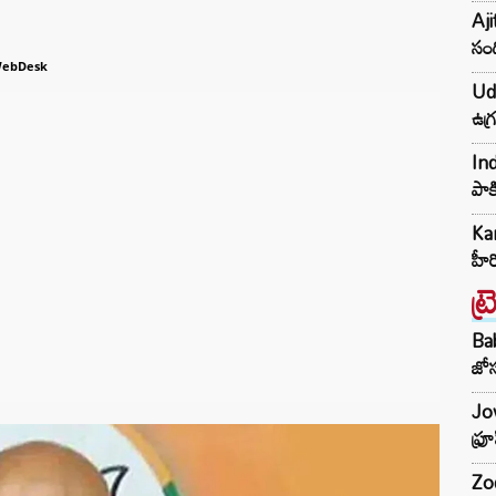
Aji
సంద
WebDesk
Udh
ఉగ్
Ind
పాక
Kar
హీ
ట్
Ba
జోస
Jow
ఫ్ర
Zod