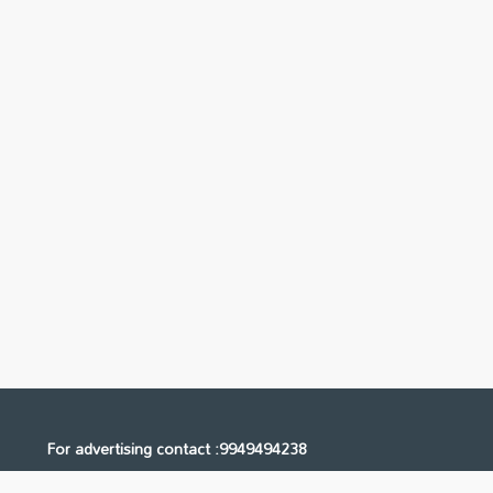
For advertising contact :9949494238
Email: digital@ntvnetwork.com