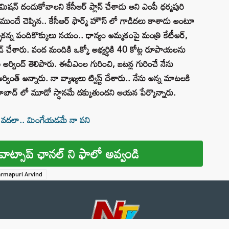
ిషన్ దందుకోవాలని కేసీఆర్ ప్లాన్ చేశాడు అని ఎంపీ ధర్మపురి
ి ముందే చెప్పిన.. కేసీఆర్ ఫార్మ్ హౌస్ లో గాడిదలు కాశాడు అంటూ
ళకన్న పందికొక్కులు నయం.. ధాన్యం అమ్మకంపై మంత్రి కేటీఆర్,
్ చేశారు. వంద మందికి ఒక్కో అభ్యర్థికి 40 కోట్ల రూపాయలను
ి అర్వింద్ తెలిపారు. ఈవీఎంల గురించి, బటన్ల గురించే నేను
ింత్ అన్నారు. నా వ్యాఖ్యలు ట్విస్ట్ చేశారు.. నేను అన్న మాటలకి
ామాబాద్ లో మూడో స్థానమే దక్కుతుందని ఆయన పేర్కొన్నారు.
నా వదలా.. మింగేయడమే నా పని
వాట్సాప్ ఛానల్ ని ఫాలో అవ్వండి
rmapuri Arvind