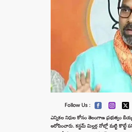
Follow Us :
ఎన్నికల నిధుల కోసం తెలంగాణ ప్రభుత్వం బియ్యం
ఆరోపించారు. కస్టమ్ మిల్లర్ల నోట్లో మట్టి కొట్టే