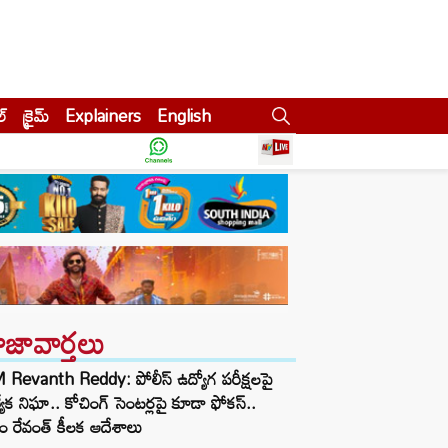
ల్
క్రైమ్
Explainers
English
ాజావార్తలు
Revanth Reddy: పోలీస్ ఉద్యోగ పరీక్షలపై
త్యేక నిఘా.. కోచింగ్ సెంటర్లపై కూడా ఫోకస్..
ం రేవంత్ కీలక ఆదేశాలు