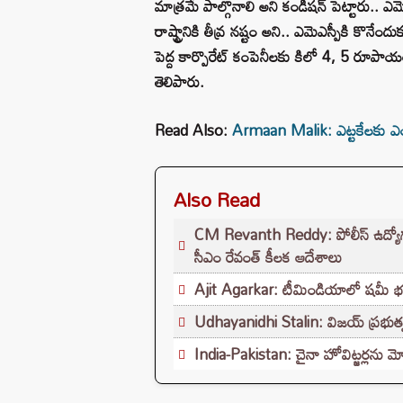
మాత్రమే పాల్గొనాలి అని కండిషన్ పెట్టారు.. ఎమ
రాష్ట్రానికి తీవ్ర నష్టం అని.. ఎమెఎస్పీకి కొనేందు
పెద్ద కార్పొరేట్ కంపెనీలకు కిలో 4, 5 రూపాయల
తెలిపారు.
Read Also:
Armaan Malik: ఎట్టకేలకు ఎంగే
Also Read
CM Revanth Reddy: పోలీస్ ఉద్యోగ పరీ
సీఎం రేవంత్ కీలక ఆదేశాలు
Ajit Agarkar: టీమిండియాలో షమీ భవిష్యత
Udhayanidhi Stalin: విజయ్ ప్రభుత్వ
India-Pakistan: చైనా హోవిట్జర్లను మో