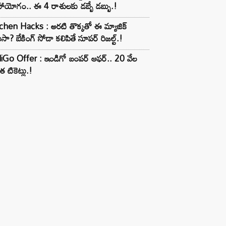
ాయోగం.. ఈ 4 రాశులకు డబ్బే డబ్బు.!
chen Hacks : అరటి తొక్కతో ఈ మ్యాజిక్
ుసా? బేకింగ్ సోడా కలిపితే సూపర్ రిజల్ట్.!
iGo Offer : ఇండిగో బంపర్ ఆఫర్.. 20 వేల
త టికెట్లు.!