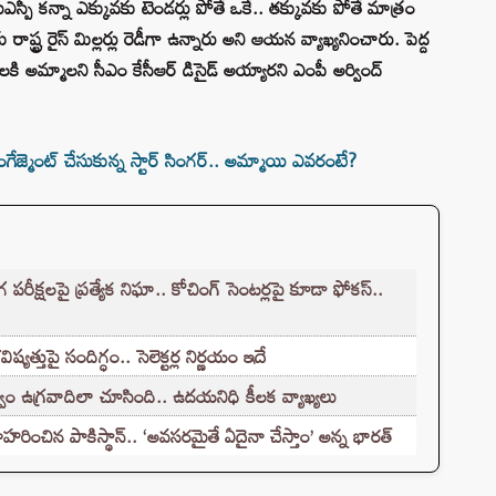
ెఎస్పీ కన్నా ఎక్కువకు టెండర్లు పోతే ఒకే.. తక్కువకు పోతే మాత్రం
కు రాష్ట్ర రైస్ మిల్లర్లు రెడీగా ఉన్నారు అని ఆయన వ్యాఖ్యనించారు. పెద్ద
కి అమ్మాలని సీఎం కేసీఆర్ డిసైడ్ అయ్యారని ఎంపీ అర్వింద్
జ్మెంట్ చేసుకున్న స్టార్ సింగర్.. అమ్మాయి ఎవరంటే?
క్షలపై ప్రత్యేక నిఘా.. కోచింగ్ సెంటర్లపై కూడా ఫోకస్..
్తుపై సందిగ్ధం.. సెలెక్టర్ల నిర్ణయం ఇదే
ం ఉగ్రవాదిలా చూసింది.. ఉదయనిధి కీలక వ్యాఖ్యలు
హరించిన పాకిస్థాన్.. ‘అవసరమైతే ఏదైనా చేస్తాం’ అన్న భారత్