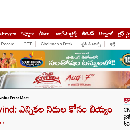
తెలంగాణ
రివ్యూలు
క్రీడలు
ఆటోమొబైల్స్
బిజినెస్‌
టెక్నాలజీ
లైఫ్ స్టై
e Record
OTT
Chairman's Desk
స్టడీ & జాబ్స్
భక్తి
త
rvind Press Meet
d: ఎన్నికల నిధుల కోసం బియ్యం
CM 
..
ప్ర
సీఎ