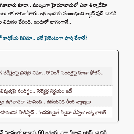
గితావారు కూడా.. ముఖ్యంగా హైదరాబాదులో ఎలా తిన్నారేమో
ంలు తెగ లాగించేశారు. ఇక ఇందుకు సంబంధించి ఆన్లైన్ ఫుడ్ డెలివరీ
్స్ ను విడుదల చేసింది. ఇందులో భాగంగానే..
ో కార్తికేయ సినిమా.. భలే సైలెంటుగా పూర్తి చేశారే?
క్షలపై ప్రత్యేక నిఘా.. కోచింగ్ సెంటర్లపై కూడా ఫోకస్..
్తుపై సందిగ్ధం.. సెలెక్టర్ల నిర్ణయం ఇదే
ం ఉగ్రవాదిలా చూసింది.. ఉదయనిధి కీలక వ్యాఖ్యలు
హరించిన పాకిస్థాన్.. ‘అవసరమైతే ఏదైనా చేస్తాం’ అన్న భారత్
సంలో దాదాపు 60 లక్షలకు పైగా బిర్యాని ఆర్డర్స్ డెలివరీ