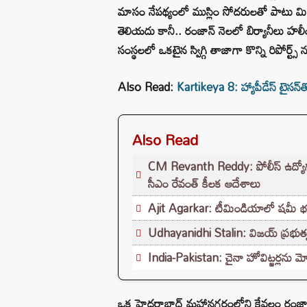
మాసం నేపథ్యంలో ముస్లిం సోదరులతో పాటు మి
తెలియదు కానీ.. రంజాన్ నెలలో బిర్యానీలు హలీ
సంస్థలలో ఒకటైన స్విగ్గి తాజాగా కొన్ని రిపోర్ట
Also Read:
Kartikeya 8: హ్యాపీడేస్ టైసన్‌త
Also Read
CM Revanth Reddy: పోలీస్ ఉద్యోగ పరీ
సీఎం రేవంత్ కీలక ఆదేశాలు
Ajit Agarkar: టీమిండియాలో షమీ భవిష్యత
Udhayanidhi Stalin: విజయ్ ప్రభుత్వ
India-Pakistan: చైనా హోవిట్జర్లను మో
ఒక హైదరాబాద్ మహానగరంలోని కేవలం రంజాన్ మా