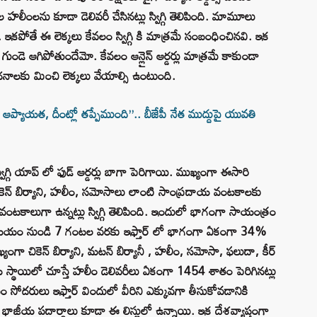
 హలీంలను కూడా డెలివరీ చేసినట్లు స్విగ్గి తెలిపింది. మామూలు
 ఇకపోతే ఈ లెక్కలు కేవలం స్విగ్గి కి మాత్రమే సంబంధించినవి. ఇక
ుండె ఆగిపోతుందేమో. కేవలం ఆన్లైన్ ఆర్డర్లు మాత్రమే కాకుండా
 అంచనాలకు మించి లెక్కలు వేయాల్సి ఉంటుంది.
్యాయత, దీంట్లో తప్పేముంది”.. బీజేపీ నేత ముద్దుపై యువతి
గ్గి యాప్ లో ఫుడ్ ఆర్డర్లు బాగా పెరిగాయి. ముఖ్యంగా ఈసారి
కెన్ బిర్యాని, హలీం, సమోసాలు లాంటి సాంప్రదాయ వంటకాలకు
కాలుగా ఉన్నట్లు స్విగ్గి తెలిపింది. ఇందులో భాగంగా సాయంత్రం
ం నుండి 7 గంటల వరకు ఇఫ్తార్ లో భాగంగా ఏకంగా 34%
ముఖ్యంగా చికెన్ బిర్యాని, మటన్ బిర్యానీ , హలీం, సమోసా, ఫలుదా, కీర్
ాతీయ స్థాయిలో చూస్తే హలీం డెలివరీలు ఏకంగా 1454 శాతం పెరిగినట్లు
ోదరులు ఇఫ్తార్ విందులో వీరిని ఎక్కువగా తీసుకోవడానికి
 భాజీయ పదార్థాలు కూడా ఈ లిస్టులో ఉన్నాయి. ఇక దేశవ్యాప్తంగా