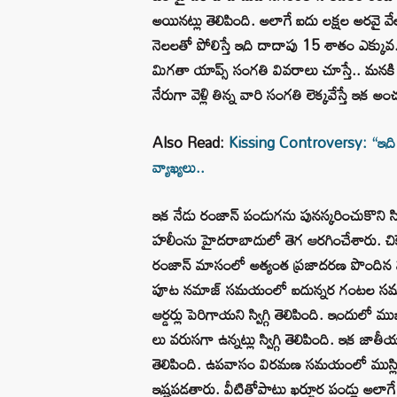
అయినట్లు తెలిపింది. అలాగే ఐదు లక్షల అరవై వేల
నెలలతో పోలిస్తే ఇది దాదాపు 15 శాతం ఎక్కువ.
మిగతా యాప్స్ సంగతి వివరాలు చూస్తే.. మనకి గ
నేరుగా వెళ్లి తిన్న వారి సంగతి లెక్కవేస్తే ఇక
Also Read:
Kissing Controversy: “ఇది ఆప
వ్యాఖ్యలు..
ఇక నేడు రంజాన్ పండుగను పునస్కరించుకొని స్వి
హలీంను హైదరాబాదులో తెగ ఆరగించేశారు. చి
రంజాన్ మాసంలో అత్యంత ప్రజాదరణ పొందిన వంట
పూట నమాజ్ సమయంలో ఐదున్నర గంటల సమయ
ఆర్డర్లు పెరిగాయని స్విగ్గి తెలిపింది. ఇందులో 
లు వరుసగా ఉన్నట్లు స్విగ్గి తెలిపింది. ఇక జ
తెలిపింది. ఉపవాసం విరమణ సమయంలో ముస్లిం స
ఇష్టపడతారు. వీటితోపాటు ఖర్జూర పండ్లు అలాగే