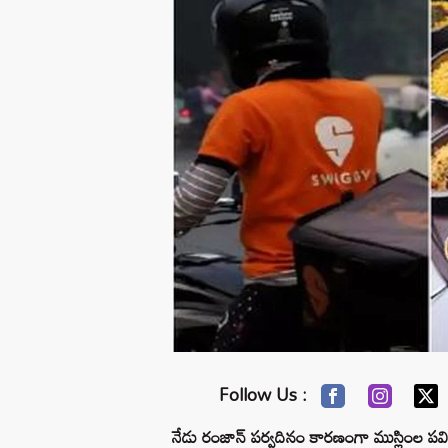
Follow Us :
నేడు రంజాన్ పర్వదినం కారణంగా ముస్లింల పవ