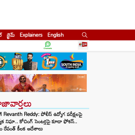
ల్
క్రైమ్
Explainers
English
ాజావార్తలు
Revanth Reddy: పోలీస్ ఉద్యోగ పరీక్షలపై
త్యేక నిఘా.. కోచింగ్ సెంటర్లపై కూడా ఫోకస్..
ం రేవంత్ కీలక ఆదేశాలు