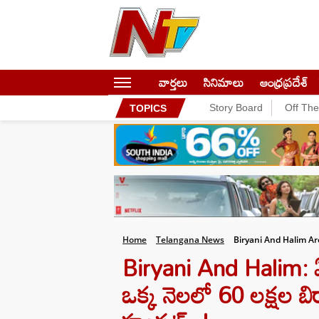
వార్తలు
సినిమాలు
ఆంధ్రప్రదేశ్
Story Board
Off Th
TOPICS
Home
Telangana News
Biryani And Halim A
Biryani And Halim: ఏంట
ఒక్క నెలలో 60 లక్షల బి