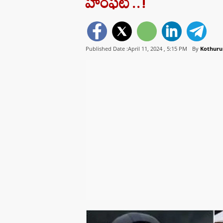
హంఫట్..!
Published Date :April 11, 2024 ,
5:15 PM
By
Kothur