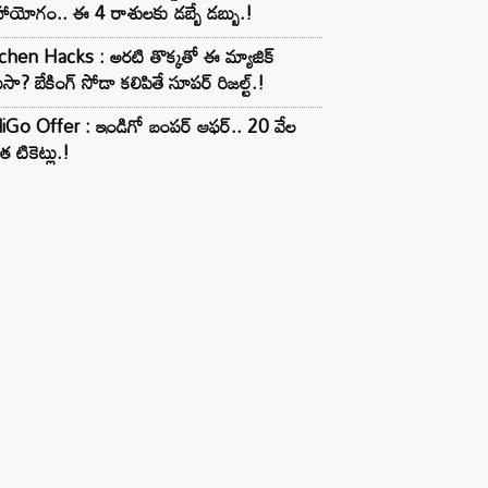
ాయోగం.. ఈ 4 రాశులకు డబ్బే డబ్బు.!
chen Hacks : అరటి తొక్కతో ఈ మ్యాజిక్
ుసా? బేకింగ్ సోడా కలిపితే సూపర్ రిజల్ట్.!
iGo Offer : ఇండిగో బంపర్ ఆఫర్.. 20 వేల
త టికెట్లు.!