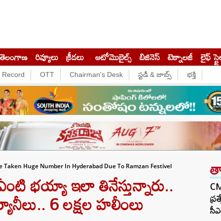
తెలంగాణ
రివ్యూలు
క్రీడలు
ఆటోమొబైల్స్
బిజినెస్‌
టెక్నాలజీ
లైఫ్ స్టై
e Record
OTT
Chairman's Desk
స్టడీ & జాబ్స్
భక్తి
త
re Taken Huge Number In Hyderabad Due To Ramzan Festivel
ి భయ్యా ఇలా తినేస్తున్నారు..
CM 
ర్యానీలు.. 6 లక్షల హలీంలు
ప్ర
సీఎ