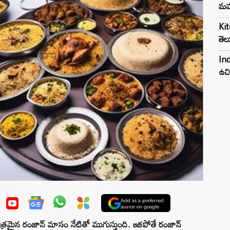
మహ
Kit
తెల
Ind
ఉచి
Add as a preferred
source on google
ిత్రమైన రంజాన్ మాసం నేటితో ముగుస్తుంది. ఇకపోతే రంజాన్