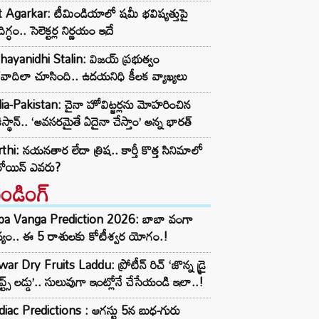
t Agarkar: టీమిండియాలో షమీ భవిష్యత్తుపై
ిగ్ధం.. సెలెక్టర్ల నిర్ణయం ఇదే
ayanidhi Stalin: విజయ్ ప్రభుత్వం
రవాదిలా చూసింది.. ఉదయనిధి కీలక వ్యాఖ్యలు
ia-Pakistan: చైనా హోవిట్జర్లను మోహరించిన
ిస్థాన్.. ‘అవసరమైతే ఏదైనా చేస్తాం’ అన్న భారత్
thi: నయనతార లేదా త్రిష.. కార్తీ కొత్త సినిమాలో
రోయిన్ ఎవరు?
రెండింగ్‌
ba Vanga Prediction 2026: బాబా వంగా
్యం.. ఈ 5 రాశులకు కోటీశ్వర యోగం.!
ar Dry Fruits Laddu: ప్రోటీన్ రిచ్ ‘జొన్న డ్రై
ూప్ట్స్ లడ్డు’.. సులువుగా ఇంట్లోనే చేసేయండి ఇలా..!
iac Predictions : ఆగస్టు 5న బుధ-గురు