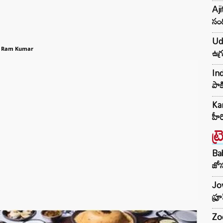
Aji
సంద
Udh
ఉగ్
u Ram Kumar
Ind
పాక
Kar
హీ
ట్
Ba
జోస
Jow
ఫ్ర
Zod