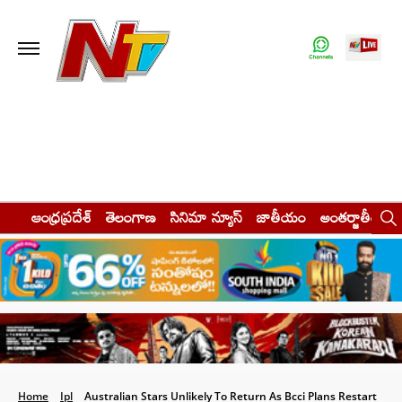
ఆంధ్రప్రదేశ్
తెలంగాణ
సినిమా న్యూస్
జాతీయం
అంతర్జాతీయం
Home
Ipl
Australian Stars Unlikely To Return As Bcci Plans Restart