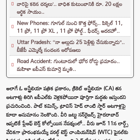
వారిపై కఠిన చర్యలు’.. బాధిత కుటుంబానికి రూ. 20 లక్షల
ఆర్థిక సాయం..
New Phones: గూగుల్ నుంచి కొత్త ఫోన్స్.. పిక్సెల్ 11,
11 ప్రో, 11 ప్రో XL , 11 ప్రో ఫోల్డ్.. ఫీచర్స్ అదరహో..
Uttar Pradesh: ‘‘నా అల్లుడు 25 పెళ్లిళ్లు చేసుకున్నాడు’’..
బీజేపీ ఎమ్మెల్యే సంచలన ఆరోపణలు
Road Accident: గుంటూరులో ఘోర రోడ్డు ప్రమాదం..
మహిళా ఐపీఎస్ కుమార్తె మృతి..
అలాగే ఓ ఆస్ట్రేలియా పత్రిక ప్రకారం, క్రికెట్ ఆస్ట్రేలియా (CA) తన
ఆటగాళ్లు తిరిగి ఐపీఎల్‌కు వెళ్లకపోయినా పూర్తిగా మద్దతు ఇస్తుందని
ప్రచురించింది. పాట్ కమిన్స్, ట్రావిస్ హెడ్ లాంటి స్టార్ ఆటగాళ్లపై
కూడా అనుమానం నెలకొంది. వీరి జట్టు సన్‌రైజర్స్ హైదరాబాద్
ఇప్పటికే ప్లేఆఫ్ బెర్త్ కోల్పోయిన నేపథ్యంలో.. వీరు జూన్ 11న లార్డ్స్
వేదికగా ప్రారంభమయ్యే వరల్డ్ టెస్ట్ చాంపియన్‌షిప్ (WTC) ఫైనల్‌కు