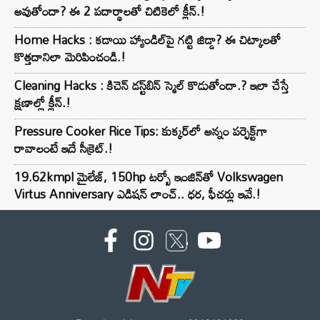
అవుతోందా? ఈ 2 పదార్థాలతో చిటికెలో క్లీన్.!
Home Hacks : కడాయి హ్యాండిల్‌పై గట్టి జిడ్డా? ఈ చిట్కాలతో
కొత్తదానిలా మెరిపించండి.!
Cleaning Hacks : కిచెన్ డస్ట్‌బిన్ స్మెల్ కొడుతోందా.? ఇలా చేస్తే
క్షణాల్లో క్లీన్.!
Pressure Cooker Rice Tips: కుక్కర్‌లో అన్నం పర్ఫెక్ట్‌గా
రావాలంటే ఇదే సీక్రెట్.!
19.62kmpl మైలేజ్, 150hp టర్బో ఇంజిన్‌తో Volkswagen
Virtus Anniversary ఎడిషన్ లాంచ్.. ధర, ఫీచర్లు ఇవే.!