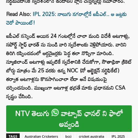
సిద్ధమవడానికి స్వదేశంలోనే ఉండాలని ప్లాన్ చేస్తున్నట్లు సమాచారం.
Read Also:
IPL 2025: నాలుగు నగరాల్లోనే ఐపీఎల్.. ఆ జట్లకు
చెరో పాయింట్‌!
ఐపీఎల్ సస్పెండ్ అయిన 24 గంటల్లోనే చాలా మంది విదేశీ ఆటగాళ్లు,
సపోర్ట్ స్టాఫ్ భారత్ ను నుండి వారి స్వదేశాలకు వెళ్లిపోయారు. వారిని
తిరిగి రప్పించడంలో ఆర్గనైజర్లకు పెద్ద తలా నొప్పిగా మారింది.
న్యూజిలాండ్ ఆటగాళ్లు ఇప్పటికే స్వదేశానికి చేరుకోగా, సౌతాఫ్రికా క్రికెట్
బోర్డు మాత్రం మే 25 వరకు ఉన్న NOC (నో అబ్జెక్షన్ సర్టిఫికేట్)
తర్వాత ఆటగాళ్లను కొనసాగించాలా లేదా అనే విషయంపై
చర్చించనుంది. ముఖ్యంగా ఆటగాళ్ల భద్రతే మాకు ప్రధానమని CSA
స్పష్టం చేసింది.
NTV తెలుగు
వాట్సాప్ ఛానల్ ని ఫాలో
అవ్వండి
TAGS
Australian Cricketers
bcci
cricket australia
IPL 2025