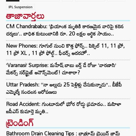
IPL Suspension
తాజావార్తలు
CM Chandrababu: ‘ప్రియాంక మృతికి కారణమైన వారిపై కఠిన
చర్యలు’.. బాధిత కుటుంబానికి రూ. 20 లక్షల ఆర్థిక సాయం..
New Phones: గూగుల్ నుంచి కొత్త ఫోన్స్.. పిక్సెల్ 11, 11 ప్రో,
11 ప్రో XL , 11 ప్రో ఫోల్డ్.. ఫీచర్స్ అదరహో..
‘Varanasi’ Surprise: మహేష్ బాబు బర్త్ డే రోజు ‘వారణాసి’
మేకర్స్ సర్‌ప్రైజ్ అనౌన్స్‌మెంట్! చూశారా?
Uttar Pradesh: ‘‘నా అల్లుడు 25 పెళ్లిళ్లు చేసుకున్నాడు’’.. బీజేపీ
ఎమ్మెల్యే సంచలన ఆరోపణలు
Road Accident: గుంటూరులో ఘోర రోడ్డు ప్రమాదం.. మహిళా
ఐపీఎస్ కుమార్తె మృతి..
ట్రెండింగ్‌
Bathroom Drain Cleaning Tips : బాత్రూమ్ డ్రెయిన్ జామ్