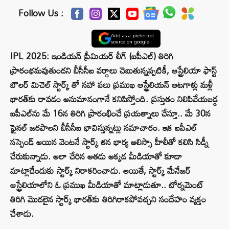
Follow Us :
Add as a preferred
source on google
IPL 2025: ఇండియన్ ప్రీమియర్ లీగ్ (ఐపీఎల్) తిరిగి
ప్రారంభమవుతుందని బీసీసీఐ వర్గాలు చెబుతున్నప్పటికీ, ఆస్ట్రేలియా ఫాస్ట్
బౌలర్ మిచెల్ స్టార్క్ తో సహా పలు ప్రముఖ ఆస్ట్రేలియన్ ఆటగాళ్లు మళ్లీ
భారత్‌కు రావడం అనుమానంగానే కనిపిస్తోంది. ప్రస్తుతం నిలిపివేయబడ్డ
ఐపీఎల్‌ను మే 16న తిరిగి ప్రారంభించే ప్రయత్నాలు చేస్తూ.. మే 30న
ఫైనల్ జరపాలని బీసీసీఐ భావిస్తున్నట్లు సమాచారం. ఇక ఐపీఎల్
సస్పెండ్ అయిన వెంటనే స్టార్క్ తన భార్య అలిస్సా హీలీతో కలిసి సిడ్నీ
చేరుకున్నాడు. అలా చేరిన అతడు అక్కడ మీడియాతో కూడా
మాట్లాడేందుకు స్టార్క్ నిరాకరించాడు. అయితే, స్టార్క్ మేనేజర్
ఆస్ట్రేలియాలోని ఓ ప్రముఖ మీడియాతో మాట్లాడుతూ.. టోర్నమెంట్
తిరిగి మొదలైన స్టార్క్ భారత్‌కు తిరిగిరాకపోవచ్చని సందేహం వ్యక్తం
చేశాడు.