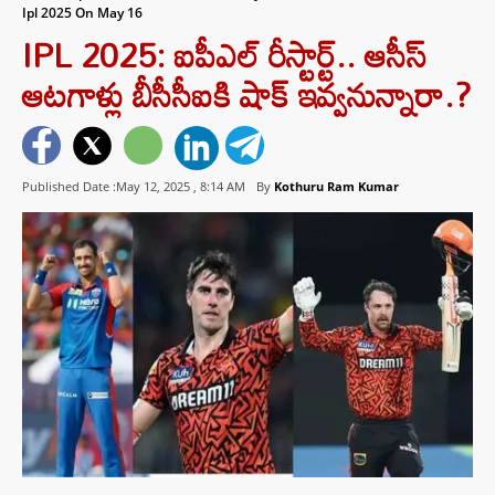
Ipl 2025 On May 16
IPL 2025: ఐపీఎల్ రీస్టార్ట్.. ఆసీస్
ఆటగాళ్లు బీసీసీఐకి షాక్ ఇవ్వనున్నారా.?
Published Date :May 12, 2025 ,
8:14 AM
By
Kothuru Ram Kumar