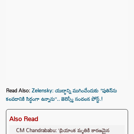
Read Also:
Zelensky: యుద్ధాన్ని ముగించేందుకు “పుతిన్‌ను
కలవడానికి సిద్ధంగా ఉన్నాను”.. జెలెన్స్కీ సంచలన పోస్ట్.!
Also Read
CM Chandrababu: ‘ప్రియాంక మృతికి కారణమైన