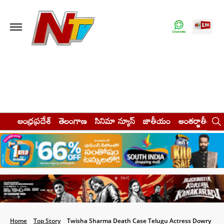
ఆంధ్రప్రదేశ్
తెలంగాణ
సినిమా న్యూస్
జాతీయం
అంతర్జాతీయం
Home
Top Story
Twisha Sharma Death Case Telugu Actress Dowry