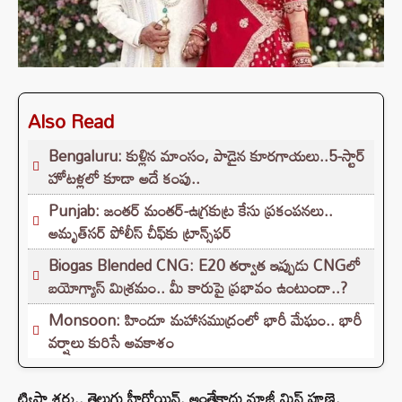
Also Read
Bengaluru: కుళ్లిన మాంసం, పాడైన కూరగాయలు..5-స్టార్
హోటళ్లలో కూడా అదే కంపు..
Punjab: జంతర్ మంతర్-ఉగ్రకుట్ర కేసు ప్రకంపనలు..
అమృత్‌సర్ పోలీస్ చీఫ్‌కు ట్రాన్స్‌ఫర్
Biogas Blended CNG: E20 తర్వాత ఇప్పుడు CNGలో
బయోగ్యాస్ మిశ్రమం.. మీ కారుపై ప్రభావం ఉంటుందా..?
Monsoon: హిందూ మహాసముద్రంలో భారీ మేఘం.. భారీ
వర్షాలు కురిసే అవకాశం
ట్విషా శర్మ.. తెలుగు హీరోయిన్. అంతేకాదు మాజీ మిస్ పూణె.