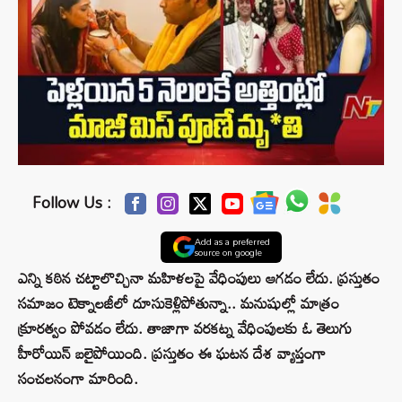
Follow Us :
Add as a preferred
source on google
ఎన్ని కఠిన చట్టాలొచ్చినా మహిళలపై వేధింపులు ఆగడం లేదు. ప్రస్తుతం
సమాజం టెక్నాలజీలో దూసుకెళ్లిపోతున్నా.. మనుషుల్లో మాత్రం
క్రూరత్వం పోవడం లేదు. తాజాగా వరకట్న వేధింపులకు ఓ తెలుగు
హీరోయిన్ బలైపోయింది. ప్రస్తుతం ఈ ఘటన దేశ వ్యాప్తంగా
సంచలనంగా మారింది.