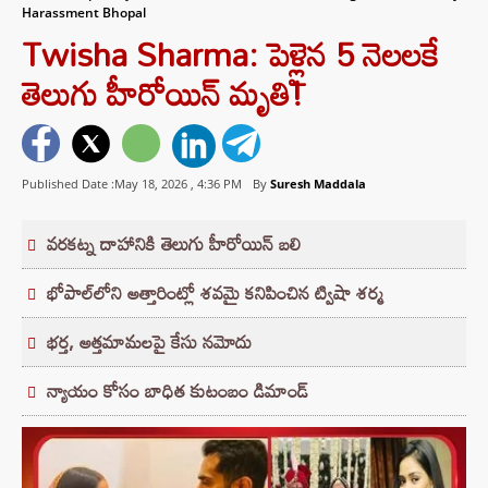
Harassment Bhopal
Twisha Sharma: పెళ్లైన 5 నెలలకే
తెలుగు హీరోయిన్ మృతి!
Published Date :May 18, 2026 ,
4:36 PM
By
Suresh Maddala
వరకట్న దాహానికి తెలుగు హీరోయిన్ బలి
భోపాల్‌లోని అత్తారింట్లో శవమై కనిపించిన ట్విషా శర్మ
భర్త, అత్తమామలపై కేసు నమోదు
న్యాయం కోసం బాధిత కుటంబం డిమాండ్