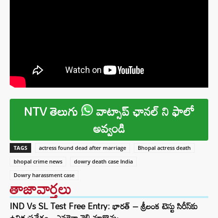
NTV తెలుగు
వాట్సాప్ ఛానల్ ని ఫాలో
అవ్వండి
TAGS
actress found dead after marriage
Bhopal actress death
bhopal crime news
dowry death case India
Dowry harassment case
తాజావార్తలు
IND Vs SL Test Free Entry: భారత్ – శ్రీలంక టెస్టు సిరీస్‌కు
ఉచిత ప్రవేశం.. ఎవరైనా వెళ్లి చూడొచ్చు..