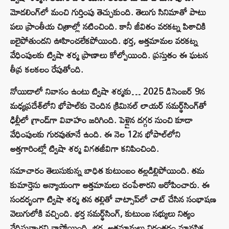
మోడలింగ్‌లో మంచి గుర్తింపు తెచ్చుకుంది. తెలుగు సినిమాతో పాటు
పలు ప్రాంతీయ చిత్రాల్లో నటించింది. కానీ జీవితం వరకట్న పిశాచికి
బలైపోతుందని ఊహించలేకపోయింది. భర్త, అత్తమామల వరకట్న
వేధింపులకు ట్విషా శర్మ ప్రాణాలు కోల్పోయింది. ప్రస్తుతం ఈ ఘటన
తీవ్ర కలకలం రేపుతోంది.
నోయిడాలో నివాసం ఉంటు ట్విషా శర్మకు… 2025 డిసెంబర్ 9న
మధ్యప్రదేశ్‌‌లోని భోపాల్‌కు చెందిన క్రిమినల్ లాయర్ సమర్థ్‌సింగ్‌తో
ఢిల్లీలో గ్రాండ్‌గా వివాహం జరిగింది. పెళ్లైన దగ్గర నుంచి కూడా
వేధింపులకు గురవుతూనే ఉంది. ఈ నెల 12న భోపాల్‌లోని
అత్తగారింట్లో ట్విషా శర్మ విగతజీవిగా కనిపించింది.
సమాచారం తెలుసుకున్న బాధిత కుటుంబం తల్లడిల్లిపోయింది. తమ
కుమార్తెను అన్యాయంగా అత్తమామలు చంపేశారని ఆరోపించారు. ఈ
సందర్భంగా ట్విషా శర్మ తన తల్లితో వాట్సాప్‌లో చాట్ చేసిన సంభాషణ
వెలుగులోకి వచ్చింది. భర్త సమర్థ్‌సింగ్, కుటుంబ సభ్యులు నిత్యం
వేధిస్తున్నారని వాపోయింది. భర్త, అత్తమామలు నిరంతరం మానసిక