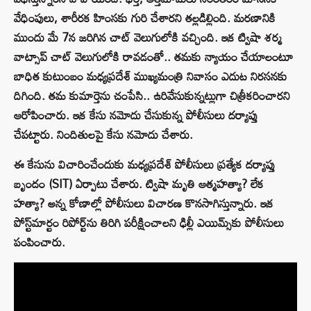
వేధింపులు, శారీరక హింసకు గురి చేశారని తల్లడిల్లింది. మరణానికి
ముందు మే 7న జరిగిన చాట్ వెలుగులోకి వచ్చింది. ఇక ట్విషా శర్మ
వాట్సాప్ చాట్ వెలుగులోకి రావడంతో.. తమకు న్యాయం చేయాలంటూ
బాధిత కుటుంబం మధ్యప్రదేశ్ ముఖ్యమంత్రి నివాసం ఎదుట నిరసనకు
దిగింది. తమ కుమార్తెను చంపేసి.. ఉరివేసుకున్నట్లుగా చిత్రీకరించారని
ఆరోపించారు. ఇక కేసు నమోదు చేసుకున్న పోలీసులు దర్యాప్తు
చేపట్టారు. నిందితులపై కేసు నమోదు చేశారు.
ఈ కేసును విచారించేందుకు మధ్యప్రదేశ్ పోలీసులు ప్రత్యేక దర్యాప్తు
బృందం (SIT) ఏర్పాటు చేశారు. ట్విషా మృతి ఆత్మహత్యా? లేక
హత్యా? అన్న కోణాల్లో పోలీసులు విచారణ కొనసాగిస్తున్నారు. ఇక
పోస్ట్‌మార్టం రిపోర్ట్‌ను తిరిగి పరీక్షించాలని ఢిల్లీ ఎయిమ్స్‌కు పోలీసులు
పంపించారు.