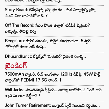
Story Board: కమ్మేస్తున్న డ్రగ్స్ భూతం.. మన విద్యార్థుల్ని డ్రగ్స్
నుంచి ఎలా కాపాడుకోవాలి..?
Off The Record: సీఎం సొంత జిల్లాలో టీడీపీకి ఏమైంది?
ఎమ్మెల్యేల తీరుపై చర్చ
Bengaluru: కుళ్లిన మాంసం, పాడైన కూరగాయలు..5-స్టార్
హోటళ్లలో కూడా అదే కంపు..
Dhurandhar : నెట్‌ఫ్లిక్స్‌లో ‘ధురంధర్’ ప్రపంచ రికార్డు..
ట్రెండింగ్‌
7500mAh బ్యాటరీ, 6.9 అంగుళాల 120Hz డిస్‌ప్లే, 45W ఫాస్ట్
ఛార్జింగ్‌తో REDMI 17 5G లాంచ్..!
Will Jacks: సూపర్‌మ్యాన్ ఫీల్డింగ్.. అయ్యా బాబోయ్..! ఏంటి జాక్
క్యాచ్ ను అలా పట్టేశావ్.!
John Turner Retirement: ఇంగ్లండ్ స్టార్ సంచలన నిర్ణయం..