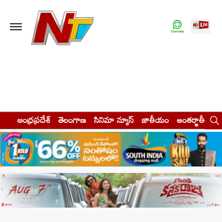
ఆంధ్రప్రదేశ్
తెలంగాణ
సినిమా న్యూస్
జాతీయం
అంతర్జాతీయం