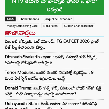
NTV తెలుగు
వాట్సాప్ ఛానల్ ని ఫాలో
అవ్వండి
TAGS
Chahat Khanna
Jacqueline Fernandez
Money Laundering Case
Nora Fatehi
Sukesh Chandrasekhar
తాజావార్తలు
ఏఐ, ఐటీ కోర్సులకు ఫుల్ డిమాండ్.. TG EAPCET 2026 ఫైనల్
ఫేజ్ సీట్ల కేటాయింపు పూర్తి..
Dhsnudh-Sivakarthikeyan : ధనుష్, శివకార్తికేయన్ సీక్వెల్స్
సినిమాలపై కోలీవుడ్‌లో భారీ హైప్
Terror Modules: జంతర్ మంతర్ నిరసనల్లో టెర్రరిస్ట్‌లు.. 9
మంది పాకిస్థాన్ ఐఎస్ఐ ఉగ్రవాదులు అరెస్ట్
Donald Trump: ట్రంప్ గోల్ఫ్ కోర్స్ సమీపంలో లోడెడ్ గన్‌తో వ్యక్తి
అరెస్ట్.. మరో హత్యాయత్నం కుట్రపై అనుమానాలు?
Udhayanidhi Stalin: తంబీ..ఇంతలా దిగజారాలా? ఉదయనిధి