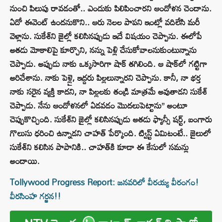
నుంచి పిలుపు రావడంతో.. ఎందుకు పిలిపించారని ఆందోళన చెందాను.
ఏదో ఈవెంట్ ఉందనుకొని.. ఆరు నెలల పాపని ఇంట్లో వదిలేసి మరీ
వెళ్లాను. సుకేశ్‌ని జైల్లో కలిసినప్పుడు ఇదే విషయం చెప్పాను. ఈలోపే
అతడు మోకాలిపై కూర్చొని, నన్ను పెళ్లి చేసుకోవాలనుకుంటున్నాను
చెప్పాడు. అప్పుడు నాకు ఒక్కసారిగా షాక్ తగిలింది. ఆ షాక్‌లో గట్టిగా
అరిచేశాను. నాకు పెళ్లై, ఇద్దరు పిల్లలున్నారని చెప్పాను. కానీ, నా భర్త
నాకు సరైన వ్యక్తి కాదని, నా పిల్లలకు తండ్రి మాత్రమే అవుతాడని సుకేశ్
చెప్పాడు. నేను ఆందోళనలో ఏడవడం మొదలుపెట్టాను’’ అంటూ
చెప్పుకొచ్చింది. సుకేశ్‌ని జైల్లో కలిసినప్పుడు అతడు ఫ్యాన్సీ షర్ట్, బంగారు
గొలుసు ధరించి ఉన్నాడని చాహత్ పేర్కొంది. ట్విస్ట్ ఏమిటంటే.. జైలులో
సుకేశ్‌ని కలిసిన పాపానికి.. చాహత్‌కి కూడా ఈ కేసులో సమన్లు
అందాయి.
Tollywood Progress Report: జనవరిలో వీరయ్య వీరంగం!
వీరసింహ గర్జన!!