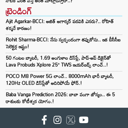
నోటికి ఎంత వస్తే అంత మాట్లాడేస్తాడా..?
ట్రెండింగ్‌
Ajit Agarkar-BCCI: అజిత్ అగార్కర్ పదవికి ఎసరు?.. రోహిత్
శర్మనే కారణం!
Rohit Sharma-BCCI: నేను స్వచ్ఛందంగా తప్పుకోను.. ఇక బీసీసీఐ
సెలెక్టర్ల ఇష్టం!
50 గంటల బ్యాటరీ, 1.69 అంగుళాల డిస్‌ప్లే, పాప్-అప్ డిజైన్‌తో
Lava Probuds Xplore 25° TWS ఇయర్‌బడ్స్ లాంచ్..!
POCO M8 Power 5G లాంచ్.. 8000mAh భారీ బ్యాటరీ,
120Hz OLED డిస్‌ప్లేతో అదిరిపోయే ఫోన్.!
Baba Vanga Prediction 2026: బాబా వంగా జోస్యం.. ఈ 5
రాశులకు కోటీశ్వర యోగం.!