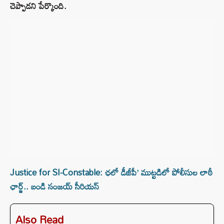
చెప్పాడని పేర్కొంది.
Justice for SI-Constable: ఛలో డీజీపీ’ ముట్టడిలో పోలీసుల లాఠీ
ఛార్జ్.. బండి సంజయ్‌ సీరియస్‌
Also Read