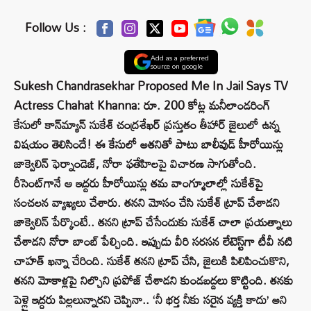
Follow Us :
Add as a preferred
source on google
Sukesh Chandrasekhar Proposed Me In Jail Says TV
Actress Chahat Khanna: రూ. 200 కోట్ల మనీలాండరింగ్
కేసులో కాన్‌మ్యాన్ సుకేశ్ చంద్రశేఖర్ ప్రస్తుతం తీహార్ జైలులో ఉన్న
విషయం తెలిసిందే! ఈ కేసులో అతనితో పాటు బాలీవుడ్ హీరోయిన్లు
జాక్వెలిన్ ఫెర్నాండెజ్, నోరా ఫతేహిలపై విచారణ సాగుతోంది.
రీసెంట్‌గానే ఆ ఇద్దరు హీరోయిన్లు తమ వాంగ్మూలాల్లో సుకేశ్‌పై
సంచలన వ్యాఖ్యలు చేశారు. తనని మోసం చేసి సుకేశ్ ట్రాప్ చేశాడని
జాక్వెలిన్ పేర్కొంటే.. తనని ట్రాప్ చేసేందుకు సుకేశ్ చాలా ప్రయత్నాలు
చేశాడని నోరా బాంబ్ పేల్చింది. ఇప్పుడు వీరి సరసన లేటెస్ట్‌గా టీవీ నటి
చాహత్ ఖన్నా చేరింది. సుకేశ్ తనని ట్రాప్ చేసి, జైలుకి పిలిపించుకొని,
తనని మోకాళ్లపై నిల్చొని ప్రపోజ్ చేశాడని కుండబద్దలు కొట్టింది. తనకు
పెళ్లై ఇద్దరు పిల్లలున్నారని చెప్పినా.. ‘నీ భర్త నీకు సరైన వ్యక్తి కాదు’ అని