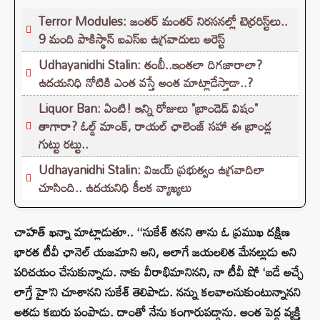
Terror Modules: జంతర్ మంతర్ నిరసనల్లో టెర్రరిస్ట్‌లు..
9 మంది పాకిస్థాన్ ఐఎస్ఐ ఉగ్రవాదులు అరెస్ట్
Udhayanidhi Stalin: తంబీ..ఇంతలా దిగజారాలా?
ఉదయనిధి నోటికి ఎంత వస్తే అంత మాట్లాడేస్తాడా..?
Liquor Ban: ఏంటి! ఇన్ని రోజులు "బ్రాండెడ్ విషం"
తాగారా? ఓల్డ్ మాంక్, రాయల్ ఛాలెంజ్‌ సహా ఈ బ్రాండ్ల
గుట్టు రట్టు..
Udhayanidhi Stalin: విజయ్ ప్రభుత్వం ఉగ్రవాదిలా
చూసింది.. ఉదయనిధి కీలక వ్యాఖ్యలు
చాహత్ ఖన్నా మాట్లాడుతూ.. ‘‘సుకేశ్ తనని తాను ఓ ప్రముఖ దక్షిణ
భారత టీవీ ఛానెల్ యజమాని అని, అలాగే జయలలిత మేనల్లుడు అని
పరిచయం చేసుకున్నాడు. నాకు వీరాభిమానినని, నా టీవీ షో ‘బడే అచ్చే
లాగ్తే హై’ని చూశానని సుకేశ్ తెలిపాడు. నన్ను కలవాలనుకుంటున్నానని
అతడు కబురు పంపాడు. దాంతో నేను కంగారుపడ్డాను. అంత పెద్ద వ్యక్తి