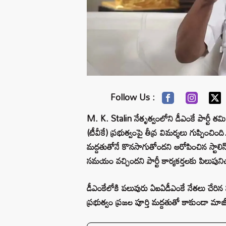
Follow Us :
M. K. Stalin నేతృత్వంలోని డీఎంకే పార్ట
(టీవీకే) ప్రభుత్వంపై తీవ్ర విమర్శలు గుప్పించి
మద్దతుతోనే కొనసాగుతోందని ఆరోపించిన స్టాలిన్,
సమయం వచ్చిందని పార్టీ కార్యకర్తలకు పిలుపునిచ
డీఎంకేలోకి పలువురు ఏఐఏడీఎంకే నేతలు చేరిన సంద
ప్రభుత్వం ప్రజల పూర్తి మద్దతుతో కాకుండా మ