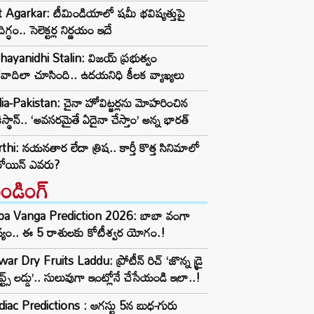
t Agarkar: టీమిండియాలో షమీ భవిష్యత్తుపై
ిగ్ధం.. సెలెక్టర్ల నిర్ణయం ఇదే
ayanidhi Stalin: విజయ్ ప్రభుత్వం
రవాదిలా చూసింది.. ఉదయనిధి కీలక వ్యాఖ్యలు
ia-Pakistan: చైనా హోవిట్జర్లను మోహరించిన
ిస్థాన్.. ‘అవసరమైతే ఏదైనా చేస్తాం’ అన్న భారత్
thi: నయనతార లేదా త్రిష.. కార్తీ కొత్త సినిమాలో
రోయిన్ ఎవరు?
రెండింగ్‌
ba Vanga Prediction 2026: బాబా వంగా
్యం.. ఈ 5 రాశులకు కోటీశ్వర యోగం.!
ar Dry Fruits Laddu: ప్రోటీన్ రిచ్ ‘జొన్న డ్రై
ూప్ట్స్ లడ్డు’.. సులువుగా ఇంట్లోనే చేసేయండి ఇలా..!
iac Predictions : ఆగస్టు 5న బుధ-గురు