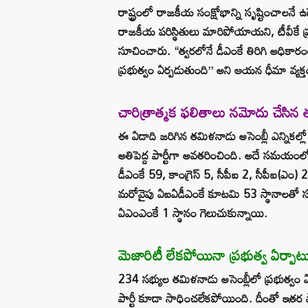
రాష్ట్రంలో రాజకీయ సంక్షోభాన్ని సృష్టించాలనే ఉద
రాజకీయ పరిస్థితులు మారిపోయాయని, టీవీకే ప్రభుత్
సూచించారు. “త్వరలోనే డీఎంకే తిరిగి అధికార
ప్రభుత్వం ఏర్పడుతుంది” అని ఆయన ధీమా వ్యక్త
చారిత్రాత్మక ఫలితాలు నమోదు చేసిన
ఈ ఏడాది జరిగిన తమిళనాడు అసెంబ్లీ ఎన్నికల్లో 
అతిపెద్ద పార్టీగా అవతరించింది. అదే సమయంల
డీఎంకే 59, కాంగ్రెస్ 5, సీపీఐ 2, సీపీఐ(ఎం
మరోవైపు ఏఐఏడీఎంకే కూటమి 53 స్థానాలతో సరిపె
ఏఎంఎంకే 1 స్థానం గెలుచుకున్నాయి.
మెజారిటీ లేకపోయినా ప్రభుత్వ ఏర్పాట
234 సభ్యుల తమిళనాడు అసెంబ్లీలో ప్రభుత్వం
పార్టీ కూడా సాధించలేకపోయింది. దీంతో ఇతర పా