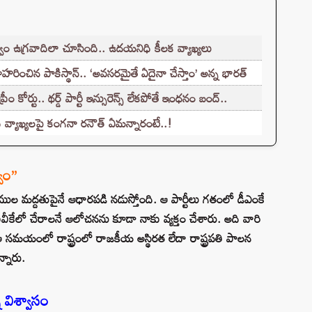
ం ఉగ్రవాదిలా చూసింది.. ఉదయనిధి కీలక వ్యాఖ్యలు
హరించిన పాకిస్థాన్.. ‘అవసరమైతే ఏదైనా చేస్తాం’ అన్న భారత్
 కోర్టు.. థర్డ్ పార్టీ ఇన్సురెన్స్ లేకపోతే ఇంధనం బంద్..
వ్యాఖ్యలపై కంగనా రనౌత్ ఏమన్నారంటే..!
్వం”
ముల మద్దతుపైనే ఆధారపడి నడుస్తోంది. ఆ పార్టీలు గతంలో డీఎంకే
కేలో చేరాలనే ఆలోచనను కూడా నాకు వ్యక్తం చేశారు. అది వారి
ఆ సమయంలో రాష్ట్రంలో రాజకీయ అస్థిరత లేదా రాష్ట్రపతి పాలన
్నారు.
న విశ్వాసం