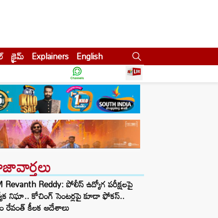
ల్
క్రైమ్
Explainers
English
ాజావార్తలు
Revanth Reddy: పోలీస్ ఉద్యోగ పరీక్షలపై
త్యేక నిఘా.. కోచింగ్ సెంటర్లపై కూడా ఫోకస్..
ం రేవంత్ కీలక ఆదేశాలు