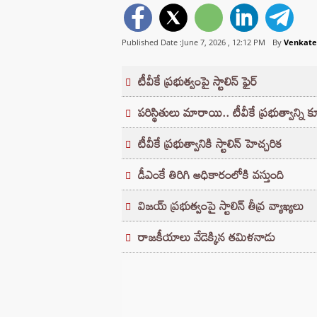
Published Date :June 7, 2026 ,
12:12 PM
By
Venkate
టీవీకే ప్రభుత్వంపై స్టాలిన్ ఫైర్
పరిస్థితులు మారాయి.. టీవీకే ప్రభుత్వాన్న
టీవీకే ప్రభుత్వానికి స్టాలిన్ హెచ్చరిక
డీఎంకే తిరిగి అధికారంలోకి వస్తుంది
విజయ్ ప్రభుత్వంపై స్టాలిన్ తీవ్ర వ్యాఖ్యలు
రాజకీయాలు వేడెక్కిన తమిళనాడు