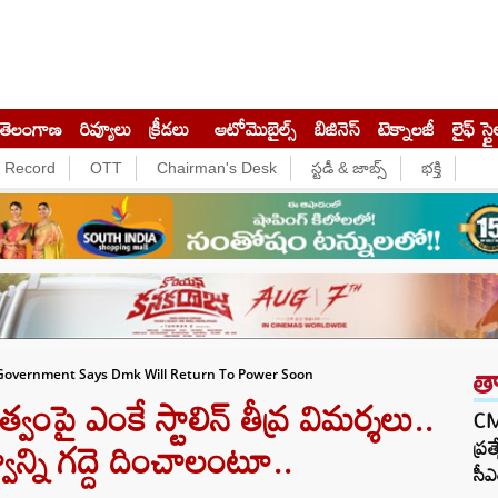
తెలంగాణ
రివ్యూలు
క్రీడలు
ఆటోమొబైల్స్
బిజినెస్‌
టెక్నాలజీ
లైఫ్ స్టై
e Record
OTT
Chairman's Desk
స్టడీ & జాబ్స్
భక్తి
త
 Government Says Dmk Will Return To Power Soon
్వంపై ఎంకే స్టాలిన్ తీవ్ర విమర్శలు..
CM 
్వాన్ని గద్దె దించాలంటూ..
ప్ర
సీఎ