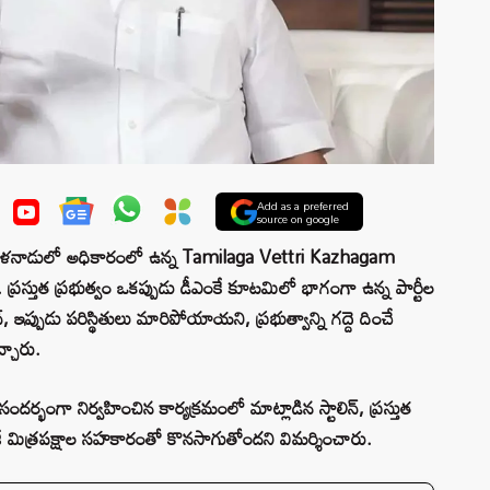
Add as a preferred
source on google
ీ తమిళనాడులో అధికారంలో ఉన్న Tamilaga Vettri Kazhagam
ంది. ప్రస్తుత ప్రభుత్వం ఒకప్పుడు డీఎంకే కూటమిలో భాగంగా ఉన్న పార్టీల
 ఇప్పుడు పరిస్థితులు మారిపోయాయని, ప్రభుత్వాన్ని గద్దె దించే
్చారు.
ర్భంగా నిర్వహించిన కార్యక్రమంలో మాట్లాడిన స్టాలిన్, ప్రస్తుత
ాజీ మిత్రపక్షాల సహకారంతో కొనసాగుతోందని విమర్శించారు.