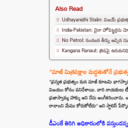
Also Read
Udhayanidhi Stalin: విజయ్ ప్రభుత్వ
India-Pakistan: చైనా హోవిట్జర్లను మో
No Petrol: సంచలన తీర్పు ఇచ్చిన సుప్రీం
Kangana Ranaut: త్రిషపై ఉదయనిధి 
“మాజీ మిత్రపక్షాల మద్దతుతోనే ప్రభుత
“ప్రస్తుత ప్రభుత్వం మన మాజీ కూటమి భాగస్వా
విజయం కోసం పనిచేశాయి. వారి నాయకులు టీవీ
ప్రజాస్వామ్య హక్కు అని నేను అంగీకరించాను. 
రావాలని మేము కోరుకోలేదు” అని స్టాలిన్ పేర్కొన
డీఎంకే తిరిగి అధికారంలోకి వస్తుందన్