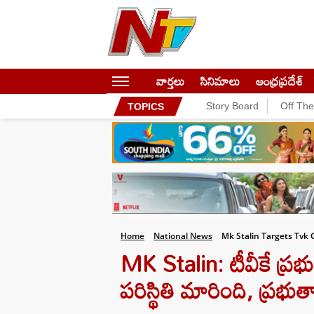
వార్తలు
సినిమాలు
ఆంధ్రప్రదేశ్
Story Board
Off Th
TOPICS
Home
National News
Mk Stalin Targets Tvk
MK Stalin: టీవీకే ప్రభుత
పరిస్థితి మారింది, ప్రభుత