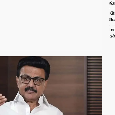
మహ
Kit
తెల
Ind
ఉచి