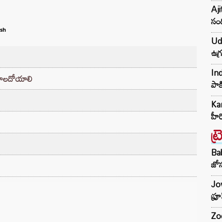
Aji
సంద
sh
Udh
ఉగ్
Ind
ి కూలదోయాలి
పాక
Kar
హీ
ట్
Ba
జోస
Jow
ఫ్ర
Zod