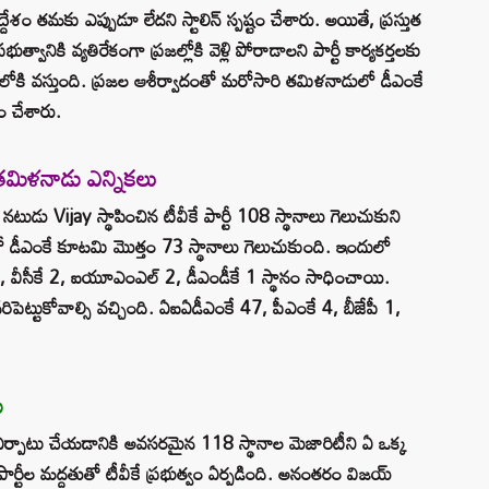
్దేశం తమకు ఎప్పుడూ లేదని స్టాలిన్ స్పష్టం చేశారు. అయితే, ప్రస్తుత
వానికి వ్యతిరేకంగా ప్రజల్లోకి వెళ్లి పోరాడాలని పార్టీ కార్యకర్తలకు
ంలోకి వస్తుంది. ప్రజల ఆశీర్వాదంతో మరోసారి తమిళనాడులో డీఎంకే
ం చేశారు.
 తమిళనాడు ఎన్నికలు
నటుడు Vijay స్థాపించిన టీవీకే పార్టీ 108 స్థానాలు గెలుచుకుని
ో డీఎంకే కూటమి మొత్తం 73 స్థానాలు గెలుచుకుంది. ఇందులో
) 2, వీసీకే 2, ఐయూఎంఎల్ 2, డీఎండీకే 1 స్థానం సాధించాయి.
ట్టుకోవాల్సి వచ్చింది. ఏఐఏడీఎంకే 47, పీఎంకే 4, బీజేపీ 1,
ు
 ఏర్పాటు చేయడానికి అవసరమైన 118 స్థానాల మెజారిటీని ఏ ఒక్క
ర్టీల మద్దతుతో టీవీకే ప్రభుత్వం ఏర్పడింది. అనంతరం విజయ్