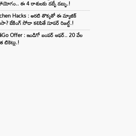
ాయోగం.. ఈ 4 రాశులకు డబ్బే డబ్బు.!
chen Hacks : అరటి తొక్కతో ఈ మ్యాజిక్
ుసా? బేకింగ్ సోడా కలిపితే సూపర్ రిజల్ట్.!
iGo Offer : ఇండిగో బంపర్ ఆఫర్.. 20 వేల
త టికెట్లు.!