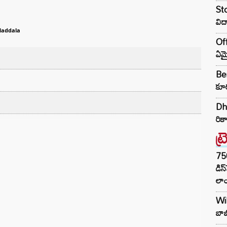
Sto
విద
Maddala
Off
ఏమై
Ben
కూర
Dhu
రికా
ట్
75
డిస
లాం
Wil
బాబ