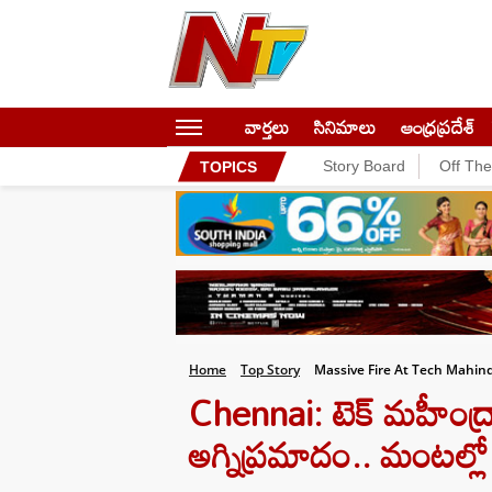
వార్తలు
సినిమాలు
ఆంధ్రప్రదేశ్
Story Board
Off Th
TOPICS
Home
Top Story
Massive Fire At Tech Mahind
Chennai: టెక్ మహీంద్
అగ్నిప్రమాదం.. మంటల్లో 