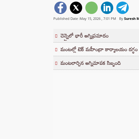
Published Date :May 15, 2026 ,
7:01 PM
By
Suresh 
చెన్నైలో భారీ అగ్నిప్రమాదం
మంటల్లో టెక్ మహీంద్రా కార్యాలయం దగ్ధం
మంటలార్పిన అగ్నిమాపక సిబ్బంది