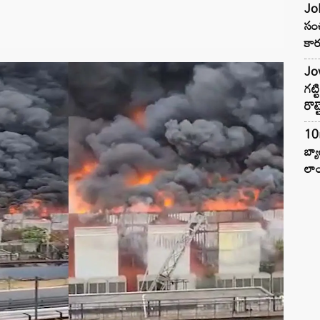
Joh
సంచ
కార
Jow
గట్
రొట్
10
బ్
లాం