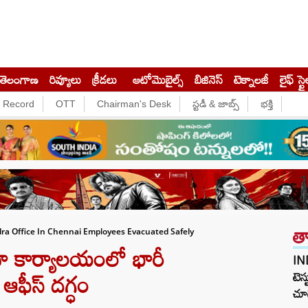
తెలంగాణ
రివ్యూలు
క్రీడలు
ఆటోమొబైల్స్
బిజినెస్‌
టెక్నాలజీ
లైఫ్ స్టై
e Record
OTT
Chairman's Desk
స్టడీ & జాబ్స్
భక్తి
త
ra Office In Chennai Employees Evacuated Safely
రా కార్యాలయంలో భారీ
IN
ఆఫీస్ దగ్ధం
టెస్
చూడ