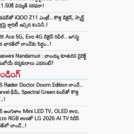
1.50కే విద్యుత్‌ సరఫరా!
పవర్‌తో iQOO Z11 ఎంట్రీ.. కొత్త డిజైన్, స్మార్ట్
ర్లపై క్లారిటీ ఇచ్చిన కంపెనీ.!
tt Ace 5G, Evo 4G డిజైన్ రివీల్.. ఆగస్టు
 భారత్‌లో లాంచ్‌కు సిద్ధం..!
aswini Nandamuri : బాలయ్య కూతురిని డైరెక్ట్
యబోయే దర్శకురాలు ఎవరంటే?
రెండింగ్‌
S Raider Doctor Doom Edition లాంచ్..
vel థీమ్, Spectral Green కలర్‌తో కొత్త
ల్..!
5 అంగుళాల Mini LED TV, OLED evo,
cro RGB evoతో LG 2026 AI TV సిరీస్
త్‌లో లాంచ్..!