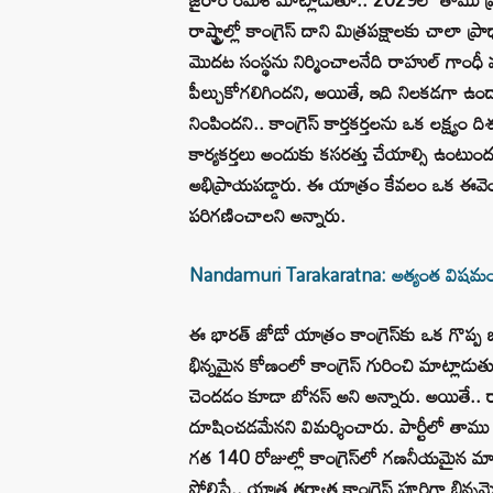
రాష్ట్రాల్లో కాంగ్రెస్ దాని మిత్రపక్షాలకు చాలా 
మొదట సంస్థను నిర్మించాలనేది రాహుల్ గాంధీ మ
పీల్చుకోగలిగిందని, అయితే, ఇది నిలకడగా ఉండ
నింపిందని.. కాంగ్రెస్ కార్తకర్తలను ఒక లక్ష్యం
కార్యకర్తలు అందుకు కసరత్తు చేయాల్సి ఉంటుం
అభిప్రాయపడ్డారు. ఈ యాత్రం కేవలం ఒక ఈవెం
పరిగణించాలని అన్నారు.
Nandamuri Tarakaratna: అత్యంత విషమంగా 
ఈ భారత్ జోడో యాత్రం కాంగ్రెస్‌కు ఒక గొప్ప బ
భిన్నమైన కోణంలో కాంగ్రెస్ గురించి మాట్లాడుతు
చెందడం కూడా బోనస్ అని అన్నారు. అయితే.. రాహ
దూషించడమేనని విమర్శించారు. పార్టీలో తాము 
గత 140 రోజుల్లో కాంగ్రెస్‌లో గణనీయమైన మార
పోలిస్తే.. యాత్ర తర్వాత కాంగ్రెస్ పూర్తిగా భిన