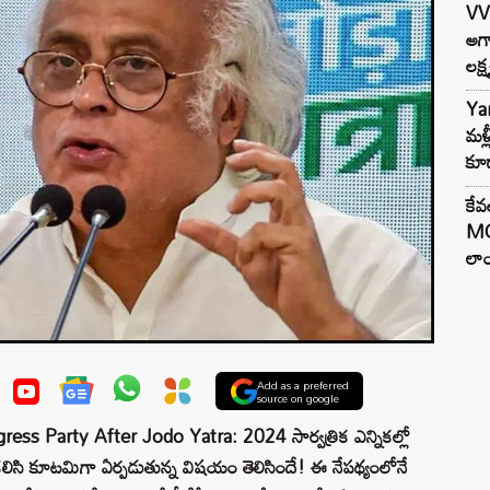
VV
అగా
లక్ష
Ya
మళ్
కూడ
కేవ
MG
లాం
Add as a preferred
source on google
arty After Jodo Yatra: 2024 సార్వత్రిక ఎన్నికల్లో
టీలు కలిసి కూటమిగా ఏర్పడుతున్న విషయం తెలిసిందే! ఈ నేపథ్యంలోనే