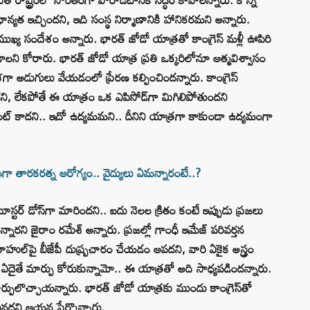
ప్రాధాన్యత ఇచ్చిందని, ఇది సంస్థ నిర్మాణానికి హానికరమని అన్నారు.
ుఖ్య సందేశం అన్నారు. భారత్ జోడో యాత్రతో కాంగ్రెస్ మళ్లీ ఊపిరి
ాలని కోరారు. భారత్ జోడో యాత్ర ప్రతి ఒక్కరిలోనూ ఆత్మవిశ్వాసం
 దిశగా అడుగులు వేయడంలో ప్రేరణ కల్పించిందన్నారు. కాంగ్రెస్
దని, లేకపోతే ఈ యాత్రం ఒక ఎపిసోడ్‌గా మిగిలిపోతుందని
ట్ కాదని.. ఇదో ఉద్యమమని.. దీనిని యాత్రగా కాకుండా ఉద్యమంగా
తారకరత్న ఆరోగ్యం.. వైద్యులు ఏమన్నారంటే..?
ూస్టర్ డోస్‌గా మారిందని.. ఐదు నెలల క్రితం కంటే ఇప్పుడు ప్రజలు
న్నారని జైరాం రమేశ్ అన్నారు. ప్రజల్లో గాంధీ ఇమేజ్ పరివర్తన
ుల్‌పై బీజేపీ దుష్ప్రచారం చేయడం ఆపదని, వారి ఏకైక అస్త్రం
ఏదైతే మార్పు కోరుకున్నామో.. ఈ యాత్రతో అది సాధ్యపడిందన్నారు.
్పులొచ్చాయన్నారు. భారత్ జోడో యాత్రకు ముందు కాంగ్రెస్‌తో
్నమైనదని ఆయన పేర్కొన్నారు.