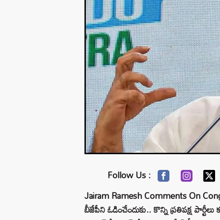
Follow Us :
Jairam Ramesh Comments On Congress P
బీజేపీని ఓడించేందుకు.. కొన్ని ప్రతిపక్ష పార్