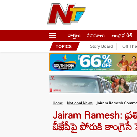
వార్తలు
సినిమాలు
ఆంధ్రప్రదేశ్
Story Board
Off Th
TOPICS
Home
National News
Jairam Ramesh Comment
Jairam Ramesh: ప్రతిపక
బీజేపీపై పోరుకి కాంగ్రెసే ప