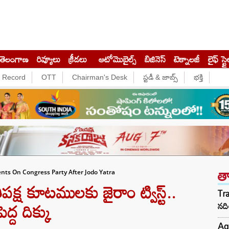
తెలంగాణ
రివ్యూలు
క్రీడలు
ఆటోమొబైల్స్
బిజినెస్‌
టెక్నాలజీ
లైఫ్ స్టై
e Record
OTT
Chairman's Desk
స్టడీ & జాబ్స్
భక్తి
త
s On Congress Party After Jodo Yatra
్ష కూటములకు జైరాం ట్విస్ట్..
Tra
ెద్ద దిక్కు
నది
Aq