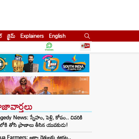
ల్
క్రైమ్
Explainers
English
ాజావార్తలు
gedy News: స్నేహం, పెళ్లి, కోపం.. చివరికి
లోకి తోసి ప్రాణాలు తీసిన యువకుడు!
ua Farmers: ఆక్వా రైతులకు ఊరట..