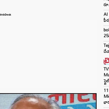
రూ.
AI 
WebDesk
ఫీచ
bol
25న
Tej
చే
ట్
TV
Mar
స్టై
11
Mi
భార