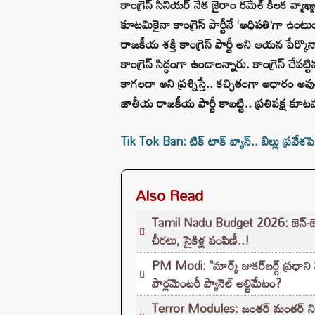
కాంగ్రెస్ సీనియర్ నేత జైరాం రమేశ్ కీలక వ్యాఖ్యల
కూటమికైనా కాంగ్రెస్ పార్టీనే ‘అధిపతి’గా ఉంట
రాజకీయ శక్తి కాంగ్రెస్ పార్టీ అని ఆయన పేర్కొ
కాంగ్రెస్ సిద్ధంగా ఉండాలన్నారు. కాంగ్రెస్ చేపట్
కాగలదా అని ప్రశ్నిస్తే.. కచ్ఛితంగా ఆధారం
జాతీయ రాజకీయ పార్టీ కాబట్టి.. ప్రతిపక్ష కూట
Tik Tok Ban: టిక్ టాక్ బ్యాన్.. బిల్లు ప్రవే
Also Read
Tamil Nadu Budget 2026: జెన్-జెడ్ విద
చీరలు, సైకిళ్ల పంపిణీ..!
PM Modi: "మార్క్ జుకర్‌బర్గ్ ప్రధాని
పార్లమెంటరీ ప్యానెల్ అల్టిమేటం?
Terror Modules: జంతర్ మంతర్ నిరసనల్