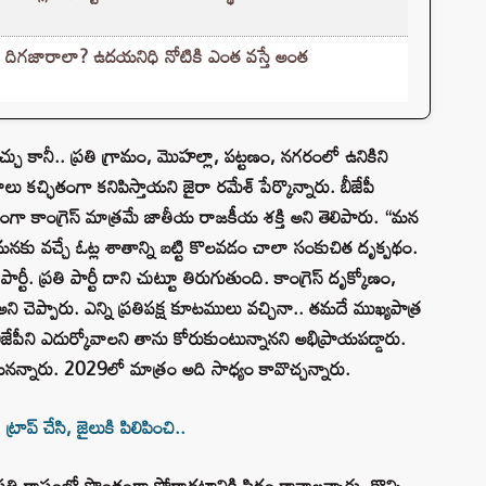
 దిగజారాలా? ఉదయనిధి నోటికి ఎంత వస్తే అంత
వచ్చు కానీ.. ప్రతి గ్రామం, మొహల్లా, పట్టణం, నగరంలో ఉనికిని
ుంబాలు కచ్ఛితంగా కనిపిస్తాయని జైరా రమేశ్ పేర్కొన్నారు. బీజేపీ
ంగా కాంగ్రెస్ మాత్రమే జాతీయ రాజకీయ శక్తి అని తెలిపారు. “మన
ా మనకు వచ్చే ఓట్ల శాతాన్ని బట్టి కొలవడం చాలా సంకుచిత దృక్పథం.
పార్టీ. ప్రతి పార్టీ దాని చుట్టూ తిరుగుతుంది. కాంగ్రెస్ దృక్కోణం,
ని చెప్పారు. ఎన్ని ప్రతిపక్ష కూటములు వచ్చినా.. తమదే ముఖ్యపాత్ర
ీజేపీని ఎదుర్కోవాలని తాను కోరుకుంటున్నానని అభిప్రాయపడ్డారు.
న్నారు. 2029లో మాత్రం అది సాధ్యం కావొచ్చన్నారు.
ాప్ చేసి, జైలుకి పిలిపించి..
 రాష్ట్రంలో సొంతంగా పోరాడటానికి సిద్ధం కావాలన్నారు. కొన్ని