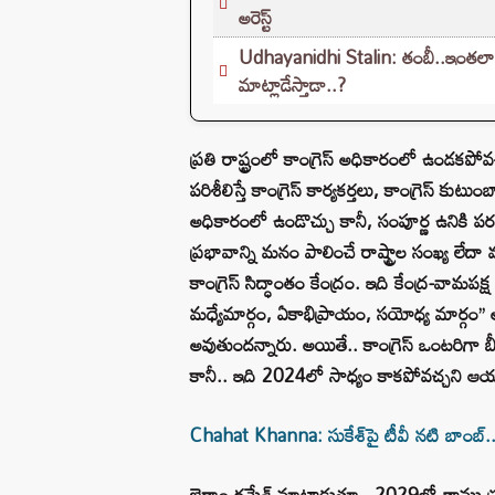
అరెస్ట్
Udhayanidhi Stalin: తంబీ..ఇంతలా
మాట్లాడేస్తాడా..?
ప్రతి రాష్ట్రంలో కాంగ్రెస్ అధికారంలో ఉండకపో
పరిశీలిస్తే కాంగ్రెస్ కార్యకర్తలు, కాంగ్రెస్ కుట
అధికారంలో ఉండొచ్చు కానీ, సంపూర్ణ ఉనికి పర
ప్రభావాన్ని మనం పాలించే రాష్ట్రాల సంఖ్య లేద
కాంగ్రెస్ సిద్ధాంతం కేంద్రం. ఇది కేంద్ర-వామపక్ష 
మధ్యేమార్గం, ఏకాభిప్రాయం, సయోధ్య మార్గం’’ అ
అవుతుందన్నారు. అయితే.. కాంగ్రెస్ ఒంటరిగా బ
కానీ.. ఇది 2024లో సాధ్యం కాకపోవచ్చని ఆయన
Chahat Khanna: సుకేశ్‌పై టీవీ నటి బాంబ్.. ట్ర
జైరాం రమేశ్ మాట్లాడుతూ.. 2029లో తాము ప్రతి