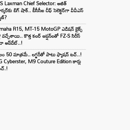
S Laxman Chief Selector: అజిత్
ర్కర్‌కు బిగ్ షాక్.. బీసీసీఐ చీఫ్ సెలెక్టర్‌గా వీవీఎస్
్మణ్?
maha R15, MT-15 MotoGP ఎడిషన్ బైక్స్
లీ వచ్చేశాయి.. కొత్త కలర్ ఆప్షన్‌లతో FZ-S సిరీస్
ా అప్‌డేట్..!
లం 50 మాత్రమే.. లగ్జరీతో పాటు ఫ్యాషన్ టచ్..!
 Cyberster, M9 Couture Edition కార్లు
చ్.!