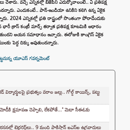
ు చేశారు. వచ్చే ఎన్నికల్లో బీజేపీని ఎదుర్కోవాలంటే.. ఏ ప్రతిపక్ష
ుందన్నారు. ఎందుకంటే.. పాన్-ఇండియా ఉనికిని కలిగి ఉన్న ఏకైక
న్నారు. 2024 ఎన్నికల్లో ప్రతి రాష్ట్రంలో సొంతంగా పోరాడేందుకు
టిన భారీ క్రాస్ కంట్రీ మార్చ్ తర్వాత ప్రతిపక్ష కూటమికి ఆధారం
 అవుతుందని ఆయన సమాధానం ఇచ్చారు. ఈరోజుకి కాంగ్రెస్ ఏకైక
ములకు పెద్ద దిక్కు అవుతుందన్నారు.
శపెట్టనున్న యూఎస్ గవర్నమెంట్
్యార్థులపై ప్రభుత్వం వరాల జల్లు.. గోల్డ్ కాయిన్స్, పట్టు
 మోడీకి క్షమాపణ చెప్పాలి, లేకపోతే..." మెటా సీఈఓకు
లో టెర్రరిస్ట్‌లు.. 9 మంది పాకిస్థాన్ ఐఎస్ఐ ఉగ్రవాదులు