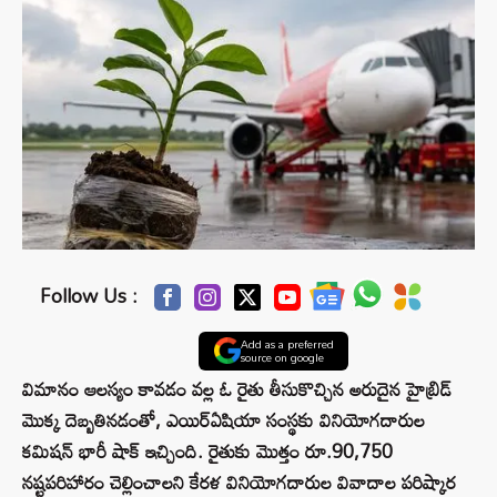
Follow Us :
Add as a preferred
source on google
విమానం ఆలస్యం కావడం వల్ల ఓ రైతు తీసుకొచ్చిన అరుదైన హైబ్రిడ్
మొక్క దెబ్బతినడంతో, ఎయిర్‌ఏషియా సంస్థకు వినియోగదారుల
కమిషన్ భారీ షాక్ ఇచ్చింది. రైతుకు మొత్తం రూ.90,750
నష్టపరిహారం చెల్లించాలని కేరళ వినియోగదారుల వివాదాల పరిష్కార