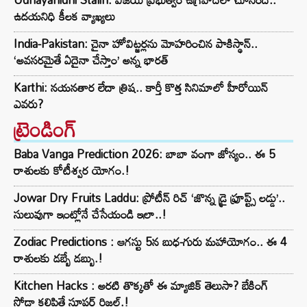
ఉదయనిధి కీలక వ్యాఖ్యలు
India-Pakistan: చైనా హోవిట్జర్లను మోహరించిన పాకిస్థాన్..
‘అవసరమైతే ఏదైనా చేస్తాం’ అన్న భారత్
Karthi: నయనతార లేదా త్రిష.. కార్తీ కొత్త సినిమాలో హీరోయిన్
ఎవరు?
ట్రెండింగ్‌
Baba Vanga Prediction 2026: బాబా వంగా జోస్యం.. ఈ 5
రాశులకు కోటీశ్వర యోగం.!
Jowar Dry Fruits Laddu: ప్రోటీన్ రిచ్ ‘జొన్న డ్రై ఫ్రూప్ట్స్ లడ్డు’..
సులువుగా ఇంట్లోనే చేసేయండి ఇలా..!
Zodiac Predictions : ఆగస్టు 5న బుధ-గురు మహాయోగం.. ఈ 4
రాశులకు డబ్బే డబ్బు.!
Kitchen Hacks : అరటి తొక్కతో ఈ మ్యాజిక్ తెలుసా? బేకింగ్
సోడా కలిపితే సూపర్ రిజల్ట్.!