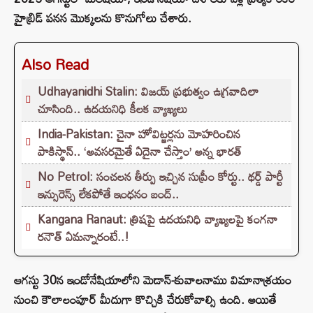
హైబ్రిడ్ పనస మొక్కలను కొనుగోలు చేశారు.
Also Read
Udhayanidhi Stalin: విజయ్ ప్రభుత్వం ఉగ్రవాదిలా
చూసింది.. ఉదయనిధి కీలక వ్యాఖ్యలు
India-Pakistan: చైనా హోవిట్జర్లను మోహరించిన
పాకిస్థాన్.. ‘అవసరమైతే ఏదైనా చేస్తాం’ అన్న భారత్
No Petrol: సంచలన తీర్పు ఇచ్చిన సుప్రీం కోర్టు.. థర్డ్ పార్టీ
ఇన్సురెన్స్ లేకపోతే ఇంధనం బంద్..
Kangana Ranaut: త్రిషపై ఉదయనిధి వ్యాఖ్యలపై కంగనా
రనౌత్ ఏమన్నారంటే..!
ఆగస్టు 30న ఇండోనేషియాలోని మెడాన్-కువాలనాము విమానాశ్రయం
నుంచి కౌలాలంపూర్ మీదుగా కొచ్చికి చేరుకోవాల్సి ఉంది. అయితే