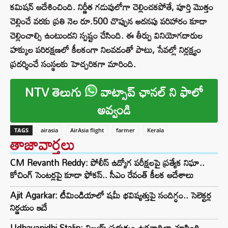
కమిషన్ ఆదేశించింది. నిర్ణీత గడువులోగా చెల్లించకపోతే, పూర్తి మొత్తం
చెల్లించే వరకు ప్రతి నెల రూ.500 చొప్పున అదనపు పరిహారం కూడా
చెల్లించాల్సి ఉంటుందని స్పష్టం చేసింది. ఈ తీర్పు వినియోగదారుల
హక్కుల పరిరక్షణలో కీలకంగా నిలవడంతో పాటు, సేవల్లో నిర్లక్ష్యం
ప్రదర్శించే సంస్థలకు హెచ్చరికగా మారింది.
NTV తెలుగు
వాట్సాప్ ఛానల్ ని ఫాలో
అవ్వండి
TAGS
airasia
AirAsia flight
farmer
Kerala
తాజావార్తలు
CM Revanth Reddy: పోలీస్ ఉద్యోగ పరీక్షలపై ప్రత్యేక నిఘా..
కోచింగ్ సెంటర్లపై కూడా ఫోకస్.. సీఎం రేవంత్ కీలక ఆదేశాలు
Ajit Agarkar: టీమిండియాలో షమీ భవిష్యత్తుపై సందిగ్ధం.. సెలెక్టర్ల
నిర్ణయం ఇదే
Udhayanidhi Stalin: విజయ్ ప్రభుత్వం ఉగ్రవాదిలా చూసింది..