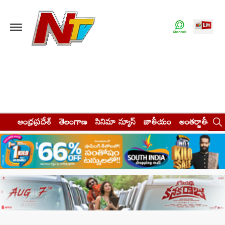
ఆంధ్రప్రదేశ్
తెలంగాణ
సినిమా న్యూస్
జాతీయం
అంతర్జాతీయం