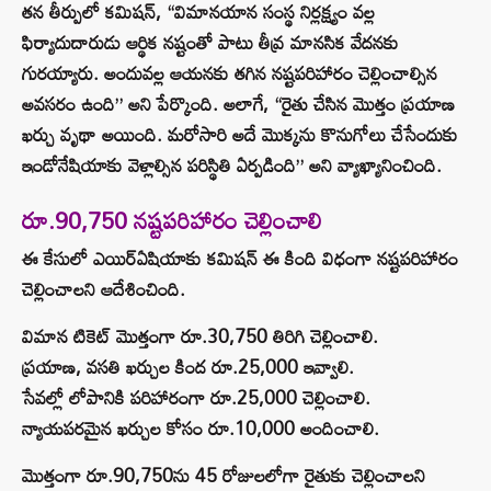
తన తీర్పులో కమిషన్, “విమానయాన సంస్థ నిర్లక్ష్యం వల్ల
ఫిర్యాదుదారుడు ఆర్థిక నష్టంతో పాటు తీవ్ర మానసిక వేదనకు
గురయ్యారు. అందువల్ల ఆయనకు తగిన నష్టపరిహారం చెల్లించాల్సిన
అవసరం ఉంది” అని పేర్కొంది. అలాగే, “రైతు చేసిన మొత్తం ప్రయాణ
ఖర్చు వృథా అయింది. మరోసారి అదే మొక్కను కొనుగోలు చేసేందుకు
ఇండోనేషియాకు వెళ్లాల్సిన పరిస్థితి ఏర్పడింది” అని వ్యాఖ్యానించింది.
రూ.90,750 నష్టపరిహారం చెల్లించాలి
ఈ కేసులో ఎయిర్‌ఏషియాకు కమిషన్ ఈ కింది విధంగా నష్టపరిహారం
చెల్లించాలని ఆదేశించింది.
విమాన టికెట్ మొత్తంగా రూ.30,750 తిరిగి చెల్లించాలి.
ప్రయాణ, వసతి ఖర్చుల కింద రూ.25,000 ఇవ్వాలి.
సేవల్లో లోపానికి పరిహారంగా రూ.25,000 చెల్లించాలి.
న్యాయపరమైన ఖర్చుల కోసం రూ.10,000 అందించాలి.
మొత్తంగా రూ.90,750ను 45 రోజులలోగా రైతుకు చెల్లించాలని