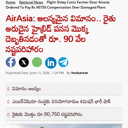
Home
National News
Flight Delay Costs Farmer Dear Airasia
Ordered To Pay Rs 90750 Compensation Over Damaged Plant
AirAsia: ఆలస్యమైన విమానం.. రైతు
అరుదైన హైబ్రిడ్ పనస మొక్క
దెబ్బతినడంతో రూ. 90 వేల
నష్టపరిహారం
Published Date :June 11, 2026 ,
1:24 PM
By
Venkatesh
విమానం ఆలస్యం
ఎయిర్‌ఏషియా సంస్థకు వినియోగదారుల కమిషన్ భారీ షాక్
రైతుకు మొత్తం రూ.90,750 నష్టపరిహారం