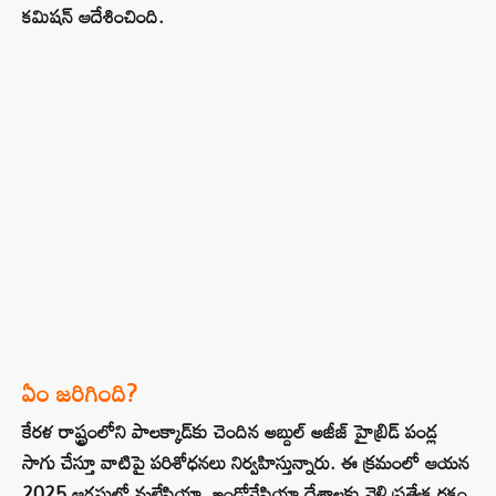
కమిషన్ ఆదేశించింది.
ఏం జరిగింది?
కేరళ రాష్ట్రంలోని పాలక్కాడ్‌కు చెందిన అబ్దుల్ అజీజ్ హైబ్రిడ్ పండ్ల
సాగు చేస్తూ వాటిపై పరిశోధనలు నిర్వహిస్తున్నారు. ఈ క్రమంలో ఆయన
2025 ఆగస్టులో మలేషియా, ఇండోనేషియా దేశాలకు వెళ్లి ప్రత్యేక రకం