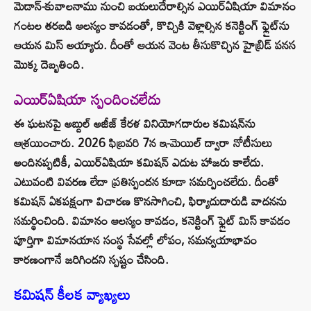
మెడాన్-కువాలనాము నుంచి బయలుదేరాల్సిన ఎయిర్‌ఏషియా విమానం
గంటల తరబడి ఆలస్యం కావడంతో, కొచ్చికి వెళ్లాల్సిన కనెక్టింగ్ ఫ్లైట్‌ను
ఆయన మిస్ అయ్యారు. దీంతో ఆయన వెంట తీసుకొచ్చిన హైబ్రిడ్ పనస
మొక్క దెబ్బతింది.
ఎయిర్‌ఏషియా స్పందించలేదు
ఈ ఘటనపై అబ్దుల్ అజీజ్ కేరళ వినియోగదారుల కమిషన్‌ను
ఆశ్రయించారు. 2026 ఫిబ్రవరి 7న ఇ-మెయిల్ ద్వారా నోటీసులు
అందినప్పటికీ, ఎయిర్‌ఏషియా కమిషన్ ఎదుట హాజరు కాలేదు.
ఎటువంటి వివరణ లేదా ప్రతిస్పందన కూడా సమర్పించలేదు. దీంతో
కమిషన్ ఏకపక్షంగా విచారణ కొనసాగించి, ఫిర్యాదుదారుడి వాదనను
సమర్థించింది. విమానం ఆలస్యం కావడం, కనెక్టింగ్ ఫ్లైట్ మిస్ కావడం
పూర్తిగా విమానయాన సంస్థ సేవల్లో లోపం, సమన్వయాభావం
కారణంగానే జరిగిందని స్పష్టం చేసింది.
కమిషన్ కీలక వ్యాఖ్యలు