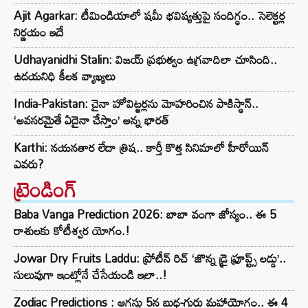
Ajit Agarkar: టీమిండియాలో షమీ భవిష్యత్తుపై సందిగ్ధం.. సెలెక్టర్ల
నిర్ణయం ఇదే
Udhayanidhi Stalin: విజయ్ ప్రభుత్వం ఉగ్రవాదిలా చూసింది..
ఉదయనిధి కీలక వ్యాఖ్యలు
India-Pakistan: చైనా హోవిట్జర్లను మోహరించిన పాకిస్థాన్..
‘అవసరమైతే ఏదైనా చేస్తాం’ అన్న భారత్
Karthi: నయనతార లేదా త్రిష.. కార్తీ కొత్త సినిమాలో హీరోయిన్
ఎవరు?
ట్రెండింగ్‌
Baba Vanga Prediction 2026: బాబా వంగా జోస్యం.. ఈ 5
రాశులకు కోటీశ్వర యోగం.!
Jowar Dry Fruits Laddu: ప్రోటీన్ రిచ్ ‘జొన్న డ్రై ఫ్రూప్ట్స్ లడ్డు’..
సులువుగా ఇంట్లోనే చేసేయండి ఇలా..!
Zodiac Predictions : ఆగస్టు 5న బుధ-గురు మహాయోగం.. ఈ 4