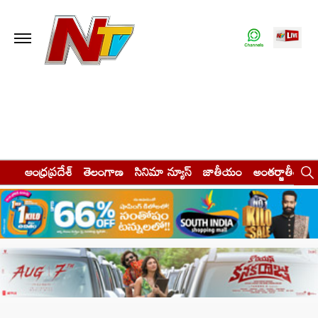
ఆంధ్రప్రదేశ్
తెలంగాణ
సినిమా న్యూస్
జాతీయం
అంతర్జాతీయం