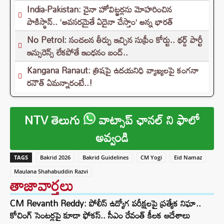
India-Pakistan: చైనా హోవిట్జర్లను మోహరించిన
పాకిస్థాన్.. ‘అవసరమైతే ఏదైనా చేస్తాం’ అన్న భారత్
No Petrol: సంచలన తీర్పు ఇచ్చిన సుప్రీం కోర్టు.. థర్డ్ పార్టీ
ఇన్సురెన్స్ లేకపోతే ఇంధనం బంద్..
Kangana Ranaut: త్రిషపై ఉదయనిధి వ్యాఖ్యలపై కంగనా
రనౌత్ ఏమన్నారంటే..!
NTV తెలుగు
వాట్సాప్ ఛానల్ ని ఫాలో
అవ్వండి
TAGS
Bakrid 2026
Bakrid Guidelines
CM Yogi
Eid Namaz
Maulana Shahabuddin Razvi
తాజావార్తలు
CM Revanth Reddy: పోలీస్ ఉద్యోగ పరీక్షలపై ప్రత్యేక నిఘా..
కోచింగ్ సెంటర్లపై కూడా ఫోకస్.. సీఎం రేవంత్ కీలక ఆదేశాలు