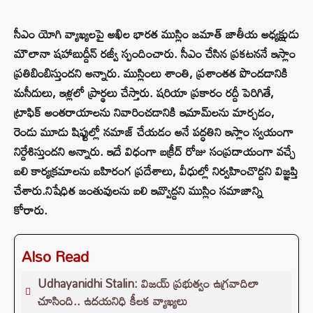
సీఎం యోగి వ్యాఖ్యలపై అఖిల భారత ముస్లిం జమాత్ జాతీయ అధ్యక్షుడు
మౌలానా షహాబుద్దీన్ రజ్వీ స్పందించారు. సీఎం చేసిన ప్రకటననే ఇస్లాం
ప్రతిబింబిస్తుందని అన్నారు. ముస్లింలు శాంతి, ప్రశాంతత పొందడానికి
మసీదులు, ఇళ్లలో ప్రార్థలు చేస్తారు. షరియా ప్రకారం రద్దీ పెరిగితే,
ట్రాఫిక్ అంతరాయాలను నివారించడానికి ఇమామ్‌లను మార్చడం,
రెండు మూడు షిఫ్టుల్లో నమాజ్ చేయడం అనే పద్ధతిని ఇస్లాం స్వయంగా
నిర్దేశిస్తుందని అన్నారు. ఇదే విధంగా బక్రీద్ రోజు సంప్రదాయంగా వచ్చే
బలి కార్యక్రమాలను బహిరంగ ప్రదేశాలు, వీధుల్లో నిర్వహించొద్దని విజ్ఞప్తి
చేశారు.నిషేధిత జంతువులను బలి ఇవ్వొద్దని ముస్లిం సమాజాన్ని
కోరారు.
Also Read
Udhayanidhi Stalin: విజయ్ ప్రభుత్వం ఉగ్రవాదిలా
చూసింది.. ఉదయనిధి కీలక వ్యాఖ్యలు