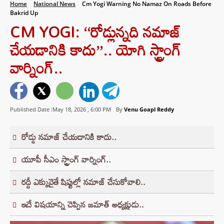
Home
National News
Cm Yogi Warning No Namaz On Roads Before
Bakrid Up
CM YOGI: ‘‘రోడ్లున్నది నమాజ్
చేయడానికి కాదు’’.. యోగి స్ట్రాంగ్
వార్నింగ్..
Published Date :May 18, 2026 ,
6:00 PM
By
Venu Goapl Reddy
రోడ్డు నమాజ్ చేయడానికి కాదు..
యూపీ సీఎం స్ట్రాంగ్ వార్నింగ్..
రద్దీ ఎక్కువైతే షిప్టుల్లో నమాజ్ చేసుకోవాలి..
ఇదే విషయాన్ని చెప్పిన జమాత్ అధ్యక్షుడు..