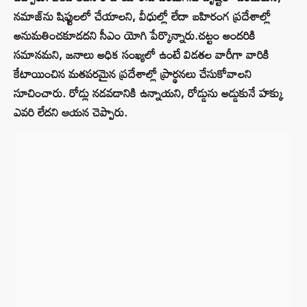
నమాజ్‌ను షిఫ్టులలో చేయాలని, వీధుల్లో లేదా బహిరంగ ప్రదేశాల్లో
అనుమతించకూడదని సీఎం యోగి పేర్కొన్నారు.చట్టం అందరికి
సమానమని, జనాలు అధిక సంఖ్యలో ఉంటే విడతల వారీగా వారికి
కేటాయించిన మతపరమైన ప్రదేశాల్లో ప్రార్థనలు చేసుకోవాలని
సూచించారు. రోడ్లు నడవడానికి ఉన్నాయని, రోడ్డును అడ్డుకునే హక్కు
ఎవరి లేదని ఆయన చెప్పారు.