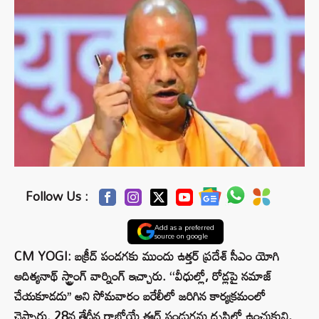
Follow Us :
Add as a preferred
source on google
CM YOGI: బక్రీద్ పండగకు ముందు ఉత్తర్ ప్రదేశ్ సీఎం యోగి
ఆదిత్యనాథ్ స్ట్రాంగ్ వార్నింగ్ ఇచ్చారు. ‘‘వీధుల్లో, రోడ్లపై నమాజ్
చేయకూడదు’’ అని సోమవారం బరేలీలో జరిగిన కార్యక్రమంలో
చెప్పారు. 28వ తేదీన రాబోయే ఈద్ పండుగను దృష్టిలో ఉంచుకుని,