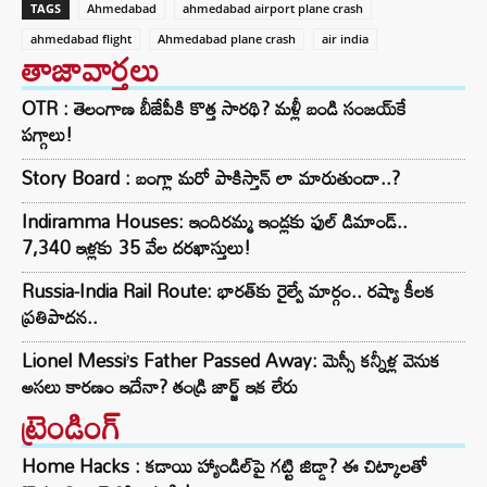
TAGS
Ahmedabad
ahmedabad airport plane crash
ahmedabad flight
Ahmedabad plane crash
air india
తాజావార్తలు
OTR : తెలంగాణ బీజేపీకి కొత్త సారథి? మళ్లీ బండి సంజయ్‌కే
పగ్గాలు!
Story Board : బంగ్లా మరో పాకిస్తాన్ లా మారుతుందా..?
Indiramma Houses: ఇందిరమ్మ ఇండ్లకు ఫుల్ డిమాండ్..
7,340 ఇళ్లకు 35 వేల దరఖాస్తులు!
Russia-India Rail Route: భారత్‌కు రైల్వే మార్గం.. రష్యా కీలక
ప్రతిపాదన..
Lionel Messi’s Father Passed Away: మెస్సీ కన్నీళ్ల వెనుక
అసలు కారణం ఇదేనా? తండ్రి జార్జ్ ఇక లేరు
ట్రెండింగ్‌
Home Hacks : కడాయి హ్యాండిల్‌పై గట్టి జిడ్డా? ఈ చిట్కాలతో