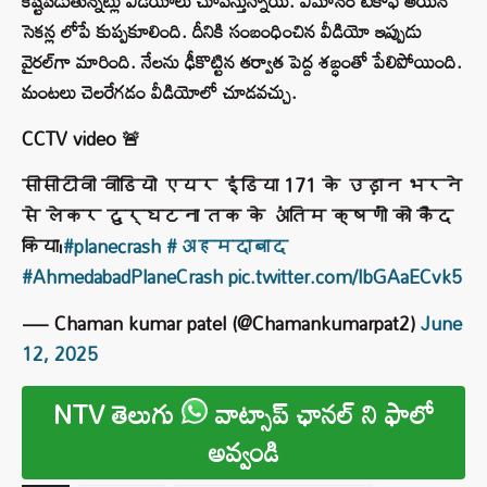
కష్టపడుతున్నట్లు వీడియోలు చూపిస్తున్నాయి. విమానం టేకాఫ్ అయిన
సెకన్ల లోపే కుప్పకూలింది. దీనికి సంబంధించిన వీడియో ఇప్పుడు
వైరల్‌గా మారింది. నేలను ఢీకొట్టిన తర్వాత పెద్ద శబ్ధంతో పేలిపోయింది.
మంటలు చెలరేగడం వీడియోలో చూడవచ్చు.
CCTV video 🚨
सीसीटीवी वीडियो एयर इंडिया 171 के उड़ान भरने
से लेकर दुर्घटना तक के अंतिम क्षणों को कैद
किया।
#planecrash
#अहमदाबाद
#AhmedabadPlaneCrash
pic.twitter.com/IbGAaECvk5
— Chaman kumar patel (@Chamankumarpat2)
June
12, 2025
NTV తెలుగు
వాట్సాప్ ఛానల్ ని ఫాలో
అవ్వండి