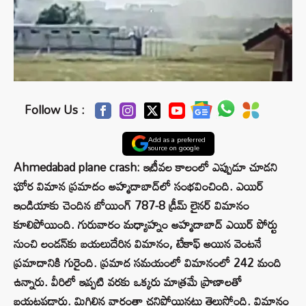
Follow Us :
Add as a preferred
source on google
Ahmedabad plane crash: ఇటీవల కాలంలో ఎప్పుడూ చూడని
ఘోర విమాన ప్రమాదం అహ్మదాబాద్‌లో సంభవించింది. ఎయిర్
ఇండియాకు చెందిన బోయింగ్ 787-8 డ్రీమ్ లైనర్ విమానం
కూలిపోయింది. గురువారం మధ్యాహ్నం అహ్మదాబాద్ ఎయిర్ పోర్టు
నుంచి లండన్‌కు బయలుదేరిన విమానం, టేకాఫ్ అయిన వెంటనే
ప్రమాదానికి గురైంది. ప్రమాద సమయంలో విమానంలో 242 మంది
ఉన్నారు. వీరిలో ఇప్పటి వరకు ఒక్కరు మాత్రమే ప్రాణాలతో
బయటపడ్డారు. మిగిలిన వారంతా చనిపోయినట్లు తెలుస్తోంది. విమానం