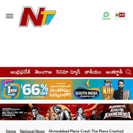
ఆంధ్రప్రదేశ్
తెలంగాణ
సినిమా న్యూస్
జాతీయం
అంతర్జాతీయం
Home
National News
Ahmedabad Plane Crash The Plane Crashed