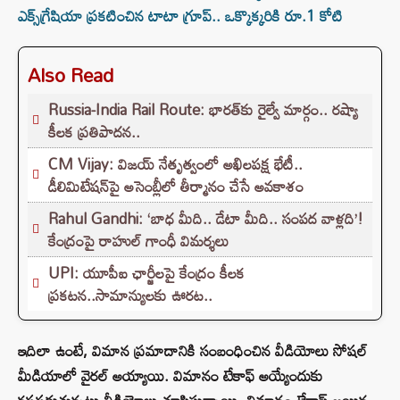
ఎక్స్‌గ్రేషియా ప్రకటించిన టాటా గ్రూప్‌.. ఒక్కొక్కరికి రూ.1 కోటి
Also Read
Russia-India Rail Route: భారత్‌కు రైల్వే మార్గం.. రష్యా
కీలక ప్రతిపాదన..
CM Vijay: విజయ్ నేతృత్వంలో అఖిలపక్ష భేటీ..
డీలిమిటేషన్‌పై అసెంబ్లీలో తీర్మానం చేసే అవకాశం
Rahul Gandhi: ‘బాధ మీది.. డేటా మీది.. సంపద వాళ్లది’!
కేంద్రంపై రాహుల్ గాంధీ విమర్శలు
UPI: యూపీఐ ఛార్జీలపై కేంద్రం కీలక
ప్రకటన..సామాన్యులకు ఊరట..
ఇదిలా ఉంటే, విమాన ప్రమాదానికి సంబంధించిన వీడియోలు సోషల్
మీడియాలో వైరల్ అయ్యాయి. విమానం టేకాఫ్ అయ్యేందుకు