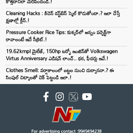
కొత్తదానిలా మెరిపించండి.!
Cleaning Hacks : కిచెన్ డస్ట్‌బిన్ స్మెల్ కొడుతోందా.? ఇలా చేస్తే
క్షణాల్లో క్లీన్.!
Pressure Cooker Rice Tips: కుక్కర్‌లో అన్నం పర్ఫెక్ట్‌గా
రావాలంటే ఇదే సీక్రెట్.!
19.62kmpl మైలేజ్, 150hp టర్బో ఇంజిన్‌తో Volkswagen
Virtus Anniversary ఎడిషన్ లాంచ్.. ధర, ఫీచర్లు ఇవే.!
Clothes Smell: వర్షాకాలంలో బట్టల నుంచి దుర్వాసనా.? ఈ
సింపుల్ చిట్కాలతో చెక్ పెట్టండి ఇలా.!
For advertising contact :9949494238