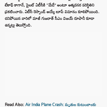
టేకాఫ్ కాగానే, పైలట్ ఏటీసీకి ‘‘మేడే’’ అంటూ అత్యవసర పరిస్థితిని
ప్రకటించారు. ఏటీసీ రెస్పాండ్ అయ్యే లూపే విమానం కూలిపోయింది.
చనిపోయిన వారిలో మాజీ గుజరాత్ సీఎం విజయ్ రూపానీ కూడా
ఉన్నట్లు తెలుస్తోంది.
Read Also:
Air India Plane Crash: మృతుల కుటుంబాలకు