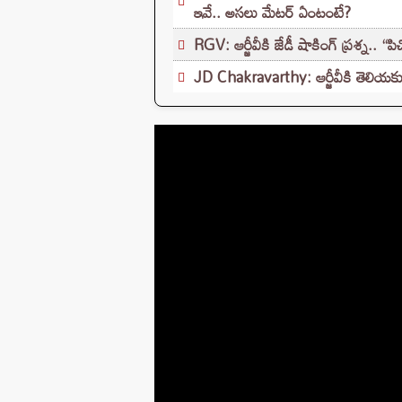
ఇవే.. అసలు మేటర్ ఏంటంటే?
RGV: ఆర్జీవీకి జేడీ షాకింగ్ ప్రశ్న.. “పి
JD Chakravarthy: ఆర్జీవీకి తెలియకుం