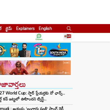
ల్
క్రైమ్
Explainers
English
ాజావార్తలు
7 World Cup: స్టార్ ప్లేయర్లకు నో ఛాన్స్..
్డ్ కప్ జట్టులో ఊహించని ట్విస్ట్..
mudi : అయ్యప్ప ‘బంగారు పల్లకి’ సాంగ్ రెడీ