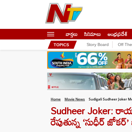
వార్తలు
సినిమాలు
ఆంధ్రప్రదేశ్
Story Board
Off Th
TOPICS
Home
Movie News
Sudigali Sudheer Joker Mo
Sudheer Joker: రాయల్
రేపుతున్న ‘సుధీర్ జోకర్’