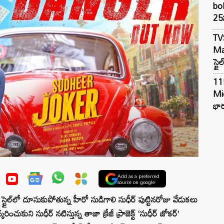
bol
25న
TV
Mar
స్టై
11
Mi
భార
Add as a preferred
source on google
స్టైల్‌లో దూసుకుపోతున్న హీరో సుడిగాలి సుధీర్ పుట్టినరోజు వేడుకలు
చుకుని సుధీర్ నటిస్తున్న తాజా క్రేజీ ప్రాజెక్ట్ ‘సుధీర్ జోకర్’