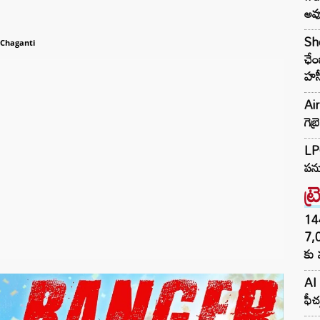
అవు
She
 Chaganti
ఛేం
హస
Air
గె
LPG
పన్
ట్
144H
7,
కు 
AI 
ఫీచ