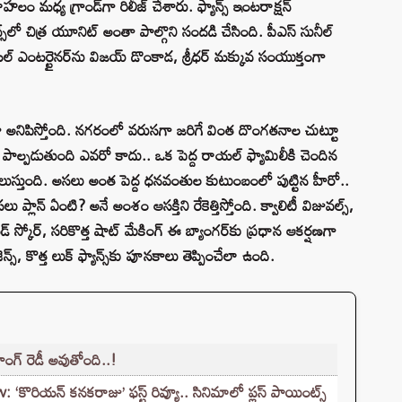
 మధ్య గ్రాండ్‌గా రిలీజ్ చేశారు. ఫ్యాన్స్ ఇంటరాక్షన్
్స్‌లో చిత్ర యూనిట్ అంతా పాల్గొని సందడి చేసింది. పీఎస్ సునీల్
యల్ ఎంటర్టైనర్‌ను విజయ్ డొంకాడ, శ్రీధర్ మక్కువ సంయుక్తంగా
ంగ్‌గా అనిపిస్తోంది. నగరంలో వరుసగా జరిగే వింత దొంగతనాల చుట్టూ
ాల్పడుతుంది ఎవరో కాదు.. ఒక పెద్ద రాయల్ ఫ్యామిలీకి చెందిన
 తెలుస్తుంది. అసలు అంత పెద్ద ధనవంతుల కుటుంబంలో పుట్టిన హీరో..
లాన్ ఏంటి? అనే అంశం ఆసక్తిని రేకెత్తిస్తోంది. క్వాలిటీ విజువల్స్,
డ్ స్కోర్, సరికొత్త షాట్ మేకింగ్ ఈ బ్యాంగర్‌కు ప్రధాన ఆకర్షణగా
ెన్స్, కొత్త లుక్ ఫ్యాన్స్‌కు పూనకాలు తెప్పించేలా ఉంది.
ాంగ్ రెడీ అవుతోంది..!
ొరియన్ కనకరాజు’ ఫస్ట్ రివ్యూ.. సినిమాలో ప్లస్ పాయింట్స్