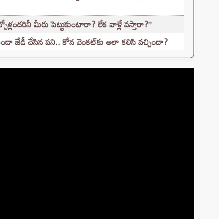
చ్చోళ్లందరినీ మీరు పెట్టుకుంటారా? లేక వాళ్లే వస్తారా?”
డా జేడీ చేసిన పని.. కోన వెంకట్‌కు అలా కలిసి వచ్చిందా?