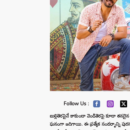
Follow Us :
బుల్లితెరపైనే కాకుండా వెండితెరపై కూడా తనదైన 
ఘనంగా జరిగాయి. ఈ ప్రత్యేక సందర్భాన్ని పురస్కరిం