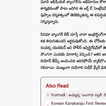
మూవీ అఫీషియల్ బ్యాంగర్‌ను అభిమానుల కోలాహలం
కార్యక్రమంతో పాటు జరిగిన ఈ బర్త్ డే సెలబ్రేషన
పుప్పాల దర్శకత్వంలో తెరకెక్కుతున్న ఈ కమర్షి
నిర్మిస్తున్నారు.
సినిమా బ్యాంగర్ లీడ్ చూస్తే చాలా ఇంట్రెస్టి
కథ తిరుగుతుందని అర్థమవుతోంది. ఈ చోరీలకు ప
సంపన్న యువకుడే అని పోలీస్ ఇన్వెస్టిగేషన్‌లో
దొంగగా ఎందుకు మారాల్సి వచ్చింది? అతని అసలు ప్
లియోన్ జేమ్స్ అందించిన అదిరిపోయే బ్యాక్‌గ్రౌం
నిలిచాయి. ముఖ్యంగా సుడిగాలి సుధీర్ స్క్రీన్ ప్రెజ
Also Read
Irumudi : అయ్యప్ప ‘బంగారు పల్లకి’ స
Korean Kanakaraju First Review: ‘క