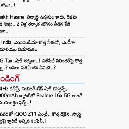
తోంది..!
ikh Hasina: విద్యార్థి ఉద్యమం కాదు, రెజిమ్
జ్ కుట్ర.. 2 ఏళ్ల తర్వాత మౌనం వీడిన షేక్
ీనా..
 India: ఎయిరిండియా కొత్త సీఈవో, ఎండీగా
బ్రెమారియం నియామకం
 Tax: షాక్‌ తప్పదా..! ఎల్‌పీజీ సిలిండర్‌పై కొత్త
ను..? అసలు ప్రతిపాదన ఏమిటి..?
రెండింగ్‌
z డిస్‌ప్లే, మిలిటరీ-గ్రేడ్ షాక్ రెసిస్టన్స్,
000mAh బ్యాటరీతో Realme 16x 5G లాంచ్
ముహూర్తం ఫిక్స్..!
పవర్‌తో iQOO Z11 ఎంట్రీ.. కొత్త డిజైన్, స్మార్ట్
ర్లపై క్లారిటీ ఇచ్చిన కంపెనీ.!