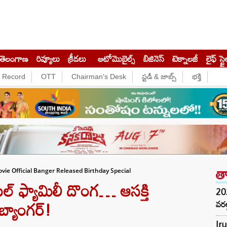
తెలంగాణ
రివ్యూలు
క్రీడలు
ఆటోమొబైల్స్
బిజినెస్‌
టెక్నాలజీ
లైఫ్ స్టై
e Record
OTT
Chairman's Desk
స్టడీ & జాబ్స్
భక్తి
త
vie Official Banger Released Birthday Special
 ఫ్యామిలీ దొంగ… ఆసక్తి
202
 బ్యాంగర్!
వరల
Iru