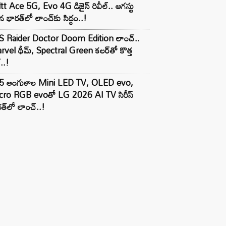
tt Ace 5G, Evo 4G డిజైన్ రివీల్.. ఆగస్టు
 భారత్‌లో లాంచ్‌కు సిద్ధం..!
S Raider Doctor Doom Edition లాంచ్..
vel థీమ్, Spectral Green కలర్‌తో కొత్త
ల్..!
5 అంగుళాల Mini LED TV, OLED evo,
cro RGB evoతో LG 2026 AI TV సిరీస్
త్‌లో లాంచ్..!