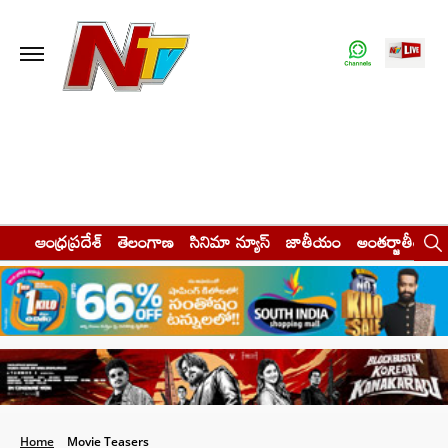
ఆంధ్రప్రదేశ్
తెలంగాణ
సినిమా న్యూస్
జాతీయం
అంతర్జాతీయం
Home
Movie Teasers