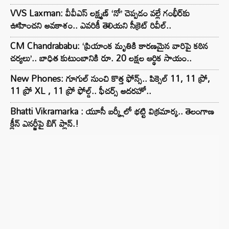
VVS Laxman: వీవీఎస్ లక్ష్మణ్ ‘నో’ చెప్పడం వల్లే గంభీర్‌కు
ఊహించని అవకాశం.. ఎవరికీ తెలియని సీక్రెట్ రివీల్..
CM Chandrababu: ‘ప్రియాంక మృతికి కారణమైన వారిపై కఠిన
చర్యలు’.. బాధిత కుటుంబానికి రూ. 20 లక్షల ఆర్థిక సాయం..
New Phones: గూగుల్ నుంచి కొత్త ఫోన్స్.. పిక్సెల్ 11, 11 ప్రో,
11 ప్రో XL , 11 ప్రో ఫోల్డ్.. ఫీచర్స్ అదరహో..
Bhatti Vikramarka : యూసీ బర్క్లీలో భట్టి విక్రమార్క.. తెలంగాణ
క్లీన్ ఎనర్జీపై బిగ్ ప్లాన్.!