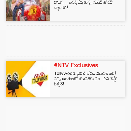
దొంగ… ఆసక్తి రేపుతున్న ‘సుధీర్ జోకర్’
బ్యాంగర్!
#NTV Exclusives
Tollywood: వైరల్ కోసం విలువల బలి!
పచ్చి బూతులతో యువతకు వల.. సిని ‘డర్టీ’
పిక్చర్!