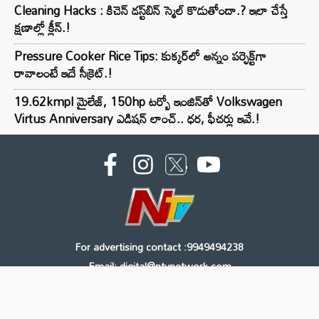
Cleaning Hacks : కిచెన్ డస్ట్‌బిన్ స్మెల్ కొడుతోందా.? ఇలా చేస్తే
క్షణాల్లో క్లీన్.!
Pressure Cooker Rice Tips: కుక్కర్‌లో అన్నం పర్ఫెక్ట్‌గా
రావాలంటే ఇదే సీక్రెట్.!
19.62kmpl మైలేజ్, 150hp టర్బో ఇంజిన్‌తో Volkswagen
Virtus Anniversary ఎడిషన్ లాంచ్.. ధర, ఫీచర్లు ఇవే.!
For advertising contact :9949494238
Email: digital@ntvnetwork.com
Copyright © 2000 - 2026 - NTV
About Us
Contact Us
Privacy Policy
Terms & Conditions