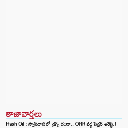
తాజావార్తలు
Hash Oil : స్నాప్‌చాట్‌లో డ్రగ్స్ దందా.. ORR వద్ద పెడ్లర్ అరెస్ట్.!