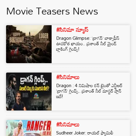
Movie Teasers News
#సినిమా న్యూస్
Dragon Glimpse: ‘డ్రాగన్’ బాక్సాఫీస్
ఊచకోత ఖాయం.. ప్రశాంత్ నీల్ మైండ్
బ్లాకింగ్ గ్లింప్స్!
#సినిమాలు
Dragon : 4 నిమిషాల రన్ టైంతో ఎన్టీఆర్
‘డ్రాగన్’ గ్లింప్స్.. ప్రశాంత్ నీల్ మాస్టర్ ప్లాన్
ఇదే!
#సినిమాలు
Sudheer Joker: రాయల్ ఫ్యామిలీ