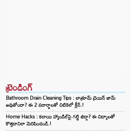
ట్రెండింగ్‌
Bathroom Drain Cleaning Tips : బాత్రూమ్ డ్రెయిన్ జామ్
అవుతోందా? ఈ 2 పదార్థాలతో చిటికెలో క్లీన్.!
Home Hacks : కడాయి హ్యాండిల్‌పై గట్టి జిడ్డా? ఈ చిట్కాలతో
కొత్తదానిలా మెరిపించండి.!