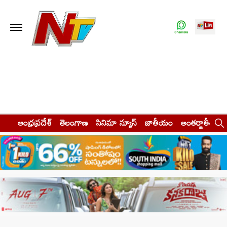
ఆంధ్రప్రదేశ్
తెలంగాణ
సినిమా న్యూస్
జాతీయం
అంతర్జాతీయం