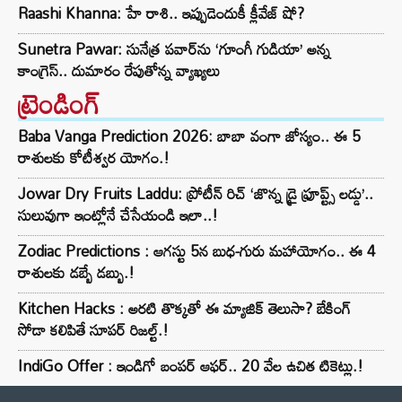
Raashi Khanna: హే రాశి.. ఇప్పుడెందుకీ క్లీవేజ్ షో?
Sunetra Pawar: సునేత్ర పవార్‌‌ను ‘గూంగీ గుడియా’ అన్న
కాంగ్రెస్.. దుమారం రేపుతోన్న వ్యాఖ్యలు
ట్రెండింగ్‌
Baba Vanga Prediction 2026: బాబా వంగా జోస్యం.. ఈ 5
రాశులకు కోటీశ్వర యోగం.!
Jowar Dry Fruits Laddu: ప్రోటీన్ రిచ్ ‘జొన్న డ్రై ఫ్రూప్ట్స్ లడ్డు’..
సులువుగా ఇంట్లోనే చేసేయండి ఇలా..!
Zodiac Predictions : ఆగస్టు 5న బుధ-గురు మహాయోగం.. ఈ 4
రాశులకు డబ్బే డబ్బు.!
Kitchen Hacks : అరటి తొక్కతో ఈ మ్యాజిక్ తెలుసా? బేకింగ్
సోడా కలిపితే సూపర్ రిజల్ట్.!
IndiGo Offer : ఇండిగో బంపర్ ఆఫర్.. 20 వేల ఉచిత టికెట్లు.!