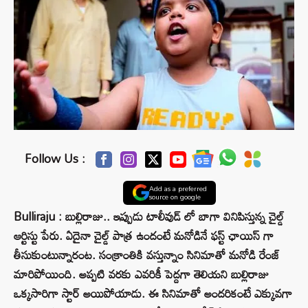
Follow Us :
Add as a preferred
source on google
Bulliraju : బుల్లిరాజు.. ఇప్పుడు టాలీవుడ్ లో బాగా వినిపిస్తున్న చైల్డ్
ఆర్టిస్టు పేరు. ఏదైనా చైల్డ్ పాత్ర ఉందంటే మనోడినే ఫస్ట్ ఛాయిస్ గా
తీసుకుంటున్నారంట. సంక్రాంతికి వస్తున్నాం సినిమాతో మనోడి రేంజ్
మారిపోయింది. అప్పటి వరకు ఎవరికీ పెద్దగా తెలియని బుల్లిరాజు
ఒక్కసారిగా స్టార్ అయిపోయాడు. ఈ సినిమాతో అందరికంటే ఎక్కువగా