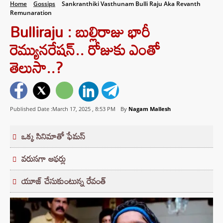
Home
Gossips
Sankranthiki Vasthunam Bulli Raju Aka Revanth
Remunaration
Bulliraju : బుల్లిరాజు భారీ
రెమ్యునరేషన్.. రోజుకు ఎంతో
తెలుసా..?
Published Date :March 17, 2025 ,
8:53 PM
By
Nagam Mallesh
ఒక్క సినిమాతో ఫేమస్
వరుసగా ఆఫర్లు
యూజ్ చేసుకుంటున్న రేవంత్