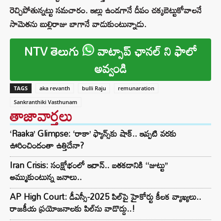
రెచ్చిపోతున్నట్టు సమచారం. ఇల్లు ఉండగానే దీపం చక్కబెట్టుకోవాలనే
సామెతను బుల్లిరాజు బాగానే వాడుకుంటున్నాడు.
NTV తెలుగు
వాట్సాప్ ఛానల్ ని ఫాలో
అవ్వండి
TAGS
aka revanth
bulli Raju
remunaration
Sankranthiki Vasthunam
తాజావార్తలు
‘Raaka’ Glimpse: ‘రాకా’ ఫ్యాన్స్‌కు షాక్.. ఇప్పటి వరకు
ఊరించిందంతా ఉత్తిదేనా?
Iran Crisis: సంక్షోభంలో ఇరాన్.. బతకడానికి ‘‘జుట్టు’’
అమ్ముకుంటున్న జనాలు..
AP High Court: డీఎస్సీ-2025 పిల్‌పై హైకోర్టు కీలక వ్యాఖ్యలు..
రాజకీయ ప్రయోజనాలకు పిల్‌ను వాడొద్దు..!