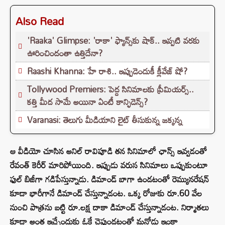
Also Read
'Raaka' Glimpse: 'రాకా' ఫ్యాన్స్‌కు షాక్.. ఇప్పటి వరకు
ఊరించిందంతా ఉత్తిదేనా?
Raashi Khanna: హే రాశి.. ఇప్పుడెందుకీ క్లీవేజ్ షో?
Tollywood Premiers: పెద్ద సినిమాలకు ప్రీమియర్స్..
కత్తి మీద సామే అయినా ఏంటీ కాన్ఫిడెన్స్?
Varanasi: తెలుగు మీడియాని లైట్ తీసుకున్న జక్కన్న
ఆ వీడియో చూసిన అనిల్ రావిపూడి తన సినిమాలో ఛాన్స్ ఇవ్వడంతో
రేవంత్ కెరీర్ మారిపోయింది. ఇప్పుడు వరుస సినిమాలు ఒప్పుకుంటూ
ఫుల్ బిజీగా గడిపేస్తున్నాడు. డిమాండ్ బాగా ఉండటంతో రెమ్యునరేషన్
కూడా భారీగానే డిమాండ్ చేస్తున్నాడంట. ఒక్క రోజుకు రూ.60 వేల
నుంచి పాత్రను బట్టి రూ.లక్ష దాకా డిమాండ్ చేస్తున్నాడంట. నిర్మాతలు
కూడా అంత ఇచ్చేందుకు ఓకే చెప్తుండటంతో మనోడు ఇంకా