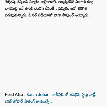
గుర్తింపు వచ్చింది మాత్రం బుల్లిరాజుకే. ఆంధ్రప్రదేశ్ ఏలూరు జిల్లా
చానమిల్లి అనే ఊరికి చెందిన రేవంత్.. ప్రస్తుతం ఐదో తరగతి
చదువుతున్నాడు. ఓ రీల్ వీడియోతో బాగా పాపులర్ అయ్యాడు.
Read Also :
Karan Johar : బాలీవుడ్ లో అసలైన స్టార్లు వాళ్లే..
కరణ్ జోహార్ షాకింగ్ కామెంట్స్..