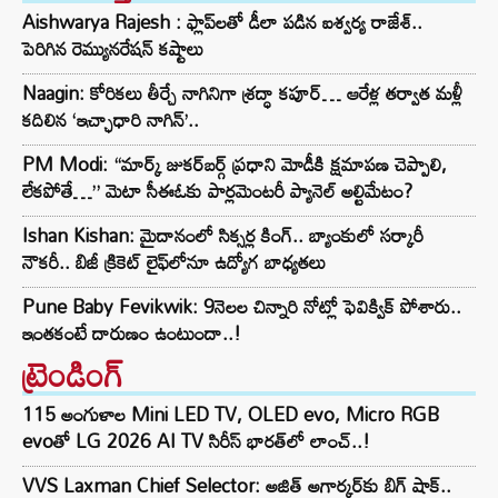
Aishwarya Rajesh : ఫ్లాప్‌లతో డీలా పడిన ఐశ్వర్య రాజేశ్..
పెరిగిన రెమ్యునరేషన్‌ కష్టాలు
Naagin: కోరికలు తీర్చే నాగినిగా శ్రద్ధా కపూర్… ఆరేళ్ల తర్వాత మళ్లీ
కదిలిన ‘ఇచ్ఛాధారి నాగిన్’..
PM Modi: “మార్క్ జుకర్‌బర్గ్ ప్రధాని మోడీకి క్షమాపణ చెప్పాలి,
లేకపోతే…” మెటా సీఈఓకు పార్లమెంటరీ ప్యానెల్ అల్టిమేటం?
Ishan Kishan: మైదానంలో సిక్సర్ల కింగ్.. బ్యాంకులో సర్కారీ
నౌకరీ.. బిజీ క్రికెట్ లైఫ్‌లోనూ ఉద్యోగ బాధ్యతలు
Pune Baby Fevikwik: 9నెలల చిన్నారి నోట్లో ఫెవిక్విక్‌ పోశారు..
ఇంతకంటే దారుణం ఉంటుందా..!
ట్రెండింగ్‌
115 అంగుళాల Mini LED TV, OLED evo, Micro RGB
evoతో LG 2026 AI TV సిరీస్ భారత్‌లో లాంచ్..!
VVS Laxman Chief Selector: అజిత్ అగార్కర్‌కు బిగ్ షాక్..