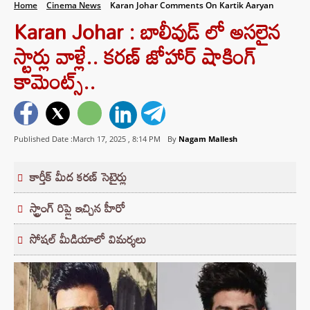
Home
Cinema News
Karan Johar Comments On Kartik Aaryan
Karan Johar : బాలీవుడ్ లో అసలైన
స్టార్లు వాళ్లే.. కరణ్ జోహార్ షాకింగ్
కామెంట్స్..
Published Date :March 17, 2025 ,
8:14 PM
By
Nagam Mallesh
కార్తీక్ మీద కరణ్ సెటైర్లు
స్ట్రాంగ్ రిప్లై ఇచ్చిన హీరో
సోషల్ మీడియాలో విమర్శలు