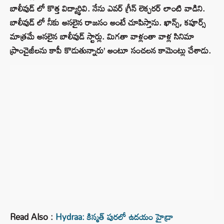
బాలీవుడ్ లో కొత్త విద్యార్థివి. నేను ఎవర్ గ్రీన్ లెక్చరర్ లాంటి వాడిని.
బాలీవుడ్ లో నీకు అసలైన రాజసం అంటే చూపిస్తాను. ఖాన్స్, కపూర్స్
మాత్రమే అసలైన బాలీవుడ్ స్టార్లు. మిగతా వాళ్లంతా వాళ్ల సినిమా
ప్రాంచైజీలను కాపీ కొడుతున్నారు’ అంటూ సంచలన కామెంట్లు చేశాడు.
Read Also :
Hydraa: కిస్మత్ పురలో ఉద‌యం హైడ్రా