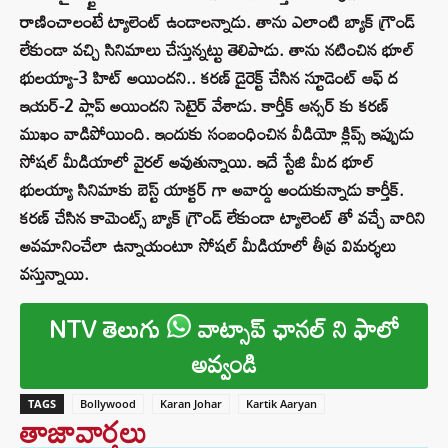
రాణించాలంటే ట్యాలెంట్ ఉండాలన్నాడు. తాను ఎలాంటి బ్యాక్ గ్రౌండ్
లేకుండా వచ్చి సినిమాలు చేస్తున్నట్టు తెలిపాడు. తాను నటించిన భూల్
భులయ్యా-3 హిట్ అయిందని.. కరణ్ డైరెక్ట్ చేసిన స్టూడెంట్ ఆఫ్ ద
ఇయర్-2 ప్లాప్ అయిందని సెటైర్ వేశాడు. కార్తీక్ ఆన్సర్ కు కరణ్
ముఖం వాడిపోయింది. ఇందుకు సంబంధించిన వీడియో క్లిప్స్ ఇప్పుడు
సోషల్ మీడియాలో వైరల్ అవుతున్నాయి. ఇదే స్టేజి మీద భూల్
భులయ్యా సినిమాకు బెస్ట్ యాక్టర్ గా అవార్డు అందుకున్నాడు కార్తీక్.
కరణ్ చేసిన కామెంట్స్ బ్యాక్ గ్రౌండ్ లేకుండా ట్యాలెంట్ తో వచ్చే వారిని
అవమానించేలా ఉన్నాయంటూ సోషల్ మీడియాలో తీవ్ర విమర్శలు
వస్తున్నాయి.
NTV తెలుగు
వాట్సాప్ ఛానల్ ని ఫాలో
అవ్వండి
TAGS
Bollywood
Karan Johar
Kartik Aaryan
తాజావార్తలు