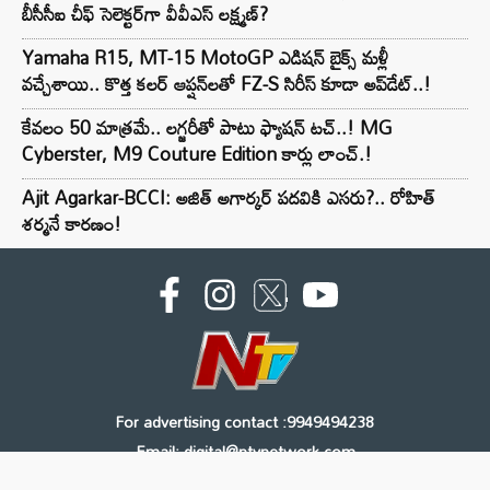
బీసీసీఐ చీఫ్ సెలెక్టర్‌గా వీవీఎస్ లక్ష్మణ్?
Yamaha R15, MT-15 MotoGP ఎడిషన్ బైక్స్ మళ్లీ
వచ్చేశాయి.. కొత్త కలర్ ఆప్షన్‌లతో FZ-S సిరీస్ కూడా అప్‌డేట్..!
కేవలం 50 మాత్రమే.. లగ్జరీతో పాటు ఫ్యాషన్ టచ్..! MG
Cyberster, M9 Couture Edition కార్లు లాంచ్.!
Ajit Agarkar-BCCI: అజిత్ అగార్కర్ పదవికి ఎసరు?.. రోహిత్
శర్మనే కారణం!
For advertising contact :9949494238
Email: digital@ntvnetwork.com
Copyright © 2000 - 2026 - NTV