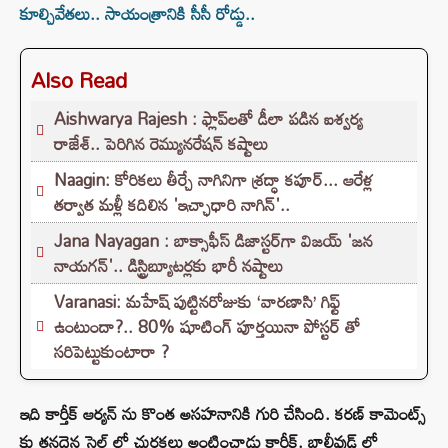
కూల్చివేత‌లు.. సాయంత్రానికి సీసీ రోడ్డు..
Also Read
Aishwarya Rajesh : ఫ్లాప్‌లతో డీలా పడిన ఐశ్వర్య
రాజేశ్.. పెరిగిన రెమ్యునరేషన్‌ కష్టాలు
Naagin: కోరికలు తీర్చే నాగినిగా శ్రద్ధా కపూర్... ఆరేళ్ల
తర్వాత మళ్లీ కదిలిన 'ఇచ్ఛాధారి నాగిన్'..
Jana Nayagan : బాక్సాఫీస్ డిజాస్టర్‌గా విజయ్ 'జన
నాయగన్'.. డిస్ట్రిబ్యూటర్లకు భారీ నష్టాలు
Varanasi: మహేష్ పుట్టినరోజుకు ‘వారణాసి’ గిఫ్ట్
ఉంటుందా?.. 80% షూటింగ్ పూర్తయినా పోస్టర్ తో
సరిపెట్టుకుంటారా ?
ఇది కార్తీక్ ఆర్యన్ ను కొంత అసహనానికి గురి చేసింది. కరణ్ కామెంట్స్
కు తనదైన స్టైల్ లో చురకలు అంటించాడు కార్తీక్. బాలీవుడ్ లో