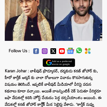
Follow Us :
Add as a preferred
source on google
Karan Johar : బాలీవుడ్ ప్రొడ్యూసర్, దర్శకుడు కరణ్‌ జోహార్ కు,
హీరో కార్తీక్ ఆర్యన్ కు చాలా రోజులుగా వివాదం కొనసాగుతున్న
విషయం తెలిసిందే. ఇప్పటికే బాలీవుడ్ మీడియాలో వీరిపై వరుస
కథనాలు కూడా వచ్చాయి. అయితే వాటన్నింటికీ చెక్ పెడుతూ వీరిద్దరూ
ఐఫా వేడుకల్లో కలిసి హోస్ట్ చేయడం పెద్ద చర్చనీయాంశం అయింది. ఈ
వేడుకల్లో కరణ్‌ జోహార్ కార్తీ్క్ మీద సెటైర్లు వేశాడు. “కార్తీక్ నువ్వు