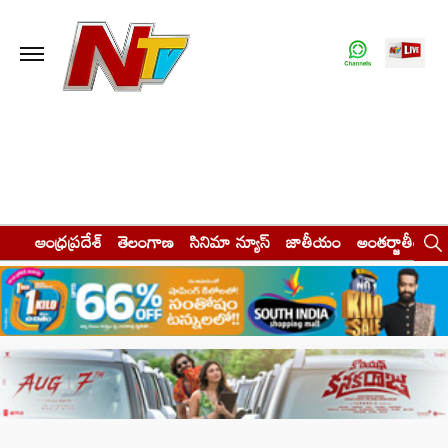
ఆంధ్రప్రదేశ్
తెలంగాణ
సినిమా న్యూస్
జాతీయం
అంతర్జాతీయం